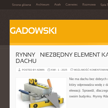
Archiwum
Atak
Czerwiec
Rozmowa
Strona główna
Spis 
GADOWSKI
RYNNY – NIEZBĘDNY ELEMENT 
DACHU
POSTED BY ADMIN
KWI - 1 - 2025
MOŻLIWOŚĆ KOMENTOWAN
Nie ma dachu bez dobrych 
który odprowadza wodę z da
elewacji. Sprawdź, dlaczeg
swoim budynku. #rynny #d