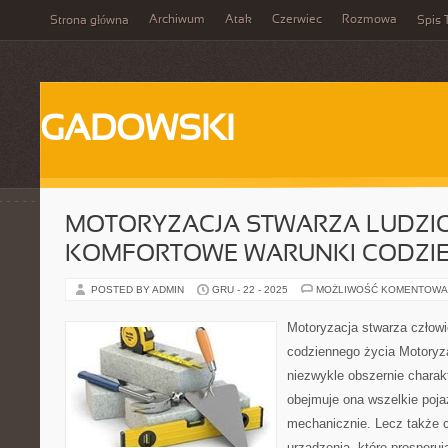
Archiwum
Atak
Czerwiec
Rozmowa
Strona główna
Spis 
GADOWSKI
MOTORYZACJA STWARZA LUDZI
KOMFORTOWE WARUNKI CODZIE
POSTED BY ADMIN
GRU - 22 - 2025
MOŻLIWOŚĆ KOMENTOWA
Motoryzacja stwarza człow
codziennego życia Motoryza
niezwykle obszernie chara
obejmuje ona wszelkie pojaz
mechanicznie. Lecz także c
urządzenia, które prosperu