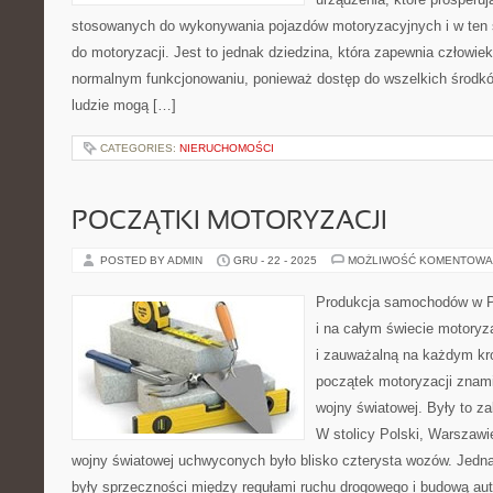
stosowanych do wykonywania pojazdów motoryzacyjnych i w ten s
do motoryzacji. Jest to jednak dziedzina, która zapewnia człowie
normalnym funkcjonowaniu, ponieważ dostęp do wszelkich środkó
ludzie mogą […]
CATEGORIES:
NIERUCHOMOŚCI
POCZĄTKI MOTORYZACJI
POSTED BY ADMIN
GRU - 22 - 2025
MOŻLIWOŚĆ KOMENTOWA
Produkcja samochodów w P
i na całym świecie motoryza
i zauważalną na każdym kr
początek motoryzacji znami
wojny światowej. Były to z
W stolicy Polski, Warszaw
wojny światowej uchwyconych było blisko czterysta wozów. Jedn
były sprzeczności między regułami ruchu drogowego i budową aut