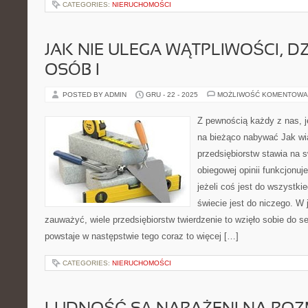
CATEGORIES:
NIERUCHOMOŚCI
JAK NIE ULEGA WĄTPLIWOŚCI, DZ
OSÓB I
POSTED BY ADMIN
GRU - 22 - 2025
MOŻLIWOŚĆ KOMENTOWA
Z pewnością każdy z nas, je
na bieżąco nabywać Jak wia
przedsiębiorstw stawia na 
obiegowej opinii funkcjonuj
jeżeli coś jest do wszystki
świecie jest do niczego. W 
zauważyć, wiele przedsiębiorstw twierdzenie to wzięło sobie do se
powstaje w następstwie tego coraz to więcej […]
CATEGORIES:
NIERUCHOMOŚCI