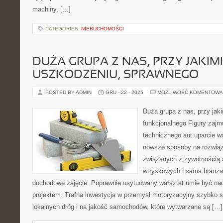
machiny, […]
CATEGORIES:
NIERUCHOMOŚCI
DUŻA GRUPA Z NAS, PRZY JAKI
USZKODZENIU, SPRAWNEGO
POSTED BY ADMIN
GRU - 22 - 2025
MOŻLIWOŚĆ KOMENTOWA
Duża grupa z nas, przy jak
funkcjonalnego Figury zajm
technicznego aut uparcie wo
nowsze sposoby na rozwią
związanych z żywotnością 
wtryskowych i sama branża 
dochodowe zajęcie. Poprawnie usytuowany warsztat umie być 
projektem. Trafna inwestycja w przemysł motoryzacyjny szybko s
lokalnych dróg i na jakość samochodów, które wytwarzane są […]