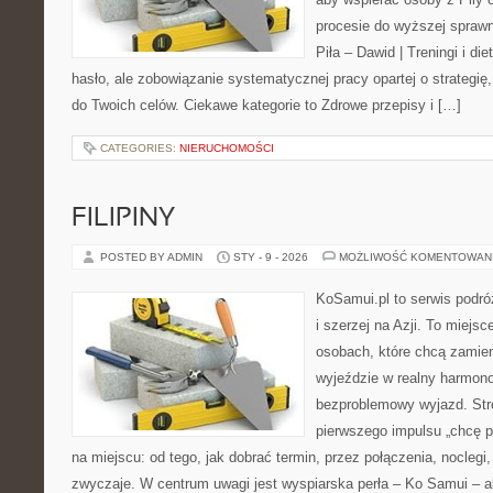
procesie do wyższej sprawn
Piła – Dawid | Treningi i die
hasło, ale zobowiązanie systematycznej pracy opartej o strategię,
do Twoich celów. Ciekawe kategorie to Zdrowe przepisy i […]
CATEGORIES:
NIERUCHOMOŚCI
FILIPINY
POSTED BY ADMIN
STY - 9 - 2026
MOŻLIWOŚĆ KOMENTOWAN
KoSamui.pl to serwis podróż
i szerzej na Azji. To miejs
osobach, które chcą zamien
wyjeździe w realny harmon
bezproblemowy wyjazd. Str
pierwszego impulsu „chcę p
na miejscu: od tego, jak dobrać termin, przez połączenia, noclegi, 
zwyczaje. W centrum uwagi jest wyspiarska perła – Ko Samui – a