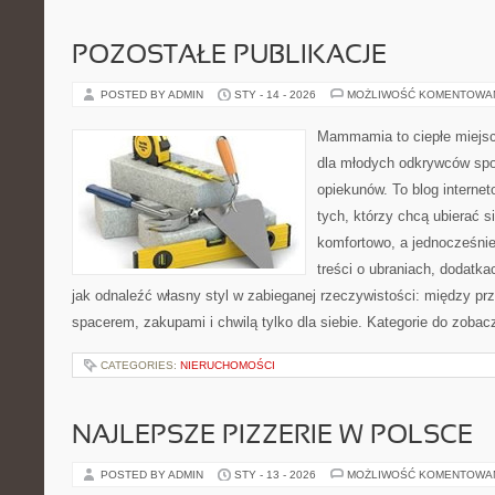
POZOSTAŁE PUBLIKACJE
POSTED BY ADMIN
STY - 14 - 2026
MOŻLIWOŚĆ KOMENTOWA
Mammamia to ciepłe miejsc
dla młodych odkrywców spo
opiekunów. To blog interne
tych, którzy chcą ubierać s
komfortowo, a jednocześnie
treści o ubraniach, dodatkac
jak odnaleźć własny styl w zabieganej rzeczywistości: między pr
spacerem, zakupami i chwilą tylko dla siebie. Kategorie do zobac
CATEGORIES:
NIERUCHOMOŚCI
NAJLEPSZE PIZZERIE W POLSCE
POSTED BY ADMIN
STY - 13 - 2026
MOŻLIWOŚĆ KOMENTOWA