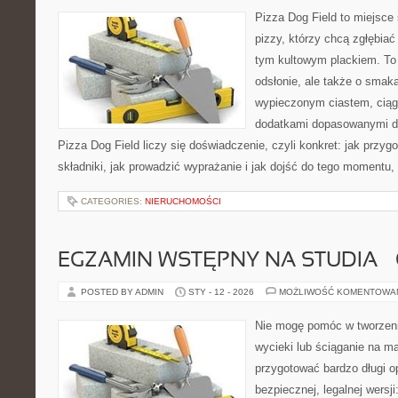
Pizza Dog Field to miejsce
pizzy, którzy chcą zgłębiać
tym kultowym plackiem. To 
odsłonie, ale także o smaka
wypieczonym ciastem, ciąg
dodatkami dopasowanymi do
Pizza Dog Field liczy się doświadczenie, czyli konkret: jak przyg
składniki, jak prowadzić wyprażanie i jak dojść do tego momentu,
CATEGORIES:
NIERUCHOMOŚCI
EGZAMIN WSTĘPNY NA STUDIA –
POSTED BY ADMIN
STY - 12 - 2026
MOŻLIWOŚĆ KOMENTOWA
Nie mogę pomóc w tworzeniu
wycieki lub ściąganie na m
przygotować bardzo długi o
bezpiecznej, legalnej wersj