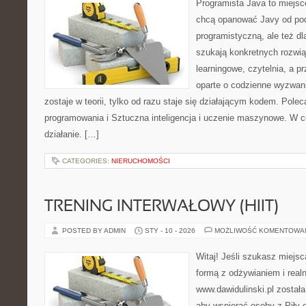
Programista Java to miejsc
chcą opanować Javy od pod
programistyczną, ale też dla
szukają konkretnych rozwią
learningowe, czytelnia, a 
oparte o codzienne wyzwani
zostaje w teorii, tylko od razu staje się działającym kodem. Pol
programowania i Sztuczna inteligencja i uczenie maszynowe. W ce
działanie. […]
CATEGORIES:
NIERUCHOMOŚCI
TRENING INTERWAŁOWY (HIIT)
POSTED BY ADMIN
STY - 10 - 2026
MOŻLIWOŚĆ KOMENTOWA
Witaj! Jeśli szukasz miejsc
formą z odżywianiem i real
www.dawidulinski.pl została
aby wspierać osoby z Piły o