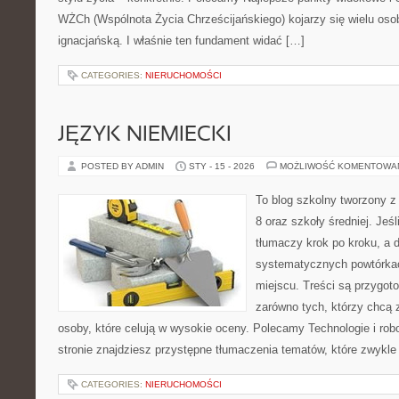
WŻCh (Wspólnota Życia Chrześcijańskiego) kojarzy się wielu os
ignacjańską. I właśnie ten fundament widać […]
CATEGORIES:
NIERUCHOMOŚCI
JĘZYK NIEMIECKI
POSTED BY ADMIN
STY - 15 - 2026
MOŻLIWOŚĆ KOMENTOWA
To blog szkolny tworzony z
8 oraz szkoły średniej. Jeś
tłumaczy krok po kroku, a
systematycznych powtórkac
miejscu. Treści są przygot
zarówno tych, którzy chcą 
osoby, które celują w wysokie oceny. Polecamy Technologie i robo
stronie znajdziesz przystępne tłumaczenia tematów, które zwykle 
CATEGORIES:
NIERUCHOMOŚCI