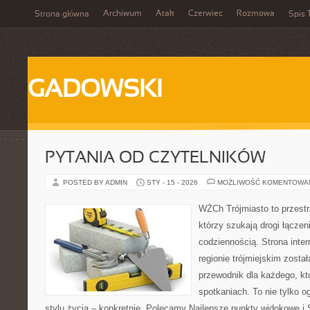
Archiwum
Atak
Czerwiec
Rozmowa
Strona główna
Spis 
GADOWSKI
PYTANIA OD CZYTELNIKÓW
POSTED BY ADMIN
STY - 15 - 2026
MOŻLIWOŚĆ KOMENTOWA
WŻCh Trójmiasto to przestrz
którzy szukają drogi łącze
codziennością. Strona inter
regionie trójmiejskim zosta
przewodnik dla każdego, kt
spotkaniach. To nie tylko o
stylu życia – konkretnie. Polecamy Najlepsze punkty widokowe i S