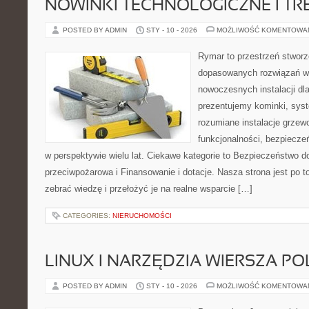
NOWINKI TECHNOLOGICZNE I TR
POSTED BY ADMIN
STY - 10 - 2026
MOŻLIWOŚĆ KOMENTOWA
Rymar to przestrzeń stworz
dopasowanych rozwiązań w 
nowoczesnych instalacji dl
prezentujemy kominki, sys
rozumiane instalacje grzew
funkcjonalności, bezpiecze
w perspektywie wielu lat. Ciekawe kategorie to Bezpieczeństwo d
przeciwpożarowa i Finansowanie i dotacje. Nasza strona jest po 
zebrać wiedzę i przełożyć je na realne wsparcie […]
CATEGORIES:
NIERUCHOMOŚCI
LINUX I NARZĘDZIA WIERSZA P
POSTED BY ADMIN
STY - 10 - 2026
MOŻLIWOŚĆ KOMENTOWA