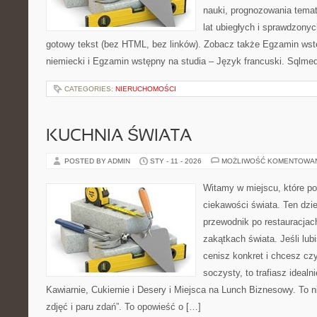
nauki, prognozowania tema
lat ubiegłych i sprawdzony
gotowy tekst (bez HTML, bez linków). Zobacz także Egzamin wst
niemiecki i Egzamin wstępny na studia – Język francuski. Sqlmed
CATEGORIES:
NIERUCHOMOŚCI
KUCHNIA ŚWIATA
POSTED BY ADMIN
STY - 11 - 2026
MOŻLIWOŚĆ KOMENTOWA
Witamy w miejscu, które po
ciekawości świata. Ten dzi
przewodnik po restauracjac
zakątkach świata. Jeśli lub
cenisz konkret i chcesz cz
soczysty, to trafiasz idealn
Kawiarnie, Cukiernie i Desery i Miejsca na Lunch Biznesowy. To ni
zdjęć i paru zdań”. To opowieść o […]