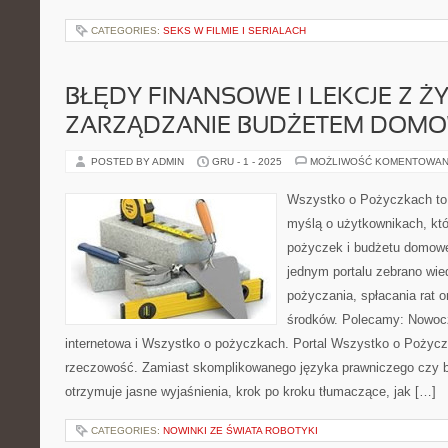
CATEGORIES:
SEKS W FILMIE I SERIALACH
BŁĘDY FINANSOWE I LEKCJE Z ŻY
ZARZĄDZANIE BUDŻETEM DOM
POSTED BY ADMIN
GRU - 1 - 2025
MOŻLIWOŚĆ KOMENTOWAN
Wszystko o Pożyczkach to p
myślą o użytkownikach, któ
pożyczek i budżetu domowe
jednym portalu zebrano wi
pożyczania, spłacania rat 
środków. Polecamy: Nowo
internetowa i Wszystko o pożyczkach. Portal Wszystko o Pożyczk
rzeczowość. Zamiast skomplikowanego języka prawniczego czy 
otrzymuje jasne wyjaśnienia, krok po kroku tłumaczące, jak […]
CATEGORIES:
NOWINKI ZE ŚWIATA ROBOTYKI