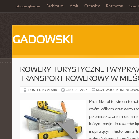
Archiwum
Atak
Czerwiec
Rozmowa
Strona główna
Spis 
GADOWSKI
ROWERY TURYSTYCZNE I WYPRA
TRANSPORT ROWEROWY W MIEŚ
POSTED BY ADMIN
GRU - 2 - 2025
MOŻLIWOŚĆ KOMENTOWAN
ProfiBike.pl to strona tem
dwóm kółkom oraz wszystki
przemieszczaniem się na r
którym pasja do rowerów łąc
inspirującymi historiami z 
wskazówkami dla osób na 