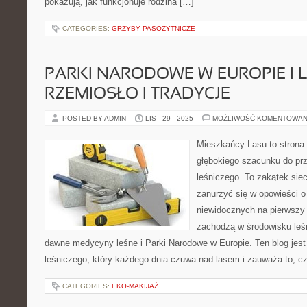
pokazują, jak funkcjonuje rodzina […]
CATEGORIES:
GRZYBY PASOŻYTNICZE
PARKI NARODOWE W EUROPIE I 
RZEMIOSŁO I TRADYCJE
POSTED BY ADMIN
LIS - 29 - 2025
MOŻLIWOŚĆ KOMENTOWAN
Mieszkańcy Lasu to strona 
głębokiego szacunku do prz
leśniczego. To zakątek sie
zanurzyć się w opowieści o
niewidocznych na pierwszy 
zachodzą w środowisku leśn
dawne medycyny leśne i Parki Narodowe w Europie. Ten blog jest
leśniczego, który każdego dnia czuwa nad lasem i zauważa to, c
CATEGORIES:
EKO-MAKIJAŻ