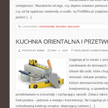
umiejętności. Niezależnie od tego, czy dopiero stawiasz pierwsze 
czy od lat spędzasz weekendy w siodle, na ProfiBike.pl znajdzie
jeździć […]
CATEGORIES:
KRATEROWE JEZIORA I WULKANY
KUCHNIA ORIENTALNA I PRZET
POSTED BY ADMIN
GRU - 2 - 2025
MOŻLIWOŚĆ KOMENTOWAN
Izagotuje.pl to serwis z prz
zamiłowanie do domowych
trikami dla osób, które chc
testować ciekawe przepisy.
którym domowa kuchnia spo
kreatywnością, a sprawdzon
przedstawiane w zrozumiały i zachęcający sposób. Zobacz także: 
funkcjonalna – jedzenie a energia i koncentracja. Na Izagotuje.pl 
rozbudowaną kolekcję receptur, obejmującą zarówno […]