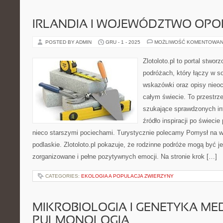
IRLANDIA I WOJEWÓDZTWO OPO
POSTED BY ADMIN
GRU - 1 - 2025
MOŻLIWOŚĆ KOMENTOWAN
Zlotoloto.pl to portal stwo
podróżach, który łączy w so
wskazówki oraz opisy nieoc
całym świecie. To przestrze
szukające sprawdzonych inf
źródło inspiracji po świeci
nieco starszymi pociechami. Turystycznie polecamy Pomysł na 
podlaskie. Zlotoloto.pl pokazuje, że rodzinne podróże mogą być j
zorganizowane i pełne pozytywnych emocji. Na stronie krok […]
CATEGORIES:
EKOLOGIA A POPULACJA ZWIERZYNY
MIKROBIOLOGIA I GENETYKA ME
PULMONOLOGIA