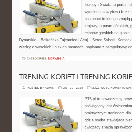
Europy i Świata to portal, k
wysokich szczytów i trekkin
pasjonaci trekkingu znajdą
krajowych pasm górskich, g
rejonów górskich na globie
Dynarskie – Bałkańska Tajemnica i Ałtaj – Serce Syberii. Karpacki
wiedzy o wysokich i niskich pasmach, napisane z perspektywy 
CATEGORIES:
NORWEGIA
TRENING KOBIET I TRENING KOBI
POSTED BY ADMIN
LIS - 29 - 2025
MOŻLIWOŚĆ KOMENTOWAN
PT6.pl to nowoczesny serwis
poświęcony jest ćwiczenio
praktycznym treningom dla 
gdzie osoba stawiająca pie
ćwiczący znajdą sprawdzon