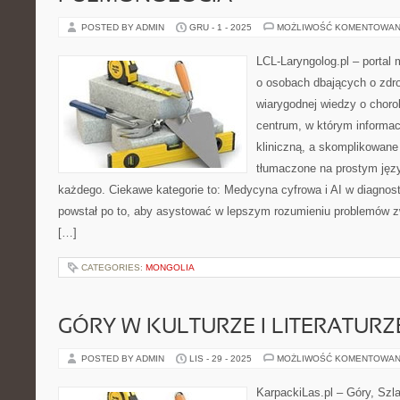
POSTED BY ADMIN
GRU - 1 - 2025
MOŻLIWOŚĆ KOMENTOWAN
LCL-Laryngolog.pl – portal
o osobach dbających o zdro
wiarygodnej wiedzy o choro
centrum, w którym informac
kliniczną, a skomplikowan
tłumaczone na prostym jęz
każdego. Ciekawe kategorie to: Medycyna cyfrowa i AI w diagnosty
powstał po to, aby asystować w lepszym rozumieniu problemów 
[…]
CATEGORIES:
MONGOLIA
GÓRY W KULTURZE I LITERATURZ
POSTED BY ADMIN
LIS - 29 - 2025
MOŻLIWOŚĆ KOMENTOWAN
KarpackiLas.pl – Góry, Szl