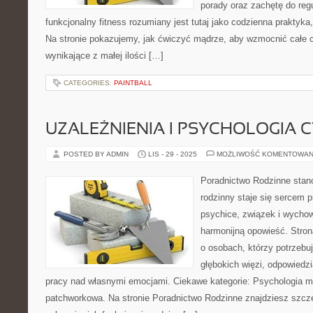
porady oraz zachętę do regu
funkcjonalny fitness rozumiany jest tutaj jako codzienna praktyka
Na stronie pokazujemy, jak ćwiczyć mądrze, aby wzmocnić całe c
wynikające z małej ilości […]
CATEGORIES:
PAINTBALL
UZALEŻNIENIA I PSYCHOLOGIA
POSTED BY ADMIN
LIS - 29 - 2025
MOŻLIWOŚĆ KOMENTOWAN
Poradnictwo Rodzinne stan
rodzinny staje się sercem p
psychice, związek i wychow
harmonijną opowieść. Stron
o osobach, którzy potrzebu
głębokich więzi, odpowiedzi
pracy nad własnymi emocjami. Ciekawe kategorie: Psychologia mo
patchworkowa. Na stronie Poradnictwo Rodzinne znajdziesz szcze