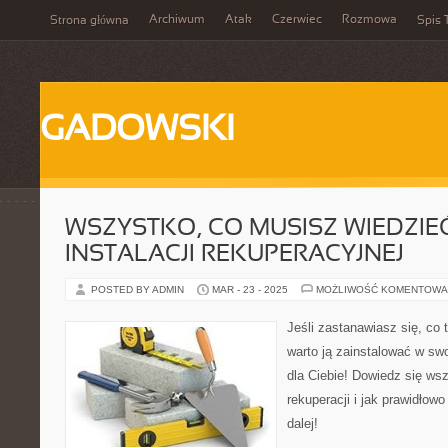
Archiwum
Atak
Czerwiec
Rozmowa
Strona główna
Spis 
GADOWSKI
WSZYSTKO, CO MUSISZ WIEDZIE
INSTALACJI REKUPERACYJNEJ
POSTED BY ADMIN
MAR - 23 - 2025
MOŻLIWOŚĆ KOMENTOWA
Jeśli zastanawiasz się, co t
warto ją zainstalować w swo
dla Ciebie! Dowiedz się ws
rekuperacji i jak prawidłowo
dalej!