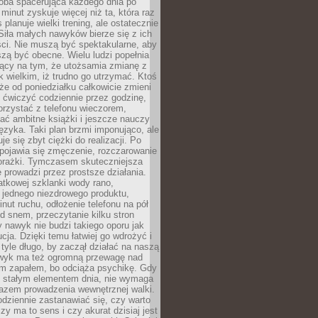
ba spacerująca każdego dnia po
 minut zyskuje więcej niż ta, która raz
 planuje wielki trening, ale ostatecznie
Siła małych nawyków bierze się z ich
ci. Nie muszą być spektakularne, aby
szą być obecne. Wielu ludzi popełnia
jący na tym, że utożsamia zmianę z
k wielkim, iż trudno go utrzymać. Ktoś
że od poniedziałku całkowicie zmieni
e ćwiczyć codziennie przez godzinę,
orzystać z telefonu wieczorem,
ać ambitne książki i jeszcze nauczy
ęzyka. Taki plan brzmi imponująco, ale
e się zbyt ciężki do realizacji. Po
 pojawia się zmęczenie, rozczarowanie
porażki. Tymczasem skuteczniejsza
 prowadzi przez prostsze działania.
tkowej szklanki wody rano,
 jednego niezdrowego produktu,
inut ruchu, odłożenie telefonu na pół
d snem, przeczytanie kilku stron
y nawyk nie budzi takiego oporu jak
ucja. Dzięki temu łatwiej go wdrożyć i
tyle długo, by zaczął działać na naszą
wyk ma też ogromną przewagę nad
m zapałem, bo odciąża psychikę. Gdy
ię stałym elementem dnia, nie wymaga
azem prowadzenia wewnętrznej walki.
odziennie zastanawiać się, czy warto
zy ma to sens i czy akurat dzisiaj jest