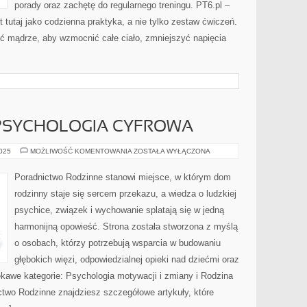
porady oraz zachętę do regularnego treningu. PT6.pl –
t tutaj jako codzienna praktyka, a nie tylko zestaw ćwiczeń.
yć mądrze, aby wzmocnić całe ciało, zmniejszyć napięcia
 PSYCHOLOGIA CYFROWA
UZALEŻNIENIA
2025
MOŻLIWOŚĆ KOMENTOWANIA
ZOSTAŁA WYŁĄCZONA
I
PSYCHOLOGIA
CYFROWA
Poradnictwo Rodzinne stanowi miejsce, w którym dom
rodzinny staje się sercem przekazu, a wiedza o ludzkiej
psychice, związek i wychowanie splatają się w jedną
harmonijną opowieść. Strona została stworzona z myślą
o osobach, którzy potrzebują wsparcia w budowaniu
głębokich więzi, odpowiedzialnej opieki nad dziećmi oraz
kawe kategorie: Psychologia motywacji i zmiany i Rodzina
ctwo Rodzinne znajdziesz szczegółowe artykuły, które