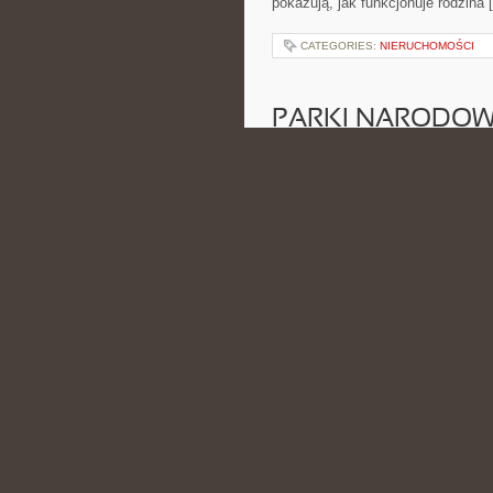
pokazują, jak funkcjonuje rodzina 
CATEGORIES:
NIERUCHOMOŚCI
PARKI NARODOWE
RZEMIOSŁO I TR
POSTED BY ADMIN
LIS - 29 - 
dawne medycyny leśne i Parki Nar
leśniczego, który każdego dnia c
CATEGORIES:
NIERUCHOMOŚCI