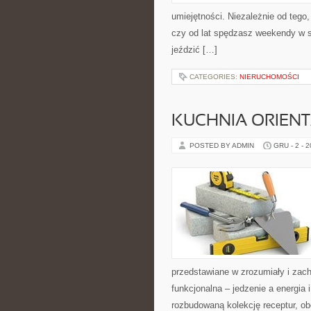
umiejętności. Niezależnie od tego,
czy od lat spędzasz weekendy w si
jeździć […]
CATEGORIES:
NIERUCHOMOŚCI
KUCHNIA ORIENT
POSTED BY ADMIN
GRU - 2 - 
przedstawiane w zrozumiały i zach
funkcjonalna – jedzenie a energia i
rozbudowaną kolekcję receptur, o