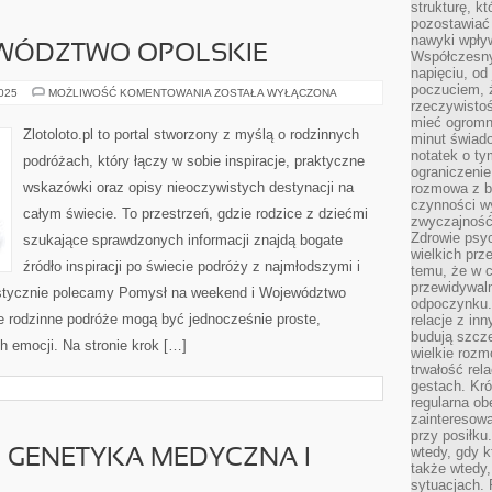
strukturę, k
pozostawiać 
nawyki wpły
EWÓDZTWO OPOLSKIE
Współczesny
napięciu, od
poczuciem, ż
IRLANDIA
2025
MOŻLIWOŚĆ KOMENTOWANIA
ZOSTAŁA WYŁĄCZONA
I
rzeczywisto
WOJEWÓDZTWO
mieć ogromne
OPOLSKIE
Zlotoloto.pl to portal stworzony z myślą o rodzinnych
minut świad
notatek o ty
podróżach, który łączy w sobie inspiracje, praktyczne
ograniczenie
wskazówki oraz opisy nieoczywistych destynacji na
rozmowa z b
czynności wy
całym świecie. To przestrzeń, gdzie rodzice z dziećmi
zwyczajność
Zdrowie psyc
szukające sprawdzonych informacji znajdą bogate
wielkich prz
źródło inspiracji po świecie podróży z najmłodszymi i
temu, że w c
przewidywal
ystycznie polecamy Pomysł na weekend i Województwo
odpoczynku.
 że rodzinne podróże mogą być jednocześnie proste,
relacje z in
budują szcz
 emocji. Na stronie krok […]
wielkie rozm
trwałość rel
gestach. Kr
regularna ob
zainteresow
przy posiłku
wtedy, gdy k
I GENETYKA MEDYCZNA I
także wtedy
sytuacjach. 