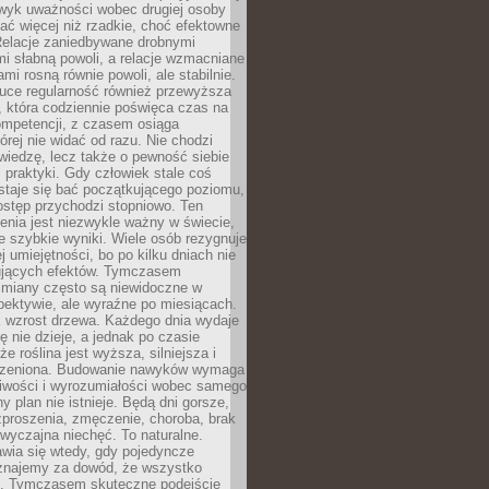
wyk uważności wobec drugiej osoby
ałać więcej niż rzadkie, choć efektowne
 Relacje zaniedbywane drobnymi
i słabną powoli, a relacje wzmacniane
mi rosną równie powoli, ale stabilnie.
auce regularność również przewyższa
 która codziennie poświęca czas na
ompetencji, z czasem osiąga
órej nie widać od razu. Nie chodzi
wiedzę, lecz także o pewność siebie
 praktyki. Gdy człowiek stale coś
staje się bać początkującego poziomu,
ostęp przychodzi stopniowo. Ten
nia jest niezwykle ważny w świecie,
e szybkie wyniki. Wiele osób rezygnuje
j umiejętności, bo po kilku dniach nie
ujących efektów. Tymczasem
zmiany często są niewidoczne w
spektywie, ale wyraźne po miesiącach.
k wzrost drzewa. Każdego dnia wydaje
ię nie dzieje, a jednak po czasie
że roślina jest wyższa, silniejsza i
orzeniona. Budowanie nawyków wymaga
liwości i wyrozumiałości wobec samego
ny plan nie istnieje. Będą dni gorsze,
proszenia, zmęczenie, choroba, brak
wyczajna niechęć. To naturalne.
wia się wtedy, gdy pojedyncze
uznajemy za dowód, że wszystko
ns. Tymczasem skuteczne podejście