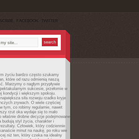
SCRIBE
FACEBOOK
TWITTER
m życiu bardzo często szukamy
an, które od razu odmienią naszą
ść. Marzymy o nagłym przypływie
spektakularnym sukcesie, przełomie w
ej kondycji i większym spokoju.
ajwiększa siła rozwoju rzadko kryje
nczych zrywach. O wiele częściej
 w tym, co robimy regularnie, nawet
rwszy rzut oka wydaje się to mało
o właśnie drobne decyzje podejmowane
 budują styl życia, charakter i
rezultaty. Człowiek, który codziennie
kanaście minut na naukę, po roku wie
cej niż ten, który czeka na idealny