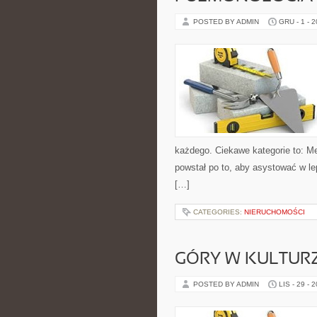
POSTED BY ADMIN
GRU - 1 - 
każdego. Ciekawe kategorie to: Me
powstał po to, aby asystować w 
[…]
CATEGORIES:
NIERUCHOMOŚCI
GÓRY W KULTURZ
POSTED BY ADMIN
LIS - 29 - 