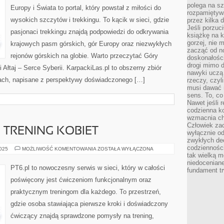
polega na s
Europy i Świata to portal, który powstał z miłości do
rozpamiętywa
wysokich szczytów i trekkingu. To kącik w sieci, gdzie
przez kilka 
Jeśli porzuc
pasjonaci trekkingu znajdą podpowiedzi do odkrywania
książkę na k
gorzej, nie 
krajowych pasm górskich, gór Europy oraz niezwykłych
zacząć od n
rejonów górskich na globie. Warto przeczytać Góry
doskonałości
drogi mimo 
Ałtaj – Serce Syberii. KarpackiLas.pl to obszerny zbiór
nawyki uczą 
mach, napisane z perspektywy doświadczonego […]
rzeczy, czyl
musi dawać 
sens. To, co
Nawet jeśli r
codzienna k
wzmacnia cha
Człowiek zac
I TRENING KOBIET
wyłącznie od
zwykłych de
codzienności
TRENING
2025
MOŻLIWOŚĆ KOMENTOWANIA
ZOSTAŁA WYŁĄCZONA
KOBIET
tak wielką m
I
niedoceniane
TRENING
PT6.pl to nowoczesny serwis w sieci, który w całości
fundament tr
KOBIET
poświęcony jest ćwiczeniom funkcjonalnym oraz
praktycznym treningom dla każdego. To przestrzeń,
gdzie osoba stawiająca pierwsze kroki i doświadczony
ćwiczący znajdą sprawdzone pomysły na trening,