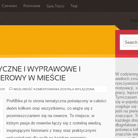
Czerwiec
Rozmowa
Tagi
Spis Treści
SUB
YCZNE I WYPRAWOWE I
W codzienny
EROWY W MIEŚCIE
wielkich zmi
rzeczywisto
motywacji, 
ROWERY
2025
MOŻLIWOŚĆ KOMENTOWANIA
ZOSTAŁA WYŁĄCZONA
pracy, lepsz
TURYSTYCZNE
I
Tymczasem n
WYPRAWOWE
ProfiBike.pl to strona tematyczna poświęcony w całości
się w pojedy
I
TRANSPORT
znajduje się
dwóm kółkom oraz wszystkiemu, co wiąże się z
ROWEROWY
jeśli na pie
W
przemieszczaniem się na rowerze. To miejsce, w
znaczące. T
MIEŚCIE
każdego dnia
którym pasja do rowerów łączy się z rzetelną wiedzą,
długofalowe 
poświęca kil
inspirującymi historiami z trasy oraz praktycznymi
znacznie wię
wskazówkami dla osób na każdym poziomie