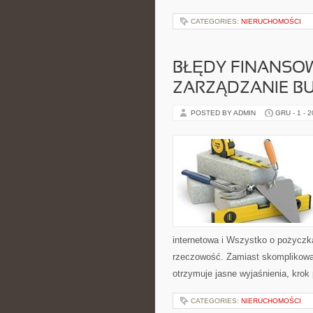
CATEGORIES:
NIERUCHOMOŚCI
BŁĘDY FINANSOWE
ZARZĄDZANIE 
POSTED BY ADMIN
GRU - 1 - 
internetowa i Wszystko o pożyczk
rzeczowość. Zamiast skomplikowa
otrzymuje jasne wyjaśnienia, krok
CATEGORIES:
NIERUCHOMOŚCI