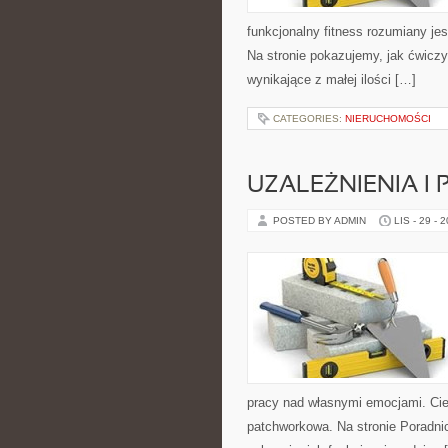
funkcjonalny fitness rozumiany jes
Na stronie pokazujemy, jak ćwicz
wynikające z małej ilości […]
CATEGORIES:
NIERUCHOMOŚCI
UZALEŻNIENIA I
POSTED BY ADMIN
LIS - 29 - 
pracy nad własnymi emocjami. Cie
patchworkowa. Na stronie Poradni