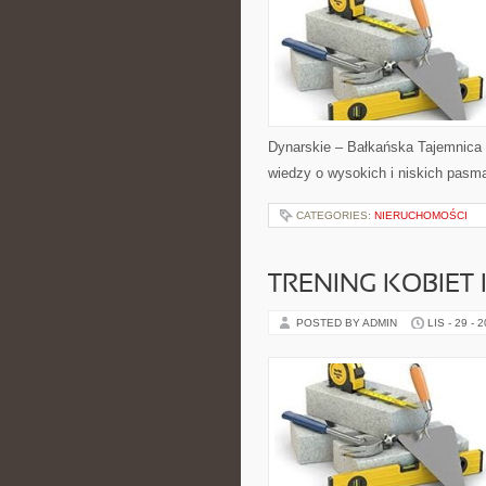
Dynarskie – Bałkańska Tajemnica i 
wiedzy o wysokich i niskich pas
CATEGORIES:
NIERUCHOMOŚCI
TRENING KOBIET 
POSTED BY ADMIN
LIS - 29 - 