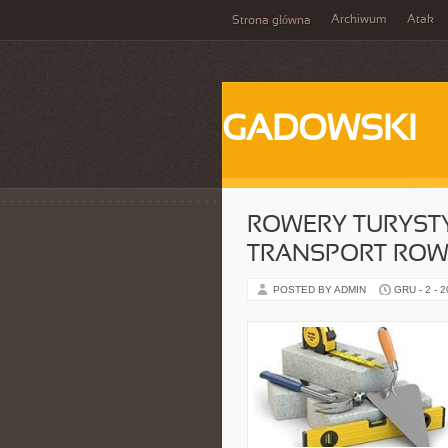
Archiwum
Atak
Strona główna
GADOWSKI
ROWERY TURYST
TRANSPORT ROW
POSTED BY ADMIN
GRU - 2 - 