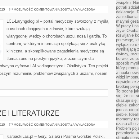
związku. Na
potrafi zdzi
MIKROBIOLOGIA
2025
MOŻLIWOŚĆ KOMENTOWANIA
ZOSTAŁA WYŁĄCZONA
deklaracje.
I
GENETYKA
zaniedbaniam
MEDYCZNA
LCL-Laryngolog.pl – portal medyczny stworzony z myślą
małymi gesta
I
W pracy i n
PULMONOLOGIA
o osobach dbających o zdrowie, które szukają
zryw. Osoba,
rozwijanie k
wiarygodnej wiedzy o chorobach uszu, nosa i gardła. To
przewagę, kt
centrum, w którym informacja spotykają się z praktyką
wyłącznie o 
wynikającą z
kliniczną, a skomplikowane zagadnienia medyczne są
ćwiczy, prze
tłumaczone na prostym języku, zrozumiałym dla
bo wie, że p
sposób myśle
dycyna cyfrowa i AI w diagnostyce i Okulistyka. Ten projekt
który promuj
z nauki nowe
lepszym rozumieniu problemów związanych z uszami, nosem
widzi impon
największe 
krótkiej per
To trochę ja
się, że nic s
okazuje się, 
głębiej zak
jednak cierp
E I LITERATURZE
siebie. Ideal
momenty roz
czasu albo z
GÓRY
2025
MOŻLIWOŚĆ KOMENTOWANIA
ZOSTAŁA WYŁĄCZONA
W
Problem poja
KULTURZE
potknięcie 
I
KarpackiLas.pl – Góry, Szlaki i Pasma Górskie Polski,
straciło se
LITERATURZE