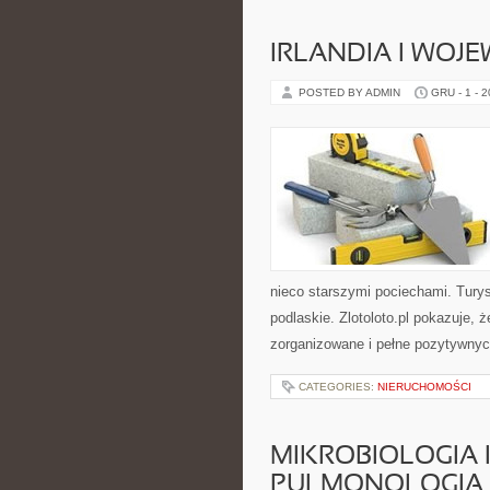
IRLANDIA I WOJ
POSTED BY ADMIN
GRU - 1 - 
nieco starszymi pociechami. Tur
podlaskie. Zlotoloto.pl pokazuje,
zorganizowane i pełne pozytywnych
CATEGORIES:
NIERUCHOMOŚCI
MIKROBIOLOGIA 
PULMONOLOGIA