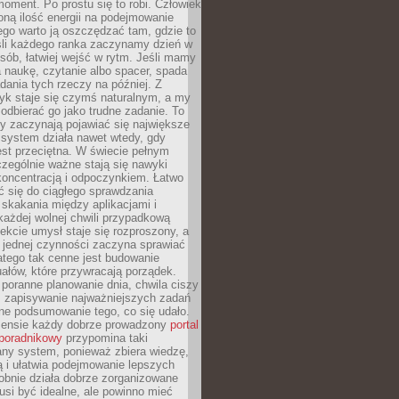
oment. Po prostu się to robi. Człowiek
ną ilość energii na podejmowanie
tego warto ją oszczędzać tam, gdzie to
śli każdego ranka zaczynamy dzień w
ób, łatwiej wejść w rytm. Jeśli mamy
a naukę, czytanie albo spacer, spada
dania tych rzeczy na później. Z
k staje się czymś naturalnym, a my
odbierać go jako trudne zadanie. To
y zaczynają pojawiać się największe
 system działa nawet wtedy, gdy
st przeciętna. W świecie pełnym
zególnie ważne stają się nawyki
koncentracją i odpoczynkiem. Łatwo
 się do ciągłego sprawdzania
skakania między aplikacjami i
każdej wolnej chwili przypadkową
fekcie umysł staje się rozproszony, a
 jednej czynności zaczyna sprawiać
atego tak cenne jest budowanie
uałów, które przywracają porządek.
poranne planowanie dnia, chwila ciszy
, zapisywanie najważniejszych zadań
ne podsumowanie tego, co się udało.
ensie każdy dobrze prowadzony
portal
poradnikowy
przypomina taki
ny system, ponieważ zbiera wiedzę,
ą i ułatwia podejmowanie lepszych
obnie działa dobrze zorganizowane
usi być idealne, ale powinno mieć