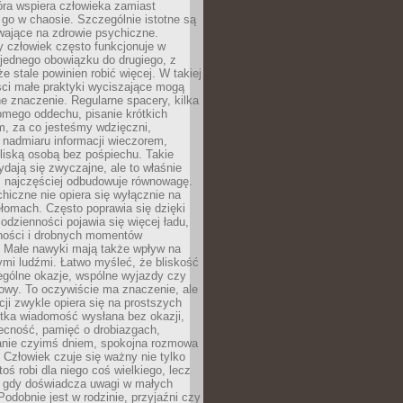
tóra wspiera człowieka zamiast
go w chaosie. Szczególnie istotne są
wające na zdrowie psychiczne.
 człowiek często funkcjonuje w
 jednego obowiązku do drugiego, z
e stale powinien robić więcej. W takiej
ści małe praktyki wyciszające mogą
 znaczenie. Regularne spacery, kilka
omego oddechu, pisanie krótkich
m, za co jesteśmy wdzięczni,
 nadmiaru informacji wieczorem,
liską osobą bez pośpiechu. Takie
dają się zwyczajne, ale to właśnie
 najczęściej odbudowuje równowagę.
hiczne nie opiera się wyłącznie na
ełomach. Często poprawia się dzięki
odzienności pojawia się więcej ładu,
ności i drobnych momentów
 Małe nawyki mają także wpływ na
nymi ludźmi. Łatwo myśleć, że bliskość
ególne okazje, wspólne wyjazdy czy
owy. To oczywiście ma znaczenie, ale
acji zwykle opiera się na prostszych
ótka wiadomość wysłana bez okazji,
ecność, pamięć o drobiazgach,
anie czyimś dniem, spokojna rozmowa
. Człowiek czuje się ważny nie tylko
toś robi dla niego coś wielkiego, lecz
, gdy doświadcza uwagi w małych
Podobnie jest w rodzinie, przyjaźni czy