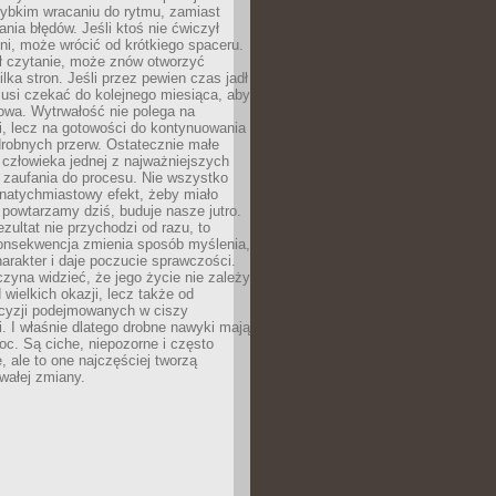
zybkim wracaniu do rytmu, zamiast
nia błędów. Jeśli ktoś nie ćwiczył
dni, może wrócić od krótkiego spaceru.
ił czytanie, może znów otworzyć
ilka stron. Jeśli przez pewien czas jadł
musi czekać do kolejnego miesiąca, aby
owa. Wytrwałość nie polega na
, lecz na gotowości do kontynuowania
drobnych przerw. Ostatecznie małe
człowieka jednej z najważniejszych
i zaufania do procesu. Nie wszystko
natychmiastowy efekt, żeby miało
 powtarzamy dziś, buduje nasze jutro.
ezultat nie przychodzi od razu, to
onsekwencja zmienia sposób myślenia,
rakter i daje poczucie sprawczości.
zyna widzieć, że jego życie nie zależy
 wielkich okazji, lecz także od
cyzji podejmowanych w ciszy
. I właśnie dlatego drobne nawyki mają
oc. Są ciche, niepozorne i często
, ale to one najczęściej tworzą
wałej zmiany.