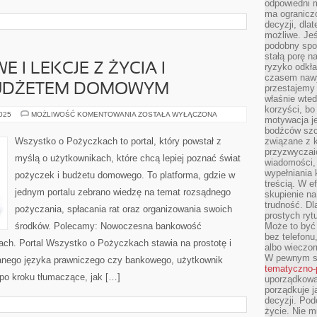
odpowiedni m
ma ograniczo
decyzji, dla
możliwe. Je
podobny spos
stałą porę n
 I LEKCJE Z ŻYCIA I
ryzyko odkła
czasem nawy
BUDŻETEM DOMOWYM
przestajemy 
właśnie wted
korzyści, bo
BŁĘDY
2025
MOŻLIWOŚĆ KOMENTOWANIA
ZOSTAŁA WYŁĄCZONA
motywacja je
FINANSOWE
I
bodźców szc
LEKCJE
Wszystko o Pożyczkach to portal, który powstał z
związane z 
Z
przyzwyczaić
ŻYCIA
myślą o użytkownikach, które chcą lepiej poznać świat
I
wiadomości, 
ZARZĄDZANIE
wypełniania 
pożyczek i budżetu domowego. To platforma, gdzie w
BUDŻETEM
treścią. W e
DOMOWYM
jednym portalu zebrano wiedzę na temat rozsądnego
skupienie na
trudność. Dl
pożyczania, spłacania rat oraz organizowania swoich
prostych ryt
środków. Polecamy: Nowoczesna bankowość
Może to być 
bez telefonu
ach. Portal Wszystko o Pożyczkach stawia na prostotę i
albo wieczor
W pewnym s
nego języka prawniczego czy bankowego, użytkownik
tematyczno-
 po kroku tłumaczące, jak […]
uporządkowa
porządkuje j
decyzji. Pod
życie. Nie m