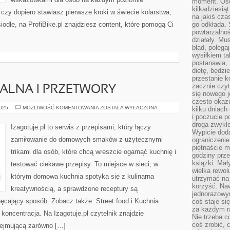
moment. Oso
kilkadziesiąt
 czy dopiero stawiasz pierwsze kroki w świecie kolarstwa,
na jakiś czas
odle, na ProfiBike.pl znajdziesz content, które pomogą Ci
go odkłada. 
powtarzalnoś
działały. Mu
błąd, polega
wysiłkiem ta
postanawia, 
dietę, będzi
przestanie k
zacznie czyt
ALNA I PRZETWORY
się nowego j
często okazuj
KUCHNIA
2025
MOŻLIWOŚĆ KOMENTOWANIA
ZOSTAŁA WYŁĄCZONA
kilku dniach
ORIENTALNA
i poczucie 
I
droga zwykle
PRZETWORY
Izagotuje.pl to serwis z przepisami, który łączy
Wypicie doda
zamiłowanie do domowych smaków z użytecznymi
ograniczenie
piętnaście m
trikami dla osób, które chcą wreszcie ogarnąć kuchnię i
godziny prze
książki. Mał
testować ciekawe przepisy. To miejsce w sieci, w
wielka rewol
którym domowa kuchnia spotyka się z kulinarna
utrzymać na 
korzyść. Na
kreatywnością, a sprawdzone receptury są
jednorazowy
ęcający sposób. Zobacz także: Street food i Kuchnia
coś staje s
za każdym r
 koncentracja. Na Izagotuje.pl czytelnik znajdzie
Nie trzeba c
coś zrobić, c
bejmującą zarówno […]