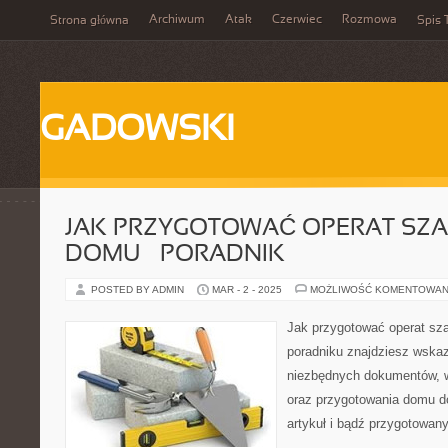
Archiwum
Atak
Czerwiec
Rozmowa
Strona główna
Spis 
GADOWSKI
JAK PRZYGOTOWAĆ OPERAT S
DOMU – PORADNIK
POSTED BY ADMIN
MAR - 2 - 2025
MOŻLIWOŚĆ KOMENTOWAN
Jak przygotować operat 
poradniku znajdziesz wskaz
niezbędnych dokumentów, 
oraz przygotowania domu 
artykuł i bądź przygotowan