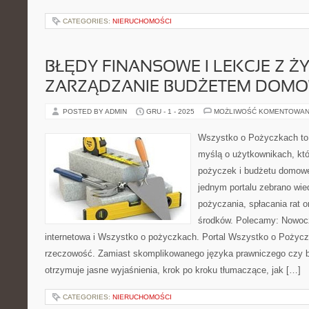
CATEGORIES:
NIERUCHOMOŚCI
BŁĘDY FINANSOWE I LEKCJE Z ŻY
ZARZĄDZANIE BUDŻETEM DOM
POSTED BY ADMIN
GRU - 1 - 2025
MOŻLIWOŚĆ KOMENTOWAN
Wszystko o Pożyczkach to p
myślą o użytkownikach, któ
pożyczek i budżetu domowe
jednym portalu zebrano wi
pożyczania, spłacania rat 
środków. Polecamy: Nowo
internetowa i Wszystko o pożyczkach. Portal Wszystko o Pożyczk
rzeczowość. Zamiast skomplikowanego języka prawniczego czy 
otrzymuje jasne wyjaśnienia, krok po kroku tłumaczące, jak […]
CATEGORIES:
NIERUCHOMOŚCI