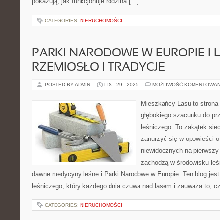
pokazują, jak funkcjonuje rodzina […]
CATEGORIES:
NIERUCHOMOŚCI
PARKI NARODOWE W EUROPIE I 
RZEMIOSŁO I TRADYCJE
POSTED BY ADMIN
LIS - 29 - 2025
MOŻLIWOŚĆ KOMENTOWAN
Mieszkańcy Lasu to strona 
głębokiego szacunku do prz
leśniczego. To zakątek sie
zanurzyć się w opowieści o
niewidocznych na pierwszy 
zachodzą w środowisku leśn
dawne medycyny leśne i Parki Narodowe w Europie. Ten blog jest
leśniczego, który każdego dnia czuwa nad lasem i zauważa to, c
CATEGORIES:
NIERUCHOMOŚCI