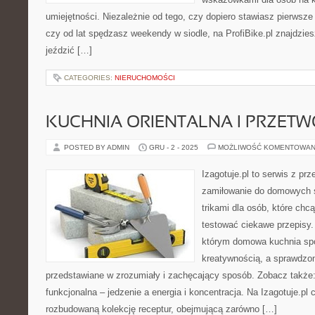
umiejętności. Niezależnie od tego, czy dopiero stawiasz pierwsze 
czy od lat spędzasz weekendy w siodle, na ProfiBike.pl znajdzie
jeździć […]
CATEGORIES:
NIERUCHOMOŚCI
KUCHNIA ORIENTALNA I PRZET
POSTED BY ADMIN
GRU - 2 - 2025
MOŻLIWOŚĆ KOMENTOWAN
Izagotuje.pl to serwis z prz
zamiłowanie do domowych
trikami dla osób, które chc
testować ciekawe przepisy.
którym domowa kuchnia spo
kreatywnością, a sprawdzon
przedstawiane w zrozumiały i zachęcający sposób. Zobacz także: 
funkcjonalna – jedzenie a energia i koncentracja. Na Izagotuje.pl 
rozbudowaną kolekcję receptur, obejmującą zarówno […]