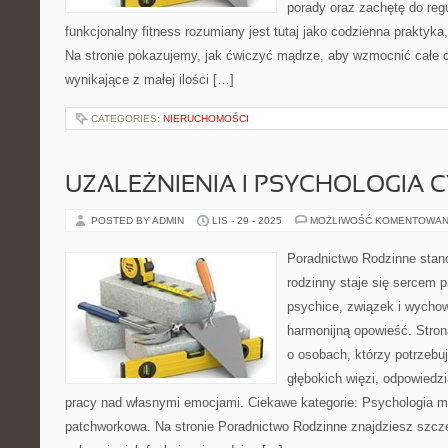
porady oraz zachętę do regu
funkcjonalny fitness rozumiany jest tutaj jako codzienna praktyka
Na stronie pokazujemy, jak ćwiczyć mądrze, aby wzmocnić całe c
wynikające z małej ilości […]
CATEGORIES:
NIERUCHOMOŚCI
UZALEŻNIENIA I PSYCHOLOGIA
POSTED BY ADMIN
LIS - 29 - 2025
MOŻLIWOŚĆ KOMENTOWAN
Poradnictwo Rodzinne stan
rodzinny staje się sercem p
psychice, związek i wychow
harmonijną opowieść. Stron
o osobach, którzy potrzebu
głębokich więzi, odpowiedzi
pracy nad własnymi emocjami. Ciekawe kategorie: Psychologia mo
patchworkowa. Na stronie Poradnictwo Rodzinne znajdziesz szcze