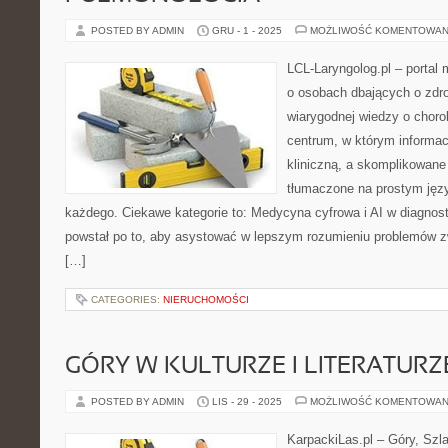
POSTED BY ADMIN
GRU - 1 - 2025
MOŻLIWOŚĆ KOMENTOWAN
LCL-Laryngolog.pl – portal
o osobach dbających o zdro
wiarygodnej wiedzy o choro
centrum, w którym informac
kliniczną, a skomplikowan
tłumaczone na prostym jęz
każdego. Ciekawe kategorie to: Medycyna cyfrowa i AI w diagnosty
powstał po to, aby asystować w lepszym rozumieniu problemów 
[…]
CATEGORIES:
NIERUCHOMOŚCI
GÓRY W KULTURZE I LITERATURZ
POSTED BY ADMIN
LIS - 29 - 2025
MOŻLIWOŚĆ KOMENTOWAN
KarpackiLas.pl – Góry, Szl