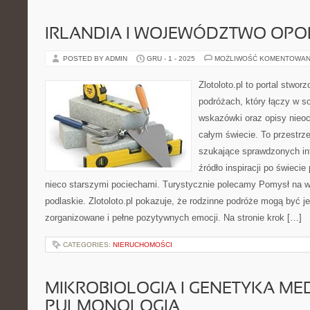
IRLANDIA I WOJEWÓDZTWO OPO
POSTED BY ADMIN
GRU - 1 - 2025
MOŻLIWOŚĆ KOMENTOWAN
Zlotoloto.pl to portal stwo
podróżach, który łączy w so
wskazówki oraz opisy nieoc
całym świecie. To przestrze
szukające sprawdzonych inf
źródło inspiracji po świeci
nieco starszymi pociechami. Turystycznie polecamy Pomysł na 
podlaskie. Zlotoloto.pl pokazuje, że rodzinne podróże mogą być j
zorganizowane i pełne pozytywnych emocji. Na stronie krok […]
CATEGORIES:
NIERUCHOMOŚCI
MIKROBIOLOGIA I GENETYKA ME
PULMONOLOGIA