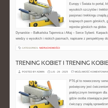
Europy i Świata to portal, k
wysokich szczytów i trekkin
pasjonaci trekkingu znajdą
krajowych pasm górskich, g
rejonów górskich na globie
Dynarskie – Bałkańska Tajemnica i Ałtaj – Serce Syberii. Karpacki
wiedzy o wysokich i niskich pasmach, napisane z perspektywy 
CATEGORIES:
NIERUCHOMOŚCI
TRENING KOBIET I TRENING KOBI
POSTED BY ADMIN
LIS - 29 - 2025
MOŻLIWOŚĆ KOMENTOWAN
PT6.pl to nowoczesny serwis
poświęcony jest ćwiczenio
praktycznym treningom dla 
gdzie osoba stawiająca pie
ćwiczący znajdą sprawdzon