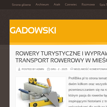
Archiwum
Atak
Czerwiec
Rozmowa
Strona główna
Spis 
GADOWSKI
ROWERY TURYSTYCZNE I WYPRA
TRANSPORT ROWEROWY W MIEŚ
POSTED BY ADMIN
GRU - 2 - 2025
MOŻLIWOŚĆ KOMENTOWAN
ProfiBike.pl to strona tem
dwóm kółkom oraz wszystki
przemieszczaniem się na r
którym pasja do rowerów łąc
inspirującymi historiami z 
wskazówkami dla osób na 