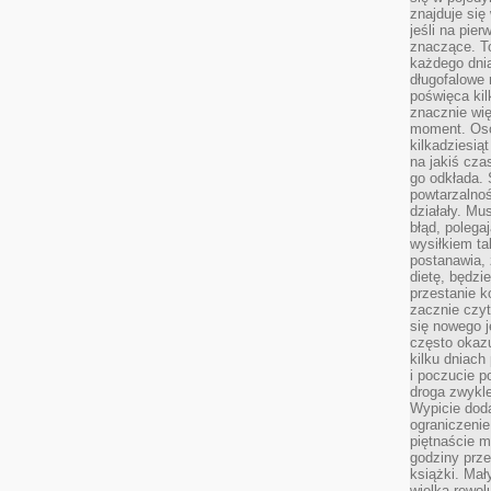
znajduje się
jeśli na pie
znaczące. T
każdego dnia
długofalowe 
poświęca kil
znacznie wię
moment. Oso
kilkadziesiąt
na jakiś czas
go odkłada. 
powtarzalnoś
działały. Mu
błąd, polega
wysiłkiem ta
postanawia, 
dietę, będzi
przestanie k
zacznie czyt
się nowego j
często okazuj
kilku dniach
i poczucie 
droga zwykle
Wypicie doda
ograniczenie
piętnaście m
godziny prze
książki. Mał
wielka rewol