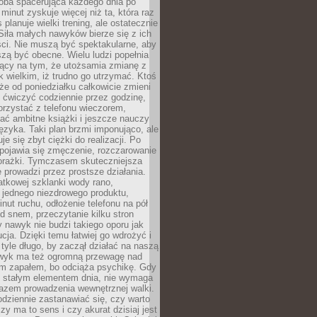
ba spacerująca każdego dnia po
 minut zyskuje więcej niż ta, która raz
 planuje wielki trening, ale ostatecznie
Siła małych nawyków bierze się z ich
ci. Nie muszą być spektakularne, aby
szą być obecne. Wielu ludzi popełnia
jący na tym, że utożsamia zmianę z
k wielkim, iż trudno go utrzymać. Ktoś
że od poniedziałku całkowicie zmieni
e ćwiczyć codziennie przez godzinę,
orzystać z telefonu wieczorem,
ać ambitne książki i jeszcze nauczy
ęzyka. Taki plan brzmi imponująco, ale
e się zbyt ciężki do realizacji. Po
 pojawia się zmęczenie, rozczarowanie
porażki. Tymczasem skuteczniejsza
 prowadzi przez prostsze działania.
tkowej szklanki wody rano,
 jednego niezdrowego produktu,
inut ruchu, odłożenie telefonu na pół
d snem, przeczytanie kilku stron
y nawyk nie budzi takiego oporu jak
ucja. Dzięki temu łatwiej go wdrożyć i
tyle długo, by zaczął działać na naszą
wyk ma też ogromną przewagę nad
m zapałem, bo odciąża psychikę. Gdy
ię stałym elementem dnia, nie wymaga
azem prowadzenia wewnętrznej walki.
odziennie zastanawiać się, czy warto
zy ma to sens i czy akurat dzisiaj jest