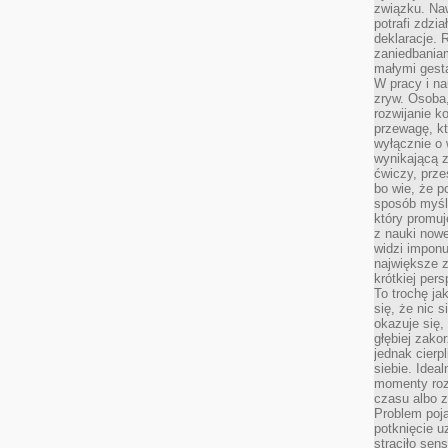
związku. Na
potrafi zdzi
deklaracje.
zaniedbaniam
małymi gesta
W pracy i n
zryw. Osoba,
rozwijanie k
przewagę, kt
wyłącznie o 
wynikającą z
ćwiczy, prze
bo wie, że p
sposób myśle
który promuj
z nauki nowe
widzi impon
największe 
krótkiej per
To trochę ja
się, że nic s
okazuje się, 
głębiej zak
jednak cierp
siebie. Ideal
momenty roz
czasu albo z
Problem poja
potknięcie 
straciło se