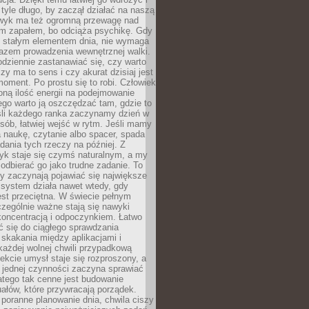
tyle długo, by zaczął działać na naszą
wyk ma też ogromną przewagę nad
m zapałem, bo odciąża psychikę. Gdy
ię stałym elementem dnia, nie wymaga
azem prowadzenia wewnętrznej walki.
odziennie zastanawiać się, czy warto
zy ma to sens i czy akurat dzisiaj jest
oment. Po prostu się to robi. Człowiek
ną ilość energii na podejmowanie
tego warto ją oszczędzać tam, gdzie to
śli każdego ranka zaczynamy dzień w
ób, łatwiej wejść w rytm. Jeśli mamy
a naukę, czytanie albo spacer, spada
dania tych rzeczy na później. Z
k staje się czymś naturalnym, a my
odbierać go jako trudne zadanie. To
y zaczynają pojawiać się największe
 system działa nawet wtedy, gdy
st przeciętna. W świecie pełnym
zególnie ważne stają się nawyki
koncentracją i odpoczynkiem. Łatwo
 się do ciągłego sprawdzania
skakania między aplikacjami i
każdej wolnej chwili przypadkową
fekcie umysł staje się rozproszony, a
 jednej czynności zaczyna sprawiać
atego tak cenne jest budowanie
uałów, które przywracają porządek.
poranne planowanie dnia, chwila ciszy