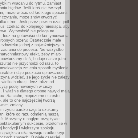
zybkim wracaniu do rytmu, zamiast
nia błędów. Jeśli ktoś nie ćwiczył
dni, może wrócić od krótkiego spaceru.
ił czytanie, może znów otworzyć
ilka stron. Jeśli przez pewien czas jadł
musi czekać do kolejnego miesiąca, aby
owa. Wytrwałość nie polega na
, lecz na gotowości do kontynuowania
drobnych przerw. Ostatecznie małe
człowieka jednej z najważniejszych
i zaufania do procesu. Nie wszystko
natychmiastowy efekt, żeby miało
 powtarzamy dziś, buduje nasze jutro.
ezultat nie przychodzi od razu, to
onsekwencja zmienia sposób myślenia,
rakter i daje poczucie sprawczości.
zyna widzieć, że jego życie nie zależy
 wielkich okazji, lecz także od
cyzji podejmowanych w ciszy
. I właśnie dlatego drobne nawyki mają
oc. Są ciche, niepozorne i często
, ale to one najczęściej tworzą
wałej zmiany.
m życiu bardzo często szukamy
an, które od razu odmienią naszą
ść. Marzymy o nagłym przypływie
spektakularnym sukcesie, przełomie w
ej kondycji i większym spokoju.
ajwiększa siła rozwoju rzadko kryje
nczych zrywach. O wiele częściej