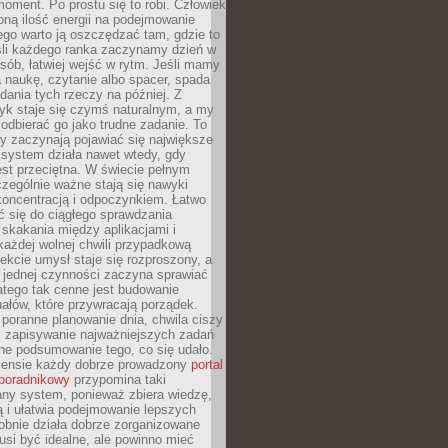
oment. Po prostu się to robi. Człowiek
ną ilość energii na podejmowanie
tego warto ją oszczędzać tam, gdzie to
śli każdego ranka zaczynamy dzień w
ób, łatwiej wejść w rytm. Jeśli mamy
a naukę, czytanie albo spacer, spada
dania tych rzeczy na później. Z
k staje się czymś naturalnym, a my
odbierać go jako trudne zadanie. To
y zaczynają pojawiać się największe
 system działa nawet wtedy, gdy
st przeciętna. W świecie pełnym
zególnie ważne stają się nawyki
koncentracją i odpoczynkiem. Łatwo
 się do ciągłego sprawdzania
skakania między aplikacjami i
każdej wolnej chwili przypadkową
fekcie umysł staje się rozproszony, a
 jednej czynności zaczyna sprawiać
atego tak cenne jest budowanie
uałów, które przywracają porządek.
poranne planowanie dnia, chwila ciszy
, zapisywanie najważniejszych zadań
ne podsumowanie tego, co się udało.
ensie każdy dobrze prowadzony
portal
poradnikowy
przypomina taki
ny system, ponieważ zbiera wiedzę,
ą i ułatwia podejmowanie lepszych
obnie działa dobrze zorganizowane
usi być idealne, ale powinno mieć