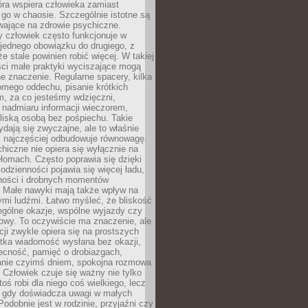
tóra wspiera człowieka zamiast
go w chaosie. Szczególnie istotne są
wające na zdrowie psychiczne.
 człowiek często funkcjonuje w
 jednego obowiązku do drugiego, z
e stale powinien robić więcej. W takiej
ści małe praktyki wyciszające mogą
 znaczenie. Regularne spacery, kilka
omego oddechu, pisanie krótkich
m, za co jesteśmy wdzięczni,
 nadmiaru informacji wieczorem,
liską osobą bez pośpiechu. Takie
dają się zwyczajne, ale to właśnie
 najczęściej odbudowuje równowagę.
hiczne nie opiera się wyłącznie na
ełomach. Często poprawia się dzięki
odzienności pojawia się więcej ładu,
ności i drobnych momentów
 Małe nawyki mają także wpływ na
nymi ludźmi. Łatwo myśleć, że bliskość
ególne okazje, wspólne wyjazdy czy
owy. To oczywiście ma znaczenie, ale
acji zwykle opiera się na prostszych
ótka wiadomość wysłana bez okazji,
ecność, pamięć o drobiazgach,
anie czyimś dniem, spokojna rozmowa
. Człowiek czuje się ważny nie tylko
toś robi dla niego coś wielkiego, lecz
, gdy doświadcza uwagi w małych
Podobnie jest w rodzinie, przyjaźni czy