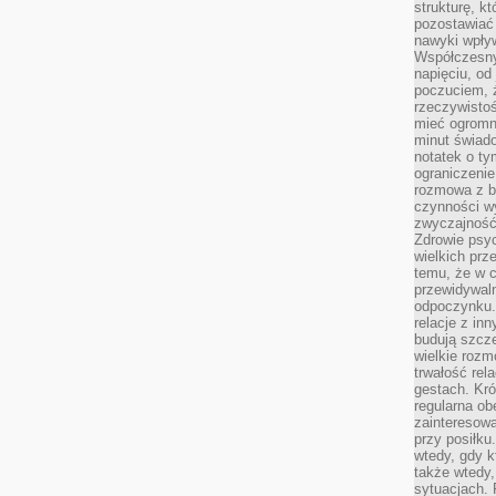
strukturę, k
pozostawiać 
nawyki wpły
Współczesny
napięciu, od
poczuciem, ż
rzeczywisto
mieć ogromne
minut świad
notatek o ty
ograniczenie
rozmowa z b
czynności wy
zwyczajność
Zdrowie psyc
wielkich prz
temu, że w c
przewidywal
odpoczynku.
relacje z in
budują szcz
wielkie rozm
trwałość rel
gestach. Kr
regularna ob
zainteresow
przy posiłku
wtedy, gdy k
także wtedy
sytuacjach. 