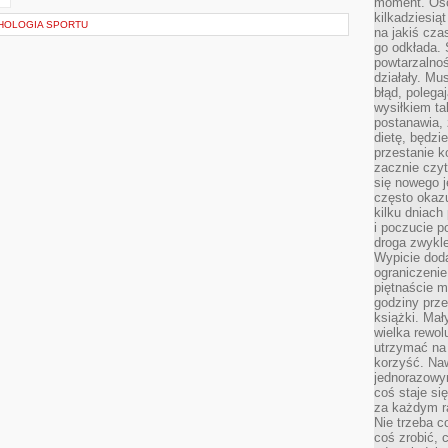
moment. Oso
kilkadziesiąt
HOLOGIA SPORTU
na jakiś czas
go odkłada. 
powtarzalnoś
działały. Mu
błąd, polega
wysiłkiem ta
postanawia, 
dietę, będzi
przestanie k
zacznie czyt
się nowego j
często okazuj
kilku dniach
i poczucie 
droga zwykle
Wypicie doda
ograniczenie
piętnaście m
godziny prze
książki. Mał
wielka rewol
utrzymać na 
korzyść. Na
jednorazowy
coś staje s
za każdym r
Nie trzeba c
coś zrobić, c