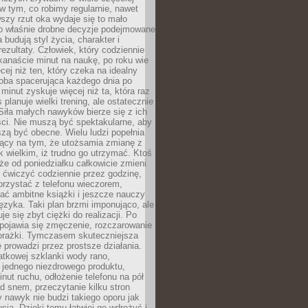
 w tym, co robimy regularnie, nawet
rwszy rzut oka wydaje się to mało
o właśnie drobne decyzje podejmowane
 budują styl życia, charakter i
rezultaty. Człowiek, który codziennie
kanaście minut na naukę, po roku wie
cej niż ten, który czeka na idealny
ba spacerująca każdego dnia po
 minut zyskuje więcej niż ta, która raz
 planuje wielki trening, ale ostatecznie
Siła małych nawyków bierze się z ich
ci. Nie muszą być spektakularne, aby
szą być obecne. Wielu ludzi popełnia
jący na tym, że utożsamia zmianę z
k wielkim, iż trudno go utrzymać. Ktoś
że od poniedziałku całkowicie zmieni
e ćwiczyć codziennie przez godzinę,
orzystać z telefonu wieczorem,
ać ambitne książki i jeszcze nauczy
ęzyka. Taki plan brzmi imponująco, ale
e się zbyt ciężki do realizacji. Po
 pojawia się zmęczenie, rozczarowanie
porażki. Tymczasem skuteczniejsza
 prowadzi przez prostsze działania.
tkowej szklanki wody rano,
 jednego niezdrowego produktu,
inut ruchu, odłożenie telefonu na pół
d snem, przeczytanie kilku stron
y nawyk nie budzi takiego oporu jak
ucja. Dzięki temu łatwiej go wdrożyć i