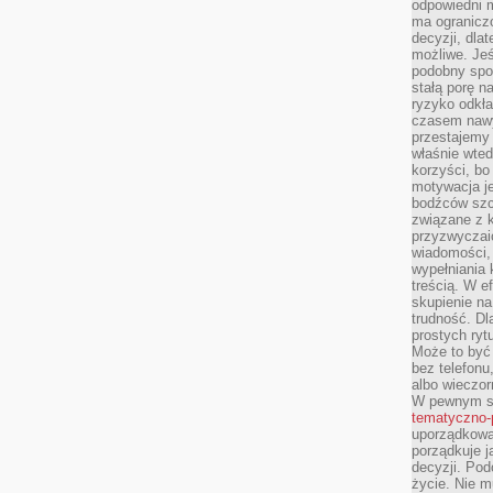
odpowiedni m
ma ograniczo
decyzji, dla
możliwe. Je
podobny spos
stałą porę n
ryzyko odkła
czasem nawy
przestajemy 
właśnie wted
korzyści, bo
motywacja je
bodźców szc
związane z 
przyzwyczaić
wiadomości, 
wypełniania 
treścią. W e
skupienie na
trudność. Dl
prostych ryt
Może to być 
bez telefonu
albo wieczor
W pewnym s
tematyczno-
uporządkowa
porządkuje j
decyzji. Pod
życie. Nie m