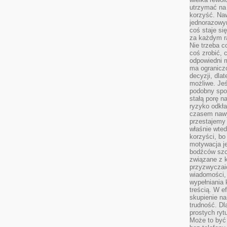
utrzymać na 
korzyść. Na
jednorazowy
coś staje s
za każdym r
Nie trzeba c
coś zrobić, c
odpowiedni m
ma ograniczo
decyzji, dla
możliwe. Je
podobny spos
stałą porę n
ryzyko odkła
czasem nawy
przestajemy 
właśnie wted
korzyści, bo
motywacja je
bodźców szc
związane z 
przyzwyczaić
wiadomości, 
wypełniania 
treścią. W e
skupienie na
trudność. Dl
prostych ryt
Może to być 