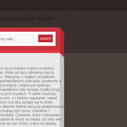
SCRIBE
FACEBOOK
TWITTER
m życiu bardzo często szukamy
an, które od razu odmienią naszą
ść. Marzymy o nagłym przypływie
spektakularnym sukcesie, przełomie w
ej kondycji i większym spokoju.
ajwiększa siła rozwoju rzadko kryje
nczych zrywach. O wiele częściej
 w tym, co robimy regularnie, nawet
rwszy rzut oka wydaje się to mało
o właśnie drobne decyzje podejmowane
 budują styl życia, charakter i
rezultaty. Człowiek, który codziennie
kanaście minut na naukę, po roku wie
cej niż ten, który czeka na idealny