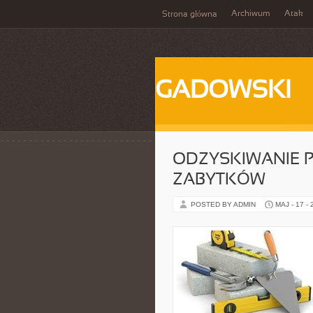
Archiwum
Atak
Strona główna
GADOWSKI
ODZYSKIWANIE 
ZABYTKÓW
POSTED BY ADMIN
MAJ - 17 -