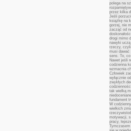
polega na s
rozpamiętywa
przez kilka 
Jeśli porzuc
książkę na k
gorzej, nie 
zacząć od n
doskonałości
drogi mimo 
nawyki uczą 
rzeczy, czyl
musi dawać 
sens. To, co
Nawet jeśli r
codzienna k
wzmacnia cha
Człowiek zac
wyłącznie od
zwykłych de
codzienności
tak wielką m
niedoceniane
fundament tr
W codzienny
wielkich zmi
rzeczywisto
motywacji, 
pracy, lepsz
Tymczasem n
się w pojedy