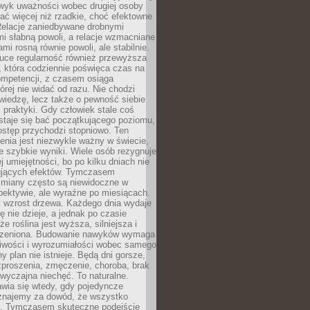
wyk uważności wobec drugiej osoby
ałać więcej niż rzadkie, choć efektowne
 Relacje zaniedbywane drobnymi
i słabną powoli, a relacje wzmacniane
mi rosną równie powoli, ale stabilnie.
auce regularność również przewyższa
 która codziennie poświęca czas na
ompetencji, z czasem osiąga
órej nie widać od razu. Nie chodzi
wiedzę, lecz także o pewność siebie
 praktyki. Gdy człowiek stale coś
staje się bać początkującego poziomu,
ostęp przychodzi stopniowo. Ten
nia jest niezwykle ważny w świecie,
e szybkie wyniki. Wiele osób rezygnuje
j umiejętności, bo po kilku dniach nie
ujących efektów. Tymczasem
zmiany często są niewidoczne w
spektywie, ale wyraźne po miesiącach.
k wzrost drzewa. Każdego dnia wydaje
ię nie dzieje, a jednak po czasie
że roślina jest wyższa, silniejsza i
orzeniona. Budowanie nawyków wymaga
liwości i wyrozumiałości wobec samego
ny plan nie istnieje. Będą dni gorsze,
proszenia, zmęczenie, choroba, brak
wyczajna niechęć. To naturalne.
wia się wtedy, gdy pojedyncze
uznajemy za dowód, że wszystko
ns. Tymczasem skuteczne podejście