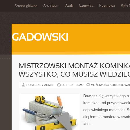
Archiwum
Atak
Czerwiec
Rozmowa
Strona główna
Spis 
GADOWSKI
MISTRZOWSKI MONTAŻ KOMINKA
WSZYSTKO, CO MUSISZ WIEDZIE
POSTED BY ADMIN
LUT - 22 - 2025
MOŻLIWOŚĆ KOMENTOWA
Dowiesz się wszystkiego o
kominka – od przygotowani
odpowiedniego materiału. S
ciepłem i atmosferą w swo
#dom