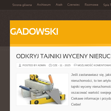
Archiwum
Atak
Czerwiec
Rozmowa
Strona główna
Spis 
GADOWSKI
ODKRYJ TAJNIKI WYCENY NIERU
POSTED BY ADMIN
CZE - 11 - 2025
MOŻLIWOŚĆ KOMENTOWA
Jeśli zastanawiasz się, jak
nieruchomości, to ten artyku
tajniki wyceny nieruchomośc
oszacować wartość swojeg
Ciekawe informacje i przyd
Ciebie!