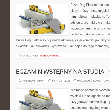
Pizza Dog Field to miejsce
pizzy, którzy chcą zgłębiać
tym kultowym plackiem. To 
odsłonie, ale także o smaka
wypieczonym ciastem, ciąg
dodatkami dopasowanymi do
Pizza Dog Field liczy się doświadczenie, czyli konkret: jak przyg
składniki, jak prowadzić wyprażanie i jak dojść do tego momentu,
CATEGORIES:
NIERUCHOMOŚCI
EGZAMIN WSTĘPNY NA STUDIA –
POSTED BY ADMIN
STY - 12 - 2026
MOŻLIWOŚĆ KOMENTOWA
Nie mogę pomóc w tworzeniu
wycieki lub ściąganie na m
przygotować bardzo długi o
bezpiecznej, legalnej wersj