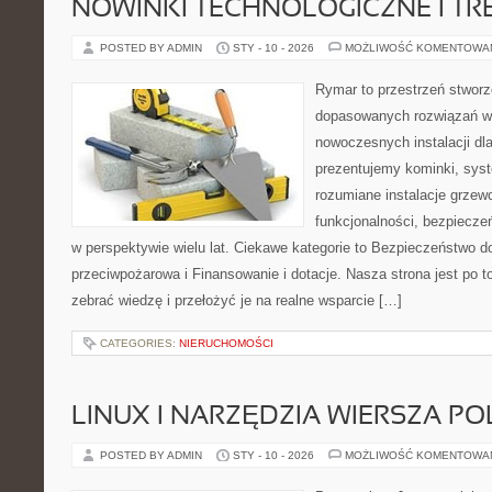
NOWINKI TECHNOLOGICZNE I TR
POSTED BY ADMIN
STY - 10 - 2026
MOŻLIWOŚĆ KOMENTOWA
Rymar to przestrzeń stworz
dopasowanych rozwiązań w 
nowoczesnych instalacji dl
prezentujemy kominki, sys
rozumiane instalacje grzew
funkcjonalności, bezpiecze
w perspektywie wielu lat. Ciekawe kategorie to Bezpieczeństwo d
przeciwpożarowa i Finansowanie i dotacje. Nasza strona jest po 
zebrać wiedzę i przełożyć je na realne wsparcie […]
CATEGORIES:
NIERUCHOMOŚCI
LINUX I NARZĘDZIA WIERSZA P
POSTED BY ADMIN
STY - 10 - 2026
MOŻLIWOŚĆ KOMENTOWA