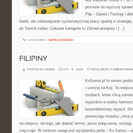
procesie do wyższej sprawn
Piła – Dawid | Treningi i die
hasło, ale zobowiązanie systematycznej pracy opartej o strategię,
do Twoich celów. Ciekawe kategorie to Zdrowe przepisy i […]
CATEGORIES:
NIERUCHOMOŚCI
FILIPINY
POSTED BY ADMIN
STY - 9 - 2026
MOŻLIWOŚĆ KOMENTOWAN
KoSamui.pl to serwis podróż
i szerzej na Azji. To miejs
osobach, które chcą zamien
wyjeździe w realny harmon
bezproblemowy wyjazd. Str
pierwszego impulsu „chcę p
na miejscu: od tego, jak dobrać termin, przez połączenia, noclegi, 
zwyczaje. W centrum uwagi jest wyspiarska perła – Ko Samui – a