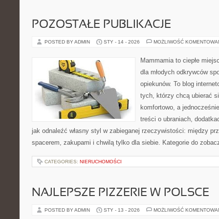
POZOSTAŁE PUBLIKACJE
POSTED BY ADMIN
STY - 14 - 2026
MOŻLIWOŚĆ KOMENTOWA
Mammamia to ciepłe miejsc
dla młodych odkrywców spo
opiekunów. To blog interne
tych, którzy chcą ubierać s
komfortowo, a jednocześnie
treści o ubraniach, dodatkac
jak odnaleźć własny styl w zabieganej rzeczywistości: między pr
spacerem, zakupami i chwilą tylko dla siebie. Kategorie do zobac
CATEGORIES:
NIERUCHOMOŚCI
NAJLEPSZE PIZZERIE W POLSCE
POSTED BY ADMIN
STY - 13 - 2026
MOŻLIWOŚĆ KOMENTOWA