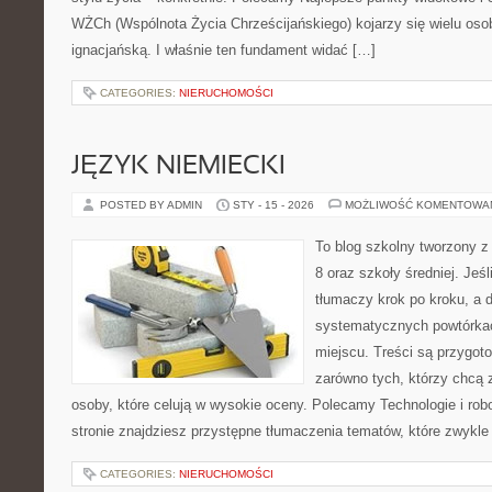
WŻCh (Wspólnota Życia Chrześcijańskiego) kojarzy się wielu os
ignacjańską. I właśnie ten fundament widać […]
CATEGORIES:
NIERUCHOMOŚCI
JĘZYK NIEMIECKI
POSTED BY ADMIN
STY - 15 - 2026
MOŻLIWOŚĆ KOMENTOWA
To blog szkolny tworzony z
8 oraz szkoły średniej. Jeś
tłumaczy krok po kroku, a
systematycznych powtórkac
miejscu. Treści są przygot
zarówno tych, którzy chcą 
osoby, które celują w wysokie oceny. Polecamy Technologie i robo
stronie znajdziesz przystępne tłumaczenia tematów, które zwykle 
CATEGORIES:
NIERUCHOMOŚCI