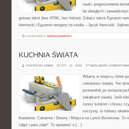
nauki, prognozowania tema
lat ubiegłych i sprawdzony
gotowy tekst (bez HTML, bez linków). Zobacz także Egzamin wst
niemiecki i Egzamin wstępny na studia – Język francuski. Sqlmed
CATEGORIES:
NIERUCHOMOŚCI
KUCHNIA ŚWIATA
POSTED BY ADMIN
STY - 11 - 2026
MOŻLIWOŚĆ KOMENTOWA
Witamy w miejscu, które po
ciekawości świata. Ten dzi
przewodnik po restauracjac
zakątkach świata. Jeśli lub
cenisz konkret i chcesz cz
soczysty, to trafiasz idealn
Kawiarnie, Cukiernie i Desery i Miejsca na Lunch Biznesowy. To ni
zdjęć i paru zdań”. To opowieść o […]