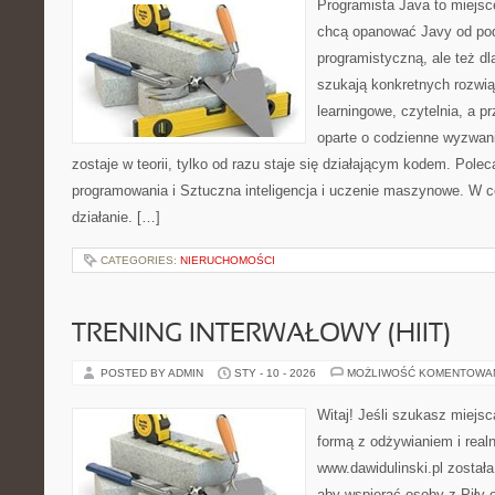
Programista Java to miejsc
chcą opanować Javy od pod
programistyczną, ale też dla
szukają konkretnych rozwią
learningowe, czytelnia, a 
oparte o codzienne wyzwani
zostaje w teorii, tylko od razu staje się działającym kodem. Pol
programowania i Sztuczna inteligencja i uczenie maszynowe. W ce
działanie. […]
CATEGORIES:
NIERUCHOMOŚCI
TRENING INTERWAŁOWY (HIIT)
POSTED BY ADMIN
STY - 10 - 2026
MOŻLIWOŚĆ KOMENTOWA
Witaj! Jeśli szukasz miejsc
formą z odżywianiem i real
www.dawidulinski.pl została
aby wspierać osoby z Piły o