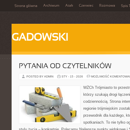
Archiwum
Atak
Czerwiec
Rozmowa
Strona główna
Spis 
GADOWSKI
PYTANIA OD CZYTELNIKÓW
POSTED BY ADMIN
STY - 15 - 2026
MOŻLIWOŚĆ KOMENTOWA
WŻCh Trójmiasto to przestrz
którzy szukają drogi łącze
codziennością. Strona inter
regionie trójmiejskim zosta
przewodnik dla każdego, kt
spotkaniach. To nie tylko o
stylu życia – konkretnie. Polecamy Najlepsze punkty widokowe i S