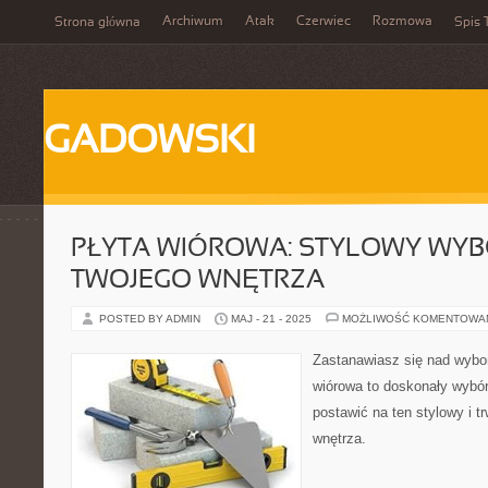
Archiwum
Atak
Czerwiec
Rozmowa
Strona główna
Spis 
GADOWSKI
PŁYTA WIÓROWA: STYLOWY WYB
TWOJEGO WNĘTRZA
POSTED BY ADMIN
MAJ - 21 - 2025
MOŻLIWOŚĆ KOMENTOWA
Zastanawiasz się nad wybo
wiórowa to doskonały wybór
postawić na ten stylowy i t
wnętrza.