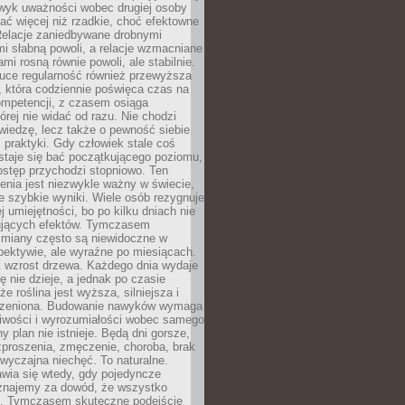
wyk uważności wobec drugiej osoby
ałać więcej niż rzadkie, choć efektowne
 Relacje zaniedbywane drobnymi
i słabną powoli, a relacje wzmacniane
mi rosną równie powoli, ale stabilnie.
auce regularność również przewyższa
 która codziennie poświęca czas na
ompetencji, z czasem osiąga
órej nie widać od razu. Nie chodzi
wiedzę, lecz także o pewność siebie
 praktyki. Gdy człowiek stale coś
staje się bać początkującego poziomu,
ostęp przychodzi stopniowo. Ten
nia jest niezwykle ważny w świecie,
e szybkie wyniki. Wiele osób rezygnuje
j umiejętności, bo po kilku dniach nie
ujących efektów. Tymczasem
zmiany często są niewidoczne w
spektywie, ale wyraźne po miesiącach.
k wzrost drzewa. Każdego dnia wydaje
ię nie dzieje, a jednak po czasie
że roślina jest wyższa, silniejsza i
orzeniona. Budowanie nawyków wymaga
liwości i wyrozumiałości wobec samego
ny plan nie istnieje. Będą dni gorsze,
proszenia, zmęczenie, choroba, brak
wyczajna niechęć. To naturalne.
wia się wtedy, gdy pojedyncze
uznajemy za dowód, że wszystko
ns. Tymczasem skuteczne podejście