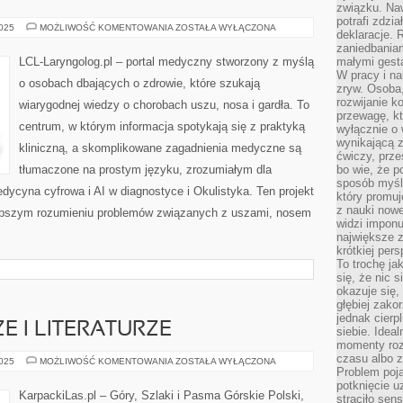
związku. Na
potrafi zdzi
MIKROBIOLOGIA
2025
MOŻLIWOŚĆ KOMENTOWANIA
ZOSTAŁA WYŁĄCZONA
deklaracje.
I
GENETYKA
zaniedbaniam
MEDYCZNA
LCL-Laryngolog.pl – portal medyczny stworzony z myślą
małymi gesta
I
W pracy i n
PULMONOLOGIA
o osobach dbających o zdrowie, które szukają
zryw. Osoba,
rozwijanie k
wiarygodnej wiedzy o chorobach uszu, nosa i gardła. To
przewagę, kt
centrum, w którym informacja spotykają się z praktyką
wyłącznie o 
wynikającą z
kliniczną, a skomplikowane zagadnienia medyczne są
ćwiczy, prze
tłumaczone na prostym języku, zrozumiałym dla
bo wie, że p
sposób myśle
dycyna cyfrowa i AI w diagnostyce i Okulistyka. Ten projekt
który promuj
z nauki nowe
lepszym rozumieniu problemów związanych z uszami, nosem
widzi impon
największe 
krótkiej per
To trochę ja
się, że nic s
okazuje się, 
głębiej zak
jednak cierp
E I LITERATURZE
siebie. Ideal
momenty roz
czasu albo z
GÓRY
2025
MOŻLIWOŚĆ KOMENTOWANIA
ZOSTAŁA WYŁĄCZONA
W
Problem poja
KULTURZE
potknięcie 
I
KarpackiLas.pl – Góry, Szlaki i Pasma Górskie Polski,
straciło se
LITERATURZE