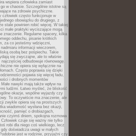
tóra wspiera człowieka zamiast
go w chaosie. Szczególnie istotne są
wające na zdrowie psychiczne.
 człowiek często funkcjonuje w
 jednego obowiązku do drugiego, z
e stale powinien robić więcej. W takiej
ści małe praktyki wyciszające mogą
 znaczenie. Regularne spacery, kilka
omego oddechu, pisanie krótkich
m, za co jesteśmy wdzięczni,
 nadmiaru informacji wieczorem,
liską osobą bez pośpiechu. Takie
dają się zwyczajne, ale to właśnie
 najczęściej odbudowuje równowagę.
hiczne nie opiera się wyłącznie na
ełomach. Często poprawia się dzięki
odzienności pojawia się więcej ładu,
ności i drobnych momentów
 Małe nawyki mają także wpływ na
nymi ludźmi. Łatwo myśleć, że bliskość
ególne okazje, wspólne wyjazdy czy
owy. To oczywiście ma znaczenie, ale
acji zwykle opiera się na prostszych
ótka wiadomość wysłana bez okazji,
ecność, pamięć o drobiazgach,
anie czyimś dniem, spokojna rozmowa
. Człowiek czuje się ważny nie tylko
toś robi dla niego coś wielkiego, lecz
, gdy doświadcza uwagi w małych
Podobnie jest w rodzinie, przyjaźni czy