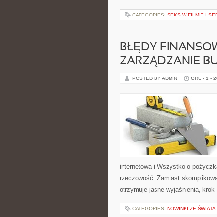
CATEGORIES:
SEKS W FILMIE I SE
BŁĘDY FINANSOWE
ZARZĄDZANIE 
POSTED BY ADMIN
GRU - 1 - 
internetowa i Wszystko o pożyczk
rzeczowość. Zamiast skomplikowa
otrzymuje jasne wyjaśnienia, krok
CATEGORIES:
NOWINKI ZE ŚWIATA