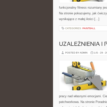
funkcjonalny fitness rozumiany jes
Na stronie pokazujemy, jak ćwicz
wynikające z małej ilości […]
CATEGORIES:
PAINTBALL
UZALEŻNIENIA I
POSTED BY ADMIN
LIS - 29 - 
pracy nad własnymi emocjami. Cie
patchworkowa. Na stronie Poradni