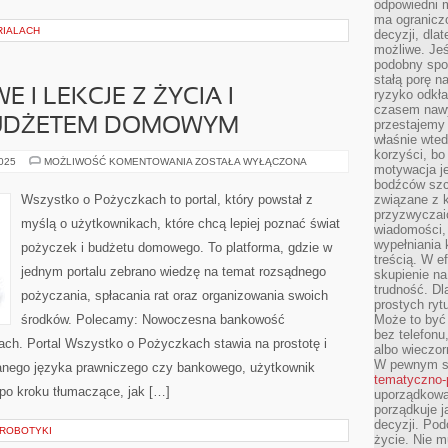
odpowiedni m
ma ograniczo
RIALACH
decyzji, dla
możliwe. Je
podobny spos
stałą porę n
 I LEKCJE Z ŻYCIA I
ryzyko odkła
czasem nawy
BUDŻETEM DOMOWYM
przestajemy 
właśnie wted
korzyści, bo
BŁĘDY
2025
MOŻLIWOŚĆ KOMENTOWANIA
ZOSTAŁA WYŁĄCZONA
motywacja je
FINANSOWE
I
bodźców szc
LEKCJE
Wszystko o Pożyczkach to portal, który powstał z
związane z 
Z
przyzwyczaić
ŻYCIA
myślą o użytkownikach, które chcą lepiej poznać świat
I
wiadomości, 
ZARZĄDZANIE
wypełniania 
pożyczek i budżetu domowego. To platforma, gdzie w
BUDŻETEM
treścią. W e
DOMOWYM
jednym portalu zebrano wiedzę na temat rozsądnego
skupienie na
trudność. Dl
pożyczania, spłacania rat oraz organizowania swoich
prostych ryt
środków. Polecamy: Nowoczesna bankowość
Może to być 
bez telefonu
ach. Portal Wszystko o Pożyczkach stawia na prostotę i
albo wieczor
W pewnym s
nego języka prawniczego czy bankowego, użytkownik
tematyczno-
 po kroku tłumaczące, jak […]
uporządkowa
porządkuje j
decyzji. Pod
 ROBOTYKI
życie. Nie m