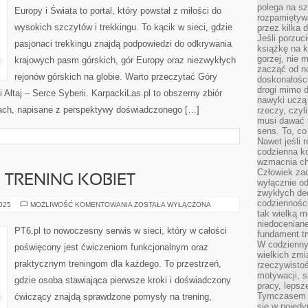
polega na s
Europy i Świata to portal, który powstał z miłości do
rozpamiętywa
wysokich szczytów i trekkingu. To kącik w sieci, gdzie
przez kilka 
Jeśli porzuc
pasjonaci trekkingu znajdą podpowiedzi do odkrywania
książkę na k
gorzej, nie 
krajowych pasm górskich, gór Europy oraz niezwykłych
zacząć od n
rejonów górskich na globie. Warto przeczytać Góry
doskonałości
drogi mimo 
Ałtaj – Serce Syberii. KarpackiLas.pl to obszerny zbiór
nawyki uczą 
mach, napisane z perspektywy doświadczonego […]
rzeczy, czyl
musi dawać 
sens. To, co
Nawet jeśli r
codzienna k
wzmacnia cha
Człowiek zac
I TRENING KOBIET
wyłącznie od
zwykłych de
codzienności
TRENING
2025
MOŻLIWOŚĆ KOMENTOWANIA
ZOSTAŁA WYŁĄCZONA
KOBIET
tak wielką m
I
niedoceniane
TRENING
PT6.pl to nowoczesny serwis w sieci, który w całości
fundament tr
KOBIET
W codzienny
poświęcony jest ćwiczeniom funkcjonalnym oraz
wielkich zmi
praktycznym treningom dla każdego. To przestrzeń,
rzeczywisto
motywacji, 
gdzie osoba stawiająca pierwsze kroki i doświadczony
pracy, lepsz
Tymczasem n
ćwiczący znajdą sprawdzone pomysły na trening,
się w pojedy