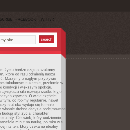
SCRIBE
FACEBOOK
TWITTER
m życiu bardzo często szukamy
an, które od razu odmienią naszą
ść. Marzymy o nagłym przypływie
spektakularnym sukcesie, przełomie w
ej kondycji i większym spokoju.
ajwiększa siła rozwoju rzadko kryje
nczych zrywach. O wiele częściej
 w tym, co robimy regularnie, nawet
rwszy rzut oka wydaje się to mało
o właśnie drobne decyzje podejmowane
 budują styl życia, charakter i
rezultaty. Człowiek, który codziennie
kanaście minut na naukę, po roku wie
cej niż ten, który czeka na idealny