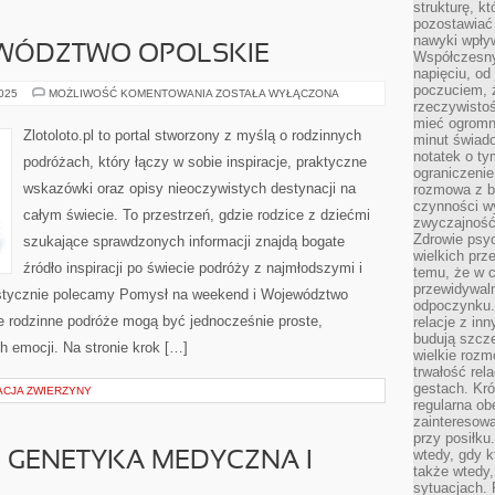
strukturę, k
pozostawiać 
nawyki wpły
EWÓDZTWO OPOLSKIE
Współczesny
napięciu, od
poczuciem, ż
IRLANDIA
2025
MOŻLIWOŚĆ KOMENTOWANIA
ZOSTAŁA WYŁĄCZONA
I
rzeczywisto
WOJEWÓDZTWO
mieć ogromne
OPOLSKIE
Zlotoloto.pl to portal stworzony z myślą o rodzinnych
minut świad
notatek o ty
podróżach, który łączy w sobie inspiracje, praktyczne
ograniczenie
wskazówki oraz opisy nieoczywistych destynacji na
rozmowa z b
czynności wy
całym świecie. To przestrzeń, gdzie rodzice z dziećmi
zwyczajność
Zdrowie psyc
szukające sprawdzonych informacji znajdą bogate
wielkich prz
źródło inspiracji po świecie podróży z najmłodszymi i
temu, że w c
przewidywal
ystycznie polecamy Pomysł na weekend i Województwo
odpoczynku.
 że rodzinne podróże mogą być jednocześnie proste,
relacje z in
budują szcz
 emocji. Na stronie krok […]
wielkie rozm
trwałość rel
gestach. Kr
ACJA ZWIERZYNY
regularna ob
zainteresow
przy posiłku
wtedy, gdy k
I GENETYKA MEDYCZNA I
także wtedy
sytuacjach. 