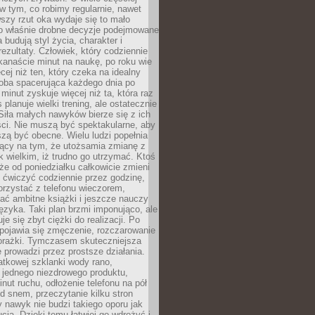
 w tym, co robimy regularnie, nawet
rwszy rzut oka wydaje się to mało
o właśnie drobne decyzje podejmowane
 budują styl życia, charakter i
rezultaty. Człowiek, który codziennie
kanaście minut na naukę, po roku wie
cej niż ten, który czeka na idealny
ba spacerująca każdego dnia po
 minut zyskuje więcej niż ta, która raz
 planuje wielki trening, ale ostatecznie
Siła małych nawyków bierze się z ich
ci. Nie muszą być spektakularne, aby
szą być obecne. Wielu ludzi popełnia
jący na tym, że utożsamia zmianę z
k wielkim, iż trudno go utrzymać. Ktoś
że od poniedziałku całkowicie zmieni
e ćwiczyć codziennie przez godzinę,
orzystać z telefonu wieczorem,
ać ambitne książki i jeszcze nauczy
ęzyka. Taki plan brzmi imponująco, ale
e się zbyt ciężki do realizacji. Po
 pojawia się zmęczenie, rozczarowanie
porażki. Tymczasem skuteczniejsza
 prowadzi przez prostsze działania.
tkowej szklanki wody rano,
 jednego niezdrowego produktu,
inut ruchu, odłożenie telefonu na pół
d snem, przeczytanie kilku stron
y nawyk nie budzi takiego oporu jak
ucja. Dzięki temu łatwiej go wdrożyć i