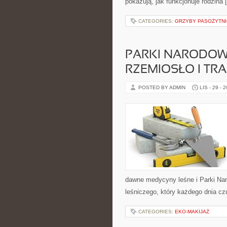
pokazują, jak funkcjonuje rodzina 
CATEGORIES:
GRZYBY PASOŻYTNI
PARKI NARODOWE
RZEMIOSŁO I TR
POSTED BY ADMIN
LIS - 29 - 
dawne medycyny leśne i Parki Nar
leśniczego, który każdego dnia c
CATEGORIES:
EKO-MAKIJAŻ