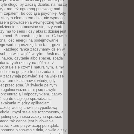
tyle długo, by zaczął działać na naszą
wyk ma też ogromną przewagę nad
m zapałem, bo odciąża psychikę. Gdy
ię stałym elementem dnia, nie wymaga
azem prowadzenia wewnętrznej walki.
odziennie zastanawiać się, czy warto
zy ma to sens i czy akurat dzisiaj jest
oment. Po prostu się to robi. Człowiek
ną ilość energii na podejmowanie
tego warto ją oszczędzać tam, gdzie to
śli każdego ranka zaczynamy dzień w
ób, łatwiej wejść w rytm. Jeśli mamy
a naukę, czytanie albo spacer, spada
dania tych rzeczy na później. Z
k staje się czymś naturalnym, a my
odbierać go jako trudne zadanie. To
y zaczynają pojawiać się największe
 system działa nawet wtedy, gdy
st przeciętna. W świecie pełnym
zególnie ważne stają się nawyki
koncentracją i odpoczynkiem. Łatwo
 się do ciągłego sprawdzania
skakania między aplikacjami i
każdej wolnej chwili przypadkową
fekcie umysł staje się rozproszony, a
 jednej czynności zaczyna sprawiać
atego tak cenne jest budowanie
uałów, które przywracają porządek.
poranne planowanie dnia, chwila ciszy