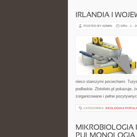
IRLANDIA I WOJ
POSTED BY ADMIN
GRU - 1 - 
nieco starszymi pociechami. Tur
podlaskie. Zlotoloto.pl pokazuje,
zorganizowane i pełne pozytywnych
CATEGORIES:
EKOLOGIA A POPUL
MIKROBIOLOGIA 
PULMONOLOGIA