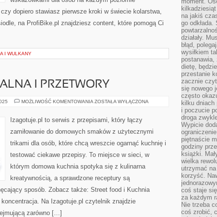
moment. Oso
kilkadziesiąt
 czy dopiero stawiasz pierwsze kroki w świecie kolarstwa,
na jakiś czas
odle, na ProfiBike.pl znajdziesz content, które pomogą Ci
go odkłada. 
powtarzalnoś
działały. Mu
błąd, polega
wysiłkiem ta
A I WULKANY
postanawia, 
dietę, będzi
przestanie k
zacznie czyt
ALNA I PRZETWORY
się nowego j
często okazuj
KUCHNIA
2025
MOŻLIWOŚĆ KOMENTOWANIA
ZOSTAŁA WYŁĄCZONA
kilku dniach
ORIENTALNA
i poczucie 
I
droga zwykle
PRZETWORY
Izagotuje.pl to serwis z przepisami, który łączy
Wypicie doda
zamiłowanie do domowych smaków z użytecznymi
ograniczenie
piętnaście m
trikami dla osób, które chcą wreszcie ogarnąć kuchnię i
godziny prze
książki. Mał
testować ciekawe przepisy. To miejsce w sieci, w
wielka rewol
którym domowa kuchnia spotyka się z kulinarna
utrzymać na 
korzyść. Na
kreatywnością, a sprawdzone receptury są
jednorazowy
ęcający sposób. Zobacz także: Street food i Kuchnia
coś staje s
za każdym r
 koncentracja. Na Izagotuje.pl czytelnik znajdzie
Nie trzeba c
coś zrobić, c
bejmującą zarówno […]