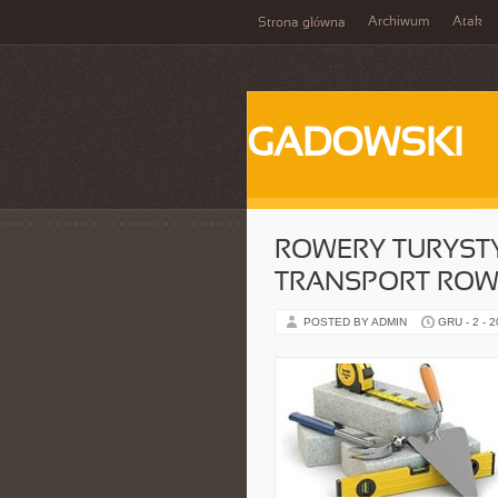
Archiwum
Atak
Strona główna
GADOWSKI
ROWERY TURYST
TRANSPORT ROW
POSTED BY ADMIN
GRU - 2 - 