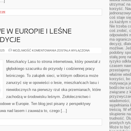
[…]
utrzymać na 
korzyść. Na
CZE
jednorazowy
coś staje s
za każdym r
Nie trzeba c
coś zrobić, c
 W EUROPIE I LEŚNE
odpowiedni m
ADYCJE
ma ograniczo
decyzji, dla
możliwe. Je
PARKI
2025
MOŻLIWOŚĆ KOMENTOWANIA
ZOSTAŁA WYŁĄCZONA
podobny spos
NARODOWE
stałą porę n
W
EUROPIE
ryzyko odkła
Mieszkańcy Lasu to strona internetowa, który powstał z
I
czasem nawy
LEŚNE
głębokiego szacunku do przyrody i codziennej pracy
RZEMIOSŁO
przestajemy 
I
właśnie wted
leśniczego. To zakątek sieci, w którym odbiorca może
TRADYCJE
korzyści, bo
zanurzyć się w opowieści o lesie, mieszkańcach lasu i
motywacja je
bodźców szc
niewidocznych na pierwszy rzut oka przemianach, które
związane z 
przyzwyczaić
zachodzą w środowisku leśnym. Ziołolecznictwo i
wiadomości, 
odowe w Europie. Ten blog jest pisany z perspektywy
wypełniania 
treścią. W e
zuwa nad lasem i zauważa to, czego […]
skupienie na
trudność. Dl
prostych ryt
Może to być 