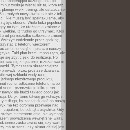
ba spacerująca każdego dnia po
 minut zyskuje więcej niż ta, która raz
 planuje wielki trening, ale ostatecznie
Siła małych nawyków bierze się z ich
ci. Nie muszą być spektakularne, aby
szą być obecne. Wielu ludzi popełnia
jący na tym, że utożsamia zmianę z
k wielkim, iż trudno go utrzymać. Ktoś
że od poniedziałku całkowicie zmieni
e ćwiczyć codziennie przez godzinę,
orzystać z telefonu wieczorem,
ać ambitne książki i jeszcze nauczy
ęzyka. Taki plan brzmi imponująco, ale
e się zbyt ciężki do realizacji. Po
 pojawia się zmęczenie, rozczarowanie
porażki. Tymczasem skuteczniejsza
 prowadzi przez prostsze działania.
tkowej szklanki wody rano,
 jednego niezdrowego produktu,
inut ruchu, odłożenie telefonu na pół
d snem, przeczytanie kilku stron
y nawyk nie budzi takiego oporu jak
ucja. Dzięki temu łatwiej go wdrożyć i
tyle długo, by zaczął działać na naszą
wyk ma też ogromną przewagę nad
m zapałem, bo odciąża psychikę. Gdy
ię stałym elementem dnia, nie wymaga
azem prowadzenia wewnętrznej walki.
odziennie zastanawiać się, czy warto
zy ma to sens i czy akurat dzisiaj jest