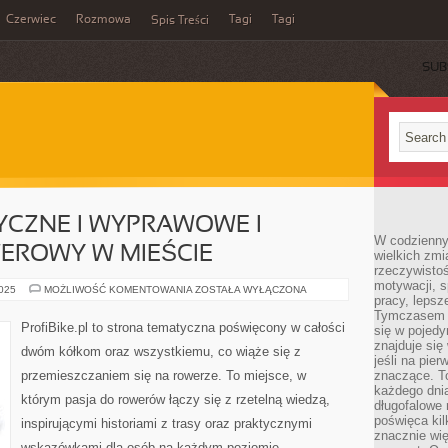
Czerwiec
Rozmowa
Tagi
Tagi
Spis Treści
SUB
YCZNE I WYPRAWOWE I
W codzienny
EROWY W MIEŚCIE
wielkich zmi
rzeczywisto
motywacji, 
ROWERY
2025
MOŻLIWOŚĆ KOMENTOWANIA
ZOSTAŁA WYŁĄCZONA
pracy, lepsz
TURYSTYCZNE
I
Tymczasem n
WYPRAWOWE
ProfiBike.pl to strona tematyczna poświęcony w całości
się w pojedy
I
TRANSPORT
znajduje się
dwóm kółkom oraz wszystkiemu, co wiąże się z
ROWEROWY
jeśli na pie
W
przemieszczaniem się na rowerze. To miejsce, w
znaczące. T
MIEŚCIE
każdego dnia
którym pasja do rowerów łączy się z rzetelną wiedzą,
długofalowe 
poświęca kil
inspirującymi historiami z trasy oraz praktycznymi
znacznie wię
wskazówkami dla osób na każdym poziomie