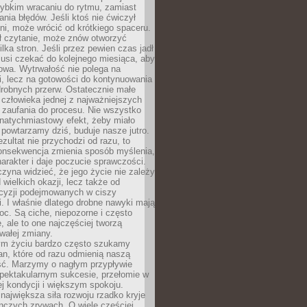
zybkim wracaniu do rytmu, zamiast
nia błędów. Jeśli ktoś nie ćwiczył
dni, może wrócić od krótkiego spaceru.
ił czytanie, może znów otworzyć
ilka stron. Jeśli przez pewien czas jadł
musi czekać do kolejnego miesiąca, aby
owa. Wytrwałość nie polega na
, lecz na gotowości do kontynuowania
drobnych przerw. Ostatecznie małe
człowieka jednej z najważniejszych
i zaufania do procesu. Nie wszystko
natychmiastowy efekt, żeby miało
 powtarzamy dziś, buduje nasze jutro.
ezultat nie przychodzi od razu, to
onsekwencja zmienia sposób myślenia,
rakter i daje poczucie sprawczości.
zyna widzieć, że jego życie nie zależy
 wielkich okazji, lecz także od
cyzji podejmowanych w ciszy
. I właśnie dlatego drobne nawyki mają
oc. Są ciche, niepozorne i często
, ale to one najczęściej tworzą
wałej zmiany.
m życiu bardzo często szukamy
an, które od razu odmienią naszą
ść. Marzymy o nagłym przypływie
spektakularnym sukcesie, przełomie w
ej kondycji i większym spokoju.
ajwiększa siła rozwoju rzadko kryje
nczych zrywach. O wiele częściej