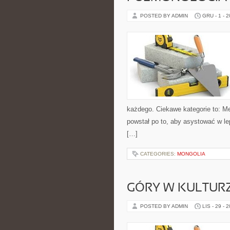
POSTED BY ADMIN
GRU - 1 - 
każdego. Ciekawe kategorie to: Me
powstał po to, aby asystować w 
[…]
CATEGORIES:
MONGOLIA
GÓRY W KULTURZ
POSTED BY ADMIN
LIS - 29 - 