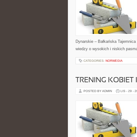
Dynarskie – Bałkańska Tajemnica i 
wiedzy o wysokich i niskich pas
CATEGORIES:
NORWEGIA
TRENING KOBIET 
POSTED BY ADMIN
LIS - 29 - 