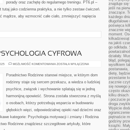
porady oraz zachętę do regularnego treningu. PT6.pl –
znajduje się
jeśli na pie
t tutaj jako codzienna praktyka, a nie tylko zestaw ćwiczeń.
znaczące. T
yć mądrze, aby wzmocnić całe ciało, zmniejszyć napięcia
każdego dnia
długofalowe 
poświęca kil
znacznie wię
moment. Oso
kilkadziesiąt
na jakiś czas
go odkłada. 
powtarzalnoś
 PSYCHOLOGIA CYFROWA
działały. Mu
błąd, polega
UZALEŻNIENIA
2025
MOŻLIWOŚĆ KOMENTOWANIA
ZOSTAŁA WYŁĄCZONA
wysiłkiem ta
I
postanawia, 
PSYCHOLOGIA
dietę, będzi
CYFROWA
Poradnictwo Rodzinne stanowi miejsce, w którym dom
przestanie k
rodzinny staje się sercem przekazu, a wiedza o ludzkiej
zacznie czyt
się nowego j
psychice, związek i wychowanie splatają się w jedną
często okazuj
kilku dniach
harmonijną opowieść. Strona została stworzona z myślą
i poczucie 
o osobach, którzy potrzebują wsparcia w budowaniu
droga zwykle
Wypicie doda
głębokich więzi, odpowiedzialnej opieki nad dziećmi oraz
ograniczenie
kawe kategorie: Psychologia motywacji i zmiany i Rodzina
piętnaście m
godziny prze
ctwo Rodzinne znajdziesz szczegółowe artykuły, które
książki. Mał
wielka rewol