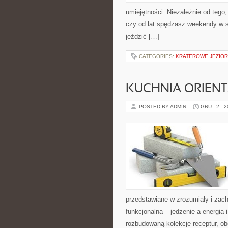
umiejętności. Niezależnie od tego,
czy od lat spędzasz weekendy w si
jeździć […]
CATEGORIES:
KRATEROWE JEZIOR
KUCHNIA ORIENT
POSTED BY ADMIN
GRU - 2 - 
przedstawiane w zrozumiały i zach
funkcjonalna – jedzenie a energia i
rozbudowaną kolekcję receptur, o