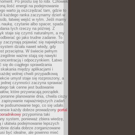
oment. Po prostu się to robi. Człowiek
ną ilość energii na podejmowanie
tego warto ją oszczędzać tam, gdzie to
śli każdego ranka zaczynamy dzień w
ób, łatwiej wejść w rytm. Jeśli mamy
a naukę, czytanie albo spacer, spada
dania tych rzeczy na później. Z
k staje się czymś naturalnym, a my
odbierać go jako trudne zadanie. To
y zaczynają pojawiać się największe
 system działa nawet wtedy, gdy
st przeciętna. W świecie pełnym
zególnie ważne stają się nawyki
koncentracją i odpoczynkiem. Łatwo
 się do ciągłego sprawdzania
skakania między aplikacjami i
każdej wolnej chwili przypadkową
fekcie umysł staje się rozproszony, a
 jednej czynności zaczyna sprawiać
atego tak cenne jest budowanie
uałów, które przywracają porządek.
poranne planowanie dnia, chwila ciszy
, zapisywanie najważniejszych zadań
ne podsumowanie tego, co się udało.
ensie każdy dobrze prowadzony
portal
poradnikowy
przypomina taki
ny system, ponieważ zbiera wiedzę,
ą i ułatwia podejmowanie lepszych
obnie działa dobrze zorganizowane
usi być idealne, ale powinno mieć