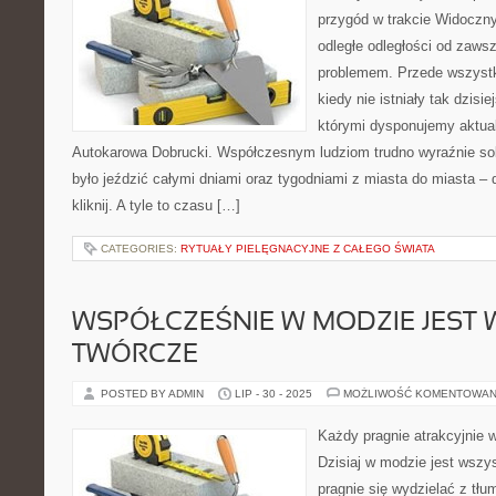
przygód w trakcie Widoczny
odległe odległości od zaws
problemem. Przede wszyst
kiedy nie istniały tak dzisie
którymi dysponujemy aktual
Autokarowa Dobrucki. Współczesnym ludziom trudno wyraźnie sob
było jeździć całymi dniami oraz tygodniami z miasta do miasta –
kliknij. A tyle to czasu […]
CATEGORIES:
RYTUAŁY PIELĘGNACYJNE Z CAŁEGO ŚWIATA
WSPÓŁCZEŚNIE W MODZIE JEST 
TWÓRCZE
POSTED BY ADMIN
LIP - 30 - 2025
MOŻLIWOŚĆ KOMENTOWAN
Każdy pragnie atrakcyjnie 
Dzisiaj w modzie jest wszy
pragnie się wydzielać z tłu