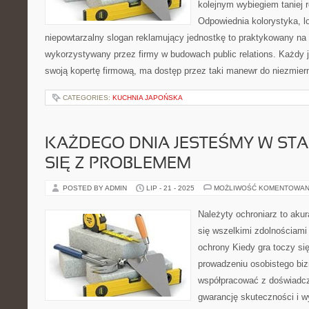
kolejnym wybiegiem taniej 
Odpowiednia kolorystyka, lo
niepowtarzalny slogan reklamujący jednostkę to praktykowany na
wykorzystywany przez firmy w budowach public relations. Każdy
swoją kopertę firmową, ma dostęp przez taki manewr do niezmierni
CATEGORIES:
KUCHNIA JAPOŃSKA
KAŻDEGO DNIA JESTEŚMY W STA
SIĘ Z PROBLEMEM
POSTED BY ADMIN
LIP - 21 - 2025
MOŻLIWOŚĆ KOMENTOWAN
Należyty ochroniarz to akur
się wszelkimi zdolnościam
ochrony Kiedy gra toczy si
prowadzeniu osobistego biz
współpracować z doświadcz
gwarancję skuteczności i w