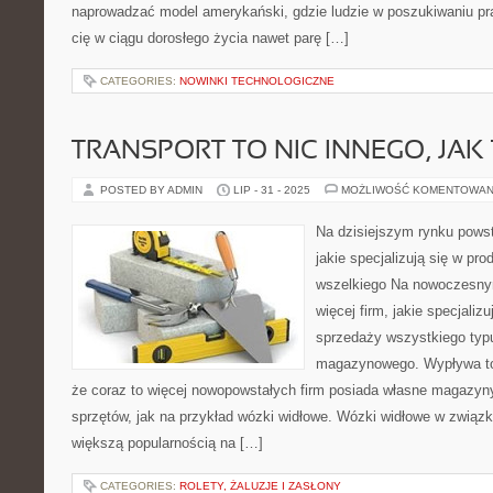
naprowadzać model amerykański, gdzie ludzie w poszukiwaniu pra
cię w ciągu dorosłego życia nawet parę […]
CATEGORIES:
NOWINKI TECHNOLOGICZNE
TRANSPORT TO NIC INNEGO, JAK
POSTED BY ADMIN
LIP - 31 - 2025
MOŻLIWOŚĆ KOMENTOWAN
Na dzisiejszym rynku powsta
jakie specjalizują się w pr
wszelkiego Na nowoczesnym
więcej firm, jakie specjalizu
sprzedaży wszystkiego typ
magazynowego. Wypływa to
że coraz to więcej nowopowstałych firm posiada własne magazyny,
sprzętów, jak na przykład wózki widłowe. Wózki widłowe w związk
większą popularnością na […]
CATEGORIES:
ROLETY, ŻALUZJE I ZASŁONY