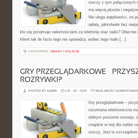
rzeczy z tym połączonych n
ma więcej plusów i negatywó
Nie ulega wątpliwości, że 
opłaty, jakkolwiek bez owij
kto się przejmuje należnościami za telefonię oraz radio? Obecnie i
klient tak de facto tego nie sprawdza, wobec tego mało […]
CATEGORIES:
OBIADY I KOLACJE
GRY PRZEGLĄDARKOWE – PRZYS
ROZRYWKI?
POSTED BY ADMIN
LIP - 29 - 2025
MOŻLIWOŚĆ KOMENTOWAN
Gry przeglądarkowe – przy
rozumiana elektroniczna roz
dobrym poziomie rozwoju, ż
znajdzie w niej dla siebie
rzeczy. Jest to szczególnie