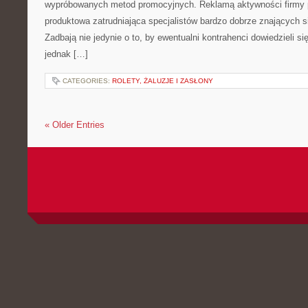
wypróbowanych metod promocyjnych. Reklamą aktywności firmy po
produktowa zatrudniająca specjalistów bardzo dobrze znających s
Zadbają nie jedynie o to, by ewentualni kontrahenci dowiedzieli się 
jednak […]
CATEGORIES:
ROLETY, ŻALUZJE I ZASŁONY
« Older Entries