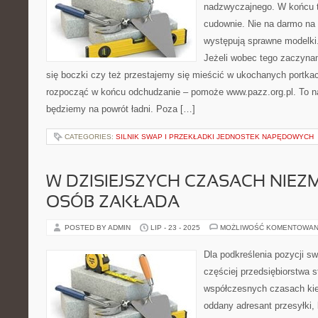
nadzwyczajnego. W końcu t
cudownie. Nie na darmo na
występują sprawne modelki.
Jeżeli wobec tego zaczyna
się boczki czy też przestajemy się mieścić w ukochanych portka
rozpocząć w końcu odchudzanie – pomoże www.pazz.org.pl. To na
będziemy na powrót ładni. Poza […]
CATEGORIES:
SILNIK SWAP I PRZEKŁADKI JEDNOSTEK NAPĘDOWYCH
W DZISIEJSZYCH CZASACH NIEZM
OSÓB ZAKŁADA
POSTED BY ADMIN
LIP - 23 - 2025
MOŻLIWOŚĆ KOMENTOWAN
Dla podkreślenia pozycji sw
częściej przedsiębiorstwa 
współczesnych czasach kie
oddany adresant przesyłki, 