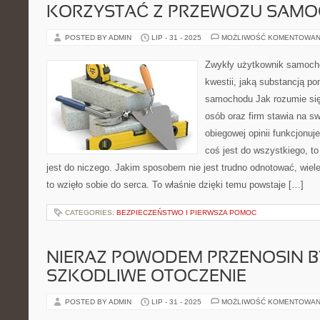
KORZYSTAĆ Z PRZEWOZU SAM
POSTED BY ADMIN
LIP - 31 - 2025
MOŻLIWOŚĆ KOMENTOWAN
Zwykły użytkownik samocho
kwestii, jaką substancją po
samochodu Jak rozumie się 
osób oraz firm stawia na s
obiegowej opinii funkcjonuj
coś jest do wszystkiego, to
jest do niczego. Jakim sposobem nie jest trudno odnotować, wiele
to wzięło sobie do serca. To właśnie dzięki temu powstaje […]
CATEGORIES:
BEZPIECZEŃSTWO I PIERWSZA POMOC
NIERAZ POWODEM PRZENOSIN 
SZKODLIWE OTOCZENIE
POSTED BY ADMIN
LIP - 31 - 2025
MOŻLIWOŚĆ KOMENTOWAN