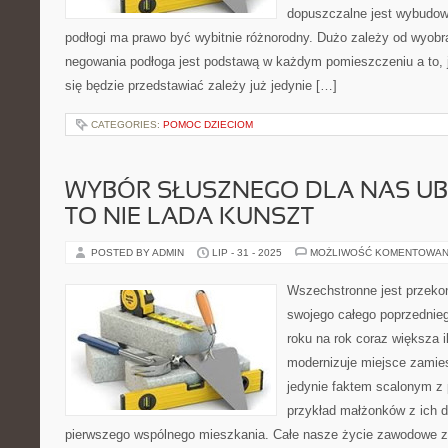
dopuszczalne jest wybudow
podłogi ma prawo być wybitnie różnorodny. Dużo zależy od wyobr
negowania podłoga jest podstawą w każdym pomieszczeniu a to, j
się będzie przedstawiać zależy już jedynie […]
CATEGORIES:
POMOC DZIECIOM
WYBÓR SŁUSZNEGO DLA NAS UB
TO NIE LADA KUNSZT
POSTED BY ADMIN
LIP - 31 - 2025
MOŻLIWOŚĆ KOMENTOWAN
Wszechstronne jest przekon
swojego całego poprzednieg
roku na rok coraz większa 
modernizuje miejsce zamiesz
jedynie faktem scalonym z 
przykład małżonków z ich 
pierwszego wspólnego mieszkania. Całe nasze życie zawodowe za