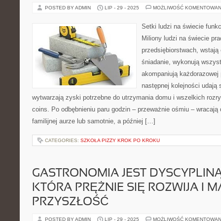
POSTED BY ADMIN
LIP - 29 - 2025
MOŻLIWOŚĆ KOMENTOWAN
Setki ludzi na świecie funk
Miliony ludzi na świecie pr
przedsiębiorstwach, wstają 
śniadanie, wykonują wszystk
akompaniują każdorazowej p
następnej kolejności udają 
wytwarzają zyski potrzebne do utrzymania domu i wszelkich rozry
coins. Po odbębnieniu paru godzin – przeważnie ośmiu – wracają
familijnej aurze lub samotnie, a później […]
CATEGORIES:
SZKOŁA PIZZY KROK PO KROKU
GASTRONOMIA JEST DYSCYPLINĄ
KTÓRA PRĘŻNIE SIĘ ROZWIJA I 
PRZYSZŁOŚĆ
POSTED BY ADMIN
LIP - 29 - 2025
MOŻLIWOŚĆ KOMENTOWAN