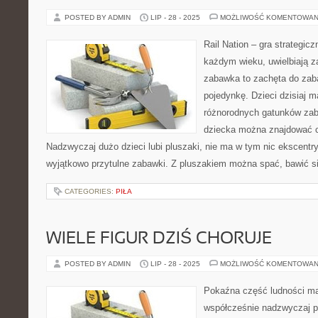
POSTED BY ADMIN
LIP - 28 - 2025
MOŻLIWOŚĆ KOMENTOWAN
Rail Nation – gra strategic
każdym wieku, uwielbiają z
zabawka to zachęta do zaba
pojedynkę. Dzieci dzisiaj m
różnorodnych gatunków zab
dziecka można znajdować 
Nadzwyczaj dużo dzieci lubi pluszaki, nie ma w tym nic ekscentr
wyjątkowo przytulne zabawki. Z pluszakiem można spać, bawić si
CATEGORIES:
PIŁA
WIELE FIGUR DZIŚ CHORUJE
POSTED BY ADMIN
LIP - 28 - 2025
MOŻLIWOŚĆ KOMENTOWAN
Pokaźna część ludności ma
współcześnie nadzwyczaj p