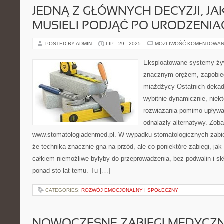
JEDNĄ Z GŁÓWNYCH DECYZJI, JA
MUSIELI PODJĄĆ PO URODZENIA
POSTED BY ADMIN
LIP - 29 - 2025
MOŻLIWOŚĆ KOMENTOWAN
Eksploatowane systemy żywi
znacznym orężem, zapobie
miażdżycy Ostatnich dekad
wybitnie dynamicznie, niek
rozwiązania pomimo upływa
odnalazły alternatywy. Zoba
www.stomatologiadenmed.pl. W wypadku stomatologicznych zabie
że technika znacznie gna na przód, ale co poniektóre zabiegi, ja
całkiem niemożliwe byłyby do przeprowadzenia, bez podwalin i 
ponad sto lat temu. Tu […]
CATEGORIES:
ROZWÓJ EMOCJONALNY I SPOŁECZNY