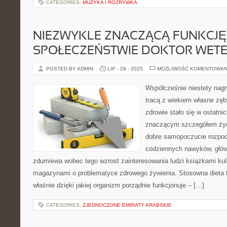
CATEGORIES:
MUZYKA I ROZRYWKA
NIEZWYKLE ZNACZĄCĄ FUNKCJĘ 
SPOŁECZEŃSTWIE DOKTOR WET
POSTED BY ADMIN
LIP - 29 - 2025
MOŻLIWOŚĆ KOMENTOWAN
Współcześnie niestety nagmi
tracą z wiekiem własne zęb
zdrowie stało się w ostatni
znaczącym szczegółem życia
dobre samopoczucie rozpocz
codziennych nawyków, głów
zdumiewa wobec tego wzrost zainteresowania ludzi książkami ku
magazynami o problematyce zdrowego żywienia. Stosowna dieta t
właśnie dzięki jakiej organizm porządnie funkcjonuje – […]
CATEGORIES:
ZJEDNOCZONE EMIRATY ARABSKIE