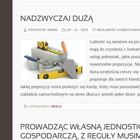
NADZWYCZAJ DUŻĄ
POSTED BY ADMIN
LIP - 31 - 2025
MOŻLIWOŚĆ KOMENTOWAN
Ludność są narażeni na prz
mają do czynienia z korkam
usługi jednostek, jakie posi
nowomodne propozycje. Nie
dużą wziętością cieszy się
proponuje dla swoich klie
takiej propozycji może posłużyć się każdy, który musi pozostawi
zakładzie samochodowym na okres dłuższy aniżeli jeden dzień. 
CATEGORIES:
MEBLE
PROWADZĄC WŁASNĄ JEDNOST
GOSPODARCZĄ, Z REGUŁY MUSI