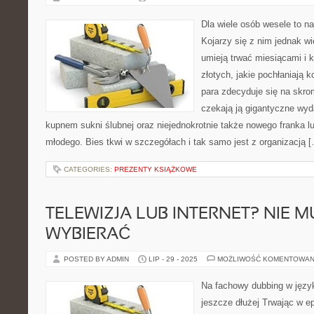
Dla wiele osób wesele to na
Kojarzy się z nim jednak wi
umieją trwać miesiącami i 
złotych, jakie pochłaniają 
para zdecyduje się na skro
czekają ją gigantyczne wyd
kupnem sukni ślubnej oraz niejednokrotnie także nowego franka lu
młodego. Bies tkwi w szczegółach i tak samo jest z organizacją 
CATEGORIES:
PREZENTY KSIĄŻKOWE
TELEWIZJA LUB INTERNET? NIE M
WYBIERAĆ
POSTED BY ADMIN
LIP - 29 - 2025
MOŻLIWOŚĆ KOMENTOWAN
Na fachowy dubbing w języ
jeszcze dłużej Trwając w ep