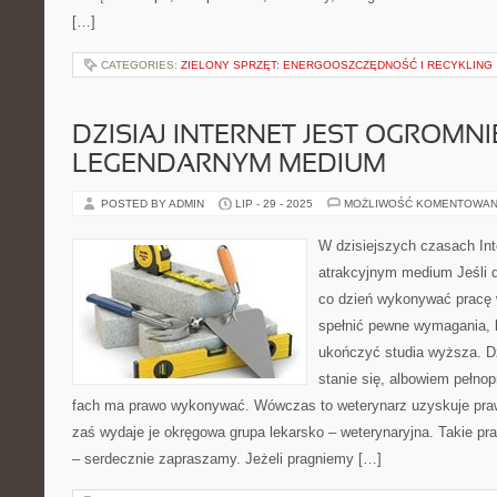
[…]
CATEGORIES:
ZIELONY SPRZĘT: ENERGOOSZCZĘDNOŚĆ I RECYKLING
DZISIAJ INTERNET JEST OGROMNI
LEGENDARNYM MEDIUM
POSTED BY ADMIN
LIP - 29 - 2025
MOŻLIWOŚĆ KOMENTOWAN
W dzisiejszych czasach Int
atrakcyjnym medium Jeśli d
co dzień wykonywać pracę 
spełnić pewne wymagania, 
ukończyć studia wyższa. D
stanie się, albowiem pełnop
fach ma prawo wykonywać. Wówczas to weterynarz uzyskuje pr
zaś wydaje je okręgowa grupa lekarsko – weterynaryjna. Takie p
– serdecznie zapraszamy. Jeżeli pragniemy […]