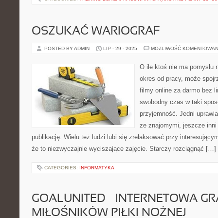
OSZUKAĆ WARIOGRAF
POSTED BY ADMIN
LIP - 29 - 2025
MOŻLIWOŚĆ KOMENTOWAN
O ile ktoś nie ma pomysłu 
okres od pracy, może spojrz
filmy online za darmo bez 
swobodny czas w taki sposó
przyjemność. Jedni uprawiaj
ze znajomymi, jeszcze inni
publikację. Wielu też ludzi lubi się zrelaksować przy interesującym
że to niezwyczajnie wyciszające zajęcie. Starczy rozciągnąć […]
CATEGORIES:
INFORMATYKA
GOALUNITED – INTERNETOWA GR
MIŁOŚNIKÓW PIŁKI NOŻNEJ