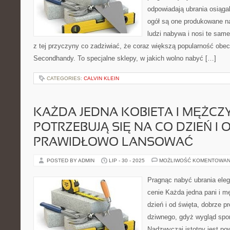
odpowiadają ubrania osiąga
ogół są one produkowane n
ludzi nabywa i nosi te same
z tej przyczyny co zadziwiać, że coraz większą popularność obe
Secondhandy. To specjalne sklepy, w jakich wolno nabyć […]
CATEGORIES:
CALVIN KLEIN
KAŻDA JEDNA KOBIETA I MĘŻCZ
POTRZEBUJĄ SIĘ NA CO DZIEŃ I 
PRAWIDŁOWO LANSOWAĆ
POSTED BY ADMIN
LIP - 30 - 2025
MOŻLIWOŚĆ KOMENTOWAN
Pragnąc nabyć ubrania eleg
cenie Każda jedna pani i m
dzień i od święta, dobrze pr
dziwnego, gdyż wygląd spo
Nadzwyczaj istotny jest pow