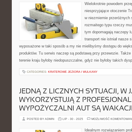
Wielokrotnie powodem prze
niesprzyjające otoczenie T
w niezmiernie przeróżnych 
rozmaitego typu rzeczy mu
tym dopomagają naczepy l
transport nie istniał nasze 
wyposażone w taki sposób a my nie mielibyśmy dostępu do więk
produktów. Tu serwis naczep są podstawą przy przewozie. Także 
terenie kraju byłoby niedopuszczalne, gdyż nie byłoby takich dysp
CATEGORIES:
KRATEROWE JEZIORA I WULKANY
JEDNĄ Z LICZNYCH SYTUACJI, W J
WYKORZYSTUJĄ Z PROFESJONA
WYPOŻYCZALNI AUT SĄ WAKACJ
POSTED BY ADMIN
LIP - 30 - 2025
MOŻLIWOŚĆ KOMENTOWAN
Idealnym rozwiązaniem pro