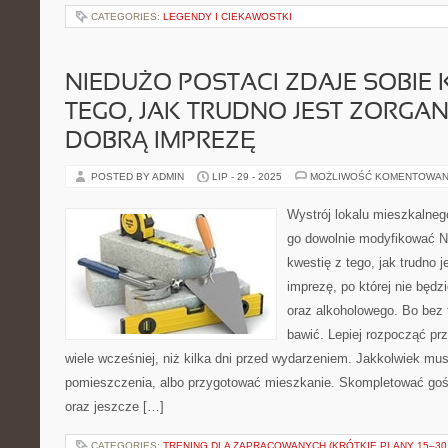
CATEGORIES:
LEGENDY I CIEKAWOSTKI
NIEDUŻO POSTACI ZDAJE SOBIE 
TEGO, JAK TRUDNO JEST ZORGA
DOBRĄ IMPREZĘ
POSTED BY ADMIN
LIP - 29 - 2025
MOŻLIWOŚĆ KOMENTOWAN
Wystrój lokalu mieszkalneg
go dowolnie modyfikować Ni
kwestię z tego, jak trudno 
imprezę, po której nie będz
oraz alkoholowego. Bo bez 
bawić. Lepiej rozpocząć pr
wiele wcześniej, niż kilka dni przed wydarzeniem. Jakkolwiek mu
pomieszczenia, albo przygotować mieszkanie. Skompletować go
oraz jeszcze […]
CATEGORIES:
TRENING DLA ZAPRACOWANYCH (KRÓTKIE PLANY 15–30 