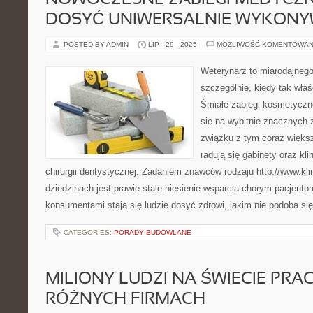
NOWOCZESNE ZABIEGI MEDYCZN
DOSYĆ UNIWERSALNIE WYKON
POSTED BY ADMIN
LIP - 29 - 2025
MOŻLIWOŚĆ KOMENTOWAN
Weterynarz to miarodajnego
szczególnie, kiedy tak wła
Śmiałe zabiegi kosmetyczne
się na wybitnie znacznych 
związku z tym coraz więk
radują się gabinety oraz klin
chirurgii dentystycznej. Zadaniem znawców rodzaju http://www.kli
dziedzinach jest prawie stale niesienie wsparcia chorym pacjentom
konsumentami stają się ludzie dosyć zdrowi, jakim nie podoba si
CATEGORIES:
PORADY BUDOWLANE
MILIONY LUDZI NA ŚWIECIE PRA
RÓŻNYCH FIRMACH