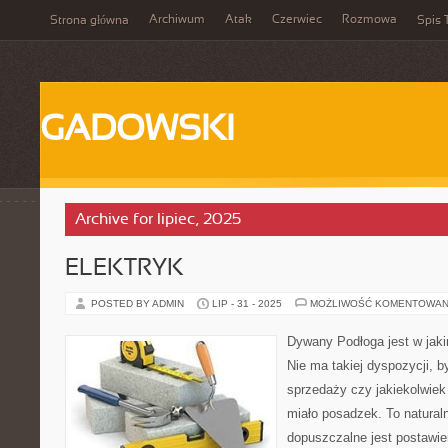
Archiwum
Atak
Czerwiec
Rozmowa
Strona główna
Spis 
GADOWSKI
Archive for lipiec, 2025
ELEKTRYK
POSTED BY ADMIN
LIP - 31 - 2025
MOŻLIWOŚĆ KOMENTOWAN
Dywany Podłoga jest w jak
Nie ma takiej dyspozycji, b
sprzedaży czy jakiekolwiek
miało posadzek. To naturaln
dopuszczalne jest postawien