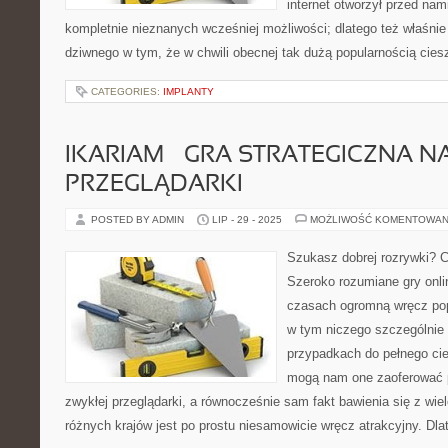
internet otworzył przed nami
kompletnie nieznanych wcześniej możliwości; dlatego też właśnie
dziwnego w tym, że w chwili obecnej tak dużą popularnością cies
CATEGORIES:
IMPLANTY
IKARIAM – GRA STRATEGICZNA N
PRZEGLĄDARKI
POSTED BY ADMIN
LIP - 29 - 2025
MOŻLIWOŚĆ KOMENTOWAN
Szukasz dobrej rozrywki? C
Szeroko rozumiane gry onli
czasach ogromną wręcz popu
w tym niczego szczególnie
przypadkach do pełnego cie
mogą nam one zaoferować p
zwykłej przeglądarki, a równocześnie sam fakt bawienia się z wie
różnych krajów jest po prostu niesamowicie wręcz atrakcyjny. Dla