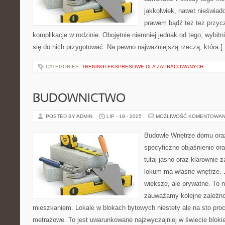
jakkolwiek, nawet nieświado
prawem bądź też też przyc
komplikacje w rodzinie. Obojętnie niemniej jednak od tego, wybitni
się do nich przygotować. Na pewno najważniejszą rzeczą, która [
CATEGORIES:
TRENINGI EKSPRESOWE DLA ZAPRACOWANYCH
BUDOWNICTWO
POSTED BY ADMIN
LIP - 19 - 2025
MOŻLIWOŚĆ KOMENTOWAN
Budowle Wnętrze domu oraz
specyficzne objaśnienie o
tutaj jasno oraz klarownie
lokum ma własne wnętrze. 
większe, ale prywatne. To n
zauważamy kolejne zależn
mieszkaniem. Lokale w blokach bytowych niestety ale na sto pro
metrażowe. To jest uwarunkowane najzwyczajniej w świecie bloki