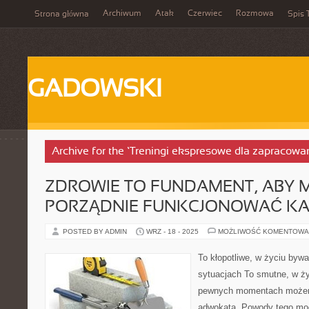
Archiwum
Atak
Czerwiec
Rozmowa
Strona główna
Spis 
GADOWSKI
Archive for the ‘Treningi ekspresowe dla zapracowa
ZDROWIE TO FUNDAMENT, ABY 
PORZĄDNIE FUNKCJONOWAĆ KA
POSTED BY ADMIN
WRZ - 18 - 2025
MOŻLIWOŚĆ KOMENTOWA
To kłopotliwe, w życiu bywa
sytuacjach To smutne, w ży
pewnych momentach może
adwokata. Powody tego mo