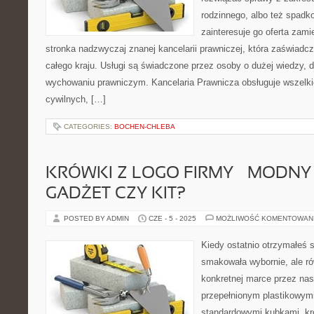
rodzinnego, albo też spad
zainteresuje go oferta zami
stronka nadzwyczaj znanej kancelarii prawniczej, która zaświadcz
całego kraju. Usługi są świadczone przez osoby o dużej wiedzy, 
wychowaniu prawniczym. Kancelaria Prawnicza obsługuje wszelkic
cywilnych, […]
CATEGORIES:
BOCHEN-CHLEBA
KRÓWKI Z LOGO FIRMY – MODNY 
GADŻET CZY KIT?
POSTED BY ADMIN
CZE - 5 - 2025
MOŻLIWOŚĆ KOMENTOWAN
Kiedy ostatnio otrzymałeś s
smakowała wybornie, ale r
konkretnej marce przez na
przepełnionym plastikowymi
standardowymi kubkami, kró