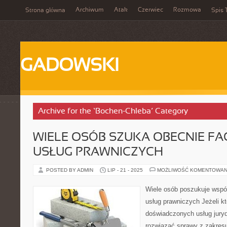
Archiwum
Atak
Czerwiec
Rozmowa
Strona główna
Spis 
GADOWSKI
Archive for the ‘Bochen-Chleba’ Category
WIELE OSÓB SZUKA OBECNIE F
USŁUG PRAWNICZYCH
POSTED BY ADMIN
LIP - 21 - 2025
MOŻLIWOŚĆ KOMENTOWAN
Wiele osób poszukuje wspó
usług prawniczych Jeżeli k
doświadczonych usług jury
rozwiązać sprawy z zakres