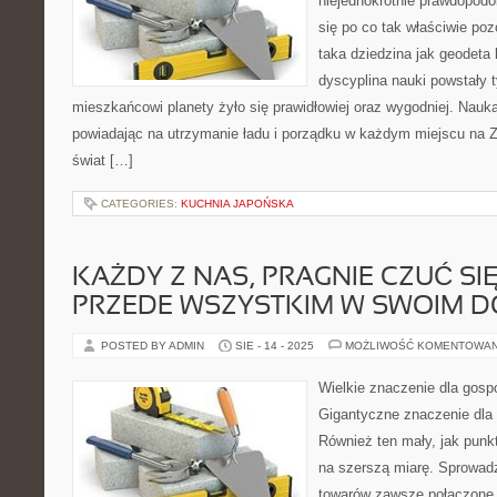
niejednokrotnie prawdopodo
się po co tak właściwie po
taka dziedzina jak geodeta 
dyscyplina nauki powstały 
mieszkańcowi planety żyło się prawidłowiej oraz wygodniej. Nauk
powiadając na utrzymanie ładu i porządku w każdym miejscu na 
świat […]
CATEGORIES:
KUCHNIA JAPOŃSKA
KAŻDY Z NAS, PRAGNIE CZUĆ SIĘ
PRZEDE WSZYSTKIM W SWOIM 
POSTED BY ADMIN
SIE - 14 - 2025
MOŻLIWOŚĆ KOMENTOWA
Wielkie znaczenie dla gosp
Gigantyczne znaczenie dla
Również ten mały, jak punkt
na szerszą miarę. Sprowadz
towarów zawsze połączone j