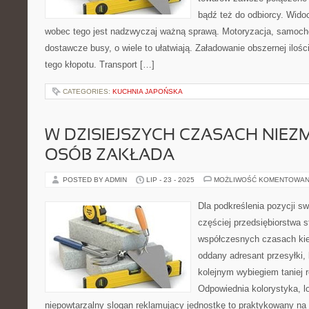
bądź też do odbiorcy. Wido
wobec tego jest nadzwyczaj ważną sprawą. Motoryzacja, samoch
dostawcze busy, o wiele to ułatwiają. Załadowanie obszernej iloś
tego kłopotu. Transport […]
CATEGORIES:
KUCHNIA JAPOŃSKA
W DZISIEJSZYCH CZASACH NIEZM
OSÓB ZAKŁADA
POSTED BY ADMIN
LIP - 23 - 2025
MOŻLIWOŚĆ KOMENTOWAN
Dla podkreślenia pozycji sw
częściej przedsiębiorstwa 
współczesnych czasach kie
oddany adresant przesyłki, 
kolejnym wybiegiem taniej 
Odpowiednia kolorystyka, lo
niepowtarzalny slogan reklamujący jednostkę to praktykowany na