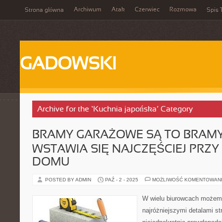
Archiwum
Atak
Czerwiec
Rozmowa
Strona główna
Spis 
GADOWSKI
Archive for the ‘Kuchnia japońska’ Category
BRAMY GARAŻOWE SĄ TO BRAM
WSTAWIA SIĘ NAJCZĘŚCIEJ PRZ
DOMU
POSTED BY ADMIN
PAŹ - 2 - 2025
MOŻLIWOŚĆ KOMENTOWAN
W wielu biurowcach możemy
najróżniejszymi detalami st