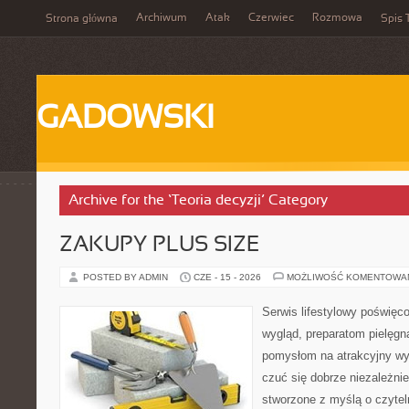
Archiwum
Atak
Czerwiec
Rozmowa
Strona główna
Spis 
GADOWSKI
Archive for the ‘Teoria decyzji’ Category
ZAKUPY PLUS SIZE
POSTED BY ADMIN
CZE - 15 - 2026
MOŻLIWOŚĆ KOMENTOWA
Serwis lifestylowy poświęco
wygląd, preparatom pielęgn
pomysłom na atrakcyjny wyg
czuć się dobrze niezależnie
stworzone z myślą o czytel