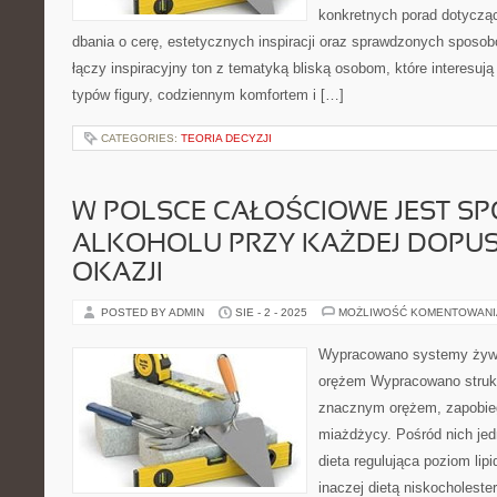
konkretnych porad dotycząc
dbania o cerę, estetycznych inspiracji oraz sprawdzonych sposob
łączy inspiracyjny ton z tematyką bliską osobom, które interesują
typów figury, codziennym komfortem i […]
CATEGORIES:
TEORIA DECYZJI
W POLSCE CAŁOŚCIOWE JEST S
ALKOHOLU PRZY KAŻDEJ DOPU
OKAZJI
POSTED BY ADMIN
SIE - 2 - 2025
MOŻLIWOŚĆ KOMENTOWAN
Wypracowano systemy żywie
orężem Wypracowano struktu
znacznym orężem, zapobie
miażdżycy. Pośród nich je
dieta regulująca poziom lip
inaczej dietą niskocholeste