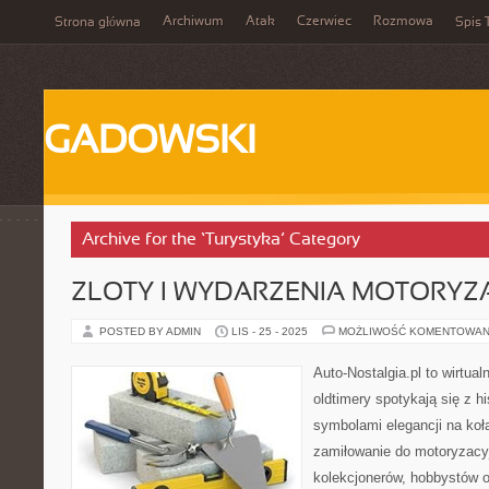
Archiwum
Atak
Czerwiec
Rozmowa
Strona główna
Spis 
GADOWSKI
Archive for the ‘Turystyka’ Category
ZLOTY I WYDARZENIA MOTORYZ
POSTED BY ADMIN
LIS - 25 - 2025
MOŻLIWOŚĆ KOMENTOWAN
Auto-Nostalgia.pl to wirtua
oldtimery spotykają się z hi
symbolami elegancji na koła
zamiłowanie do motoryzacyjn
kolekcjonerów, hobbystów 