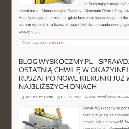
jak fascynujące mogą być 
charakterem. Motoryzacyjne Gadżety i Akcesoria Retro i Zabytko
Auto-Nostalgia.pl to miejsce, gdzie brzmienie klasycznego silnik
oczami wyobraźni, a każda krawędź błotnika opowiada swoją leg
wiedzy o […]
CATEGORIES:
TURYSTYKA
BLOG WYSKOCZMY.PL – SPRAWD
OSTATNIĄ CHWILĘ W OKAZYJNEJ 
RUSZAJ PO NOWE KIERUNKI JUŻ 
NAJBLIŻSZYCH DNIACH
POSTED BY ADMIN
LIS - 10 - 2025
MOŻLIWOŚĆ KOMENTOWAN
Serwis Wyskoczmy to portal
specjalizuje się na sponta
serwis, gdzie ciekawość świ
sprawdzonymi informacjami