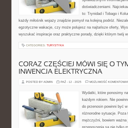
doświadczeniami. Najcieka
to: Trynidad i Tobago i Ko
każdy miłośnik wojaży znajdzie pomysł na kolejną podróż. Niezal
egzotyczne wakacje, czy może polujesz na najtańsze oferty, W
wyszukać inspiracje oraz praktyczne porady, dzięki którym twój 
CATEGORIES:
TURYSTYKA
CORAZ CZĘŚCIEJ MÓWI SIĘ O TY
INWENCJA ELEKTRYCZNA
POSTED BY ADMIN
PAŹ - 12 - 2025
MOŻLIWOŚĆ KOMENTOWA
Wydatki, które ponosimy na
każdym rokiem. Nie powinn
do przenosin powinni być w
różnorodne sytuacje. Poza 
mężczyźni, bowiem ważna je
przenoszenia są nie tylko 