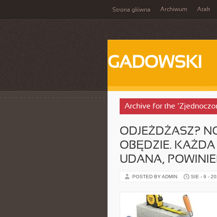
Archiwum
Atak
Strona główna
GADOWSKI
Archive for the ‘Zjednocz
ODJEŻDŻASZ? NO 
OBĘDZIE. KAŻDA
UDANA, POWINI
POSTED BY ADMIN
SIE - 9 - 2