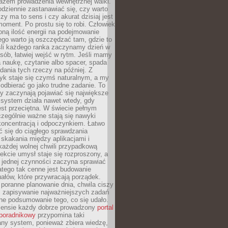
azem prowadzenia wewnętrznej walki.
odziennie zastanawiać się, czy warto
zy ma to sens i czy akurat dzisiaj jest
oment. Po prostu się to robi. Człowiek
ną ilość energii na podejmowanie
tego warto ją oszczędzać tam, gdzie to
śli każdego ranka zaczynamy dzień w
ób, łatwiej wejść w rytm. Jeśli mamy
a naukę, czytanie albo spacer, spada
dania tych rzeczy na później. Z
k staje się czymś naturalnym, a my
odbierać go jako trudne zadanie. To
y zaczynają pojawiać się największe
 system działa nawet wtedy, gdy
st przeciętna. W świecie pełnym
zególnie ważne stają się nawyki
koncentracją i odpoczynkiem. Łatwo
 się do ciągłego sprawdzania
skakania między aplikacjami i
każdej wolnej chwili przypadkową
fekcie umysł staje się rozproszony, a
 jednej czynności zaczyna sprawiać
atego tak cenne jest budowanie
uałów, które przywracają porządek.
poranne planowanie dnia, chwila ciszy
, zapisywanie najważniejszych zadań
ne podsumowanie tego, co się udało.
ensie każdy dobrze prowadzony
portal
poradnikowy
przypomina taki
ny system, ponieważ zbiera wiedzę,