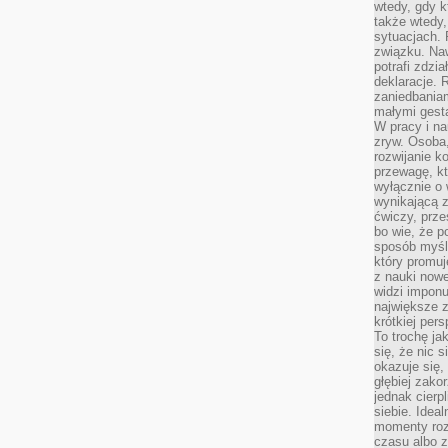
wtedy, gdy k
także wtedy
sytuacjach. 
związku. Na
potrafi zdzi
deklaracje.
zaniedbaniam
małymi gesta
W pracy i n
zryw. Osoba,
rozwijanie k
przewagę, kt
wyłącznie o 
wynikającą z
ćwiczy, prze
bo wie, że p
sposób myśle
który promuj
z nauki nowe
widzi impon
największe 
krótkiej per
To trochę ja
się, że nic s
okazuje się, 
głębiej zak
jednak cierp
siebie. Ideal
momenty roz
czasu albo z