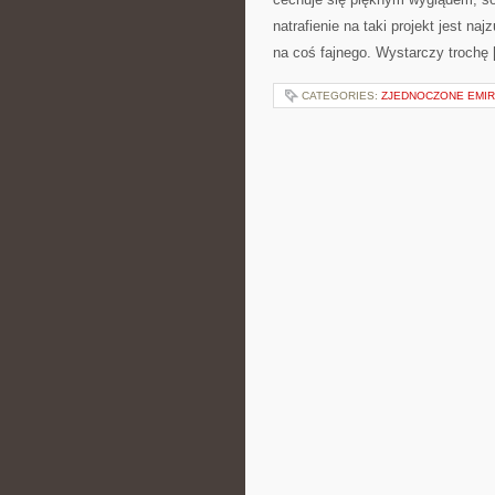
natrafienie na taki projekt jest n
na coś fajnego. Wystarczy trochę
CATEGORIES:
ZJEDNOCZONE EMIR