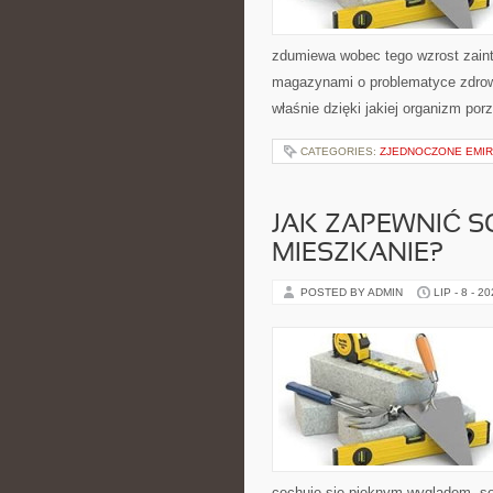
zdumiewa wobec tego wzrost zaint
magazynami o problematyce zdrowe
właśnie dzięki jakiej organizm por
CATEGORIES:
ZJEDNOCZONE EMIR
JAK ZAPEWNIĆ S
MIESZKANIE?
POSTED BY ADMIN
LIP - 8 - 2
cechuje się pięknym wyglądem, so