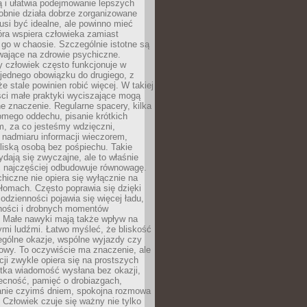
ą i ułatwia podejmowanie lepszych
obnie działa dobrze zorganizowane
usi być idealne, ale powinno mieć
tóra wspiera człowieka zamiast
go w chaosie. Szczególnie istotne są
wające na zdrowie psychiczne.
 człowiek często funkcjonuje w
 jednego obowiązku do drugiego, z
e stale powinien robić więcej. W takiej
ści małe praktyki wyciszające mogą
 znaczenie. Regularne spacery, kilka
omego oddechu, pisanie krótkich
m, za co jesteśmy wdzięczni,
 nadmiaru informacji wieczorem,
liską osobą bez pośpiechu. Takie
dają się zwyczajne, ale to właśnie
 najczęściej odbudowuje równowagę.
hiczne nie opiera się wyłącznie na
ełomach. Często poprawia się dzięki
odzienności pojawia się więcej ładu,
ności i drobnych momentów
 Małe nawyki mają także wpływ na
nymi ludźmi. Łatwo myśleć, że bliskość
ególne okazje, wspólne wyjazdy czy
owy. To oczywiście ma znaczenie, ale
acji zwykle opiera się na prostszych
ótka wiadomość wysłana bez okazji,
ecność, pamięć o drobiazgach,
anie czyimś dniem, spokojna rozmowa
. Człowiek czuje się ważny nie tylko