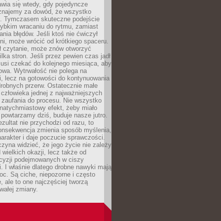
wia się wtedy, gdy pojedyncze
uznajemy za dowód, że wszystko
ns. Tymczasem skuteczne podejście
zybkim wracaniu do rytmu, zamiast
nia błędów. Jeśli ktoś nie ćwiczył
dni, może wrócić od krótkiego spaceru.
ił czytanie, może znów otworzyć
ilka stron. Jeśli przez pewien czas jadł
musi czekać do kolejnego miesiąca, aby
owa. Wytrwałość nie polega na
, lecz na gotowości do kontynuowania
drobnych przerw. Ostatecznie małe
człowieka jednej z najważniejszych
i zaufania do procesu. Nie wszystko
natychmiastowy efekt, żeby miało
 powtarzamy dziś, buduje nasze jutro.
ezultat nie przychodzi od razu, to
onsekwencja zmienia sposób myślenia,
rakter i daje poczucie sprawczości.
zyna widzieć, że jego życie nie zależy
 wielkich okazji, lecz także od
cyzji podejmowanych w ciszy
. I właśnie dlatego drobne nawyki mają
oc. Są ciche, niepozorne i często
, ale to one najczęściej tworzą
wałej zmiany.