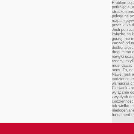
Problem poja
potknięcie 
straciło se
polega na s
rozpamiętywa
przez kilka 
Jeśli porzuc
książkę na k
gorzej, nie 
zacząć od n
doskonałości
drogi mimo 
nawyki uczą 
rzeczy, czyl
musi dawać 
sens. To, co
Nawet jeśli r
codzienna k
wzmacnia cha
Człowiek zac
wyłącznie od
zwykłych de
codzienności
tak wielką m
niedoceniane
fundament tr