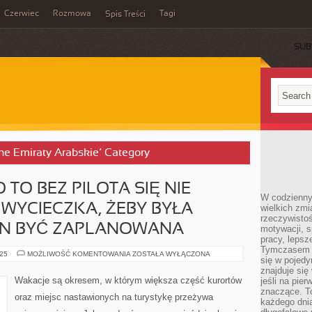
Czerwiec
Rozmowa
Tagi
Spis Treści
SUB
one Emiraty Arabskie’ Category
TO BEZ PILOTA SIĘ NIE
W codzienny
 WYCIECZKA, ŻEBY BYŁA
wielkich zmi
rzeczywisto
EN BYĆ ZAPLANOWANA
motywacji, 
pracy, lepsz
Tymczasem n
ODJEŻDŻASZ?
025
MOŻLIWOŚĆ KOMENTOWANIA
ZOSTAŁA WYŁĄCZONA
się w pojedy
NO
TO
znajduje się
BEZ
Wakacje są okresem, w którym większa część kurortów
jeśli na pie
PILOTA
znaczące. T
SIĘ
oraz miejsc nastawionych na turystykę przeżywa
NIE
każdego dnia
OBĘDZIE.