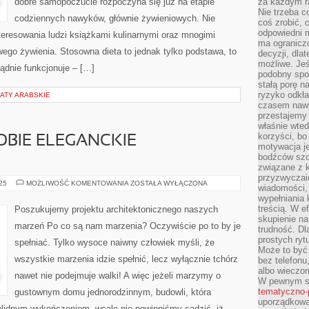
dobre samopoczucie rozpoczyna się już na etapie
za każdym r
Nie trzeba c
codziennych nawyków, głównie żywieniowych. Nie
coś zrobić, c
odpowiedni m
eresowania ludzi książkami kulinarnymi oraz mnogimi
ma ograniczo
go żywienia. Stosowna dieta to jednak tylko podstawa, to
decyzji, dla
możliwe. Je
ządnie funkcjonuje – […]
podobny spos
stałą porę n
ryzyko odkła
ATY ARABSKIE
czasem nawy
przestajemy 
właśnie wted
korzyści, bo
OBIE ELEGANCKIE
motywacja je
bodźców szc
związane z 
przyzwyczaić
JAK
025
MOŻLIWOŚĆ KOMENTOWANIA
ZOSTAŁA WYŁĄCZONA
wiadomości, 
ZAPEWNIĆ
wypełniania 
SOBIE
ELEGANCKIE
treścią. W e
Poszukujemy projektu architektonicznego naszych
MIESZKANIE?
skupienie na
marzeń Po co są nam marzenia? Oczywiście po to by je
trudność. Dl
prostych ryt
spełniać. Tylko wysoce naiwny człowiek myśli, że
Może to być 
wszystkie marzenia idzie spełnić, lecz wyłącznie tchórz
bez telefonu
albo wieczor
nawet nie podejmuje walki! A więc jeżeli marzymy o
W pewnym s
tematyczno-
gustownym domu jednorodzinnym, budowli, która
uporządkowa
lidnym wykończeniem, wcale nie powinniśmy sądzić, iż