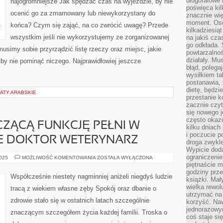
długofalowe 
najogromniejsze Jak spędzać czas na wyjeździe, by nie
KAŻDA
poświęca kil
WYCIECZKA,
ocenić go za zmarnowany lub niewykorzystany do
ŻEBY
znacznie wię
BYŁA
moment. Oso
UDANA,
końca? Czym się zająć, na co zwrócić uwagę? Przede
POWINIEN
kilkadziesiąt
BYĆ
wszystkim jeśli nie wykorzystujemy ze zorganizowanej
na jakiś czas
ZAPLANOWANA
go odkłada. 
usimy sobie przyrządzić listę rzeczy oraz miejsc, jakie
powtarzalnoś
działały. Mu
by nie pominąć niczego. Najprawidłowiej jeszcze
błąd, polega
wysiłkiem ta
postanawia, 
dietę, będzi
ATY ARABSKIE
przestanie k
zacznie czyt
się nowego j
często okazuj
ZĄCĄ FUNKCJĘ PEŁNI W
kilku dniach
i poczucie 
E DOKTOR WETERYNARZ
droga zwykle
Wypicie doda
ograniczenie
NIEZWYKLE
2025
MOŻLIWOŚĆ KOMENTOWANIA
ZOSTAŁA WYŁĄCZONA
ZNACZĄCĄ
piętnaście m
FUNKCJĘ
godziny prze
PEŁNI
Współcześnie niestety nagminniej aniżeli niegdyś ludzie
książki. Mał
W
SPOŁECZEŃSTWIE
wielka rewol
tracą z wiekiem własne zęby Spokój oraz dbanie o
DOKTOR
utrzymać na 
WETERYNARZ
zdrowie stało się w ostatnich latach szczególnie
korzyść. Na
jednorazowy
znaczącym szczegółem życia każdej familii. Troska o
coś staje s