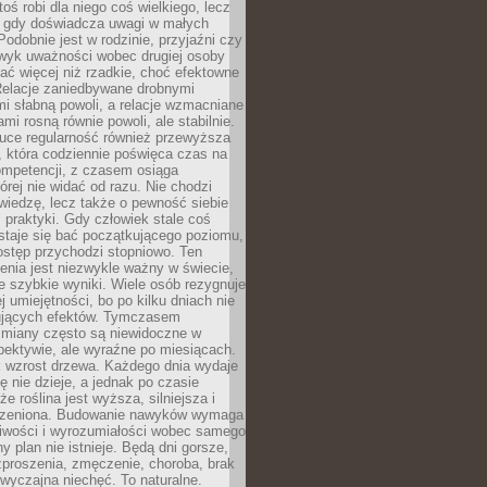
toś robi dla niego coś wielkiego, lecz
, gdy doświadcza uwagi w małych
Podobnie jest w rodzinie, przyjaźni czy
wyk uważności wobec drugiej osoby
ałać więcej niż rzadkie, choć efektowne
 Relacje zaniedbywane drobnymi
i słabną powoli, a relacje wzmacniane
mi rosną równie powoli, ale stabilnie.
auce regularność również przewyższa
 która codziennie poświęca czas na
ompetencji, z czasem osiąga
órej nie widać od razu. Nie chodzi
wiedzę, lecz także o pewność siebie
 praktyki. Gdy człowiek stale coś
staje się bać początkującego poziomu,
ostęp przychodzi stopniowo. Ten
nia jest niezwykle ważny w świecie,
e szybkie wyniki. Wiele osób rezygnuje
j umiejętności, bo po kilku dniach nie
ujących efektów. Tymczasem
zmiany często są niewidoczne w
spektywie, ale wyraźne po miesiącach.
k wzrost drzewa. Każdego dnia wydaje
ię nie dzieje, a jednak po czasie
że roślina jest wyższa, silniejsza i
orzeniona. Budowanie nawyków wymaga
liwości i wyrozumiałości wobec samego
ny plan nie istnieje. Będą dni gorsze,
proszenia, zmęczenie, choroba, brak
wyczajna niechęć. To naturalne.