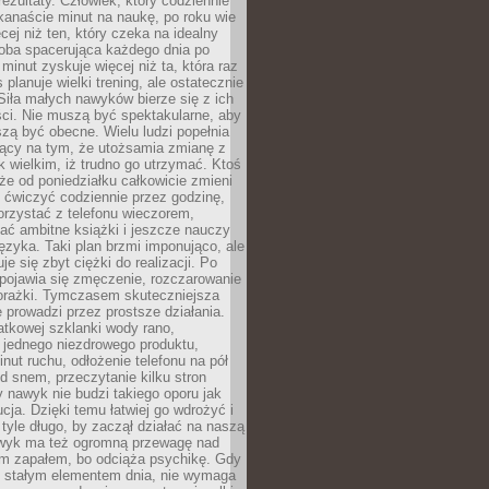
rezultaty. Człowiek, który codziennie
kanaście minut na naukę, po roku wie
cej niż ten, który czeka na idealny
ba spacerująca każdego dnia po
 minut zyskuje więcej niż ta, która raz
 planuje wielki trening, ale ostatecznie
Siła małych nawyków bierze się z ich
ci. Nie muszą być spektakularne, aby
szą być obecne. Wielu ludzi popełnia
jący na tym, że utożsamia zmianę z
k wielkim, iż trudno go utrzymać. Ktoś
że od poniedziałku całkowicie zmieni
e ćwiczyć codziennie przez godzinę,
orzystać z telefonu wieczorem,
ać ambitne książki i jeszcze nauczy
ęzyka. Taki plan brzmi imponująco, ale
e się zbyt ciężki do realizacji. Po
 pojawia się zmęczenie, rozczarowanie
porażki. Tymczasem skuteczniejsza
 prowadzi przez prostsze działania.
tkowej szklanki wody rano,
 jednego niezdrowego produktu,
inut ruchu, odłożenie telefonu na pół
d snem, przeczytanie kilku stron
y nawyk nie budzi takiego oporu jak
ucja. Dzięki temu łatwiej go wdrożyć i
tyle długo, by zaczął działać na naszą
wyk ma też ogromną przewagę nad
m zapałem, bo odciąża psychikę. Gdy
ię stałym elementem dnia, nie wymaga