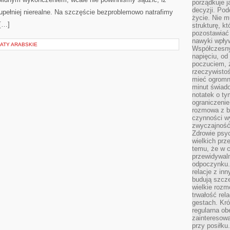
porządkuje j
decyzji. Pod
ajzupełniej nierealne. Na szczęście bezproblemowo natrafimy
życie. Nie m
 […]
strukturę, k
pozostawiać 
nawyki wpły
ATY ARABSKIE
Współczesny
napięciu, od
poczuciem, ż
rzeczywisto
mieć ogromne
minut świad
notatek o ty
ograniczenie
rozmowa z b
czynności wy
zwyczajność
Zdrowie psyc
wielkich prz
temu, że w c
przewidywal
odpoczynku.
relacje z in
budują szcz
wielkie rozm
trwałość rel
gestach. Kr
regularna ob
zainteresow
przy posiłku