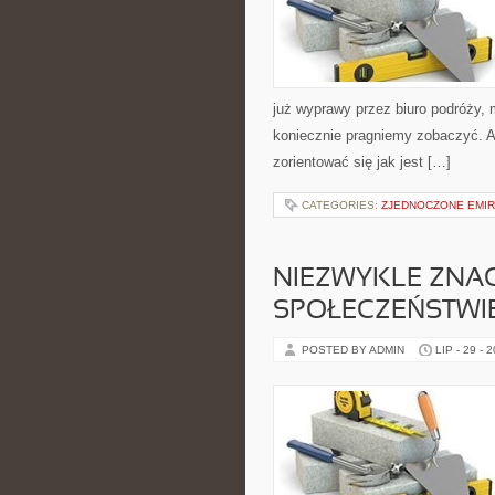
już wyprawy przez biuro podróży, m
koniecznie pragniemy zobaczyć. A
zorientować się jak jest […]
CATEGORIES:
ZJEDNOCZONE EMIR
NIEZWYKLE ZNAC
SPOŁECZEŃSTWI
POSTED BY ADMIN
LIP - 29 - 