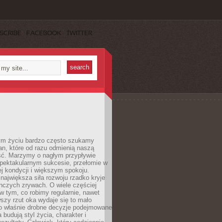
SCRIBE
FACEBOOK
TWITTER
m życiu bardzo często szukamy
an, które od razu odmienią naszą
ść. Marzymy o nagłym przypływie
spektakularnym sukcesie, przełomie w
ej kondycji i większym spokoju.
ajwiększa siła rozwoju rzadko kryje
nczych zrywach. O wiele częściej
 w tym, co robimy regularnie, nawet
rwszy rzut oka wydaje się to mało
o właśnie drobne decyzje podejmowane
 budują styl życia, charakter i