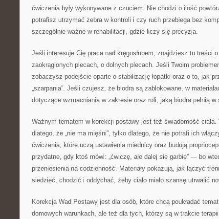
ćwiczenia były wykonywane z czuciem. Nie chodzi o ilość powtórze
potrafisz utrzymać żebra w kontroli i czy ruch przebiega bez komp
szczególnie ważne w rehabilitacji, gdzie liczy się precyzja.
Jeśli interesuje Cię praca nad kręgosłupem, znajdziesz tu treści 
zaokrąglonych plecach, o dolnych plecach. Jeśli Twoim problemem 
zobaczysz podejście oparte o stabilizację łopatki oraz o to, jak
„szarpania”. Jeśli czujesz, że biodra są zablokowane, w materiał
dotyczące wzmacniania w zakresie oraz roli, jaką biodra pełnią w 
Ważnym tematem w korekcji postawy jest też świadomość ciała. 
dlatego, że „nie ma mięśni”, tylko dlatego, że nie potrafi ich włąc
ćwiczenia, które uczą ustawienia miednicy oraz budują propriocep
przydatne, gdy ktoś mówi: „ćwiczę, ale dalej się garbię” — bo wte
przeniesienia na codzienność. Materiały pokazują, jak łączyć tren
siedzieć, chodzić i oddychać, żeby ciało miało szansę utrwalić n
Korekcja Wad Postawy jest dla osób, które chcą poukładać temat reh
domowych warunkach, ale też dla tych, którzy są w trakcie terapi