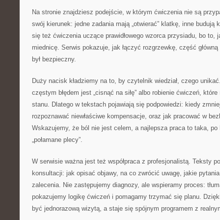
Na stronie znajdziesz podejście, w którym ćwiczenia nie są prz
swój kierunek: jedne zadania mają „otwierać” klatkę, inne budują 
się też ćwiczenia uczące prawidłowego wzorca przysiadu, bo to, j
miednicę. Serwis pokazuje, jak łączyć rozgrzewkę, część główną 
był bezpieczny.
Duży nacisk kładziemy na to, by czytelnik wiedział, czego unikać
częstym błędem jest „cisnąć na siłę” albo robienie ćwiczeń, które
stanu. Dlatego w tekstach pojawiają się podpowiedzi: kiedy zmnie
rozpoznawać niewłaściwe kompensacje, oraz jak pracować w bez
Wskazujemy, że ból nie jest celem, a najlepsza praca to taka, po 
„połamane plecy”.
W serwisie ważna jest też współpraca z profesjonalistą. Teksty 
konsultacji: jak opisać objawy, na co zwrócić uwagę, jakie pytani
zalecenia. Nie zastępujemy diagnozy, ale wspieramy proces: tłu
pokazujemy logikę ćwiczeń i pomagamy trzymać się planu. Dzięki 
być jednorazową wizytą, a staje się spójnym programem z realnym