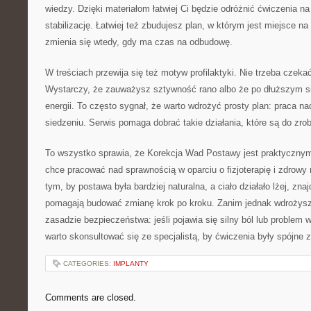
wiedzy. Dzięki materiałom łatwiej Ci będzie odróżnić ćwiczenia na
stabilizację. Łatwiej też zbudujesz plan, w którym jest miejsce na 
zmienia się wtedy, gdy ma czas na odbudowę.
W treściach przewija się też motyw profilaktyki. Nie trzeba czekać,
Wystarczy, że zauważysz sztywność rano albo że po dłuższym s
energii. To często sygnał, że warto wdrożyć prosty plan: praca n
siedzeniu. Serwis pomaga dobrać takie działania, które są do zrob
To wszystko sprawia, że Korekcja Wad Postawy jest praktycznym
chce pracować nad sprawnością w oparciu o fizjoterapię i zdrowy 
tym, by postawa była bardziej naturalna, a ciało działało lżej, zna
pomagają budować zmianę krok po kroku. Zanim jednak wdrożysz 
zasadzie bezpieczeństwa: jeśli pojawia się silny ból lub proble
warto skonsultować się ze specjalistą, by ćwiczenia były spójne 
CATEGORIES:
IMPLANTY
Comments are closed.