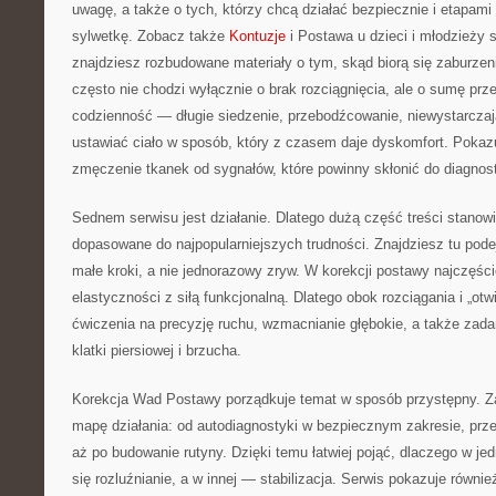
uwagę, a także o tych, którzy chcą działać bezpiecznie i etapa
sylwetkę. Zobacz także
Kontuzje
i Postawa u dzieci i młodzieży s
znajdziesz rozbudowane materiały o tym, skąd biorą się zaburzeni
często nie chodzi wyłącznie o brak rozciągnięcia, ale o sumę pr
codzienność — długie siedzenie, przebodźcowanie, niewystarczaj
ustawiać ciało w sposób, który z czasem daje dyskomfort. Pokaz
zmęczenie tkanek od sygnałów, które powinny skłonić do diagnost
Sednem serwisu jest działanie. Dlatego dużą część treści stano
dopasowane do najpopularniejszych trudności. Znajdziesz tu podej
małe kroki, a nie jednorazowy zryw. W korekcji postawy najczęści
elastyczności z siłą funkcjonalną. Dlatego obok rozciągania i „otwi
ćwiczenia na precyzję ruchu, wzmacnianie głębokie, a także zada
klatki piersiowej i brzucha.
Korekcja Wad Postawy porządkuje temat w sposób przystępny. Z
mapę działania: od autodiagnostyki w bezpiecznym zakresie, pr
aż po budowanie rutyny. Dzięki temu łatwiej pojąć, dlaczego w jedn
się rozluźnianie, a w innej — stabilizacja. Serwis pokazuje równie