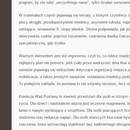
program, by nie robić „wszystkiego naraz”, tylko działać sensowni
W materiałach często pojawiają się tematy, z którymi czytelnicy z
plecy okrągłe, przodopochylenie miednicy, asymetrie tułowia, napię
odstające, ustawienie X, stopy płaskie. Strona podpowiada, jak p
obiecywania cudów: poprzez rozumienie, codzienną dawkę ćwicze
specjalistyczną, gdy trzeba.
Ważnym elementem jest też ergonomia, czyli to, co robisz międz
najlepszy plan nie pomoże, jeśli ciało przez większość dnia tkwi 
serwisie pojawiają się wskazówki dotyczące organizacji miejsca p
mobilizacja, a także prostych nawyków: ustawiania miednicy pod
To podejście zakłada, że postawa to nie sztywny wzorzec, lecz um
Korekcja Wad Postawy to również przestrzeń dla osób w różnym 
życia. Dla dzieci i nastolatków ważna jest wczesne reagowanie, b
łatwo o nawyki wynikające z smartfona. Dla osób pracujących lic
siedzenia oraz redukcja napięć. Dla osób starszych kluczowe byw
ćwiczenia, które wzmacniają stabilność bez nadmiernego obciąże