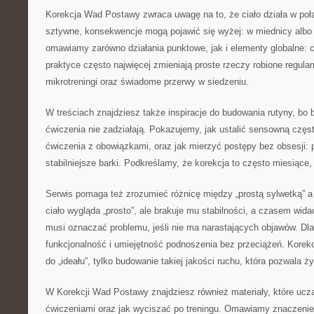
Korekcja Wad Postawy zwraca uwagę na to, że ciało działa w poł
sztywne, konsekwencje mogą pojawić się wyżej: w miednicy albo
omawiamy zarówno działania punktowe, jak i elementy globalne: 
praktyce często najwięcej zmieniają proste rzeczy robione regula
mikrotreningi oraz świadome przerwy w siedzeniu.
W treściach znajdziesz także inspiracje do budowania rutyny, bo 
ćwiczenia nie zadziałają. Pokazujemy, jak ustalić sensowną częst
ćwiczenia z obowiązkami, oraz jak mierzyć postępy bez obsesji: 
stabilniejsze barki. Podkreślamy, że korekcja to często miesiące, 
Serwis pomaga też zrozumieć różnicę między „prostą sylwetką” 
ciało wygląda „prosto”, ale brakuje mu stabilności, a czasem wida
musi oznaczać problemu, jeśli nie ma narastających objawów. Dlat
funkcjonalność i umiejętność podnoszenia bez przeciążeń. Korekc
do „ideału”, tylko budowanie takiej jakości ruchu, która pozwala ży
W Korekcji Wad Postawy znajdziesz również materiały, które uczą,
ćwiczeniami oraz jak wyciszać po treningu. Omawiamy znaczenie