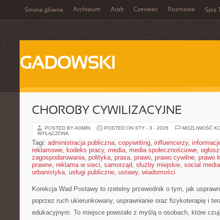
Archiwum
Atak
Czerwiec
Rozmowa
Strona główna
Spis 
GADOWSKI
CHOROBY CYWILIZACYJNE
POSTED BY ADMIN
POSTED ON STY - 3 - 2026
MOŻLIWOŚĆ K
WYŁĄCZONA
Tagi:
administracja publiczna
,
copywriting
,
influencerzy
,
informacj
reklamowe
,
kodeks pracy
,
media
,
media społecznościowe
,
ogłosz
zagospodarowania
,
polityka
,
prasa
,
prawo
,
prawo cywilne
,
prawo 
prawne
,
reklama w sieci
,
samorząd
,
służby miejskie
,
social media
urbanistyka
,
usługi publiczne
,
ustawy
,
wiadomości
Korekcja Wad Postawy to rzetelny przewodnik o tym, jak usprawn
poprzez ruch ukierunkowany, usprawnianie oraz fizykoterapię i te
edukacyjnym. To miejsce powstało z myślą o osobach, które czują