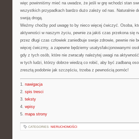
więc powinniśmy mieć na uwadze, że jeśli w grę wchodzi stan swo
wszystkich przypadkach bardzo dużo zależy od nas. Naturalnie d
swoją drogą.
Weźmy choćby pod uwagę to by nieco więcej ćwiczyć. Osoba, któ
aktywności w naszym życiu, pewnie za jakiś czas przekona się na
przez długi czas człowiek zaniedbuje swoje zdrowie, pewnie nie 
więcej ćwiczmy, a zapewne będziemy usatysfakcjonowanymi osoba
gdy z tych osób, które nie zwracały należytej uwagi na aktywność
w tych ludzi, którzy dobrze wiedzą co robić, aby być zadbaną o
zresztą podobnie jak szczęściu, trzeba z pewnością pomóc!
1.
nawigacja
2.
spis tresci
3.
teksty
4.
wpisy
5.
mapa strony
CATEGORIES:
NIERUCHOMOŚCI