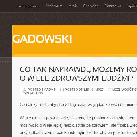
Archiwum
Atak
Czerwiec
Rozmowa
Strona główna
Spis 
GADOWSKI
CO TAK NAPRAWDĘ MOŻEMY ROB
O WIELE ZDROWSZYMI LUDŹMI?
POSTED BY ADMIN
POSTED ON LIS - 6 - 2025
MOŻLIWOŚĆ K
WYŁĄCZONA
Co należy robić, aby przez długi czas wyglądać ze wszech miar a
Wcale nie jest powiedziane, niestety, że po zapoznaniu się z tym
możliwość o wiele lepiej radzić sobie ze zdrowiem, ale trzeba wi
przypadkach czymś bardzo istotnym jest to, aby po prostu nie s