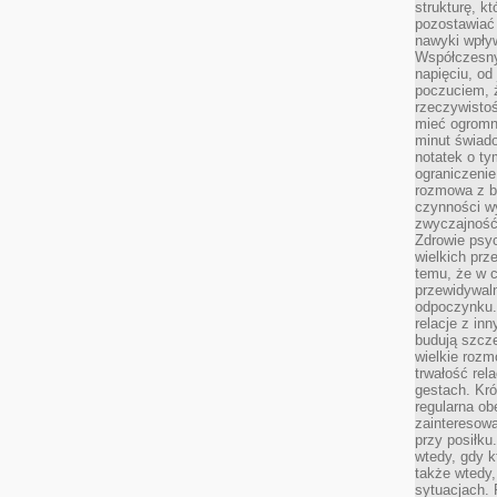
strukturę, k
pozostawiać 
nawyki wpły
Współczesny
napięciu, od
poczuciem, ż
rzeczywisto
mieć ogromne
minut świad
notatek o ty
ograniczenie
rozmowa z b
czynności wy
zwyczajność
Zdrowie psyc
wielkich prz
temu, że w c
przewidywal
odpoczynku.
relacje z in
budują szcz
wielkie rozm
trwałość rel
gestach. Kr
regularna ob
zainteresow
przy posiłku
wtedy, gdy k
także wtedy
sytuacjach. 