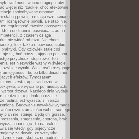
wyk uważności wobec drugiej osoby
ałać więcej niż rzadkie, choć efektowne
 Relacje zaniedbywane drobnymi
i słabną powoli, a relacje wzmacniane
mi rosną równie powoli, ale stabilnie.
auce regularność również przewyższa
 która codziennie poświęca czas na
ompetencji, z czasem osiąga
órej nie widać od razu. Nie chodzi
wiedzę, lecz także o pewność siebie
 praktyki. Gdy człowiek stale coś
staje się bać początkującego poziomu,
ostęp przychodzi stopniowo. Ten
nia jest niezwykle ważny w świecie,
e szybkie wyniki. Wiele osób rezygnuje
j umiejętności, bo po kilku dniach nie
ujących efektów. Tymczasem
zmiany często są niewidoczne w
spektywie, ale wyraźne po miesiącach.
k wzrost drzewa. Każdego dnia wydaje
ię nie dzieje, a jednak po czasie
że roślina jest wyższa, silniejsza i
orzeniona. Budowanie nawyków wymaga
liwości i wyrozumiałości wobec samego
ny plan nie istnieje. Będą dni gorsze,
proszenia, zmęczenie, choroba, brak
wyczajna niechęć. To naturalne.
wia się wtedy, gdy pojedyncze
uznajemy za dowód, że wszystko
ns. Tymczasem skuteczne podejście