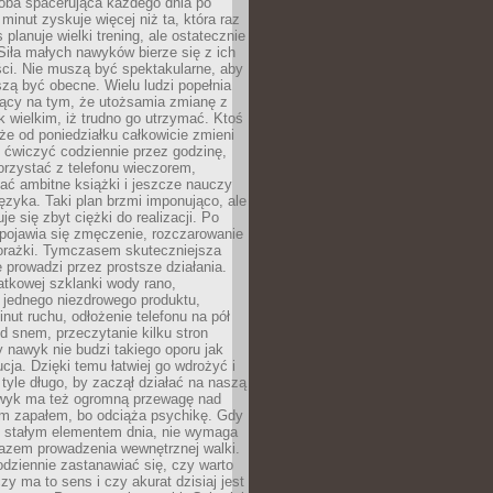
ba spacerująca każdego dnia po
 minut zyskuje więcej niż ta, która raz
 planuje wielki trening, ale ostatecznie
Siła małych nawyków bierze się z ich
ci. Nie muszą być spektakularne, aby
szą być obecne. Wielu ludzi popełnia
jący na tym, że utożsamia zmianę z
k wielkim, iż trudno go utrzymać. Ktoś
że od poniedziałku całkowicie zmieni
e ćwiczyć codziennie przez godzinę,
orzystać z telefonu wieczorem,
ać ambitne książki i jeszcze nauczy
ęzyka. Taki plan brzmi imponująco, ale
e się zbyt ciężki do realizacji. Po
 pojawia się zmęczenie, rozczarowanie
porażki. Tymczasem skuteczniejsza
 prowadzi przez prostsze działania.
tkowej szklanki wody rano,
 jednego niezdrowego produktu,
inut ruchu, odłożenie telefonu na pół
d snem, przeczytanie kilku stron
y nawyk nie budzi takiego oporu jak
ucja. Dzięki temu łatwiej go wdrożyć i
tyle długo, by zaczął działać na naszą
wyk ma też ogromną przewagę nad
m zapałem, bo odciąża psychikę. Gdy
ię stałym elementem dnia, nie wymaga
azem prowadzenia wewnętrznej walki.
odziennie zastanawiać się, czy warto
zy ma to sens i czy akurat dzisiaj jest