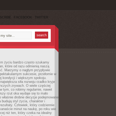
SCRIBE
FACEBOOK
TWITTER
m życiu bardzo często szukamy
an, które od razu odmienią naszą
ść. Marzymy o nagłym przypływie
spektakularnym sukcesie, przełomie w
ej kondycji i większym spokoju.
ajwiększa siła rozwoju rzadko kryje
nczych zrywach. O wiele częściej
 w tym, co robimy regularnie, nawet
rwszy rzut oka wydaje się to mało
o właśnie drobne decyzje podejmowane
 budują styl życia, charakter i
rezultaty. Człowiek, który codziennie
kanaście minut na naukę, po roku wie
cej niż ten, który czeka na idealny