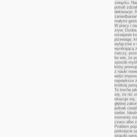
związku. Na
potrafi zdzi
deklaracje.
zaniedbaniam
małymi gesta
W pracy i n
zryw. Osoba,
rozwijanie k
przewagę, kt
wyłącznie o 
wynikającą z
ćwiczy, prze
bo wie, że p
sposób myśle
który promuj
z nauki nowe
widzi impon
największe 
krótkiej per
To trochę ja
się, że nic s
okazuje się, 
głębiej zak
jednak cierp
siebie. Ideal
momenty roz
czasu albo z
Problem poja
potknięcie 
straciło se