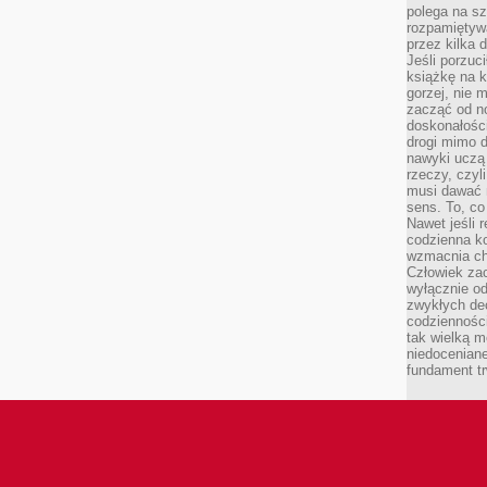
polega na s
rozpamiętywa
przez kilka 
Jeśli porzuc
książkę na k
gorzej, nie 
zacząć od n
doskonałości
drogi mimo 
nawyki uczą 
rzeczy, czyl
musi dawać 
sens. To, co
Nawet jeśli r
codzienna k
wzmacnia cha
Człowiek zac
wyłącznie od
zwykłych de
codzienności
tak wielką m
niedoceniane
fundament tr