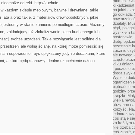
moment. Oso
ieomalże od ręki. http://kuchnie-
kilkadziesiąt
na jakiś czas
w każdym sklepie meblowym, barwne i drewniane, takie
go odkłada. 
 lata a oraz takie, z materiałów drewnopodobnych, jakie
powtarzalnoś
działały. Mu
e jesteśmy w stanie zamienić po niedługim czasie. Możemy
błąd, polega
nę, zakładający już zlokalizowanie pieca kuchennego lub
wysiłkiem ta
postanawia, 
żacji tychże urządzeń. Takie rozwiązanie jest solidne dla
dietę, będzi
przestanie k
przestrzeni ale wolną ścianę, na której może pomieścić się
zacznie czyt
 nam odpowiednio i być upiększony jedynie dodatkami, które
się nowego j
często okazuj
i, a które będą stanowiły idealne uzupełnienie całego
kilku dniach
i poczucie 
droga zwykle
Wypicie doda
ograniczenie
piętnaście m
godziny prze
książki. Mał
wielka rewol
utrzymać na 
korzyść. Na
jednorazowy
coś staje s
za każdym r
Nie trzeba c
coś zrobić, c