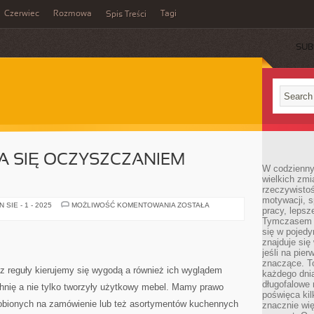
Czerwiec
Rozmowa
Tagi
Spis Treści
SUB
A SIĘ OCZYSZCZANIEM
W codzienny
wielkich zmi
rzeczywisto
motywacji, 
FIRMA
SIE - 1 - 2025
MOŻLIWOŚĆ KOMENTOWANIA
ZOSTAŁA
pracy, lepsz
ZAJMUJĄCA
SIĘ
Tymczasem n
OCZYSZCZANIEM
się w pojedy
ŚCIEKÓW
znajduje się
jeśli na pie
znaczące. T
z reguły kierujemy się wygodą a również ich wyglądem
każdego dnia
długofalowe 
hnię a nie tylko tworzyły użytkowy mebel. Mamy prawo
poświęca kil
robionych na zamówienie lub też asortymentów kuchennych
znacznie wię