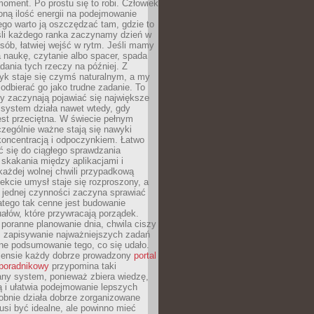
oment. Po prostu się to robi. Człowiek
ną ilość energii na podejmowanie
tego warto ją oszczędzać tam, gdzie to
śli każdego ranka zaczynamy dzień w
ób, łatwiej wejść w rytm. Jeśli mamy
a naukę, czytanie albo spacer, spada
dania tych rzeczy na później. Z
k staje się czymś naturalnym, a my
odbierać go jako trudne zadanie. To
y zaczynają pojawiać się największe
 system działa nawet wtedy, gdy
st przeciętna. W świecie pełnym
zególnie ważne stają się nawyki
koncentracją i odpoczynkiem. Łatwo
 się do ciągłego sprawdzania
skakania między aplikacjami i
każdej wolnej chwili przypadkową
fekcie umysł staje się rozproszony, a
 jednej czynności zaczyna sprawiać
atego tak cenne jest budowanie
uałów, które przywracają porządek.
poranne planowanie dnia, chwila ciszy
, zapisywanie najważniejszych zadań
ne podsumowanie tego, co się udało.
ensie każdy dobrze prowadzony
portal
poradnikowy
przypomina taki
ny system, ponieważ zbiera wiedzę,
ą i ułatwia podejmowanie lepszych
obnie działa dobrze zorganizowane
usi być idealne, ale powinno mieć