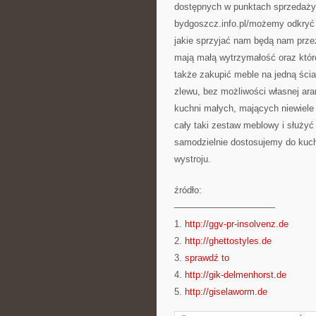
dostępnych w punktach sprzedaży n
bydgoszcz.info.pl/możemy odkryć 
jakie sprzyjać nam będą nam przez
mają małą wytrzymałość oraz któr
także zakupić meble na jedną ścia
zlewu, bez możliwości własnej aran
kuchni małych, mających niewiele 
cały taki zestaw meblowy i służyć
samodzielnie dostosujemy do kuchn
wystroju.
źródło:
———————————
1.
http://ggv-pr-insolvenz.de
2.
http://ghettostyles.de
3.
sprawdź to
4.
http://gik-delmenhorst.de
5.
http://giselaworm.de