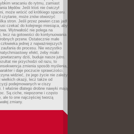
zybkim wracaniu do rytmu, zamiast
nia błędów. Jeśli ktoś nie ćwiczył
dni, może wrócić od krótkiego spaceru.
ił czytanie, może znów otworzyć
ilka stron. Jeśli przez pewien czas jadł
musi czekać do kolejnego miesiąca, aby
owa. Wytrwałość nie polega na
, lecz na gotowości do kontynuowania
drobnych przerw. Ostatecznie małe
człowieka jednej z najważniejszych
i zaufania do procesu. Nie wszystko
natychmiastowy efekt, żeby miało
 powtarzamy dziś, buduje nasze jutro.
ezultat nie przychodzi od razu, to
onsekwencja zmienia sposób myślenia,
rakter i daje poczucie sprawczości.
zyna widzieć, że jego życie nie zależy
 wielkich okazji, lecz także od
cyzji podejmowanych w ciszy
. I właśnie dlatego drobne nawyki mają
oc. Są ciche, niepozorne i często
, ale to one najczęściej tworzą
wałej zmiany.