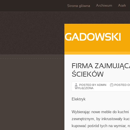
Archiwum
Atak
Strona główna
GADOWSKI
FIRMA ZAJMUJĄC
ŚCIEKÓW
POSTED BY ADMIN
POSTED ON 
WYŁĄCZONA
Elektryk
Wybierając nowe meble do kuchni 
zewnętrznym, by inkrustowały kuc
kupować pośród tych na wymiar, 