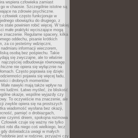
tóra wspiera człowieka zamiast
go w chaosie. Szczególnie istotne są
wające na zdrowie psychiczne.
 człowiek często funkcjonuje w
 jednego obowiązku do drugiego, z
e stale powinien robić więcej. W takiej
ści małe praktyki wyciszające mogą
 znaczenie. Regularne spacery, kilka
omego oddechu, pisanie krótkich
m, za co jesteśmy wdzięczni,
 nadmiaru informacji wieczorem,
liską osobą bez pośpiechu. Takie
dają się zwyczajne, ale to właśnie
 najczęściej odbudowuje równowagę.
hiczne nie opiera się wyłącznie na
ełomach. Często poprawia się dzięki
odzienności pojawia się więcej ładu,
ności i drobnych momentów
 Małe nawyki mają także wpływ na
nymi ludźmi. Łatwo myśleć, że bliskość
ególne okazje, wspólne wyjazdy czy
owy. To oczywiście ma znaczenie, ale
acji zwykle opiera się na prostszych
ótka wiadomość wysłana bez okazji,
ecność, pamięć o drobiazgach,
anie czyimś dniem, spokojna rozmowa
. Człowiek czuje się ważny nie tylko
toś robi dla niego coś wielkiego, lecz
, gdy doświadcza uwagi w małych
Podobnie jest w rodzinie, przyjaźni czy