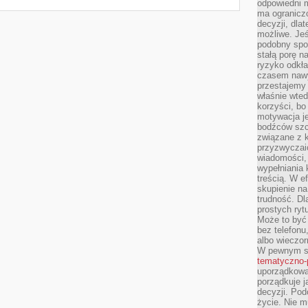
odpowiedni m
ma ograniczo
decyzji, dla
możliwe. Je
podobny spos
stałą porę n
ryzyko odkła
czasem nawy
przestajemy 
właśnie wted
korzyści, bo
motywacja je
bodźców szc
związane z 
przyzwyczaić
wiadomości, 
wypełniania 
treścią. W e
skupienie na
trudność. Dl
prostych ryt
Może to być 
bez telefonu
albo wieczor
W pewnym s
tematyczno-
uporządkowa
porządkuje j
decyzji. Pod
życie. Nie m