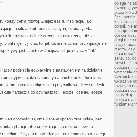
ie.
polega na s
rozpamiętywa
przez kilka 
Jeśli porzuc
, którzy cenią rozwój. Znajdziesz tu inspiracje, jak
książkę na k
gorzej, nie 
jacje, analiza ofert, praca z danymi, ocena ryzyka,
zacząć od n
doskonałości
elnik zaczyna widzieć więcej: nie tylko cenę, ale też
drogi mimo 
ny, profil najemcy oraz to, jak dana nieruchomość wpisuje się
nawyki uczą 
rzeczy, czyl
spektywy jest często ważniejsza niż pojedynczy “trik”.
musi dawać 
sens. To, co
Nawet jeśli r
codzienna k
 łączy podejście edukacyjne z nastawieniem na działanie.
wzmacnia cha
Człowiek zac
ormacyjny i rozdziela tematy na proste kroki. Jeśli ktoś
wyłącznie od
ik, która ogranicza błądzenie i przypadkowe decyzje. Jeśli
zwykłych de
codzienności
yskuje narzędzia do optymalizacji: lepsze liczenie, lepsze
tak wielką m
niedoceniane
fundament tr
rym nieruchomości są omawiane w sposób zrozumiały, bez
ez infantylizacji. Strona pokazuje, że można mówić o
 rzetelnie. Dzięki temu wiedza jest dostępna dla szerokiego