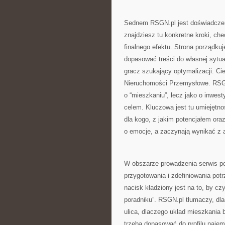
Sednem RSGN.pl jest doświadczen
znajdziesz tu konkretne kroki, ch
finalnego efektu. Strona porządku
dopasować treści do własnej sytu
gracz szukający optymalizacji. Ci
Nieruchomości Przemysłowe. RSGN.
o “mieszkaniu”, lecz jako o inwe
celem. Kluczowa jest tu umiejętno
dla kogo, z jakim potencjałem oraz
o emocje, a zaczynają wynikać z a
W obszarze prowadzenia serwis po
przygotowania i zdefiniowania potr
nacisk kładziony jest na to, by czy
poradniku”. RSGN.pl tłumaczy, dlac
ulica, dlaczego układ mieszkania
trzeba dopasować do profilu najem