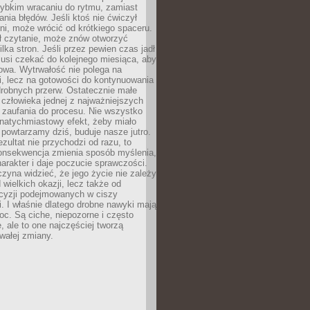
zybkim wracaniu do rytmu, zamiast
nia błędów. Jeśli ktoś nie ćwiczył
dni, może wrócić od krótkiego spaceru.
ił czytanie, może znów otworzyć
ilka stron. Jeśli przez pewien czas jadł
musi czekać do kolejnego miesiąca, aby
owa. Wytrwałość nie polega na
, lecz na gotowości do kontynuowania
drobnych przerw. Ostatecznie małe
człowieka jednej z najważniejszych
i zaufania do procesu. Nie wszystko
natychmiastowy efekt, żeby miało
 powtarzamy dziś, buduje nasze jutro.
ezultat nie przychodzi od razu, to
onsekwencja zmienia sposób myślenia,
rakter i daje poczucie sprawczości.
zyna widzieć, że jego życie nie zależy
 wielkich okazji, lecz także od
cyzji podejmowanych w ciszy
. I właśnie dlatego drobne nawyki mają
oc. Są ciche, niepozorne i często
, ale to one najczęściej tworzą
wałej zmiany.