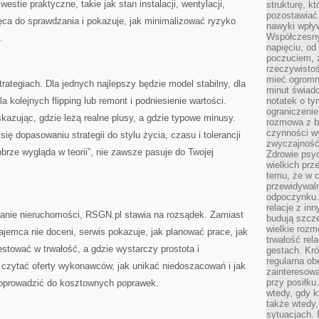
estie praktyczne, takie jak stan instalacji, wentylacji,
strukturę, k
pozostawiać 
ęca do sprawdzania i pokazuje, jak minimalizować ryzyko
nawyki wpły
Współczesny
.
napięciu, od
poczuciem, ż
rzeczywisto
mieć ogromne
rategiach. Dla jednych najlepszy będzie model stabilny, dla
minut świad
a kolejnych flipping lub remont i podniesienie wartości.
notatek o ty
ograniczenie
kazując, gdzie leżą realne plusy, a gdzie typowe minusy.
rozmowa z b
czynności wy
ę dopasowaniu strategii do stylu życia, czasu i tolerancji
zwyczajność
obrze wygląda w teorii”, nie zawsze pasuje do Twojej
Zdrowie psyc
wielkich prz
temu, że w c
przewidywal
odpoczynku.
relacje z in
owanie nieruchomości, RSGN.pl stawia na rozsądek. Zamiast
budują szcz
wielkie rozm
ajemca nie doceni, serwis pokazuje, jak planować prace, jak
trwałość rel
stować w trwałość, a gdzie wystarczy prostota i
gestach. Kr
regularna ob
 czytać oferty wykonawców, jak unikać niedoszacowań i jak
zainteresow
przy posiłku
doprowadzić do kosztownych poprawek.
wtedy, gdy k
także wtedy
sytuacjach. 