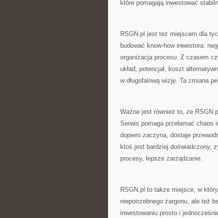
które pomagają inwestować stabiln
RSGN.pl jest też miejscem dla tych
budować know-how inwestora: negoc
organizacja procesu. Z czasem czyt
układ, potencjał, koszt alternatyw
w długofalową wizję. Ta zmiana per
Ważne jest również to, że RSGN.pl
Serwis pomaga przełamać chaos inf
dopiero zaczyna, dostaje przewodn
ktoś jest bardziej doświadczony, z
procesy, lepsze zarządzanie.
RSGN.pl to także miejsce, w któ
niepotrzebnego żargonu, ale też b
inwestowaniu prosto i jednocześnie