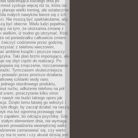
ba spacerująca każdego dnia po
 minut zyskuje więcej niż ta, która raz
 planuje wielki trening, ale ostatecznie
Siła małych nawyków bierze się z ich
ci. Nie muszą być spektakularne, aby
szą być obecne. Wielu ludzi popełnia
jący na tym, że utożsamia zmianę z
k wielkim, iż trudno go utrzymać. Ktoś
że od poniedziałku całkowicie zmieni
e ćwiczyć codziennie przez godzinę,
orzystać z telefonu wieczorem,
ać ambitne książki i jeszcze nauczy
ęzyka. Taki plan brzmi imponująco, ale
e się zbyt ciężki do realizacji. Po
 pojawia się zmęczenie, rozczarowanie
porażki. Tymczasem skuteczniejsza
 prowadzi przez prostsze działania.
tkowej szklanki wody rano,
 jednego niezdrowego produktu,
inut ruchu, odłożenie telefonu na pół
d snem, przeczytanie kilku stron
y nawyk nie budzi takiego oporu jak
ucja. Dzięki temu łatwiej go wdrożyć i
tyle długo, by zaczął działać na naszą
wyk ma też ogromną przewagę nad
m zapałem, bo odciąża psychikę. Gdy
ię stałym elementem dnia, nie wymaga
azem prowadzenia wewnętrznej walki.
odziennie zastanawiać się, czy warto
zy ma to sens i czy akurat dzisiaj jest