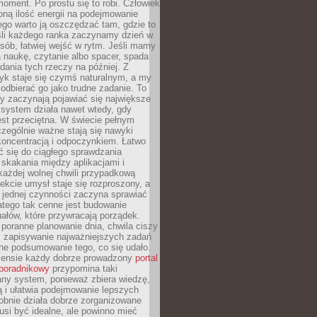
oment. Po prostu się to robi. Człowiek
ną ilość energii na podejmowanie
tego warto ją oszczędzać tam, gdzie to
śli każdego ranka zaczynamy dzień w
ób, łatwiej wejść w rytm. Jeśli mamy
a naukę, czytanie albo spacer, spada
dania tych rzeczy na później. Z
k staje się czymś naturalnym, a my
odbierać go jako trudne zadanie. To
y zaczynają pojawiać się największe
 system działa nawet wtedy, gdy
st przeciętna. W świecie pełnym
zególnie ważne stają się nawyki
koncentracją i odpoczynkiem. Łatwo
 się do ciągłego sprawdzania
skakania między aplikacjami i
każdej wolnej chwili przypadkową
fekcie umysł staje się rozproszony, a
 jednej czynności zaczyna sprawiać
atego tak cenne jest budowanie
uałów, które przywracają porządek.
poranne planowanie dnia, chwila ciszy
, zapisywanie najważniejszych zadań
ne podsumowanie tego, co się udało.
ensie każdy dobrze prowadzony
portal
poradnikowy
przypomina taki
ny system, ponieważ zbiera wiedzę,
ą i ułatwia podejmowanie lepszych
obnie działa dobrze zorganizowane
usi być idealne, ale powinno mieć