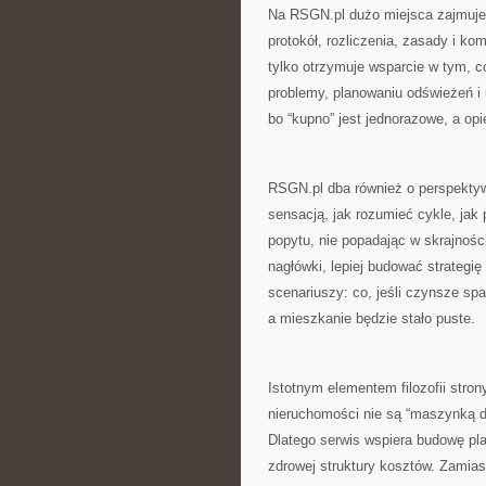
Na RSGN.pl dużo miejsca zajmuje
protokół, rozliczenia, zasady i ko
tylko otrzymuje wsparcie w tym, c
problemy, planowaniu odświeżeń i
bo “kupno” jest jednorazowe, a op
RSGN.pl dba również o perspektyw
sensacją, jak rozumieć cykle, jak
popytu, nie popadając w skrajnośc
nagłówki, lepiej budować strategi
scenariuszy: co, jeśli czynsze spad
a mieszkanie będzie stało puste.
Istotnym elementem filozofii stro
nieruchomości nie są “maszynką do
Dlatego serwis wspiera budowę pla
zdrowej struktury kosztów. Zamias