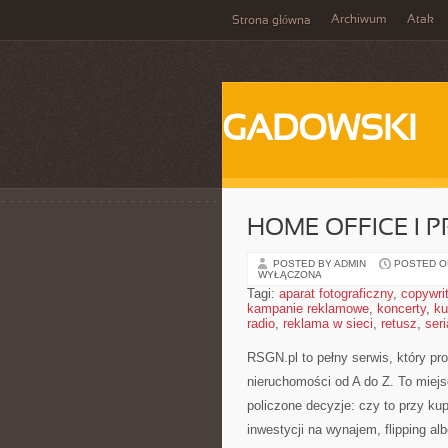
Archiwum
Atak
Strona główna
GADOWSKI
HOME OFFICE I 
POSTED BY ADMIN
POSTED ON
WYŁĄCZONA
Tagi:
aparat fotograficzny
,
copywri
kampanie reklamowe
,
koncerty
,
ku
radio
,
reklama w sieci
,
retusz
,
seri
RSGN.pl to pełny serwis, który pr
nieruchomości od A do Z. To miej
policzone decyzje: czy to przy ku
inwestycji na wynajem, flipping alb