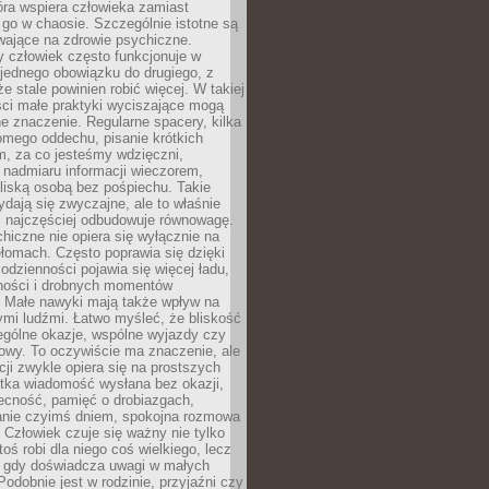
tóra wspiera człowieka zamiast
go w chaosie. Szczególnie istotne są
wające na zdrowie psychiczne.
 człowiek często funkcjonuje w
 jednego obowiązku do drugiego, z
e stale powinien robić więcej. W takiej
ści małe praktyki wyciszające mogą
 znaczenie. Regularne spacery, kilka
omego oddechu, pisanie krótkich
m, za co jesteśmy wdzięczni,
 nadmiaru informacji wieczorem,
liską osobą bez pośpiechu. Takie
dają się zwyczajne, ale to właśnie
 najczęściej odbudowuje równowagę.
hiczne nie opiera się wyłącznie na
ełomach. Często poprawia się dzięki
odzienności pojawia się więcej ładu,
ności i drobnych momentów
 Małe nawyki mają także wpływ na
nymi ludźmi. Łatwo myśleć, że bliskość
ególne okazje, wspólne wyjazdy czy
owy. To oczywiście ma znaczenie, ale
acji zwykle opiera się na prostszych
ótka wiadomość wysłana bez okazji,
ecność, pamięć o drobiazgach,
anie czyimś dniem, spokojna rozmowa
. Człowiek czuje się ważny nie tylko
toś robi dla niego coś wielkiego, lecz
, gdy doświadcza uwagi w małych
Podobnie jest w rodzinie, przyjaźni czy