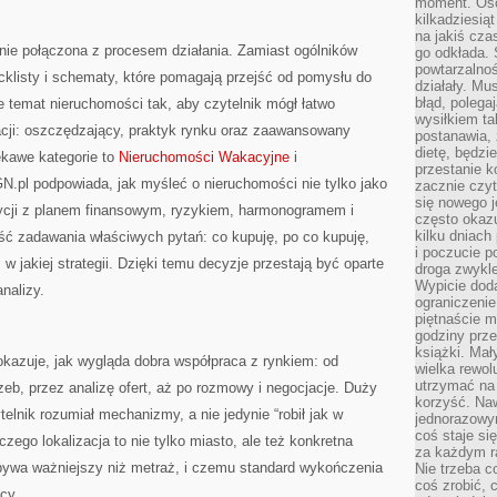
moment. Oso
kilkadziesiąt
na jakiś czas
ie połączona z procesem działania. Zamiast ogólników
go odkłada. 
powtarzalnoś
ecklisty i schematy, które pomagają przejść od pomysłu do
działały. Mu
błąd, polega
je temat nieruchomości tak, aby czytelnik mógł łatwo
wysiłkiem ta
acji: oszczędzający, praktyk rynku oraz zaawansowany
postanawia, 
dietę, będzi
ekawe kategorie to
Nieruchomości Wakacyjne
i
przestanie k
pl podpowiada, jak myśleć o nieruchomości nie tylko jako
zacznie czyt
się nowego j
stycji z planem finansowym, ryzykiem, harmonogramem i
często okazuj
kilku dniach
ść zadawania właściwych pytań: co kupuję, po co kupuję,
i poczucie 
 w jakiej strategii. Dzięki temu decyzje przestają być oparte
droga zwykle
Wypicie doda
nalizy.
ograniczenie
piętnaście m
godziny prze
książki. Mał
kazuje, jak wygląda dobra współpraca z rynkiem: od
wielka rewol
utrzymać na 
zeb, przez analizę ofert, aż po rozmowy i negocjacje. Duży
korzyść. Na
telnik rozumiał mechanizmy, a nie jedynie “robił jak w
jednorazowy
coś staje s
zego lokalizacja to nie tylko miasto, ale też konkretna
za każdym r
 bywa ważniejszy niż metraż, i czemu standard wykończenia
Nie trzeba c
coś zrobić, c
cy.