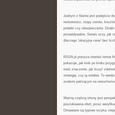
Jednym z filarów jest podejście d
rentowności, stopy zwrotu, kosztó
podatki czy ubezpieczenia. Dzięki
przewidywalne. Serwis uczy, jak r
dlaczego “okazyjna cena” bez licz
RSGN.pl porusza również temat f
pokazuje, jak krok po kroku przy
mieć znaczenie, jak liczyć zdolno
strategię, czy ją osłabia. To wiedz
osobom patrzącym na nieruchomoś
Ważną częścią strony jest persp
poszukiwania ofert, przez weryfika
Omawiane są typowe ryzyka: nieja