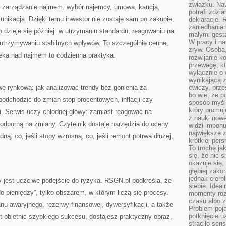
związku. Na
 zarządzanie najmem: wybór najemcy, umowa, kaucja,
potrafi zdzi
munikacja. Dzięki temu inwestor nie zostaje sam po zakupie,
deklaracje.
zaniedbaniam
o dzieje się później: w utrzymaniu standardu, reagowaniu na
małymi gesta
W pracy i n
 utrzymywaniu stabilnych wpływów. To szczególnie cenne,
zryw. Osoba,
ieka nad najmem to codzienna praktyka.
rozwijanie k
przewagę, kt
wyłącznie o 
wynikającą z
ę rynkową: jak analizować trendy bez gonienia za
ćwiczy, prze
bo wie, że p
 podchodzić do zmian stóp procentowych, inflacji czy
sposób myśle
który promuj
i. Serwis uczy chłodnej głowy: zamiast reagować na
z nauki nowe
ę odporną na zmiany. Czytelnik dostaje narzędzia do oceny
widzi impon
największe 
ną, co, jeśli stopy wzrosną, co, jeśli remont potrwa dłużej,
krótkiej per
To trochę ja
się, że nic s
okazuje się, 
głębiej zak
jednak cierp
ny jest uczciwe podejście do ryzyka. RSGN.pl podkreśla, że
siebie. Ideal
 pieniędzy”, tylko obszarem, w którym liczą się procesy.
momenty roz
czasu albo z
nu awaryjnego, rezerwy finansowej, dywersyfikacji, a także
Problem poja
potknięcie 
t obietnic szybkiego sukcesu, dostajesz praktyczny obraz,
straciło se