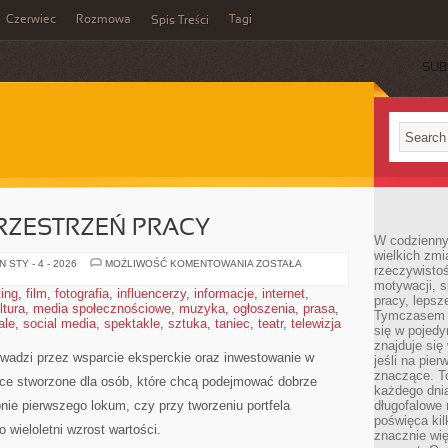
Czerwiec
Rozmowa
Tagi
Spis Treści
SUB
PRZESTRZEŃ PRACY
W codzienny
wielkich zmi
HOME
 STY - 4 - 2026
MOŻLIWOŚĆ KOMENTOWANIA
ZOSTAŁA
rzeczywisto
OFFICE
motywacji, 
I
ting
,
film
,
fotografia
,
influencerzy
,
informacje
,
internet
,
PRZESTRZEŃ
pracy, lepsz
ltura
,
media społecznościowe
,
muzyka
,
ogłoszenia
PRACY
,
prasa
,
Tymczasem n
ale
,
social media
,
spektakle
,
sztuka
,
taniec
,
teatr
,
telewizja
się w pojedy
znajduje się
owadzi przez wsparcie eksperckie oraz inwestowanie w
jeśli na pie
znaczące. T
sce stworzone dla osób, które chcą podejmować dobrze
każdego dnia
pnie pierwszego lokum, czy przy tworzeniu portfela
długofalowe 
poświęca kil
o wieloletni wzrost wartości.
znacznie wię