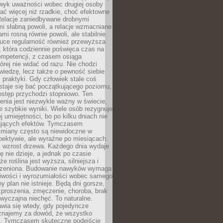
wyk uważności wobec drugiej osoby
ałać więcej niż rzadkie, choć efektowne
 Relacje zaniedbywane drobnymi
i słabną powoli, a relacje wzmacniane
mi rosną równie powoli, ale stabilnie.
auce regularność również przewyższa
 która codziennie poświęca czas na
ompetencji, z czasem osiąga
órej nie widać od razu. Nie chodzi
wiedzę, lecz także o pewność siebie
 praktyki. Gdy człowiek stale coś
staje się bać początkującego poziomu,
ostęp przychodzi stopniowo. Ten
nia jest niezwykle ważny w świecie,
e szybkie wyniki. Wiele osób rezygnuje
j umiejętności, bo po kilku dniach nie
ujących efektów. Tymczasem
zmiany często są niewidoczne w
spektywie, ale wyraźne po miesiącach.
k wzrost drzewa. Każdego dnia wydaje
ię nie dzieje, a jednak po czasie
że roślina jest wyższa, silniejsza i
orzeniona. Budowanie nawyków wymaga
liwości i wyrozumiałości wobec samego
ny plan nie istnieje. Będą dni gorsze,
proszenia, zmęczenie, choroba, brak
wyczajna niechęć. To naturalne.
wia się wtedy, gdy pojedyncze
uznajemy za dowód, że wszystko
ns. Tymczasem skuteczne podejście