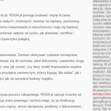
odpowiedni m
ma ograniczo
decyzji, dla
możliwe. Je
o liczb. RSGN.pl pomaga budować rutynę liczenia:
podobny spos
stałą porę n
w stałych i zmiennych, rezerwy na naprawy, pustostany,
ryzyko odkła
 temu inwestowanie w nieruchomości staje się bardziej
czasem nawy
przestajemy 
ozróżniać wpływy od zysku, jak planować cashflow i
właśnie wted
korzyści, bo
b bywa tylko pułapką.
motywacja je
bodźców szc
związane z 
przyzwyczaić
inansowania. Zamiast obiecywać cudowne rozwiązania,
wiadomości, 
wypełniania 
gotować się do rozmowy, jakie dokumenty i parametry mogą
treścią. W e
ść oraz jak ocenić, czy dany model finansowania wspiera
skupienie na
trudność. Dl
a przydatna zarówno tym, którzy kupują “dla siebie”, jak i
prostych ryt
ci jak na narzędzie budowy majątku.
Może to być 
bez telefonu
albo wieczor
W pewnym s
tematyczno-
ektywa procesu zakupowego. RSGN.pl opisuje ścieżkę od
uporządkowa
cję stanu prawnego i technicznego, aż po finalizację.
porządkuje j
decyzji. Pod
sne zapisy, ukryte obciążenia, problemy z dokumentami,
życie. Nie m