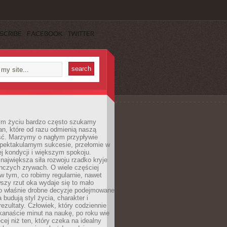
SCRIBE
FACEBOOK
TWITTER
m życiu bardzo często szukamy
an, które od razu odmienią naszą
ść. Marzymy o nagłym przypływie
spektakularnym sukcesie, przełomie w
ej kondycji i większym spokoju.
ajwiększa siła rozwoju rzadko kryje
nczych zrywach. O wiele częściej
 w tym, co robimy regularnie, nawet
rwszy rzut oka wydaje się to mało
o właśnie drobne decyzje podejmowane
 budują styl życia, charakter i
rezultaty. Człowiek, który codziennie
kanaście minut na naukę, po roku wie
cej niż ten, który czeka na idealny