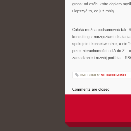
grona: od osób, które dopiero myś
ulepszyć to, co już robią.
Całość można podsumować tak: RS
konsulting z narzędziami działania
spokojnie i konsekwentnie, a nie “
przez nieruchomości od A do Z – o
zarządzanie i rozwój portfela – R
CATEGORIES:
NIERUCHOMOŚCI
Comments are closed.