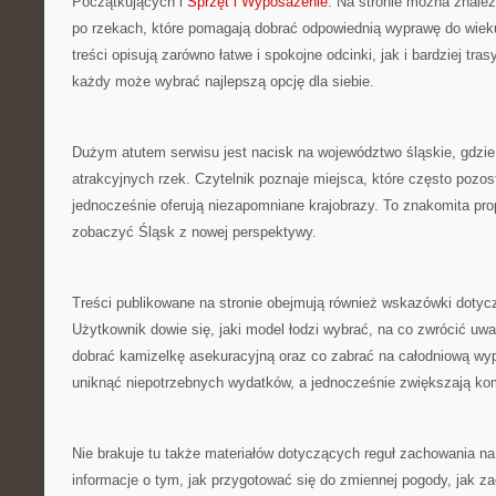
Początkujących i
Sprzęt i Wyposażenie
. Na stronie można znale
po rzekach, które pomagają dobrać odpowiednią wyprawę do wiek
treści opisują zarówno łatwe i spokojne odcinki, jak i bardziej tr
każdy może wybrać najlepszą opcję dla siebie.
Dużym atutem serwisu jest nacisk na województwo śląskie, gdzie 
atrakcyjnych rzek. Czytelnik poznaje miejsca, które często pozos
jednocześnie oferują niezapomniane krajobrazy. To znakomita pro
zobaczyć Śląsk z nowej perspektywy.
Treści publikowane na stronie obejmują również wskazówki doty
Użytkownik dowie się, jaki model łodzi wybrać, na co zwrócić uwa
dobrać kamizelkę asekuracyjną oraz co zabrać na całodniową w
uniknąć niepotrzebnych wydatków, a jednocześnie zwiększają kom
Nie brakuje tu także materiałów dotyczących reguł zachowania na
informacje o tym, jak przygotować się do zmiennej pogody, jak 