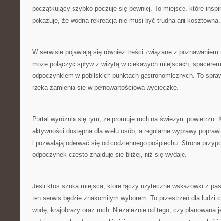
początkujący szybko poczuje się pewniej. To miejsce, które inspir
pokazuje, że wodna rekreacja nie musi być trudna ani kosztowna.
W serwisie pojawiają się również treści związane z poznawaniem r
może połączyć spływ z wizytą w ciekawych miejscach, spacerem
odpoczynkiem w pobliskich punktach gastronomicznych. To spraw
rzeką zamienia się w pełnowartościową wycieczkę.
Portal wyróżnia się tym, że promuje ruch na świeżym powietrzu. 
aktywności dostępna dla wielu osób, a regularne wyprawy popraw
i pozwalają oderwać się od codziennego pośpiechu. Strona przyp
odpoczynek często znajduje się bliżej, niż się wydaje.
Jeśli ktoś szuka miejsca, które łączy użyteczne wskazówki z pasj
ten serwis będzie znakomitym wyborem. To przestrzeń dla ludzi c
wodę, krajobrazy oraz ruch. Niezależnie od tego, czy planowana 