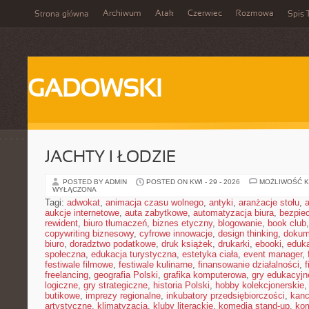
Archiwum
Atak
Czerwiec
Rozmowa
Strona główna
Spis 
GADOWSKI
JACHTY I ŁODZIE
POSTED BY ADMIN
POSTED ON KWI - 29 - 2026
MOŻLIWOŚĆ 
WYŁĄCZONA
Tagi:
adwokat
,
animacja czasu wolnego
,
antyki
,
aranżacje stołu
,
aukcje internetowe
,
auta zabytkowe
,
automatyzacja biura
,
bezpie
rewident
,
biuro tłumaczeń
,
biznes etyczny
,
blogowanie
,
book club
copywriting biznesowy
,
cyfrowe innowacje
,
design thinking
,
dokum
biuro
,
doradztwo podatkowe
,
druk książek
,
drukarki
,
ebooki
,
eduka
społeczna
,
edukacja turystyczna
,
estetyka ciała
,
event manager
,
festiwale filmowe
,
festiwale kulinarne
,
finansowanie działalności
,
f
freelancing
,
geografia Polski
,
grafika komputerowa
,
gry edukacyjn
logiczne
,
gry strategiczne
,
historia Polski
,
hobby kolekcjonerskie
butikowe
,
imprezy regionalne
,
inkubatory przedsiębiorczości
,
kanc
artystyczne
,
klimatyzacja
,
kluby literackie
,
komedia stand-up
,
ko