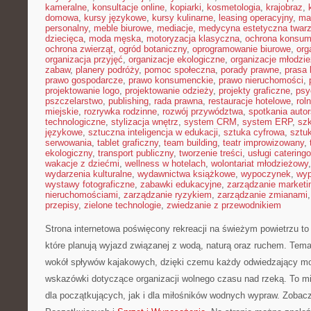
kameralne
,
konsultacje online
,
kopiarki
,
kosmetologia
,
krajobraz
,
domowa
,
kursy językowe
,
kursy kulinarne
,
leasing operacyjny
,
ma
personalny
,
meble biurowe
,
mediacje
,
medycyna estetyczna twar
dziecięca
,
moda męska
,
motoryzacja klasyczna
,
ochrona konsu
ochrona zwierząt
,
ogród botaniczny
,
oprogramowanie biurowe
,
org
organizacja przyjęć
,
organizacje ekologiczne
,
organizacje młodzi
zabaw
,
planery podróży
,
pomoc społeczna
,
porady prawne
,
prasa
prawo gospodarcze
,
prawo konsumenckie
,
prawo nieruchomości
,
projektowanie logo
,
projektowanie odzieży
,
projekty graficzne
,
psy
pszczelarstwo
,
publishing
,
rada prawna
,
restauracje hotelowe
,
rol
miejskie
,
rozrywka rodzinne
,
rozwój przywództwa
,
spotkania autor
technologiczne
,
stylizacja wnętrz
,
system CRM
,
system ERP
,
sz
językowe
,
sztuczna inteligencja w edukacji
,
sztuka cyfrowa
,
sztuk
serwowania
,
tablet graficzny
,
team building
,
teatr improwizowany
,
ekologiczny
,
transport publiczny
,
tworzenie treści
,
usługi catering
wakacje z dziećmi
,
wellness w hotelach
,
wolontariat młodzieżowy
wydarzenia kulturalne
,
wydawnictwa książkowe
,
wypoczynek
,
wyp
wystawy fotograficzne
,
zabawki edukacyjne
,
zarządzanie marketi
nieruchomościami
,
zarządzanie ryzykiem
,
zarządzanie zmianami
przepisy
,
zielone technologie
,
zwiedzanie z przewodnikiem
Strona internetowa poświęcony rekreacji na świeżym powietrzu to 
które planują wyjazd związanej z wodą, naturą oraz ruchem. Tema
wokół spływów kajakowych, dzięki czemu każdy odwiedzający mo
wskazówki dotyczące organizacji wolnego czasu nad rzeką. To m
dla początkujących, jak i dla miłośników wodnych wypraw. Zobacz