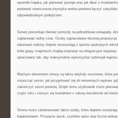
wywrotki kajaka, jak planować postoje oraz jak dbać o środowisko
ponieważ nowoczesna turystyka wodna powinna łączyć satysfakc
odpowiedzialnym podejściem.
Serwis prezentuje również pomysły na jednodniowe eskapady, dz
zaplanować wolny czas. Osoby zapracowane docenią propozycje tr
natomiast rodziny chętnie skorzystają z opisów spokojnych odcink
kolei grupy znajomych znajdą inspiracje na integracyjne wyprawy
opracowany tak, aby maksymalnie wykorzystać potencjał regionu
Ważnym elementem strony są także artykuły sezonowe, które podp
rozpocząć sezon, jak przygotować się do wiosennych wypraw, gdz
zakończyć sezon jesienią. Dzięki temu użytkownik może planow
część roku i cieszyć się kontaktem z naturą niezależnie od miesi
Strona może zainteresować także osoby, które dopiero rozważają
kajakarstwem. Przyjazny język, czytelne opisy oraz liczne wskaz