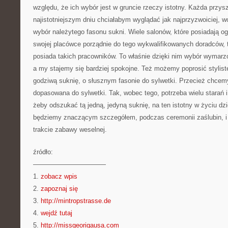
względu, że ich wybór jest w gruncie rzeczy istotny. Każda przy
najistotniejszym dniu chciałabym wyglądać jak najprzyzwoiciej, w
wybór należytego fasonu sukni. Wiele salonów, które posiadają 
swojej placówce porządnie do tego wykwalifikowanych doradców, 
posiada takich pracowników. To właśnie dzięki nim wybór wymarzon
a my stajemy się bardziej spokojne. Też możemy poprosić stylis
godziwą suknię, o słusznym fasonie do sylwetki. Przecież chcemy
dopasowana do sylwetki. Tak, wobec tego, potrzeba wielu starań i 
żeby odszukać tą jedną, jedyną suknię, na ten istotny w życiu dz
będziemy znaczącym szczegółem, podczas ceremonii zaślubin, i 
trakcie zabawy weselnej.
źródło:
———————————
1.
zobacz wpis
2.
zapoznaj się
3.
http://mintropstrasse.de
4.
wejdź tutaj
5.
http://missgeorigausa.com