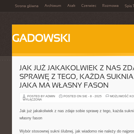
Archiwum
Atak
Czerwiec
Rozmowa
Strona główna
Spis 
GADOWSKI
JAK JUŻ JAKAKOLWIEK Z NAS ZD
SPRAWĘ Z TEGO, KAŻDA SUKNIA 
JAKA MA WŁASNY FASON
POSTED BY ADMIN
POSTED ON SIE - 8 - 2025
MOŻLIWOŚĆ K
WYŁĄCZONA
Jak już jakakolwiek z nas zdaje sobie sprawę z tego, każda sukni
własny fason
Wybór stosownej sukni ślubnej, jak wiadomo nie należy do najpros