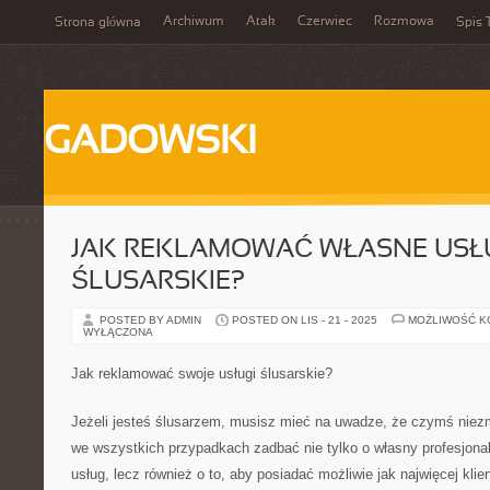
Archiwum
Atak
Czerwiec
Rozmowa
Strona główna
Spis 
GADOWSKI
JAK REKLAMOWAĆ WŁASNE USŁ
ŚLUSARSKIE?
POSTED BY ADMIN
POSTED ON LIS - 21 - 2025
MOŻLIWOŚĆ 
WYŁĄCZONA
Jak reklamować swoje usługi ślusarskie?
Jeżeli jesteś ślusarzem, musisz mieć na uwadze, że czymś niezmi
we wszystkich przypadkach zadbać nie tylko o własny profesjon
usług, lecz również o to, aby posiadać możliwie jak najwięcej klie