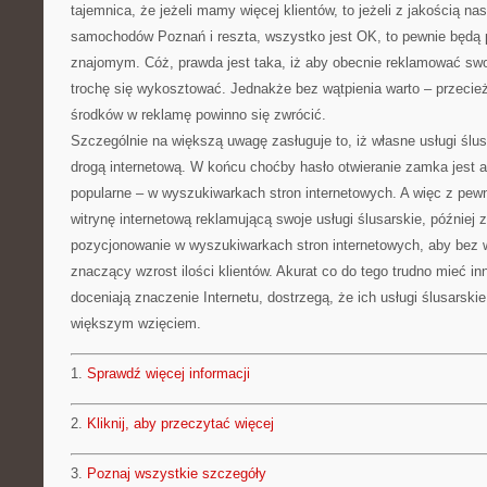
tajemnica, że jeżeli mamy więcej klientów, to jeżeli z jakością na
samochodów Poznań i reszta, wszystko jest OK, to pewnie będą 
znajomym. Cóż, prawda jest taka, iż aby obecnie reklamować swoj
trochę się wykosztować. Jednakże bez wątpienia warto – przecie
środków w reklamę powinno się zwrócić.
Szczególnie na większą uwagę zasługuje to, iż własne usługi śl
drogą internetową. W końcu choćby hasło otwieranie zamka jest ak
popularne – w wyszukiwarkach stron internetowych. A więc z pew
witrynę internetową reklamującą swoje usługi ślusarskie, później 
pozycjonowanie w wyszukiwarkach stron internetowych, aby bez 
znaczący wzrost ilości klientów. Akurat co do tego trudno mieć inn
doceniają znaczenie Internetu, dostrzegą, że ich usługi ślusarsk
większym wzięciem.
1.
Sprawdź więcej informacji
2.
Kliknij, aby przeczytać więcej
3.
Poznaj wszystkie szczegóły