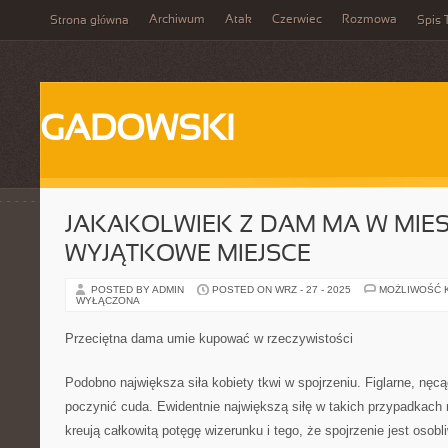
Archiwum
Atak
Czerwiec
Rozmowa
Strona główna
Spis 
GADOWSKI
JAKAKOLWIEK Z DAM MA W MIE
WYJĄTKOWE MIEJSCE
POSTED BY ADMIN
POSTED ON WRZ - 27 - 2025
MOŻLIWOŚĆ 
WYŁĄCZONA
Przeciętna dama umie kupować w rzeczywistości
Podobno największa siła kobiety tkwi w spojrzeniu. Figlarne, nęc
poczynić cuda. Ewidentnie największą siłę w takich przypadkach
kreują całkowitą potęgę wizerunku i tego, że spojrzenie jest osob