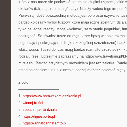
która z nas może się pochwalić naturalnie długimi rzęsami, jakie 
okularów (tak, są takie szczęściary). Należy wobec tego im pom
Pierwszą i dość powszechną metodą jest po prostu używanie tusz
bardzo kolosalny wybór tuszów, które mają różne spektrum działa
tylko na jednej rzeczy. Mogą wydłużać, są w stanie pogrubiać, inn
podkręcać. Są również tusze do rzęs, które łączą w sobie rozmait
pogrubiają i podkręcają (to dzięki szczególnej szczoteczce) bądź
właściwości. Tusze do rzęs mają bardzo rozmaite szczoteczki, kt
rodzaju rzęs. Uprzejmie zapraszamy na http://www.travelsun.pl/kt
miralash/. Bardzo przydatnym narzędziem jest też zalotka. Pamię
przed nałożeniem tuszu, zupełnie inaczej możesz połamać rzęsy.
źródło:
———————————
1.
https://www.borawskamieszkania.pl
2.
więcej treści
3.
zobacz, jak to działa
4.
https://ligiesportu.pl
5.
https://annatoannatamto.pl