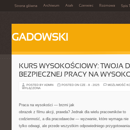
Archiwum
Atak
Czerwiec
Rozmowa
Strona główna
Spis 
GADOWSKI
KURS WYSOKOŚCIOWY: TWOJA 
BEZPIECZNEJ PRACY NA WYSOK
POSTED BY ADMIN
POSTED ON CZE - 8 - 2025
MOŻLIWOŚĆ K
WYŁĄCZONA
Praca na wysokości — brzmi jak
obrazek z filmu akcji, prawda? Jednak dla wielu pracowników to
codzienność, a dla pracodawców — wyzwanie, które wymaga nie
tylko odwagi, ale przede wszystkim odpowiedniego przygotowania 