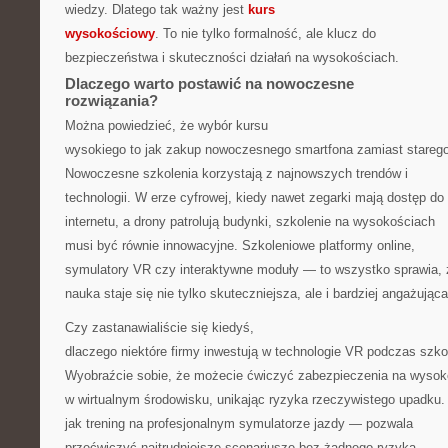
wiedzy. Dlatego tak ważny jest
kurs
wysokościowy
. To nie tylko formalność, ale klucz do
bezpieczeństwa i skuteczności działań na wysokościach.
Dlaczego warto postawić na nowoczesne
rozwiązania?
Można powiedzieć, że wybór kursu
wysokiego to jak zakup nowoczesnego smartfona zamiast stareg
Nowoczesne szkolenia korzystają z najnowszych trendów i
technologii. W erze cyfrowej, kiedy nawet zegarki mają dostęp do
internetu, a drony patrolują budynki, szkolenie na wysokościach
musi być równie innowacyjne. Szkoleniowe platformy online,
symulatory VR czy interaktywne moduły — to wszystko sprawia, 
nauka staje się nie tylko skuteczniejsza, ale i bardziej angażująca
Czy zastanawialiście się kiedyś,
dlaczego niektóre firmy inwestują w technologie VR podczas szko
Wyobraźcie sobie, że możecie ćwiczyć zabezpieczenia na wysok
w wirtualnym środowisku, unikając ryzyka rzeczywistego upadku.
jak trening na profesjonalnym symulatorze jazdy — pozwala
przećwiczyć najtrudniejsze scenariusze bez żadnego ryzyka.