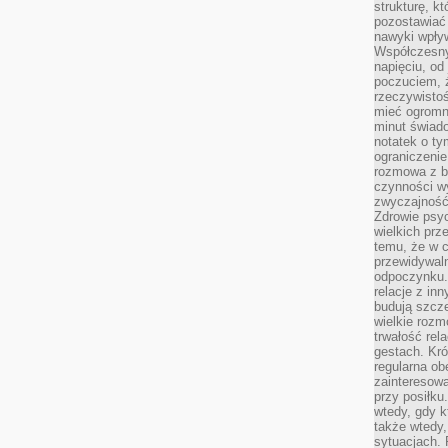
strukturę, k
pozostawiać 
nawyki wpły
Współczesny
napięciu, od
poczuciem, ż
rzeczywisto
mieć ogromne
minut świad
notatek o ty
ograniczenie
rozmowa z b
czynności wy
zwyczajność
Zdrowie psyc
wielkich prz
temu, że w c
przewidywal
odpoczynku.
relacje z in
budują szcz
wielkie rozm
trwałość rel
gestach. Kr
regularna ob
zainteresow
przy posiłku
wtedy, gdy k
także wtedy
sytuacjach. 