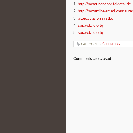
1.
http://posaunenchor-feldatal.de
2.
http://pozantibelemedikrestaura
3.
przeczytaj wszystko
4.
sprawdź ofertę
5.
sprawdź ofertę
CATEGORIES:
ŚLUBNE DIY
Comments are closed.