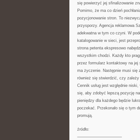
się powierzyć jej sfinalizowanie zn
Pomimo, że ma co dzień pochłania
pozycjonowanie stron. To niezwycz
przysporzy. Agencja reklamowa Szcz
adekwatna w tym co czyni. W podo
katalogowanie w sieci, jest przep
strona petenta ekspresowo nabędzi
wszystkim chodzi. Każdy kto pragn
przez formularz kontaktowy na jej 
ma życzenie. Następnie musi się 
również się stwierdzić, czy zależ
Cennik usług jest względnie niski,
się, aby zdobyć lepszą pozycję na
pieniędzy dla każdego będzie lukr
poczekać. Przekonało się o tym du
promują.
źródło:
———————————