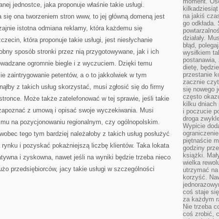
moment. Oso
anej jednostce, jaka proponuje właśnie takie usługi.
kilkadziesiąt
na jakiś czas
 się ona tworzeniem stron www, to jej główną domeną jest
go odkłada. 
ajnie istotna odmiana reklamy, która każdemu się
powtarzalnoś
działały. Mu
ecin, która proponuje takie usługi, jest niesłychanie
błąd, polega
bny sposób stronki przez nią przygotowywane, jak i ich
wysiłkiem ta
postanawia, 
rowadzane ogromnie biegle i z wyczuciem. Dzięki temu
dietę, będzi
przestanie k
e zaintrygowanie petentów, a o to jakkolwiek w tym
zacznie czyt
ąłby z takich usług skorzystać, musi zgłosić się do firmy
się nowego j
często okazuj
stronce. Może także zatelefonować w tej sprawie, jeśli takie
kilku dniach
zapoznać z umową i opisać swoje wyczekiwania. Musi
i poczucie 
droga zwykle
y mu na pozycjonowaniu regionalnym, czy ogólnopolskim.
Wypicie doda
ograniczenie
 wobec tego tym bardziej należałoby z takich usług posłużyć
piętnaście m
 rynku i pozyskać pokażniejszą liczbę klientów. Taka lokata
godziny prze
książki. Mał
atywna i zyskowna, nawet jeśli na wyniki będzie trzeba nieco
wielka rewol
żo przedsiębiorców, jacy takie usługi w szczególności
utrzymać na 
korzyść. Na
jednorazowy
coś staje s
za każdym r
Nie trzeba c
coś zrobić, c