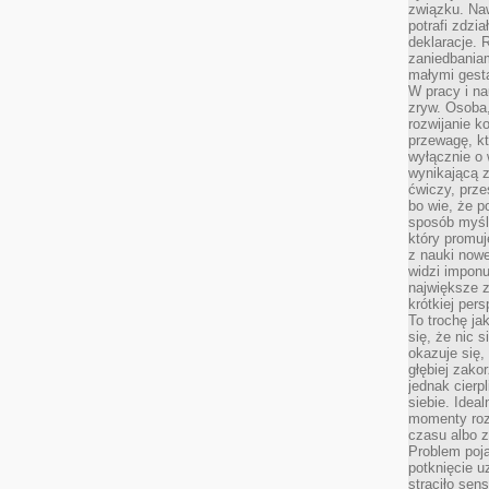
związku. Na
potrafi zdzi
deklaracje.
zaniedbaniam
małymi gesta
W pracy i n
zryw. Osoba,
rozwijanie k
przewagę, kt
wyłącznie o 
wynikającą z
ćwiczy, prze
bo wie, że p
sposób myśle
który promuj
z nauki nowe
widzi impon
największe 
krótkiej per
To trochę ja
się, że nic s
okazuje się, 
głębiej zak
jednak cierp
siebie. Ideal
momenty roz
czasu albo z
Problem poja
potknięcie 
straciło se