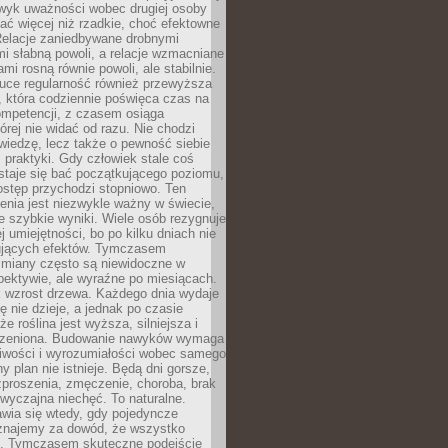
wyk uważności wobec drugiej osoby
ałać więcej niż rzadkie, choć efektowne
 Relacje zaniedbywane drobnymi
i słabną powoli, a relacje wzmacniane
mi rosną równie powoli, ale stabilnie.
auce regularność również przewyższa
 która codziennie poświęca czas na
ompetencji, z czasem osiąga
órej nie widać od razu. Nie chodzi
wiedzę, lecz także o pewność siebie
 praktyki. Gdy człowiek stale coś
staje się bać początkującego poziomu,
ostęp przychodzi stopniowo. Ten
nia jest niezwykle ważny w świecie,
e szybkie wyniki. Wiele osób rezygnuje
j umiejętności, bo po kilku dniach nie
ujących efektów. Tymczasem
zmiany często są niewidoczne w
spektywie, ale wyraźne po miesiącach.
k wzrost drzewa. Każdego dnia wydaje
ię nie dzieje, a jednak po czasie
że roślina jest wyższa, silniejsza i
orzeniona. Budowanie nawyków wymaga
liwości i wyrozumiałości wobec samego
ny plan nie istnieje. Będą dni gorsze,
proszenia, zmęczenie, choroba, brak
wyczajna niechęć. To naturalne.
wia się wtedy, gdy pojedyncze
uznajemy za dowód, że wszystko
ns. Tymczasem skuteczne podejście