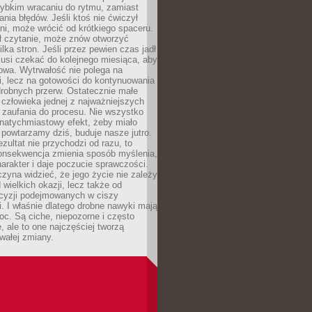
zybkim wracaniu do rytmu, zamiast
nia błędów. Jeśli ktoś nie ćwiczył
dni, może wrócić od krótkiego spaceru.
ił czytanie, może znów otworzyć
ilka stron. Jeśli przez pewien czas jadł
musi czekać do kolejnego miesiąca, aby
owa. Wytrwałość nie polega na
, lecz na gotowości do kontynuowania
drobnych przerw. Ostatecznie małe
człowieka jednej z najważniejszych
i zaufania do procesu. Nie wszystko
natychmiastowy efekt, żeby miało
 powtarzamy dziś, buduje nasze jutro.
ezultat nie przychodzi od razu, to
onsekwencja zmienia sposób myślenia,
rakter i daje poczucie sprawczości.
zyna widzieć, że jego życie nie zależy
 wielkich okazji, lecz także od
cyzji podejmowanych w ciszy
. I właśnie dlatego drobne nawyki mają
oc. Są ciche, niepozorne i często
, ale to one najczęściej tworzą
wałej zmiany.