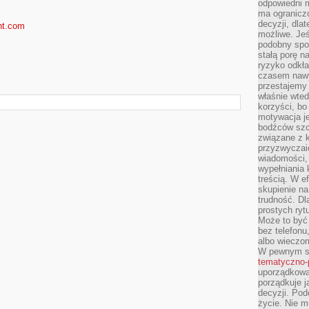
odpowiedni m
ma ograniczo
decyzji, dla
nt.com
możliwe. Je
podobny spos
stałą porę n
ryzyko odkła
czasem nawy
przestajemy 
właśnie wted
korzyści, bo
motywacja je
bodźców szc
związane z 
przyzwyczaić
wiadomości, 
wypełniania 
treścią. W e
skupienie na
trudność. Dl
prostych ryt
Może to być 
bez telefonu
albo wieczor
W pewnym s
tematyczno-
uporządkowa
porządkuje j
decyzji. Pod
życie. Nie m