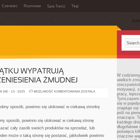
Czerwiec
Rozmowa
Tagi
Spis Treści
SUB
ZĄTKU WYPATRUJĄ
W codzienny
ENIESIENIA ŻMUDNEJ
wielkich zmi
rzeczywisto
motywacji, 
LUDZIE
SIE - 13 - 2025
MOŻLIWOŚĆ KOMENTOWANIA
ZOSTAŁA
pracy, lepsz
OD
POCZĄTKU
Tymczasem n
WYPATRUJĄ
się w pojedy
MOŻLIWOŚCI
obny sposób, powinno się ulokować w ciekawą stronkę
znajduje się
PRZENIESIENIA
ŻMUDNEJ
jeśli na pie
znaczące. T
ny sposób, powinno się ulokować w ciekawą stronę
każdego dnia
długofalowe 
kazać cały zasób swoich produktów na sprzedaż, lub
poświęca kil
eden może o taką stronę się postarać, jakkolwiek powinno
znacznie wię