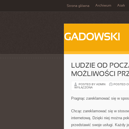
Archiwum
Atak
Strona główna
GADOWSKI
LUDZIE OD POC
MOŻLIWOŚCI PRZ
POSTED BY ADMIN
POSTED ON 
WYŁĄCZONA
Pragnąc zareklamować się w spos
Chcąc zareklamować się w stosow
internetową. Dzięki niej można po
przedstawić swoje usługi. Każdy j