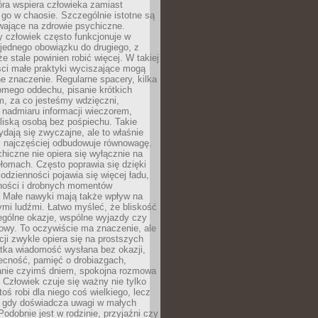
tóra wspiera człowieka zamiast
go w chaosie. Szczególnie istotne są
wające na zdrowie psychiczne.
 człowiek często funkcjonuje w
 jednego obowiązku do drugiego, z
e stale powinien robić więcej. W takiej
ści małe praktyki wyciszające mogą
 znaczenie. Regularne spacery, kilka
omego oddechu, pisanie krótkich
m, za co jesteśmy wdzięczni,
 nadmiaru informacji wieczorem,
liską osobą bez pośpiechu. Takie
dają się zwyczajne, ale to właśnie
 najczęściej odbudowuje równowagę.
hiczne nie opiera się wyłącznie na
ełomach. Często poprawia się dzięki
odzienności pojawia się więcej ładu,
ności i drobnych momentów
 Małe nawyki mają także wpływ na
nymi ludźmi. Łatwo myśleć, że bliskość
ególne okazje, wspólne wyjazdy czy
owy. To oczywiście ma znaczenie, ale
acji zwykle opiera się na prostszych
ótka wiadomość wysłana bez okazji,
ecność, pamięć o drobiazgach,
anie czyimś dniem, spokojna rozmowa
. Człowiek czuje się ważny nie tylko
toś robi dla niego coś wielkiego, lecz
, gdy doświadcza uwagi w małych
Podobnie jest w rodzinie, przyjaźni czy