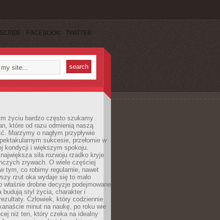
SCRIBE
FACEBOOK
TWITTER
m życiu bardzo często szukamy
an, które od razu odmienią naszą
ść. Marzymy o nagłym przypływie
spektakularnym sukcesie, przełomie w
ej kondycji i większym spokoju.
ajwiększa siła rozwoju rzadko kryje
nczych zrywach. O wiele częściej
 w tym, co robimy regularnie, nawet
rwszy rzut oka wydaje się to mało
o właśnie drobne decyzje podejmowane
 budują styl życia, charakter i
rezultaty. Człowiek, który codziennie
kanaście minut na naukę, po roku wie
cej niż ten, który czeka na idealny