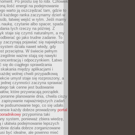
oment. Po prostu się to robi. Człowiek
ną ilość energii na podejmowanie
tego warto ją oszczędzać tam, gdzie to
śli każdego ranka zaczynamy dzień w
ób, łatwiej wejść w rytm. Jeśli mamy
a naukę, czytanie albo spacer, spada
dania tych rzeczy na później. Z
k staje się czymś naturalnym, a my
odbierać go jako trudne zadanie. To
y zaczynają pojawiać się największe
 system działa nawet wtedy, gdy
st przeciętna. W świecie pełnym
zególnie ważne stają się nawyki
koncentracją i odpoczynkiem. Łatwo
 się do ciągłego sprawdzania
skakania między aplikacjami i
każdej wolnej chwili przypadkową
fekcie umysł staje się rozproszony, a
 jednej czynności zaczyna sprawiać
atego tak cenne jest budowanie
uałów, które przywracają porządek.
poranne planowanie dnia, chwila ciszy
, zapisywanie najważniejszych zadań
ne podsumowanie tego, co się udało.
ensie każdy dobrze prowadzony
portal
poradnikowy
przypomina taki
ny system, ponieważ zbiera wiedzę,
ą i ułatwia podejmowanie lepszych
obnie działa dobrze zorganizowane
usi być idealne, ale powinno mieć