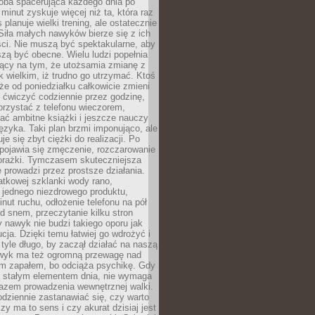
ba spacerująca każdego dnia po
 minut zyskuje więcej niż ta, która raz
 planuje wielki trening, ale ostatecznie
Siła małych nawyków bierze się z ich
ci. Nie muszą być spektakularne, aby
szą być obecne. Wielu ludzi popełnia
jący na tym, że utożsamia zmianę z
k wielkim, iż trudno go utrzymać. Ktoś
że od poniedziałku całkowicie zmieni
e ćwiczyć codziennie przez godzinę,
orzystać z telefonu wieczorem,
ać ambitne książki i jeszcze nauczy
ęzyka. Taki plan brzmi imponująco, ale
e się zbyt ciężki do realizacji. Po
 pojawia się zmęczenie, rozczarowanie
porażki. Tymczasem skuteczniejsza
 prowadzi przez prostsze działania.
tkowej szklanki wody rano,
 jednego niezdrowego produktu,
inut ruchu, odłożenie telefonu na pół
d snem, przeczytanie kilku stron
y nawyk nie budzi takiego oporu jak
ucja. Dzięki temu łatwiej go wdrożyć i
tyle długo, by zaczął działać na naszą
wyk ma też ogromną przewagę nad
m zapałem, bo odciąża psychikę. Gdy
ię stałym elementem dnia, nie wymaga
azem prowadzenia wewnętrznej walki.
odziennie zastanawiać się, czy warto
zy ma to sens i czy akurat dzisiaj jest