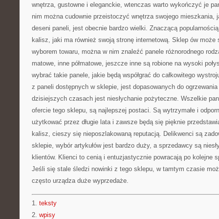
wnętrza, gustowne i eleganckie, wtenczas warto wykończyć je pa
nim można cudownie przeistoczyć wnętrza swojego mieszkania, ja
deseni paneli, jest obecnie bardzo wielki. Znaczącą popularnością
kalisz, jaki ma również swoją stronę internetową. Sklep ów może 
wyborem towaru, można w nim znaleźć panele różnorodnego rodzaj
matowe, inne półmatowe, jeszcze inne są robione na wysoki połys
wybrać takie panele, jakie będą współgrać do całkowitego wystro
z paneli dostępnych w sklepie, jest dopasowanych do ogrzewania
dzisiejszych czasach jest niesłychanie pożyteczne. Wszelkie pan
ofercie tego sklepu, są najlepszej postaci. Są wytrzymałe i odpo
użytkować przez długie lata i zawsze będą się pięknie przedstawi
kalisz, cieszy się nieposzlakowaną reputacją. Delikwenci są zado
sklepie, wybór artykułów jest bardzo duży, a sprzedawcy są niesłyc
klientów. Klienci to cenią i entuzjastycznie powracają po kolejne 
Jeśli się stale śledzi nowinki z tego sklepu, w tamtym czasie mo
często urządza duże wyprzedaże.
1.
teksty
2.
wpisy