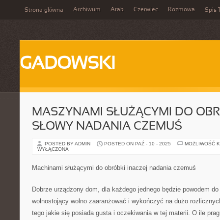
Archiwum
Atak
Czerwiec
Rozmowa
Strona główna
Spis 
GADOWSKI
MASZYNAMI SŁUŻĄCYMI DO OBR
SŁOWY NADANIA CZEMUŚ
POSTED BY ADMIN
POSTED ON PAŹ - 10 - 2025
MOŻLIWOŚĆ 
WYŁĄCZONA
Machinami służącymi do obróbki inaczej nadania czemuś
Dobrze urządzony dom, dla każdego jednego będzie powodem d
wolnostojący wolno zaaranżować i wykończyć na dużo rozlicznyc
tego jakie się posiada gusta i oczekiwania w tej materii. O ile pra