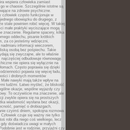
tóra wspiera człowieka zamiast
go w chaosie. Szczególnie istotne są
wające na zdrowie psychiczne.
 człowiek często funkcjonuje w
 jednego obowiązku do drugiego, z
e stale powinien robić więcej. W takiej
ści małe praktyki wyciszające mogą
 znaczenie. Regularne spacery, kilka
omego oddechu, pisanie krótkich
m, za co jesteśmy wdzięczni,
 nadmiaru informacji wieczorem,
liską osobą bez pośpiechu. Takie
dają się zwyczajne, ale to właśnie
 najczęściej odbudowuje równowagę.
hiczne nie opiera się wyłącznie na
ełomach. Często poprawia się dzięki
odzienności pojawia się więcej ładu,
ności i drobnych momentów
 Małe nawyki mają także wpływ na
nymi ludźmi. Łatwo myśleć, że bliskość
ególne okazje, wspólne wyjazdy czy
owy. To oczywiście ma znaczenie, ale
acji zwykle opiera się na prostszych
ótka wiadomość wysłana bez okazji,
ecność, pamięć o drobiazgach,
anie czyimś dniem, spokojna rozmowa
. Człowiek czuje się ważny nie tylko
toś robi dla niego coś wielkiego, lecz
, gdy doświadcza uwagi w małych
Podobnie jest w rodzinie, przyjaźni czy