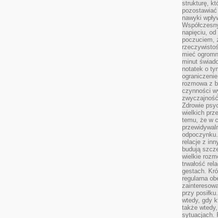
strukturę, k
pozostawiać 
nawyki wpły
Współczesny
napięciu, od
poczuciem, ż
rzeczywisto
mieć ogromne
minut świad
notatek o ty
ograniczenie
rozmowa z b
czynności wy
zwyczajność
Zdrowie psyc
wielkich prz
temu, że w c
przewidywal
odpoczynku.
relacje z in
budują szcz
wielkie rozm
trwałość rel
gestach. Kr
regularna ob
zainteresow
przy posiłku
wtedy, gdy k
także wtedy
sytuacjach. 