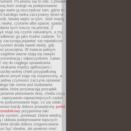
oment. Po prostu się to robi. Człowiek
ną ilość energii na podejmowanie
tego warto ją oszczędzać tam, gdzie to
śli każdego ranka zaczynamy dzień w
ób, łatwiej wejść w rytm. Jeśli mamy
a naukę, czytanie albo spacer, spada
dania tych rzeczy na później. Z
k staje się czymś naturalnym, a my
odbierać go jako trudne zadanie. To
y zaczynają pojawiać się największe
 system działa nawet wtedy, gdy
st przeciętna. W świecie pełnym
zególnie ważne stają się nawyki
koncentracją i odpoczynkiem. Łatwo
 się do ciągłego sprawdzania
skakania między aplikacjami i
każdej wolnej chwili przypadkową
fekcie umysł staje się rozproszony, a
 jednej czynności zaczyna sprawiać
atego tak cenne jest budowanie
uałów, które przywracają porządek.
poranne planowanie dnia, chwila ciszy
, zapisywanie najważniejszych zadań
ne podsumowanie tego, co się udało.
ensie każdy dobrze prowadzony
portal
poradnikowy
przypomina taki
ny system, ponieważ zbiera wiedzę,
ą i ułatwia podejmowanie lepszych
obnie działa dobrze zorganizowane
usi być idealne, ale powinno mieć