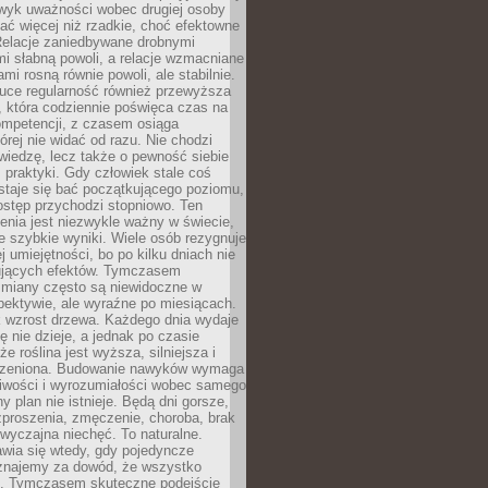
wyk uważności wobec drugiej osoby
ałać więcej niż rzadkie, choć efektowne
 Relacje zaniedbywane drobnymi
i słabną powoli, a relacje wzmacniane
mi rosną równie powoli, ale stabilnie.
auce regularność również przewyższa
 która codziennie poświęca czas na
ompetencji, z czasem osiąga
órej nie widać od razu. Nie chodzi
wiedzę, lecz także o pewność siebie
 praktyki. Gdy człowiek stale coś
staje się bać początkującego poziomu,
ostęp przychodzi stopniowo. Ten
nia jest niezwykle ważny w świecie,
e szybkie wyniki. Wiele osób rezygnuje
j umiejętności, bo po kilku dniach nie
ujących efektów. Tymczasem
zmiany często są niewidoczne w
spektywie, ale wyraźne po miesiącach.
k wzrost drzewa. Każdego dnia wydaje
ię nie dzieje, a jednak po czasie
że roślina jest wyższa, silniejsza i
orzeniona. Budowanie nawyków wymaga
liwości i wyrozumiałości wobec samego
ny plan nie istnieje. Będą dni gorsze,
proszenia, zmęczenie, choroba, brak
wyczajna niechęć. To naturalne.
wia się wtedy, gdy pojedyncze
uznajemy za dowód, że wszystko
ns. Tymczasem skuteczne podejście