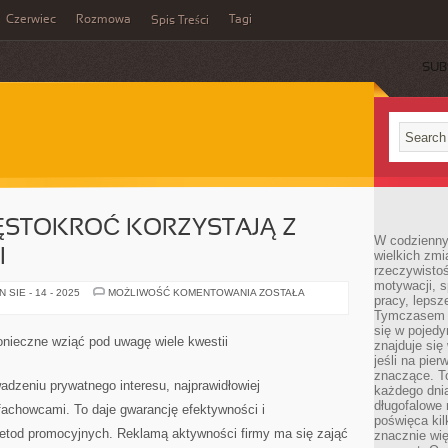
Czerwiec
Rozmowa
Tagi
Spis Treści
SUB
ĘSTOKROĆ KORZYSTAJĄ Z
W codzienny
I
wielkich zmi
rzeczywisto
motywacji, 
MIESZKAŃCY
SIE - 14 - 2025
MOŻLIWOŚĆ KOMENTOWANIA
ZOSTAŁA
pracy, lepsz
CZĘSTOKROĆ
KORZYSTAJĄ
Tymczasem n
Z
się w pojedy
USŁUG
konieczne wziąć pod uwagę wiele kwestii
znajduje się
DRUKARNI
jeśli na pie
znaczące. T
dzeniu prywatnego interesu, najprawidłowiej
każdego dnia
długofalowe 
fachowcami. To daje gwarancję efektywności i
poświęca kil
etod promocyjnych. Reklamą aktywności firmy ma się zająć
znacznie wię