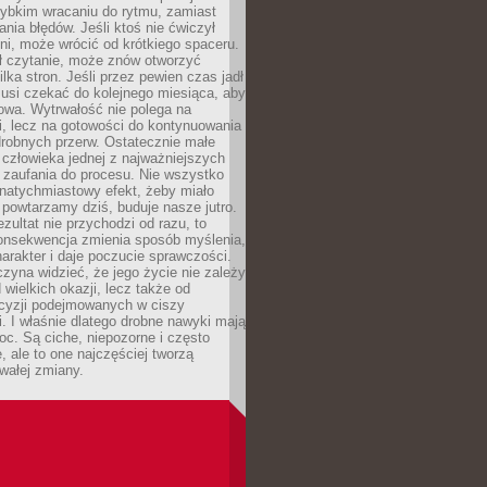
zybkim wracaniu do rytmu, zamiast
nia błędów. Jeśli ktoś nie ćwiczył
dni, może wrócić od krótkiego spaceru.
ił czytanie, może znów otworzyć
ilka stron. Jeśli przez pewien czas jadł
musi czekać do kolejnego miesiąca, aby
owa. Wytrwałość nie polega na
, lecz na gotowości do kontynuowania
drobnych przerw. Ostatecznie małe
człowieka jednej z najważniejszych
i zaufania do procesu. Nie wszystko
natychmiastowy efekt, żeby miało
 powtarzamy dziś, buduje nasze jutro.
ezultat nie przychodzi od razu, to
onsekwencja zmienia sposób myślenia,
rakter i daje poczucie sprawczości.
zyna widzieć, że jego życie nie zależy
 wielkich okazji, lecz także od
cyzji podejmowanych w ciszy
. I właśnie dlatego drobne nawyki mają
oc. Są ciche, niepozorne i często
, ale to one najczęściej tworzą
wałej zmiany.