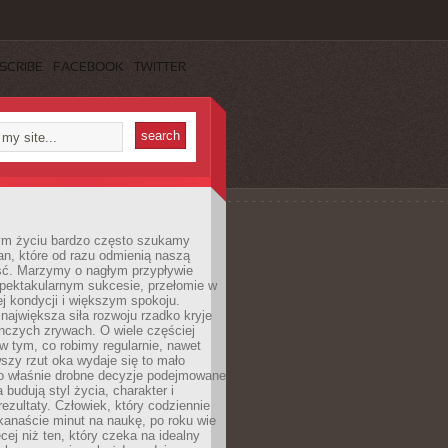
SCRIBE
FACEBOOK
TWITTER
m życiu bardzo często szukamy
an, które od razu odmienią naszą
ść. Marzymy o nagłym przypływie
spektakularnym sukcesie, przełomie w
ej kondycji i większym spokoju.
ajwiększa siła rozwoju rzadko kryje
nczych zrywach. O wiele częściej
 w tym, co robimy regularnie, nawet
rwszy rzut oka wydaje się to mało
o właśnie drobne decyzje podejmowane
 budują styl życia, charakter i
rezultaty. Człowiek, który codziennie
kanaście minut na naukę, po roku wie
cej niż ten, który czeka na idealny