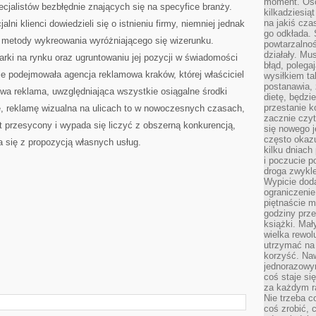
moment. Oso
cjalistów bezbłędnie znających się na specyfice branży.
kilkadziesiąt
na jakiś czas
alni klienci dowiedzieli się o istnieniu firmy, niemniej jednak
go odkłada. 
e metody wykreowania wyróżniającego się wizerunku.
powtarzalnoś
działały. Mu
marki na rynku oraz ugruntowaniu jej pozycji w świadomości
błąd, polega
kie podejmowała agencja reklamowa kraków, której właściciel
wysiłkiem ta
postanawia, 
owa reklama, uwzględniająca wszystkie osiągalne środki
dietę, będzi
przestanie k
zję, reklamę wizualna na ulicach to w nowoczesnych czasach,
zacznie czyt
t przesycony i wypada się liczyć z obszerną konkurencją,
się nowego j
często okazuj
 się z propozycją własnych usług.
kilku dniach
i poczucie 
droga zwykle
Wypicie doda
ograniczenie
piętnaście m
godziny prze
książki. Mał
wielka rewol
utrzymać na 
korzyść. Na
jednorazowy
coś staje s
za każdym r
Nie trzeba c
coś zrobić, c