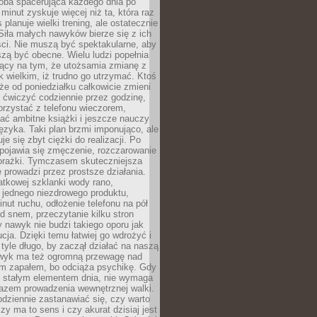
ba spacerująca każdego dnia po
 minut zyskuje więcej niż ta, która raz
 planuje wielki trening, ale ostatecznie
Siła małych nawyków bierze się z ich
ci. Nie muszą być spektakularne, aby
szą być obecne. Wielu ludzi popełnia
jący na tym, że utożsamia zmianę z
k wielkim, iż trudno go utrzymać. Ktoś
że od poniedziałku całkowicie zmieni
e ćwiczyć codziennie przez godzinę,
orzystać z telefonu wieczorem,
ać ambitne książki i jeszcze nauczy
ęzyka. Taki plan brzmi imponująco, ale
e się zbyt ciężki do realizacji. Po
 pojawia się zmęczenie, rozczarowanie
porażki. Tymczasem skuteczniejsza
 prowadzi przez prostsze działania.
tkowej szklanki wody rano,
 jednego niezdrowego produktu,
inut ruchu, odłożenie telefonu na pół
d snem, przeczytanie kilku stron
y nawyk nie budzi takiego oporu jak
ucja. Dzięki temu łatwiej go wdrożyć i
tyle długo, by zaczął działać na naszą
wyk ma też ogromną przewagę nad
m zapałem, bo odciąża psychikę. Gdy
ię stałym elementem dnia, nie wymaga
azem prowadzenia wewnętrznej walki.
odziennie zastanawiać się, czy warto
zy ma to sens i czy akurat dzisiaj jest