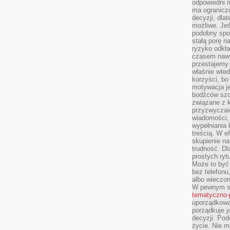
odpowiedni m
ma ograniczo
decyzji, dla
możliwe. Je
podobny spos
stałą porę n
ryzyko odkła
czasem nawy
przestajemy 
właśnie wted
korzyści, bo
motywacja je
bodźców szc
związane z 
przyzwyczaić
wiadomości, 
wypełniania 
treścią. W e
skupienie na
trudność. Dl
prostych ryt
Może to być 
bez telefonu
albo wieczor
W pewnym s
tematyczno-
uporządkowa
porządkuje j
decyzji. Pod
życie. Nie m