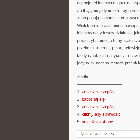
agencja reklamowa angażująca spe
Zadbają nie jedynie o to, by potencj
zaproponują najbardziej efektywn
Wielokrotnie o zaistnieniu nowej 
klientów decydowały działania, ja
powierzył promocję firmy. Całości
przekazu: internet, prasę, telewi
kiedy rynek jest nasycony, a nawe
jedyna skuteczna metoda przebicia
źródło:
———————————
1.
zobacz szczegóły
2.
zapoznaj się
3.
zobacz szczegóły
4.
kliknij, aby sprawdzić
5.
przejdź do strony
CATEGORIES:
FPS