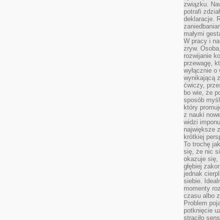
związku. Na
potrafi zdzi
deklaracje.
zaniedbaniam
małymi gesta
W pracy i n
zryw. Osoba,
rozwijanie k
przewagę, kt
wyłącznie o 
wynikającą z
ćwiczy, prze
bo wie, że p
sposób myśle
który promuj
z nauki nowe
widzi impon
największe 
krótkiej per
To trochę ja
się, że nic s
okazuje się, 
głębiej zak
jednak cierp
siebie. Ideal
momenty roz
czasu albo z
Problem poja
potknięcie 
straciło se