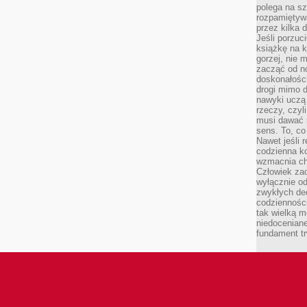
polega na s
rozpamiętywa
przez kilka 
Jeśli porzuc
książkę na k
gorzej, nie 
zacząć od n
doskonałości
drogi mimo 
nawyki uczą 
rzeczy, czyl
musi dawać 
sens. To, co
Nawet jeśli r
codzienna k
wzmacnia cha
Człowiek zac
wyłącznie od
zwykłych de
codzienności
tak wielką m
niedoceniane
fundament tr