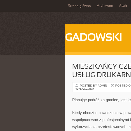
Archiwum
Atak
Strona główna
GADOWSKI
MIESZKAŃCY CZ
USŁUG DRUKARN
POSTED BY ADMIN
POSTED ON 
WYŁĄCZONA
Planując podróż za granicę, jest 
Kiedy chodzi o powodzenie w prowa
współpracować z profesjonalnymi 
wykorzystania przetestowanych m