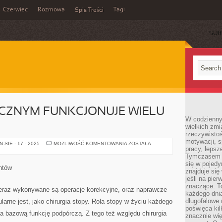
Czerwiec
Rozmowa
Tagi
Spis Treści
SUB
CZNYM FUNKCJONUJE WIELU
W codzienny
wielkich zmi
rzeczywisto
motywacji, 
NA
SIE - 17 - 2025
MOŻLIWOŚĆ KOMENTOWANIA
ZOSTAŁA
pracy, lepsz
RYNKU
MEDYCZNYM
Tymczasem n
FUNKCJONUJE
się w pojedy
WIELU
ntów
MEDYKÓW
znajduje się
jeśli na pie
znaczące. T
eraz wykonywane są operacje korekcyjne, oraz naprawcze
każdego dnia
długofalowe 
arne jest, jako chirurgia stopy. Rola stopy w życiu każdego
poświęca kil
ia bazową funkcję podpórczą. Z tego też względu chirurgia
znacznie wię