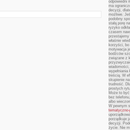
odpowiedni m
ma ograniczo
decyzji, dla
możliwe. Je
podobny spos
stałą porę n
ryzyko odkła
czasem nawy
przestajemy 
właśnie wted
korzyści, bo
motywacja je
bodźców szc
związane z 
przyzwyczaić
wiadomości, 
wypełniania 
treścią. W e
skupienie na
trudność. Dl
prostych ryt
Może to być 
bez telefonu
albo wieczor
W pewnym s
tematyczno-
uporządkowa
porządkuje j
decyzji. Pod
życie. Nie m