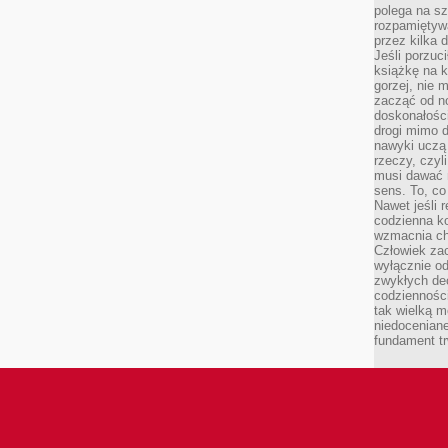
polega na s
rozpamiętywa
przez kilka 
Jeśli porzuc
książkę na k
gorzej, nie 
zacząć od n
doskonałości
drogi mimo 
nawyki uczą 
rzeczy, czyl
musi dawać 
sens. To, co
Nawet jeśli r
codzienna k
wzmacnia cha
Człowiek zac
wyłącznie od
zwykłych de
codzienności
tak wielką m
niedoceniane
fundament tr