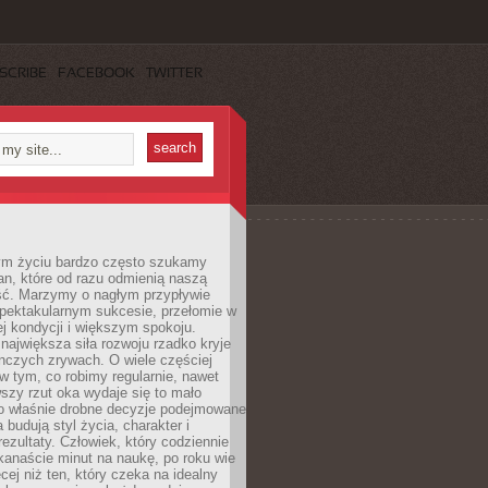
SCRIBE
FACEBOOK
TWITTER
m życiu bardzo często szukamy
an, które od razu odmienią naszą
ść. Marzymy o nagłym przypływie
spektakularnym sukcesie, przełomie w
ej kondycji i większym spokoju.
ajwiększa siła rozwoju rzadko kryje
nczych zrywach. O wiele częściej
 w tym, co robimy regularnie, nawet
rwszy rzut oka wydaje się to mało
o właśnie drobne decyzje podejmowane
 budują styl życia, charakter i
rezultaty. Człowiek, który codziennie
kanaście minut na naukę, po roku wie
cej niż ten, który czeka na idealny