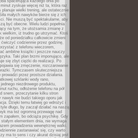
ba spacerująca każdego dnia po
 minut zyskuje więcej niż ta, która raz
 planuje wielki trening, ale ostatecznie
Siła małych nawyków bierze się z ich
ci. Nie muszą być spektakularne, aby
szą być obecne. Wielu ludzi popełnia
jący na tym, że utożsamia zmianę z
k wielkim, iż trudno go utrzymać. Ktoś
że od poniedziałku całkowicie zmieni
e ćwiczyć codziennie przez godzinę,
orzystać z telefonu wieczorem,
ać ambitne książki i jeszcze nauczy
ęzyka. Taki plan brzmi imponująco, ale
e się zbyt ciężki do realizacji. Po
 pojawia się zmęczenie, rozczarowanie
porażki. Tymczasem skuteczniejsza
 prowadzi przez prostsze działania.
tkowej szklanki wody rano,
 jednego niezdrowego produktu,
inut ruchu, odłożenie telefonu na pół
d snem, przeczytanie kilku stron
y nawyk nie budzi takiego oporu jak
ucja. Dzięki temu łatwiej go wdrożyć i
tyle długo, by zaczął działać na naszą
wyk ma też ogromną przewagę nad
m zapałem, bo odciąża psychikę. Gdy
ię stałym elementem dnia, nie wymaga
azem prowadzenia wewnętrznej walki.
odziennie zastanawiać się, czy warto
zy ma to sens i czy akurat dzisiaj jest