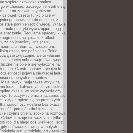
tóra wspiera człowieka zamiast
go w chaosie. Szczególnie istotne są
wające na zdrowie psychiczne.
 człowiek często funkcjonuje w
 jednego obowiązku do drugiego, z
e stale powinien robić więcej. W takiej
ści małe praktyki wyciszające mogą
 znaczenie. Regularne spacery, kilka
omego oddechu, pisanie krótkich
m, za co jesteśmy wdzięczni,
 nadmiaru informacji wieczorem,
liską osobą bez pośpiechu. Takie
dają się zwyczajne, ale to właśnie
 najczęściej odbudowuje równowagę.
hiczne nie opiera się wyłącznie na
ełomach. Często poprawia się dzięki
odzienności pojawia się więcej ładu,
ności i drobnych momentów
 Małe nawyki mają także wpływ na
nymi ludźmi. Łatwo myśleć, że bliskość
ególne okazje, wspólne wyjazdy czy
owy. To oczywiście ma znaczenie, ale
acji zwykle opiera się na prostszych
ótka wiadomość wysłana bez okazji,
ecność, pamięć o drobiazgach,
anie czyimś dniem, spokojna rozmowa
. Człowiek czuje się ważny nie tylko
toś robi dla niego coś wielkiego, lecz
, gdy doświadcza uwagi w małych
Podobnie jest w rodzinie, przyjaźni czy