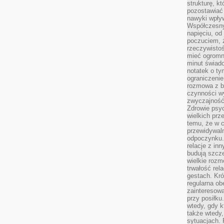
strukturę, k
pozostawiać 
nawyki wpły
Współczesny
napięciu, od
poczuciem, ż
rzeczywisto
mieć ogromne
minut świad
notatek o ty
ograniczenie
rozmowa z b
czynności wy
zwyczajność
Zdrowie psyc
wielkich prz
temu, że w c
przewidywal
odpoczynku.
relacje z in
budują szcz
wielkie rozm
trwałość rel
gestach. Kr
regularna ob
zainteresow
przy posiłku
wtedy, gdy k
także wtedy
sytuacjach. 