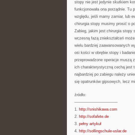
stopy nie jest jedynie skutkiem k
funkcjonowała ona porządnie. Tu 
względu, jeśli mamy zamiar, lub e
chirurgia stopy musimy prosić o 
Zabieg, jakim jest chirurgia stopy
wczesną fazą zniekształceń możem
wielu bardziej zaawansowanych wy
osi kości w obrębie stopy i bada
przeprowadzone operacje muszą z
ich charakterystyczną cechą jest to
najbardziej po zabiegu należy uni
się opatrunków gipsowych, lecz m
źródło:
———————————
1.
http://snishikawa.com
2.
http://sofafete.de
3.
pełny artykuł
4.
http://sollingschule-uslar.de