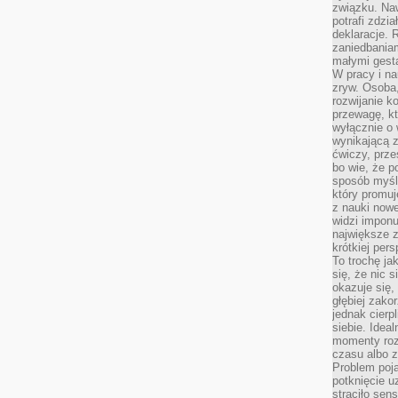
związku. Na
potrafi zdzi
deklaracje.
zaniedbaniam
małymi gesta
W pracy i n
zryw. Osoba,
rozwijanie k
przewagę, kt
wyłącznie o 
wynikającą z
ćwiczy, prze
bo wie, że p
sposób myśle
który promuj
z nauki nowe
widzi impon
największe 
krótkiej per
To trochę ja
się, że nic s
okazuje się, 
głębiej zak
jednak cierp
siebie. Ideal
momenty roz
czasu albo z
Problem poja
potknięcie 
straciło se