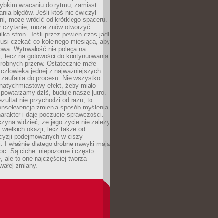
zybkim wracaniu do rytmu, zamiast
nia błędów. Jeśli ktoś nie ćwiczył
dni, może wrócić od krótkiego spaceru.
ił czytanie, może znów otworzyć
ilka stron. Jeśli przez pewien czas jadł
musi czekać do kolejnego miesiąca, aby
owa. Wytrwałość nie polega na
, lecz na gotowości do kontynuowania
drobnych przerw. Ostatecznie małe
człowieka jednej z najważniejszych
i zaufania do procesu. Nie wszystko
natychmiastowy efekt, żeby miało
 powtarzamy dziś, buduje nasze jutro.
ezultat nie przychodzi od razu, to
onsekwencja zmienia sposób myślenia,
rakter i daje poczucie sprawczości.
zyna widzieć, że jego życie nie zależy
 wielkich okazji, lecz także od
cyzji podejmowanych w ciszy
. I właśnie dlatego drobne nawyki mają
oc. Są ciche, niepozorne i często
, ale to one najczęściej tworzą
wałej zmiany.