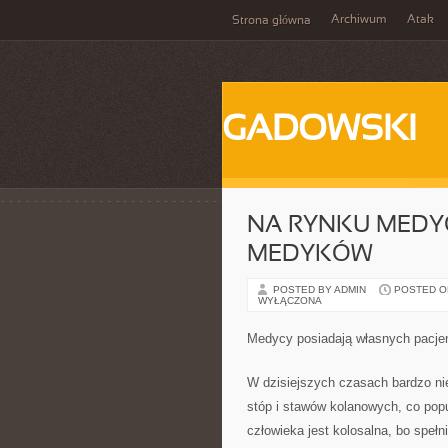
Archiwum
Atak
Strona główna
GADOWSKI
NA RYNKU MEDY
MEDYKÓW
POSTED BY ADMIN
POSTED ON 
WYŁĄCZONA
Medycy posiadają własnych pacje
W dzisiejszych czasach bardzo ni
stóp i stawów kolanowych, co popul
człowieka jest kolosalna, bo spełn