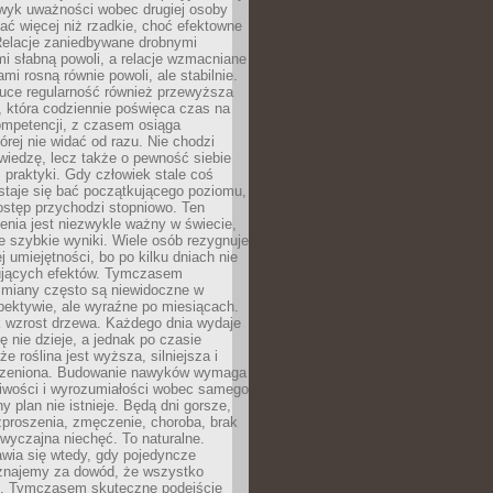
wyk uważności wobec drugiej osoby
ałać więcej niż rzadkie, choć efektowne
 Relacje zaniedbywane drobnymi
i słabną powoli, a relacje wzmacniane
mi rosną równie powoli, ale stabilnie.
auce regularność również przewyższa
 która codziennie poświęca czas na
ompetencji, z czasem osiąga
órej nie widać od razu. Nie chodzi
wiedzę, lecz także o pewność siebie
 praktyki. Gdy człowiek stale coś
staje się bać początkującego poziomu,
ostęp przychodzi stopniowo. Ten
nia jest niezwykle ważny w świecie,
e szybkie wyniki. Wiele osób rezygnuje
j umiejętności, bo po kilku dniach nie
ujących efektów. Tymczasem
zmiany często są niewidoczne w
spektywie, ale wyraźne po miesiącach.
k wzrost drzewa. Każdego dnia wydaje
ię nie dzieje, a jednak po czasie
że roślina jest wyższa, silniejsza i
orzeniona. Budowanie nawyków wymaga
liwości i wyrozumiałości wobec samego
ny plan nie istnieje. Będą dni gorsze,
proszenia, zmęczenie, choroba, brak
wyczajna niechęć. To naturalne.
wia się wtedy, gdy pojedyncze
uznajemy za dowód, że wszystko
ns. Tymczasem skuteczne podejście