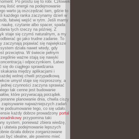
oment. Po prostu się to robi. Człowiek
ną ilość energii na podejmowanie
tego warto ją oszczędzać tam, gdzie to
śli każdego ranka zaczynamy dzień w
ób, łatwiej wejść w rytm. Jeśli mamy
a naukę, czytanie albo spacer, spada
dania tych rzeczy na później. Z
k staje się czymś naturalnym, a my
odbierać go jako trudne zadanie. To
y zaczynają pojawiać się największe
 system działa nawet wtedy, gdy
st przeciętna. W świecie pełnym
zególnie ważne stają się nawyki
koncentracją i odpoczynkiem. Łatwo
 się do ciągłego sprawdzania
skakania między aplikacjami i
każdej wolnej chwili przypadkową
fekcie umysł staje się rozproszony, a
 jednej czynności zaczyna sprawiać
atego tak cenne jest budowanie
uałów, które przywracają porządek.
poranne planowanie dnia, chwila ciszy
, zapisywanie najważniejszych zadań
ne podsumowanie tego, co się udało.
ensie każdy dobrze prowadzony
portal
poradnikowy
przypomina taki
ny system, ponieważ zbiera wiedzę,
ą i ułatwia podejmowanie lepszych
obnie działa dobrze zorganizowane
usi być idealne, ale powinno mieć