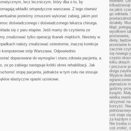
moment. Oso
osmetycznym, lecz leczniczym, który dba o to, by
kilkadziesiąt
pomagają wkładki ortopedyczne warszawa. Z tego również
na jakiś czas
go odkłada. 
wentualnie jesteśmy zmuszeni wykonać zabieg, jakim jest
powtarzalnoś
działały. Mu
pomoc doświadczonego i doświadczonego lekarza chirurga.
błąd, polega
 składa się z paru etapów. Jeśli mamy do czynienia ze
wysiłkiem ta
postanawia, 
y zrealizować tylko operację tkanek miękkich. Niestety w
dietę, będzi
padkach należy zrealizować osteotomie, inaczej korekcje
przestanie k
zacznie czyt
nie komputerowe stóp Warszawa. Odpowiednio
się nowego j
często okazuj
ostać dopasowane do wymogów i stanu zdrowia pacjenta, a
kilku dniach
, ze po zabiegu następuje krótki okres rehabilitacji. Jak
i poczucie 
droga zwykle
eruchomić stopę pacjenta, jednakże w tym celu nie stosuje
Wypicie doda
iękkie elastyczne opaski uciskowe.
ograniczenie
piętnaście m
godziny prze
książki. Mał
wielka rewol
utrzymać na 
korzyść. Na
jednorazowy
coś staje s
za każdym r
Nie trzeba c
coś zrobić, c