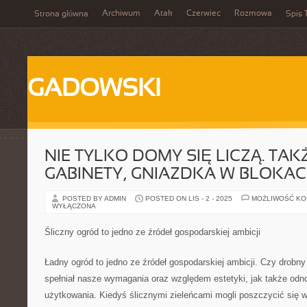
Archiwum
Atak
Czerwiec
Rozmowa
Strona główna
Spis 
GADOWSKI
NIE TYLKO DOMY SIĘ LICZĄ. TAK
GABINETY, GNIAZDKA W BLOKA
POSTED BY ADMIN
POSTED ON LIS - 2 - 2025
MOŻLIWOŚĆ K
WYŁĄCZONA
Śliczny ogród to jedno ze źródeł gospodarskiej ambicji
Ładny ogród to jedno ze źródeł gospodarskiej ambicji. Czy drobn
spełniał nasze wymagania oraz względem estetyki, jak także odn
użytkowania. Kiedyś ślicznymi zieleńcami mogli poszczycić się w