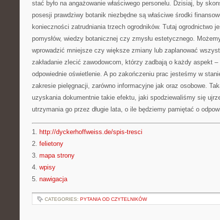
stać było na angażowanie właściwego personelu. Dzisiaj, by skon
posesji prawdziwy botanik niezbędne są właściwe środki finanso
konieczności zatrudniania trzech ogrodników. Tutaj ogrodnictwo j
pomysłów, wiedzy botanicznej czy zmysłu estetycznego. Możemy
wprowadzić mniejsze czy większe zmiany lub zaplanować wszyst
zakładanie zlecić zawodowcom, którzy zadbają o każdy aspekt –
odpowiednie oświetlenie. A po zakończeniu prac jesteśmy w stani
zakresie pielęgnacji, zarówno informacyjne jak oraz osobowe. Tak
uzyskania dokumentnie takie efektu, jaki spodziewaliśmy się ujrz
utrzymania go przez długie lata, o ile będziemy pamiętać o odpowi
1.
http://dyckerhoffweiss.de/spis-tresci
2.
felietony
3.
mapa strony
4.
wpisy
5.
nawigacja
CATEGORIES:
PYTANIA OD CZYTELNIKÓW