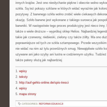
innych krajów. Jest ono niesłychanie piękne i obecnie wolno wyko
szkła. Są też pokazy szklane w których widać wyraźnie jak kolor
pozytywy. Z barwnego szkła wolno zrobić wiele ciekawych dekorac
okazję. Szkło barwne jest wykonane z takiego surowca jak pospol
barwniki. W następstwie tego proces produkcyjny jest nieco inny. 
także o wiele droższe – wypróbuj sklep Helios. Najbardziej legen
takie jak czerwony, niebieski, zielony czy także żółty. Ma ono duż
poprawniejsze od tych ze szkła sztampowego. Przede wszystkim n
nie widać na nim aż tylu przeróżnych smug. Niewątpliwie szkło k
używane ani jako szyby ani lustra w codziennym użytku. Tudzie
także patery służą jak najbardziej.
1.
wpisy
2.
teksty
3.
http://auf-gehts-online.de/spis-tresci
4.
wpisy
5.
mapa strony
CATEGORIES:
REFORMA EDUKACJI