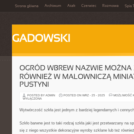
Archiwum
Atak
Czerwiec
Rozmowa
Strona główna
Spis 
GADOWSKI
OGRÓD WBREW NAZWIE MOŻNA 
RÓWNIEŻ W MALOWNICZĄ MINI
PUSTYNI
POSTED BY ADMIN
POSTED ON WRZ - 25 - 2025
MOŻLIWOŚĆ 
WYŁĄCZONA
Wytwórczość szkła jest jednym z bardziej legendarnych i cennyc
Szkło barwne jest to taki rodzaj szkła jaki jest przetwarzany na s
się z niego wszystkie dekoracyjne wyroby szklane lub też również