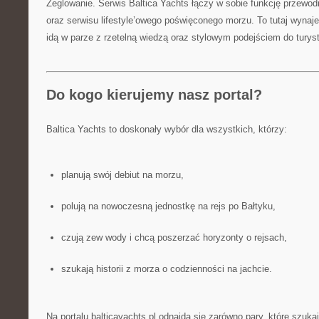
Żeglowanie. Serwis Baltica Yachts łączy w sobie funkcję przewodn
oraz serwisu lifestyle’owego poświęconego morzu. To tutaj wyna
idą w parze z rzetelną wiedzą oraz stylowym podejściem do turyst
Do kogo kierujemy nasz portal?
Baltica Yachts to doskonały wybór dla wszystkich, którzy:
planują swój debiut na morzu,
polują na nowoczesną jednostkę na rejs po Bałtyku,
czują zew wody i chcą poszerzać horyzonty o rejsach,
szukają historii z morza o codzienności na jachcie.
Na portalu balticayachts.pl odnajdą się zarówno pary, które szu