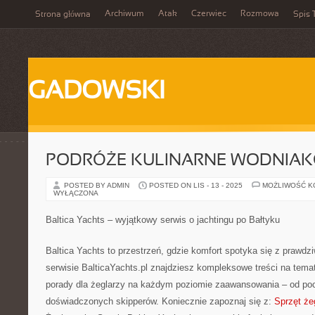
Archiwum
Atak
Czerwiec
Rozmowa
Strona główna
Spis 
GADOWSKI
PODRÓŻE KULINARNE WODNIA
POSTED BY ADMIN
POSTED ON LIS - 13 - 2025
MOŻLIWOŚĆ 
WYŁĄCZONA
Baltica Yachts – wyjątkowy serwis o jachtingu po Bałtyku
Baltica Yachts to przestrzeń, gdzie komfort spotyka się z prawdz
serwisie BalticaYachts.pl znajdziesz kompleksowe treści na temat
porady dla żeglarzy na każdym poziomie zaawansowania – od po
doświadczonych skipperów. Koniecznie zapoznaj się z:
Sprzęt że