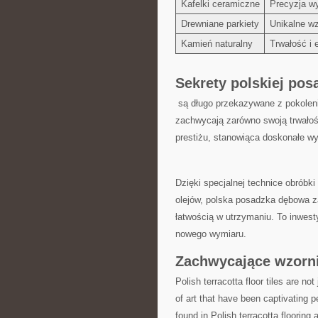
Kafelki ceramiczne
Precyzja ⁤w
Drewniane parkiety
Unikalne wz
Kamień naturalny
Trwałość⁤ i 
Sekrety polskiej pos
⁣ są długo przekazywane z pokoleni
⁤zachwycają zarówno swoją trwałoś
prestiżu, stanowiąca ⁤doskonałe 
Dzięki specjalnej technice obróbki
olejów, polska posadzka dębowa zac
łatwością w utrzymaniu. To inwesty
nowego wymiaru.
Zachwycające wzorni
Polish terracotta floor⁣ tiles are no
of art that have ⁤been ⁢captivating p
found‍ in Polish terracotta flooring‍