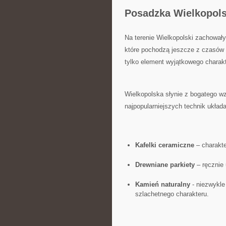
Posadzka ⁤Wielkopols
Na terenie Wielkopolski zachowały s
które pochodzą jeszcze ‌z czasów 
tylko element wyjątkowego charakte
Wielkopolska słynie z bogatego wzor
najpopularniejszych technik układa
Kafelki ⁣ceramiczne
– charakte
Drewniane ‌parkiety
– ręcznie 
Kamień naturalny
-‌ niezwykl
szlachetnego charakteru.