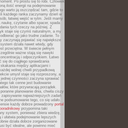
oment. Po prostu się to robi. Człowiek
ną ilość energii na podejmowanie
tego warto ją oszczędzać tam, gdzie to
śli każdego ranka zaczynamy dzień w
ób, łatwiej wejść w rytm. Jeśli mamy
a naukę, czytanie albo spacer, spada
dania tych rzeczy na później. Z
k staje się czymś naturalnym, a my
odbierać go jako trudne zadanie. To
y zaczynają pojawiać się największe
 system działa nawet wtedy, gdy
st przeciętna. W świecie pełnym
zególnie ważne stają się nawyki
koncentracją i odpoczynkiem. Łatwo
 się do ciągłego sprawdzania
skakania między aplikacjami i
każdej wolnej chwili przypadkową
fekcie umysł staje się rozproszony, a
 jednej czynności zaczyna sprawiać
atego tak cenne jest budowanie
uałów, które przywracają porządek.
poranne planowanie dnia, chwila ciszy
, zapisywanie najważniejszych zadań
ne podsumowanie tego, co się udało.
ensie każdy dobrze prowadzony
portal
poradnikowy
przypomina taki
ny system, ponieważ zbiera wiedzę,
ą i ułatwia podejmowanie lepszych
obnie działa dobrze zorganizowane
usi być idealne, ale powinno mieć