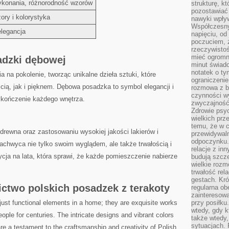
ykonania, różnorodność​ wzorów
strukturę, k
pozostawiać 
ory i⁣ kolorystyka
nawyki wpły
Współczesny
elegancja
napięciu, od
poczuciem, ż
rzeczywisto
mieć ogromne
adzki dębowej
minut świad
notatek o ty
a na‍ pokolenie, tworząc unikalne dzieła sztuki, które
ograniczenie
cią, jak i pięknem. Dębowa posadzka to⁣ symbol elegancji i
rozmowa z b
czynności wy
wykończenie każdego wnętrza.
zwyczajność
Zdrowie psyc
wielkich prz
temu, że w c
 drewna oraz⁣ zastosowaniu wysokiej jakości lakierów i
przewidywal
odpoczynku.
hwyca nie ​tylko swoim‌ wyglądem, ale także trwałością ⁣i
relacje z in
cja na⁤ lata, która sprawi, że każde pomieszczenie nabierze
budują szcz
wielkie rozm
trwałość rel
gestach. Kr
ctwo polskich posadzek z terakoty
regularna ob
zainteresow
t just​ functional​ elements in a home; they are exquisite works
przy posiłku
wtedy, gdy k
eople for centuries. The​ intricate designs and vibrant ​colors
także wtedy
sytuacjach. 
 are a⁤ testament‍ to the craftsmanship and creativity ⁤of Polish