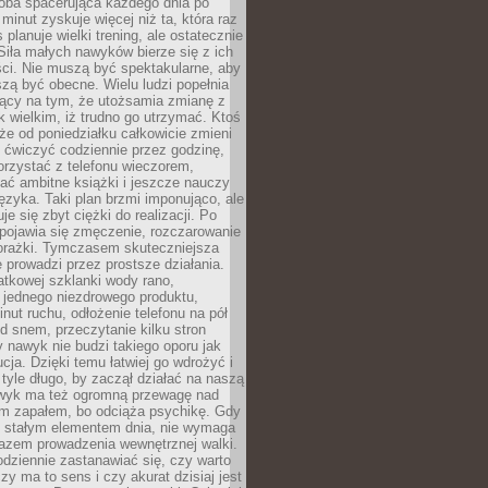
ba spacerująca każdego dnia po
 minut zyskuje więcej niż ta, która raz
 planuje wielki trening, ale ostatecznie
Siła małych nawyków bierze się z ich
ci. Nie muszą być spektakularne, aby
szą być obecne. Wielu ludzi popełnia
jący na tym, że utożsamia zmianę z
k wielkim, iż trudno go utrzymać. Ktoś
że od poniedziałku całkowicie zmieni
e ćwiczyć codziennie przez godzinę,
orzystać z telefonu wieczorem,
ać ambitne książki i jeszcze nauczy
ęzyka. Taki plan brzmi imponująco, ale
e się zbyt ciężki do realizacji. Po
 pojawia się zmęczenie, rozczarowanie
porażki. Tymczasem skuteczniejsza
 prowadzi przez prostsze działania.
tkowej szklanki wody rano,
 jednego niezdrowego produktu,
inut ruchu, odłożenie telefonu na pół
d snem, przeczytanie kilku stron
y nawyk nie budzi takiego oporu jak
ucja. Dzięki temu łatwiej go wdrożyć i
tyle długo, by zaczął działać na naszą
wyk ma też ogromną przewagę nad
m zapałem, bo odciąża psychikę. Gdy
ię stałym elementem dnia, nie wymaga
azem prowadzenia wewnętrznej walki.
odziennie zastanawiać się, czy warto
zy ma to sens i czy akurat dzisiaj jest