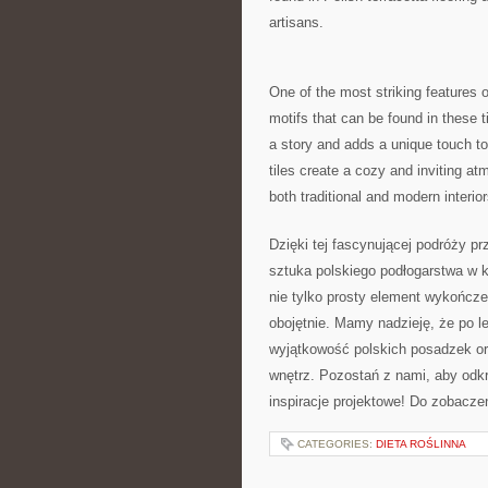
‍artisans.
One of the most striking⁤ features o
motifs that can be found in these ti
a ‌story and adds a unique touch‌ to
tiles create a cozy and inviting at
both traditional and modern interior
Dzięki tej⁤ fascynującej podróży 
sztuka polskiego podłogarstwa w k
nie tylko prosty element wykończen
obojętnie. Mamy nadzieję, że po l
wyjątkowość polskich posadzek ⁣or
wnętrz. ⁣Pozostań z nami, aby⁤ od
inspiracje projektowe! Do zobacze
CATEGORIES:
DIETA ROŚLINNA