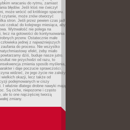
zybkim wracaniu do rytmu, zamiast
nia błędów. Jeśli ktoś nie ćwiczył
dni, może wrócić od krótkiego spaceru.
ił czytanie, może znów otworzyć
ilka stron. Jeśli przez pewien czas jadł
musi czekać do kolejnego miesiąca, aby
owa. Wytrwałość nie polega na
, lecz na gotowości do kontynuowania
drobnych przerw. Ostatecznie małe
człowieka jednej z najważniejszych
i zaufania do procesu. Nie wszystko
natychmiastowy efekt, żeby miało
 powtarzamy dziś, buduje nasze jutro.
ezultat nie przychodzi od razu, to
onsekwencja zmienia sposób myślenia,
rakter i daje poczucie sprawczości.
zyna widzieć, że jego życie nie zależy
 wielkich okazji, lecz także od
cyzji podejmowanych w ciszy
. I właśnie dlatego drobne nawyki mają
oc. Są ciche, niepozorne i często
, ale to one najczęściej tworzą
wałej zmiany.