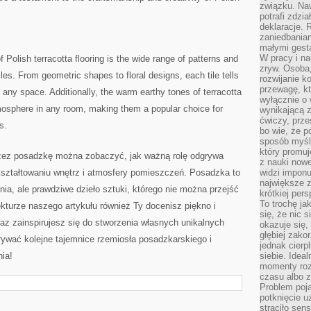
związku. Na
potrafi zdzi
deklaracje.
zaniedbaniam
małymi gesta
W pracy i n
f Polish‌ terracotta ‍flooring is the wide range of patterns and
zryw. Osoba,
les. From geometric ⁢shapes to floral designs, ⁢each tile tells
rozwijanie k
przewagę, kt
 ⁣any space. ‍Additionally, the warm earthy tones of terracotta‍
wyłącznie o 
mosphere in any room, making them a⁢ popular choice for‌
wynikającą z
ćwiczy, prze
s.
bo wie, że p
sposób myśle
który promuj
przez posadzkę⁢ można zobaczyć, jak ważną rolę odgrywa
z nauki nowe
ształtowaniu​ wnętrz i ‌atmosfery ​pomieszczeń. Posadzka to
widzi impon
największe 
ia,​ ale prawdziwe‌ dzieło sztuki, którego nie można przejść
krótkiej per
To trochę ja
ekturze naszego artykułu również Ty docenisz piękno i
się, że nic s
az zainspirujesz się do stworzenia⁤ własnych unikalnych
okazuje się, 
głębiej zak
krywać kolejne tajemnice rzemiosła posadzkarskiego i
jednak cierp
nia!
siebie. Ideal
momenty roz
czasu albo z
Problem poja
potknięcie 
straciło se