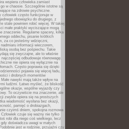
tóra wspiera człowieka zamiast
go w chaosie. Szczególnie istotne są
wające na zdrowie psychiczne.
 człowiek często funkcjonuje w
 jednego obowiązku do drugiego, z
e stale powinien robić więcej. W takiej
ści małe praktyki wyciszające mogą
 znaczenie. Regularne spacery, kilka
omego oddechu, pisanie krótkich
m, za co jesteśmy wdzięczni,
 nadmiaru informacji wieczorem,
liską osobą bez pośpiechu. Takie
dają się zwyczajne, ale to właśnie
 najczęściej odbudowuje równowagę.
hiczne nie opiera się wyłącznie na
ełomach. Często poprawia się dzięki
odzienności pojawia się więcej ładu,
ności i drobnych momentów
 Małe nawyki mają także wpływ na
nymi ludźmi. Łatwo myśleć, że bliskość
ególne okazje, wspólne wyjazdy czy
owy. To oczywiście ma znaczenie, ale
acji zwykle opiera się na prostszych
ótka wiadomość wysłana bez okazji,
ecność, pamięć o drobiazgach,
anie czyimś dniem, spokojna rozmowa
. Człowiek czuje się ważny nie tylko
toś robi dla niego coś wielkiego, lecz
, gdy doświadcza uwagi w małych
Podobnie jest w rodzinie, przyjaźni czy