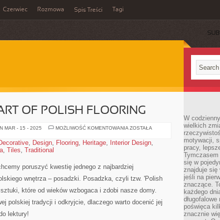
Czerwiec
Rozmowa
Tagi
Spis Treści
SUB
ART OF POLISH FLOORING
W codzienny
wielkich zmi
POSADZKA:
 MAR - 15 - 2025
MOŻLIWOŚĆ KOMENTOWANIA
ZOSTAŁA
rzeczywisto
THE
ART
motywacji, 
Decorative
,
Design
,
Flooring
,
Heritage
,
Interior Design
,
OF
pracy, lepsz
a
,
Tiles
,
Traditional
POLISH
Tymczasem n
FLOORING
się w pojedy
 chcemy poruszyć kwestię jednego z najbardziej
znajduje się
jeśli na pie
lskiego wnętrza – posadzki. Posadzka, czyli tzw. 'Polish
znaczące. T
 sztuki, które od wieków wzbogaca⁣ i zdobi nasze domy.
każdego dnia
długofalowe 
wej polskiej tradycji i odkryjcie, dlaczego‌ warto docenić⁤ jej
poświęca kil
 ⁢lektury!
znacznie wię