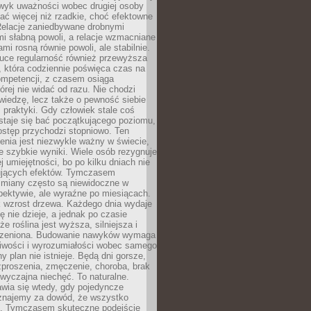
wyk uważności wobec drugiej osoby
ałać więcej niż rzadkie, choć efektowne
 Relacje zaniedbywane drobnymi
i słabną powoli, a relacje wzmacniane
mi rosną równie powoli, ale stabilnie.
auce regularność również przewyższa
 która codziennie poświęca czas na
ompetencji, z czasem osiąga
órej nie widać od razu. Nie chodzi
wiedzę, lecz także o pewność siebie
 praktyki. Gdy człowiek stale coś
staje się bać początkującego poziomu,
ostęp przychodzi stopniowo. Ten
nia jest niezwykle ważny w świecie,
e szybkie wyniki. Wiele osób rezygnuje
j umiejętności, bo po kilku dniach nie
ujących efektów. Tymczasem
zmiany często są niewidoczne w
spektywie, ale wyraźne po miesiącach.
k wzrost drzewa. Każdego dnia wydaje
ię nie dzieje, a jednak po czasie
że roślina jest wyższa, silniejsza i
orzeniona. Budowanie nawyków wymaga
liwości i wyrozumiałości wobec samego
ny plan nie istnieje. Będą dni gorsze,
proszenia, zmęczenie, choroba, brak
wyczajna niechęć. To naturalne.
wia się wtedy, gdy pojedyncze
uznajemy za dowód, że wszystko
ns. Tymczasem skuteczne podejście