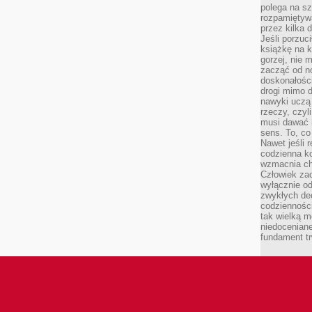
polega na s
rozpamiętywa
przez kilka 
Jeśli porzuc
książkę na k
gorzej, nie 
zacząć od n
doskonałości
drogi mimo 
nawyki uczą 
rzeczy, czyl
musi dawać 
sens. To, co
Nawet jeśli r
codzienna k
wzmacnia cha
Człowiek zac
wyłącznie od
zwykłych de
codzienności
tak wielką m
niedoceniane
fundament tr