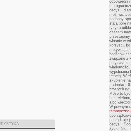
odpowiedni m
ma ograniczo
decyzji, dla
możliwe. Je
podobny spos
stałą porę n
ryzyko odkła
czasem nawy
przestajemy 
właśnie wted
korzyści, bo
motywacja je
bodźców szc
związane z 
przyzwyczaić
wiadomości, 
wypełniania 
treścią. W e
skupienie na
trudność. Dl
prostych ryt
Może to być 
bez telefonu
albo wieczor
W pewnym s
tematyczno-
uporządkowa
porządkuje j
ERYSTYKA
decyzji. Pod
życie. Nie m