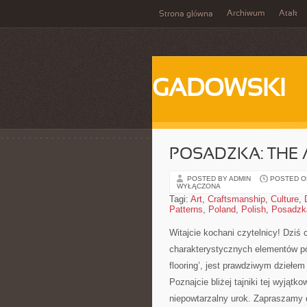
Archiwum
Atak
Strona główna
GADOWSKI
POSADZKA: THE 
POSTED BY ADMIN
POSTED ON
WYŁĄCZONA
Tagi:
Art
,
Craftsmanship
,
Culture
,
Patterns
,
Poland
,
Polish
,
Posadzk
Witajcie kochani czytelnicy! Dziś
charakterystycznych ⁤elementów po
flooring’, jest prawdziwym dziełem
Poznajcie bliżej⁣ tajniki tej‍ wyjątko
niepowtarzalny urok. Zapraszamy do