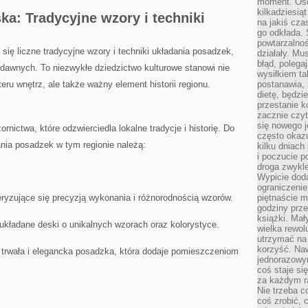
moment. Oso
kilkadziesiąt
ka: Tradycyjne wzory i techniki
na jakiś czas
go odkłada. 
powtarzalnoś
ię‍ liczne tradycyjne wzory ⁢i techniki układania ⁤posadzek,
działały. Mu
błąd, polega
dawnych. ⁤To niezwykłe dziedzictwo kulturowe stanowi nie
wysiłkiem ta
ru wnętrz, ale ‍także ważny element historii ​regionu.
postanawia, 
dietę, będzi
przestanie k
zacznie czyt
się nowego j
nictwa, które odzwierciedla lokalne tradycje i ​historię. Do
często okazuj
nia posadzek w tym regionie należą: ⁣
kilku dniach
i poczucie 
droga zwykle
Wypicie doda
ograniczenie
ryzujące się precyzją wykonania i różnorodnością wzorów.
piętnaście m
godziny prze
książki. Mał
układane deski o unikalnych wzorach oraz⁣ kolorystyce.
wielka rewol
utrzymać na 
korzyść. Na
e trwała i elegancka posadzka, która dodaje​ pomieszczeniom
jednorazowy
coś staje s
za każdym r
Nie trzeba c
coś zrobić, c