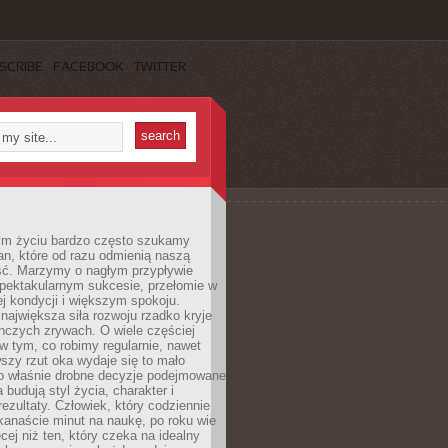
SCRIBE
FACEBOOK
TWITTER
m życiu bardzo często szukamy
an, które od razu odmienią naszą
ść. Marzymy o nagłym przypływie
spektakularnym sukcesie, przełomie w
ej kondycji i większym spokoju.
ajwiększa siła rozwoju rzadko kryje
nczych zrywach. O wiele częściej
 w tym, co robimy regularnie, nawet
rwszy rzut oka wydaje się to mało
o właśnie drobne decyzje podejmowane
 budują styl życia, charakter i
rezultaty. Człowiek, który codziennie
kanaście minut na naukę, po roku wie
cej niż ten, który czeka na idealny