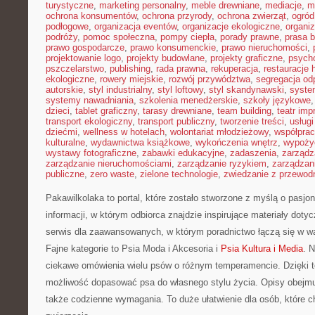
turystyczne
,
marketing personalny
,
meble drewniane
,
mediacje
,
m
ochrona konsumentów
,
ochrona przyrody
,
ochrona zwierząt
,
ogród
podłogowe
,
organizacja eventów
,
organizacje ekologiczne
,
organi
podróży
,
pomoc społeczna
,
pompy ciepła
,
porady prawne
,
prasa 
prawo gospodarcze
,
prawo konsumenckie
,
prawo nieruchomości
,
projektowanie logo
,
projekty budowlane
,
projekty graficzne
,
psycho
pszczelarstwo
,
publishing
,
rada prawna
,
rekuperacja
,
restauracje 
ekologiczne
,
rowery miejskie
,
rozwój przywództwa
,
segregacja o
autorskie
,
styl industrialny
,
styl loftowy
,
styl skandynawski
,
syste
systemy nawadniania
,
szkolenia menedżerskie
,
szkoły językowe
dzieci
,
tablet graficzny
,
tarasy drewniane
,
team building
,
teatr im
transport ekologiczny
,
transport publiczny
,
tworzenie treści
,
usługi
dziećmi
,
wellness w hotelach
,
wolontariat młodzieżowy
,
współpra
kulturalne
,
wydawnictwa książkowe
,
wykończenia wnętrz
,
wypoży
wystawy fotograficzne
,
zabawki edukacyjne
,
zadaszenia
,
zarządz
zarządzanie nieruchomościami
,
zarządzanie ryzykiem
,
zarządzan
publiczne
,
zero waste
,
zielone technologie
,
zwiedzanie z przewod
Pakawilkolaka to portal, które zostało stworzone z myślą o pasjo
informacji, w którym odbiorca znajdzie inspirujące materiały doty
serwis dla zaawansowanych, w którym poradnictwo łączą się w wa
Fajne kategorie to Psia Moda i Akcesoria i
Psia Kultura i Media
. 
ciekawe omówienia wielu psów o różnym temperamencie. Dzięki 
możliwość dopasować psa do własnego stylu życia. Opisy obejmuj
także codzienne wymagania. To duże ułatwienie dla osób, które 