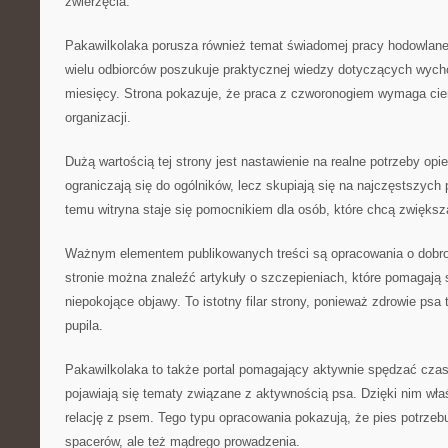
zwierzęcia.
Pakawilkolaka porusza również temat świadomej pracy hodowlanej
wielu odbiorców poszukuje praktycznej wiedzy dotyczących wych
miesięcy. Strona pokazuje, że praca z czworonogiem wymaga cierp
organizacji.
Dużą wartością tej strony jest nastawienie na realne potrzeby opi
ograniczają się do ogólników, lecz skupiają się na najczęstszych p
temu witryna staje się pomocnikiem dla osób, które chcą zwiększ
Ważnym elementem publikowanych treści są opracowania o dobr
stronie można znaleźć artykuły o szczepieniach, które pomagają
niepokojące objawy. To istotny filar strony, ponieważ zdrowie psa 
pupila.
Pakawilkolaka to także portal pomagający aktywnie spędzać cza
pojawiają się tematy związane z aktywnością psa. Dzięki nim wł
relację z psem. Tego typu opracowania pokazują, że pies potrzebu
spacerów, ale też mądrego prowadzenia.