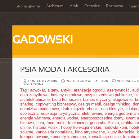
Archiwum
Atak
Czerwiec
Rozmowa
Strona główna
Spis 
GADOWSKI
PSIA MODA I AKCESORIA
POSTED BY ADMIN
POSTED ON KWI - 15 - 2026
MOŻLIWOŚĆ 
WYŁĄCZONA
Tagi:
adwokat
,
altany
,
antyki
,
aranżacja ogrodu
,
asertywność
,
aud
auta zabytkowe
,
baseny ogrodowe
,
bezpieczeństwo publiczne
,
bi
architektoniczne
,
biuro tłumaczeń
,
biznes etyczny
,
blogowanie
,
bo
sharing
,
copywriting biznesowy
,
design mebli
,
design thinking
,
dom
doradztwo podatkowe
,
druk książek
,
ebooki
,
eco lifestyle
,
edukac
społeczna
,
edukacja turystyczna
,
elektrownie
,
energia geotermaln
energia wiatrowa
,
energia wodna
,
energooszczędne domy
,
event 
filmowe
,
flora
,
food trucki
,
freelancing
,
geografia Polski
,
grafika k
online
,
historia Polski
,
hobby kolekcjonerskie
,
hodowla koni
,
hotel
solarne
,
kancelaria notarialna
,
kino artystyczne
,
kluby literackie
,
k
kompostowanie
,
koncerty kameralne
,
konsultacje online
,
krajobra