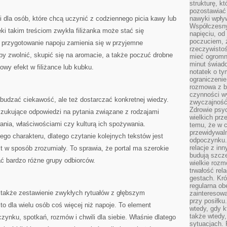
strukturę, k
pozostawiać 
ji dla osób, które chcą uczynić z codziennego picia kawy lub
nawyki wpły
Współczesny
ęki takim treściom zwykła filiżanka może stać się
napięciu, od
poczuciem, ż
przygotowanie napoju zamienia się w przyjemne
rzeczywisto
y zwolnić, skupić się na aromacie, a także poczuć drobne
mieć ogromne
minut świad
owy efekt w filiżance lub kubku.
notatek o ty
ograniczenie
rozmowa z b
czynności wy
budzać ciekawość, ale też dostarczać konkretnej wiedzy.
zwyczajność
Zdrowie psyc
szukujące odpowiedzi na pytania związane z rodzajami
wielkich prz
ania, właściwościami czy kulturą ich spożywania.
temu, że w c
przewidywal
iego charakteru, dlatego czytanie kolejnych tekstów jest
odpoczynku.
relacje z in
 w sposób zrozumiały. To sprawia, że portal ma szerokie
budują szcz
ć bardzo różne grupy odbiorców.
wielkie rozm
trwałość rel
gestach. Kr
regularna ob
także zestawienie zwykłych rytuałów z głębszym
zainteresow
przy posiłku
to dla wielu osób coś więcej niż napoje. To element
wtedy, gdy k
także wtedy
ynku, spotkań, rozmów i chwili dla siebie. Właśnie dlatego
sytuacjach. 