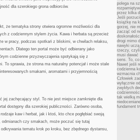
polega na s
jność dla szerokiego grona odbiorców.
rozpamiętywa
przez kilka 
Jeśli porzuc
książkę na k
kt, że tematyka strony otwiera ogromne możliwości dla
gorzej, nie 
zacząć od n
ch z codziennym stylem życia. Kawa i herbata są przecież
doskonałości
drogi mimo 
że w pracy, podczas spotkań z bliskimi, w chwilach relaksu,
nawyki uczą 
entach. Dlatego ten portal może być odbierany jako
rzeczy, czyl
musi dawać 
którym codzienne przyzwyczajenia spotykają się z
sens. To, co
i. To sprawia, że strona ma naturalny potencjał i może stale
Nawet jeśli r
codzienna k
ainteresowanych smakami, aromatami i przyjemnością
wzmacnia cha
Człowiek zac
wyłącznie od
zwykłych de
codzienności
tak wielką m
ić jej zachęcający styl. To nie jest miejsce zamknięte dla
niedoceniane
rtal dostępny dla szerokiej publiczności. Zarówno osoba,
fundament tr
odzaje kaw i herbat, jak i ktoś, kto chce pogłębiać swoją
, odmianach czy smakach, może poczuć się tutaj
 odkrywania tematu krok po kroku, bez zbędnego dystansu,