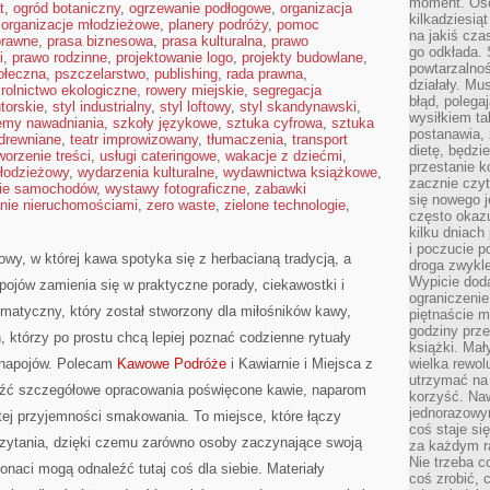
moment. Oso
t
,
ogród botaniczny
,
ogrzewanie podłogowe
,
organizacja
kilkadziesiąt
,
organizacje młodzieżowe
,
planery podróży
,
pomoc
na jakiś czas
prawne
,
prasa biznesowa
,
prasa kulturalna
,
prawo
go odkłada. 
i
,
prawo rodzinne
,
projektowanie logo
,
projekty budowlane
,
powtarzalnoś
ołeczna
,
pszczelarstwo
,
publishing
,
rada prawna
,
działały. Mu
,
rolnictwo ekologiczne
,
rowery miejskie
,
segregacja
błąd, polega
torskie
,
styl industrialny
,
styl loftowy
,
styl skandynawski
,
wysiłkiem ta
emy nawadniania
,
szkoły językowe
,
sztuka cyfrowa
,
sztuka
postanawia, 
 drewniane
,
teatr improwizowany
,
tłumaczenia
,
transport
dietę, będzi
worzenie treści
,
usługi cateringowe
,
wakacje z dziećmi
,
przestanie k
młodzieżowy
,
wydarzenia kulturalne
,
wydawnictwa książkowe
,
zacznie czyt
ie samochodów
,
wystawy fotograficzne
,
zabawki
się nowego j
nie nieruchomościami
,
zero waste
,
zielone technologie
,
często okazuj
kilku dniach
i poczucie 
owy, w której kawa spotyka się z herbacianą tradycją, a
droga zwykle
Wypicie doda
ojów zamienia się w praktyczne porady, ciekawostki i
ograniczenie
ematyczny, który został stworzony dla miłośników kawy,
piętnaście m
godziny prze
ch, którzy po prostu chcą lepiej poznać codzienne rytuały
książki. Mał
 napojów. Polecam
Kawowe Podróże
i Kawiarnie i Miejsca z
wielka rewol
utrzymać na 
eźć szczegółowe opracowania poświęcone kawie, naparom
korzyść. Na
jednorazowy
tej przyjemności smakowania. To miejsce, które łączy
coś staje s
czytania, dzięki czemu zarówno osoby zaczynające swoją
za każdym r
Nie trzeba c
onaci mogą odnaleźć tutaj coś dla siebie. Materiały
coś zrobić, c