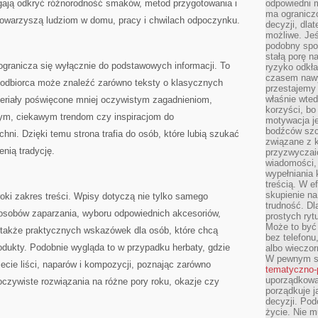
gają odkryć różnorodność smaków, metod przygotowania i
odpowiedni m
ma ograniczo
 towarzyszą ludziom w domu, pracy i chwilach odpoczynku.
decyzji, dla
możliwe. Je
podobny spos
stałą porę n
 ogranicza się wyłącznie do podstawowych informacji. To
ryzyko odkła
czasem nawy
j odbiorca może znaleźć zarówno teksty o klasycznych
przestajemy 
właśnie wted
ateriały poświęcone mniej oczywistym zagadnieniom,
korzyści, bo
m, ciekawym trendom czy inspiracjom do
motywacja je
bodźców szc
ni. Dzięki temu strona trafia do osób, które lubią szukać
związane z 
cenią tradycję.
przyzwyczaić
wiadomości, 
wypełniania 
treścią. W e
skupienie na
roki zakres treści. Wpisy dotyczą nie tylko samego
trudność. Dl
sposobów zaparzania, wyboru odpowiednich akcesoriów,
prostych ryt
Może to być 
także praktycznych wskazówek dla osób, które chcą
bez telefonu
odukty. Podobnie wygląda to w przypadku herbaty, gdzie
albo wieczor
W pewnym s
ecie liści, naparów i kompozycji, poznając zarówno
tematyczno-
uporządkowa
 oczywiste rozwiązania na różne pory roku, okazje czy
porządkuje j
decyzji. Pod
życie. Nie m