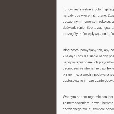
To również świetne źródło inspirac
herbaty coś więcej niż rutynę. Dzi
codziennym momentem relaksu, a 
doświadczenie. Strona zachęca, ab
szczegóły, które wpływają na końc
Blog został pomyślany tak, aby po
Znajdą tu coś dla siebie osoby po
napojów, sposobami ich przygotow
Jednocześnie strona nie traci lekk
przyjemne, a wiedza podawana jest
zastosowanie i może zainteresowa
Ważnym atutem tego miejsca jest 
zainteresowaniem. Kawa i herbata 
codziennego życia, symbole odpocz