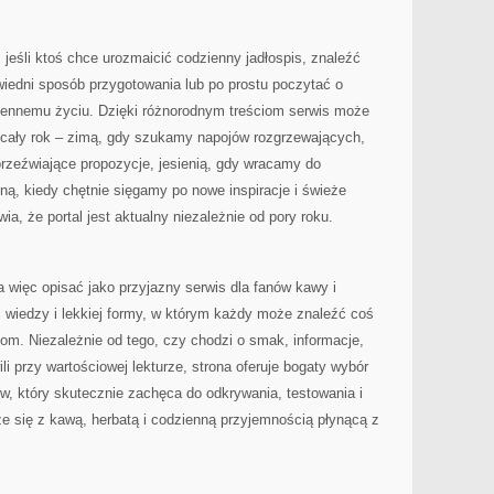
 jeśli ktoś chce urozmaicić codzienny jadłospis, znaleźć
wiedni sposób przygotowania lub po prostu poczytać o
iennemu życiu. Dzięki różnorodnym treściom serwis może
cały rok – zimą, gdy szukamy napojów rozgrzewających,
 orzeźwiające propozycje, jesienią, gdy wracamy do
ą, kiedy chętnie sięgamy po nowe inspiracje i świeże
a, że portal jest aktualny niezależnie od pory roku.
a więc opisać jako przyjazny serwis dla fanów kawy i
 wiedzy i lekkiej formy, w którym każdy może znaleźć coś
m. Niezależnie od tego, czy chodzi o smak, informacje,
i przy wartościowej lekturze, strona oferuje bogaty wybór
ów, który skutecznie zachęca do odkrywania, testowania i
e się z kawą, herbatą i codzienną przyjemnością płynącą z