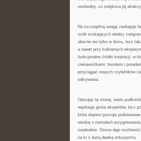
swobodny, co zwiększa jej atrakcy
Na szczególną uwagę zasługuje fa
osób szukających wiedzy związany
obecne nie tylko w domu, lecz tak
a nawet przy kulinarnych eksperym
funkcjonalne źródło inspiracji, w 
ciekawostkami, trendami i poradam
przyciągać nowych czytelników z
odkrywania.
Opisując tę stronę, warto podkreśl
wąskiego grona ekspertów, lecz po
która dopiero poznaje podstawowe r
wiedzę o metodach przygotowania
swobodnie. Strona daje możliwość
za to z dużą dawką entuzjazmu.