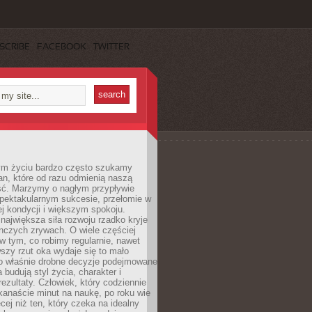
SCRIBE
FACEBOOK
TWITTER
m życiu bardzo często szukamy
an, które od razu odmienią naszą
ść. Marzymy o nagłym przypływie
spektakularnym sukcesie, przełomie w
ej kondycji i większym spokoju.
ajwiększa siła rozwoju rzadko kryje
nczych zrywach. O wiele częściej
 w tym, co robimy regularnie, nawet
rwszy rzut oka wydaje się to mało
o właśnie drobne decyzje podejmowane
 budują styl życia, charakter i
rezultaty. Człowiek, który codziennie
kanaście minut na naukę, po roku wie
cej niż ten, który czeka na idealny