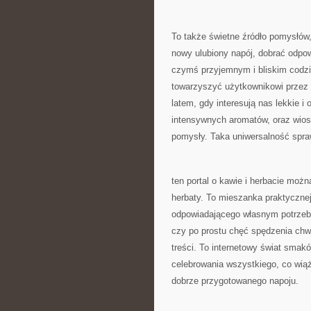
To także świetne źródło pomysłów,
nowy ulubiony napój, dobrać odpo
czymś przyjemnym i bliskim codz
towarzyszyć użytkownikowi przez 
latem, gdy interesują nas lekkie i
intensywnych aromatów, oraz wiosn
pomysły. Taka uniwersalność sprawi
ten portal o kawie i herbacie możn
herbaty. To mieszanka praktycznej
odpowiadającego własnym potrzebo
czy po prostu chęć spędzenia chwil
treści. To internetowy świat smak
celebrowania wszystkiego, co wiąż
dobrze przygotowanego napoju.