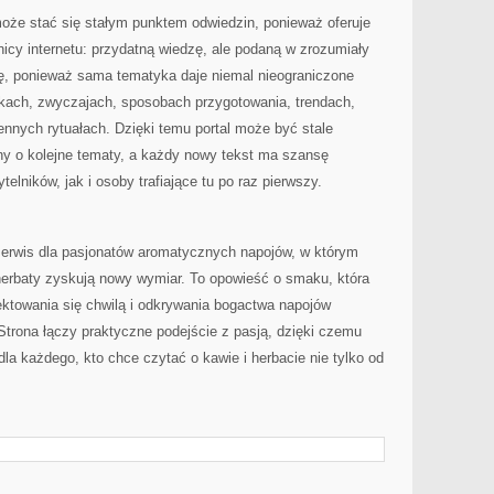
może stać się stałym punktem odwiedzin, ponieważ oferuje
icy internetu: przydatną wiedzę, ale podaną w zrozumiały
ę, ponieważ sama tematyka daje niemal nieograniczone
akach, zwyczajach, sposobach przygotowania, trendach,
nnych rytuałach. Dzięki temu portal może być stale
ny o kolejne tematy, a każdy nowy tekst ma szansę
elników, jak i osoby trafiające tu po raz pierwszy.
o serwis dla pasjonatów aromatycznych napojów, w którym
herbaty zyskują nowy wymiar. To opowieść o smaku, która
ektowania się chwilą i odkrywania bogactwa napojów
trona łączy praktyczne podejście z pasją, dzięki czemu
la każdego, kto chce czytać o kawie i herbacie nie tylko od