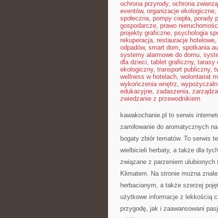
ochrona przyrody
,
ochrona zwierzą
eventów
,
organizacje ekologiczne
społeczna
,
pompy ciepła
,
porady 
gospodarcze
,
prawo nieruchomośc
projekty graficzne
,
psychologia sp
rekuperacja
,
restauracje hotelowe
odpadów
,
smart dom
,
spotkania au
systemy alarmowe do domu
,
syst
dla dzieci
,
tablet graficzny
,
tarasy
ekologiczny
,
transport publiczny
,
t
wellness w hotelach
,
wolontariat 
wykończenia wnętrz
,
wypożyczaln
edukacyjne
,
zadaszenia
,
zarządza
zwiedzanie z przewodnikiem
kawakochanie.pl to serwis internet
zamiłowanie do aromatycznych nap
bogaty zbiór tematów. To serwis t
wielbicieli herbaty, a także dla ty
związane z parzeniem ulubionych
Klimatem. Na stronie można znal
herbacianym, a także szerzej poję
użytkowe informacje z lekkością 
przygodę, jak i zaawansowani pasj