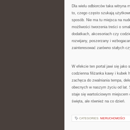
Dla wielu odbiorców taka witryna 
to, czego często szukają użytkown
sposób. Nie ma tu miejsca na nud
możliwości tworzenia treści o sm
dodatkach, akcesoriach czy codzie
rozwijany, poszerzany i wzbogaca
zainteresować zarówno stałych czyt
W efekcie ten portal jawi się jak
codzienna filiżanka kawy i kubek 
zachęca do zwalniania tempa, del
obecnych w naszym życiu od lat. S
staje się wartościowym miejscem d
święta, ale również na co dzień.
CATEGORIES:
NIERUCHOMOŚCI