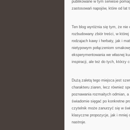
publikowane w tym serwisie poma
zastosowań napojów, które od lat
Ten blog wyróżnia się tym, że nie
rozbudowany zbiór treści, w które
rodzajach kawy i herbaty, jak i m
nietypowym połączeniom smakowy
eksperymentowania we własnej kuch
inspiracji, ale też do tych, którzy 
Dużą zaletą tego miejsca jest sze
charakteru ziaren, lecz również 
poznawania rozmaitych odmian, a 
świadomie sięgać po konkretne pr
czytelnik może zanurzyć się w świ
klasyczne propozycje, jak i mniej
nastroje.