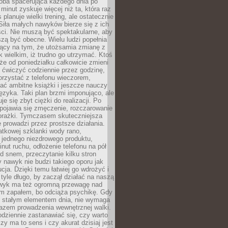
ba spacerująca każdego dnia po
 minut zyskuje więcej niż ta, która raz
 planuje wielki trening, ale ostatecznie
Siła małych nawyków bierze się z ich
ci. Nie muszą być spektakularne, aby
szą być obecne. Wielu ludzi popełnia
jący na tym, że utożsamia zmianę z
k wielkim, iż trudno go utrzymać. Ktoś
że od poniedziałku całkowicie zmieni
e ćwiczyć codziennie przez godzinę,
orzystać z telefonu wieczorem,
ać ambitne książki i jeszcze nauczy
ęzyka. Taki plan brzmi imponująco, ale
e się zbyt ciężki do realizacji. Po
 pojawia się zmęczenie, rozczarowanie
porażki. Tymczasem skuteczniejsza
 prowadzi przez prostsze działania.
tkowej szklanki wody rano,
 jednego niezdrowego produktu,
inut ruchu, odłożenie telefonu na pół
d snem, przeczytanie kilku stron
y nawyk nie budzi takiego oporu jak
ucja. Dzięki temu łatwiej go wdrożyć i
tyle długo, by zaczął działać na naszą
wyk ma też ogromną przewagę nad
m zapałem, bo odciąża psychikę. Gdy
ię stałym elementem dnia, nie wymaga
azem prowadzenia wewnętrznej walki.
odziennie zastanawiać się, czy warto
zy ma to sens i czy akurat dzisiaj jest