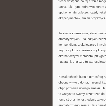
treści dostępne na tej stronie mo
ranka, jak i tym, które wieczorem
spokojnej atmosferze. Każdy teks
eksperymentów, zmian przyzwycza
To strona internetowa, które możn
aromatycznych. Dla jednych będz
kompendium, a dla jeszcze innych
tego, czy ktoś interesuje się kl
alternatywnymi metodami przygot
naparami, znajdzie tu wartościow
Kawakochanie buduje atmosferę na
obecne w wielu domach niemal każ
chęć poznania nowego smaku lub 
to wszystko tworzy przestrzeń do r
temu strona nie jest jedynie zbior
aromatycznego świata. Jej charakt