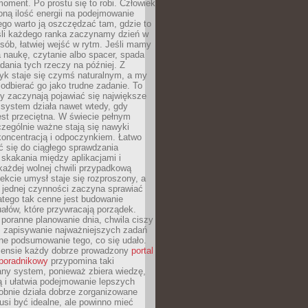
oment. Po prostu się to robi. Człowiek
ną ilość energii na podejmowanie
tego warto ją oszczędzać tam, gdzie to
śli każdego ranka zaczynamy dzień w
ób, łatwiej wejść w rytm. Jeśli mamy
a naukę, czytanie albo spacer, spada
dania tych rzeczy na później. Z
k staje się czymś naturalnym, a my
odbierać go jako trudne zadanie. To
y zaczynają pojawiać się największe
 system działa nawet wtedy, gdy
st przeciętna. W świecie pełnym
zególnie ważne stają się nawyki
koncentracją i odpoczynkiem. Łatwo
 się do ciągłego sprawdzania
skakania między aplikacjami i
każdej wolnej chwili przypadkową
fekcie umysł staje się rozproszony, a
 jednej czynności zaczyna sprawiać
atego tak cenne jest budowanie
uałów, które przywracają porządek.
poranne planowanie dnia, chwila ciszy
, zapisywanie najważniejszych zadań
ne podsumowanie tego, co się udało.
ensie każdy dobrze prowadzony
portal
poradnikowy
przypomina taki
ny system, ponieważ zbiera wiedzę,
ą i ułatwia podejmowanie lepszych
obnie działa dobrze zorganizowane
usi być idealne, ale powinno mieć