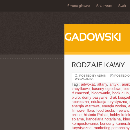
Archiwum
Atak
Strona główna
GADOWSKI
RODZAJE KAWY
POSTED BY ADMIN
POSTED ON
WYŁĄCZONA
Tagi:
adwokat
,
altany
,
antyki
,
aran
zabytkowe
,
baseny ogrodowe
,
bez
tłumaczeń
,
blogowanie
,
book club
biuro
,
domy pasywne
,
druk książe
społeczna
,
edukacja turystyczna
,
energia wiatrowa
,
energia wodna
,
filmowe
,
flora
,
food trucki
,
freelanc
online
,
historia Polski
,
hobby kolek
solarne
,
kancelaria notarialna
,
kino
kompostowanie
,
koncerty kameral
turystyczne
,
marketing personalny