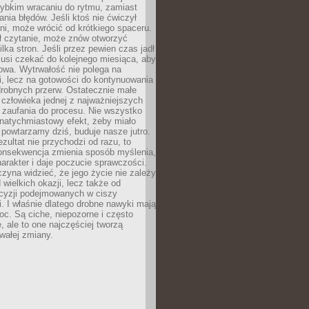
zybkim wracaniu do rytmu, zamiast
nia błędów. Jeśli ktoś nie ćwiczył
dni, może wrócić od krótkiego spaceru.
ił czytanie, może znów otworzyć
ilka stron. Jeśli przez pewien czas jadł
musi czekać do kolejnego miesiąca, aby
owa. Wytrwałość nie polega na
, lecz na gotowości do kontynuowania
drobnych przerw. Ostatecznie małe
człowieka jednej z najważniejszych
i zaufania do procesu. Nie wszystko
natychmiastowy efekt, żeby miało
 powtarzamy dziś, buduje nasze jutro.
ezultat nie przychodzi od razu, to
onsekwencja zmienia sposób myślenia,
rakter i daje poczucie sprawczości.
zyna widzieć, że jego życie nie zależy
 wielkich okazji, lecz także od
cyzji podejmowanych w ciszy
. I właśnie dlatego drobne nawyki mają
oc. Są ciche, niepozorne i często
, ale to one najczęściej tworzą
wałej zmiany.