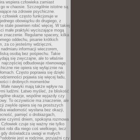
tóra wspiera człowieka zamiast
go w chaosie. Szczególnie istotne są
wające na zdrowie psychiczne.
 człowiek często funkcjonuje w
 jednego obowiązku do drugiego, z
e stale powinien robić więcej. W takiej
ści małe praktyki wyciszające mogą
 znaczenie. Regularne spacery, kilka
omego oddechu, pisanie krótkich
m, za co jesteśmy wdzięczni,
 nadmiaru informacji wieczorem,
liską osobą bez pośpiechu. Takie
dają się zwyczajne, ale to właśnie
 najczęściej odbudowuje równowagę.
hiczne nie opiera się wyłącznie na
ełomach. Często poprawia się dzięki
odzienności pojawia się więcej ładu,
ności i drobnych momentów
 Małe nawyki mają także wpływ na
nymi ludźmi. Łatwo myśleć, że bliskość
ególne okazje, wspólne wyjazdy czy
owy. To oczywiście ma znaczenie, ale
acji zwykle opiera się na prostszych
ótka wiadomość wysłana bez okazji,
ecność, pamięć o drobiazgach,
anie czyimś dniem, spokojna rozmowa
. Człowiek czuje się ważny nie tylko
toś robi dla niego coś wielkiego, lecz
, gdy doświadcza uwagi w małych
Podobnie jest w rodzinie, przyjaźni czy