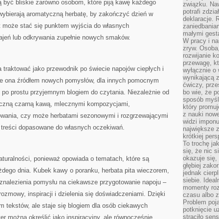
gą być bliskie zarówno osobom, które piją kawę każdego
związku. Na
potrafi zdzi
 wybierają aromatyczną herbatę, by zakończyć dzień w
deklaracje.
t może stać się punktem wyjścia do własnych
zaniedbaniam
małymi gesta
jeń lub odkrywania zupełnie nowych smaków.
W pracy i n
zryw. Osoba,
rozwijanie k
przewagę, kt
a traktować jako przewodnik po świecie napojów ciepłych i
wyłącznie o 
wynikającą z
ie ona źródłem nowych pomysłów, dla innych pomocnym
ćwiczy, prze
 po prostu przyjemnym blogiem do czytania. Niezależnie od
bo wie, że p
sposób myśle
asyczną czarną kawą, mlecznymi kompozycjami,
który promuj
z nauki nowe
owania, czy może herbatami sezonowymi i rozgrzewającymi
widzi impon
e treści dopasowane do własnych oczekiwań.
największe 
krótkiej per
To trochę ja
się, że nic s
okazuje się, 
turalności, ponieważ opowiada o tematach, które są
głębiej zak
dego dnia. Kubek kawy o poranku, herbata pita wieczorem,
jednak cierp
siebie. Ideal
znalezienia pomysłu na ciekawsze przygotowanie napoju –
momenty roz
ozmowy, inspiracji i dzielenia się doświadczeniami. Dzięki
czasu albo z
Problem poja
em tekstów, ale staje się blogiem dla osób ciekawych
potknięcie 
straciło se
er można określić jako inspiracyjny, ale równocześnie