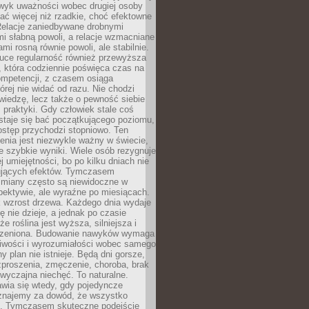
wyk uważności wobec drugiej osoby
ałać więcej niż rzadkie, choć efektowne
 Relacje zaniedbywane drobnymi
i słabną powoli, a relacje wzmacniane
mi rosną równie powoli, ale stabilnie.
auce regularność również przewyższa
 która codziennie poświęca czas na
ompetencji, z czasem osiąga
órej nie widać od razu. Nie chodzi
wiedzę, lecz także o pewność siebie
 praktyki. Gdy człowiek stale coś
staje się bać początkującego poziomu,
ostęp przychodzi stopniowo. Ten
nia jest niezwykle ważny w świecie,
e szybkie wyniki. Wiele osób rezygnuje
j umiejętności, bo po kilku dniach nie
ujących efektów. Tymczasem
zmiany często są niewidoczne w
spektywie, ale wyraźne po miesiącach.
k wzrost drzewa. Każdego dnia wydaje
ię nie dzieje, a jednak po czasie
że roślina jest wyższa, silniejsza i
orzeniona. Budowanie nawyków wymaga
liwości i wyrozumiałości wobec samego
ny plan nie istnieje. Będą dni gorsze,
proszenia, zmęczenie, choroba, brak
wyczajna niechęć. To naturalne.
wia się wtedy, gdy pojedyncze
uznajemy za dowód, że wszystko
ns. Tymczasem skuteczne podejście