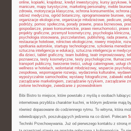
online
,
kopiarki
,
krajobraz
,
kredyt inwestycyjny
,
kursy językowe
,
l
manicure
,
mapy turystyczne
,
marketing personalny
,
meble biurow
zdrowia
,
motoryzacja klasyczna
,
ochrona konsumentów
,
ochrona 
odzież medyczna
,
ogród botaniczny
,
oprogramowanie biurowe
,
or
organizacje ekologiczne
,
organizacje młodzieżowe
,
pedicure
,
piel
podróży
,
pomoc społeczna
,
porady prawne
,
prasa biznesowa
,
pras
gospodarcze
,
prawo konsumenckie
,
prawo nieruchomości
,
prawo 
projekty graficzne
,
przemysł kosmetyczny
,
psychologia kliniczna
psychologia stosowana
,
pszczelarstwo
,
publishing
,
rada prawna
,
restauracje hotelowe
,
rolnictwo ekologiczne
,
rowery miejskie
,
rozw
spotkania autorskie
,
startupy technologiczne
,
szkolenia menedżer
sztuczna inteligencja w edukacji
,
sztuczna inteligencja w medycy
dla dzieci
,
tablet graficzny
,
team building
,
teatr improwizowany
,
te
poznawcza
,
testy kosmetyczne
,
testy psychologiczne
,
tłumaczen
transport publiczny
,
tworzenie treści
,
usługi cateringowe
,
usługi c
wellness w hotelach
,
wolontariat młodzieżowy
,
wsparcie psycholo
zespołowa
,
wspomaganie rozwoju
,
wydarzenia kulturalne
,
wydawn
wypożyczalnie samochodów
,
wystawy fotograficzne
,
zabawki edu
zarządzanie marketingiem
,
zarządzanie ryzykiem
,
zarządzanie z
zielone technologie
,
zwiedzanie z przewodnikiem
Bibi Bistro to miejsce, które powstało z myślą o osobach lubiący
internetowa przybliża charakter kuchni, w którym jedzenie mają by
również dopasowane do codziennego rytmu. To witryna, która mo
odwiedzających, poszukujących jedzenia na co dzień. Polecam
S
Techniki Przechowywania. Już od pierwszego kontaktu z stroną 
ta przestrzeń stawia na prostotę połączoną z kulinarnością. To ni