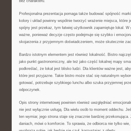
bez charakteru.
Profesjonalna prezentacja pomaga także budować spójność marki.
kolory i układ powinny wspólnie tworzyć wrażenie miejsca, które j
spójny jest przekaz, tym łatwiej użytkownik zapamiętuje lokal. W 
ważne, ponieważ decyzje często podejmuje się szybko i emocjona
skojarzenia z przyjemnym doświadczeniem, może skutecznie zach
Bardzo istotnym elementem jest również lokalność. Bistro najczęśc
jako punkt gastronomiczny, ale też jako część lokalnej mapy sm
podkreślać, że lokal jest blisko ludzi. Dla klientów ważne jest, a
które jest przyjazne. Takie bistro może stać się naturalnym wybo
gotować, potrzebuje szybkiego lunchu albo szuka przyjemnej przes
odpoczynek.
Opis strony internetowej powinien również uwzględniać emocjonal
nie jest wyłącznie usługą. Dla wielu osób to moment oddechu. Jeś
ten wymiar, jego strona staje się znacznie bardziej przekonująca.
daniach, mówi o komforcie. To sprawia, że odbiorca nie tylko wie
wyobraża sobie, jak będzie się czuł, korzystając z oferty.