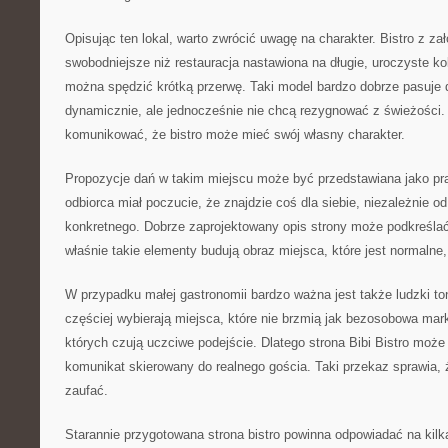
Opisując ten lokal, warto zwrócić uwagę na charakter. Bistro z z
swobodniejsze niż restauracja nastawiona na długie, uroczyste kol
można spędzić krótką przerwę. Taki model bardzo dobrze pasuje d
dynamicznie, ale jednocześnie nie chcą rezygnować z świeżości.
komunikować, że bistro może mieć swój własny charakter.
Propozycje dań w takim miejscu może być przedstawiana jako pr
odbiorca miał poczucie, że znajdzie coś dla siebie, niezależnie 
konkretnego. Dobrze zaprojektowany opis strony może podkreśla
właśnie takie elementy budują obraz miejsca, które jest normalne,
W przypadku małej gastronomii bardzo ważna jest także ludzki ton
częściej wybierają miejsca, które nie brzmią jak bezosobowa mar
których czują uczciwe podejście. Dlatego strona Bibi Bistro może
komunikat skierowany do realnego gościa. Taki przekaz sprawia, 
zaufać.
Starannie przygotowana strona bistro powinna odpowiadać na kilka