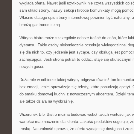
wygląda oferta. Nawet jeśli użytkownik nie czyta wszystkich opisó
sam układ strony, nazwy sekcji i krótkie komunikaty mogą pomó
Właśnie dlatego opis strony internetowej powinien być naturalny, 
branżą gastronomiczną.
Witryna bistro może szczególnie dobrze trafiać do osób, które lu
dystansu. Takie osoby niekoniecznie oczekują wielogodzinnej degu
się dla nich to, czy jedzenie jest sycące, czy obsługa jest pomoc
zachęcająca. Jeśli strona potrafi to oddać, staje się skuteczny
nowych gości.
Dużą rolę w odbiorze takiej witryny odgrywa również ton komunikac
bez emocji, lepiej sprawdzają się teksty, które pobudzają apetyt
do smaku domowej kuchni z nowoczesnym akcentem. Dzięki temu s
ale także działa na wyobraźnię.
Wizerunek Bibi Bistro można budować wokół takich wartości jak 
wartości ma znaczenie dla klienta. Jakość produktów sugeruje, 
troską. Naturalność sprawia, że oferta wydaje się dostępna i zroz