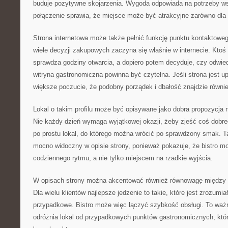
buduje pozytywne skojarzenia. Wygoda odpowiada na potrzeby ws
połączenie sprawia, że miejsce może być atrakcyjne zarówno dla
Strona internetowa może także pełnić funkcję punktu kontaktowe
wiele decyzji zakupowych zaczyna się właśnie w internecie. Ktoś
sprawdza godziny otwarcia, a dopiero potem decyduje, czy odwie
witryna gastronomiczna powinna być czytelna. Jeśli strona jest 
większe poczucie, że podobny porządek i dbałość znajdzie równi
Lokal o takim profilu może być opisywane jako dobra propozycja 
Nie każdy dzień wymaga wyjątkowej okazji, żeby zjeść coś dobr
po prostu lokal, do którego można wrócić po sprawdzony smak. Ta
mocno widoczny w opisie strony, ponieważ pokazuje, że bistro mo
codziennego rytmu, a nie tylko miejscem na rzadkie wyjścia.
W opisach strony można akcentować również równowagę między 
Dla wielu klientów najlepsze jedzenie to takie, które jest zrozumia
przypadkowe. Bistro może więc łączyć szybkość obsługi. To waż
odróżnia lokal od przypadkowych punktów gastronomicznych, które