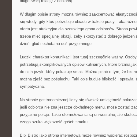
długotrwałą relację z odbiorcą.
W długim opisie strony można również zaakcentować elastycznoś
się wtedy, gdy ktoś potrzebuje obiadu w trakcie pracy. Taka różno
oferta jest atrakcyjna dla szerokiego grona odbiorców. Strona po
trzeba mieć specjalnej okazji, żeby skorzystać z dobrego jedze
dzień, głód i ochota na coś przyjemnego.
Ludzki charakter komunikacji jest tutaj szczególnie ważny. Osoby
potrzebują skomplikowanych opisów kulinarnych, które brzmią jak
do nich język, który pokazuje smak. Można pisać o tym, że bistr
można zjeść bez pośpiechu. Taki opis buduje bliskość i sprawia, 
sympatyczna.
Na stronie gastronomicznej liczy się również umiejętność pokaz
jeśli odbiorca nie zna jeszcze dokładnego menu, może zostać za
przyjazne porcje. Takie sformułowania są uniwersalne, ale skutec
czego szuka większość gości: smaku.
Bibi Bistro jako strona internetowa może również wspierać rozpo