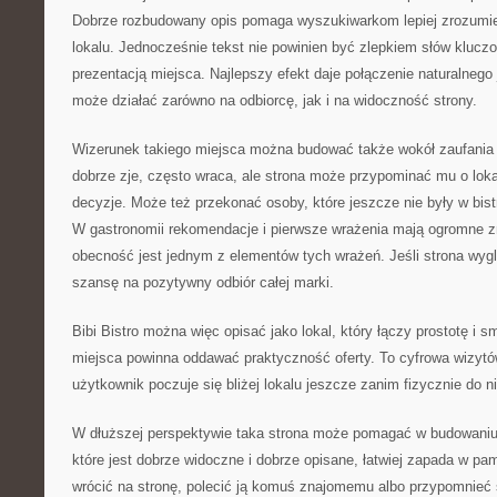
Dobrze rozbudowany opis pomaga wyszukiwarkom lepiej zrozumie
lokalu. Jednocześnie tekst nie powinien być zlepkiem słów kluczo
prezentacją miejsca. Najlepszy efekt daje połączenie naturalnego
może działać zarówno na odbiorcę, jak i na widoczność strony.
Wizerunek takiego miejsca można budować także wokół zaufania go
dobrze zje, często wraca, ale strona może przypominać mu o lokal
decyzje. Może też przekonać osoby, które jeszcze nie były w bis
W gastronomii rekomendacje i pierwsze wrażenia mają ogromne z
obecność jest jednym z elementów tych wrażeń. Jeśli strona wyg
szansę na pozytywny odbiór całej marki.
Bibi Bistro można więc opisać jako lokal, który łączy prostotę i s
miejsca powinna oddawać praktyczność oferty. To cyfrowa wizytó
użytkownik poczuje się bliżej lokalu jeszcze zanim fizycznie do nie
W dłuższej perspektywie taka strona może pomagać w budowaniu 
które jest dobrze widoczne i dobrze opisane, łatwiej zapada w p
wrócić na stronę, polecić ją komuś znajomemu albo przypomnieć