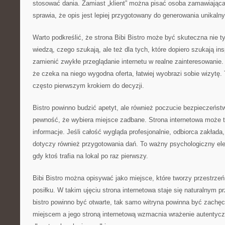
stosować dania. Zamiast „klient” można pisać osoba zamawiająca
sprawia, że opis jest lepiej przygotowany do generowania unikalny
Warto podkreślić, że strona Bibi Bistro może być skuteczna nie ty
wiedzą, czego szukają, ale też dla tych, które dopiero szukają insp
zamienić zwykłe przeglądanie internetu w realne zainteresowanie.
że czeka na niego wygodna oferta, łatwiej wyobrazi sobie wizytę.
często pierwszym krokiem do decyzji.
Bistro powinno budzić apetyt, ale również poczucie bezpieczeńst
pewność, że wybiera miejsce zadbane. Strona internetowa może 
informacje. Jeśli całość wygląda profesjonalnie, odbiorca zakład
dotyczy również przygotowania dań. To ważny psychologiczny ele
gdy ktoś trafia na lokal po raz pierwszy.
Bibi Bistro można opisywać jako miejsce, które tworzy przestrze
posiłku. W takim ujęciu strona internetowa staje się naturalnym p
bistro powinno być otwarte, tak samo witryna powinna być zachę
miejscem a jego stroną internetową wzmacnia wrażenie autentyc