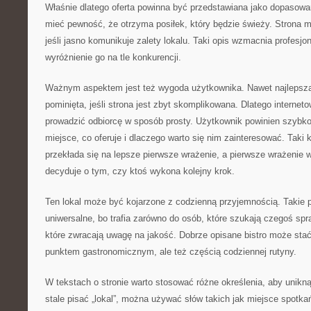
Właśnie dlatego oferta powinna być przedstawiana jako dopasow
mieć pewność, że otrzyma posiłek, który będzie świeży. Strona 
jeśli jasno komunikuje zalety lokalu. Taki opis wzmacnia profesjon
wyróżnienie go na tle konkurencji.
Ważnym aspektem jest też wygoda użytkownika. Nawet najlepsza
pominięta, jeśli strona jest zbyt skomplikowana. Dlatego internet
prowadzić odbiorcę w sposób prosty. Użytkownik powinien szybk
miejsce, co oferuje i dlaczego warto się nim zainteresować. Taki 
przekłada się na lepsze pierwsze wrażenie, a pierwsze wrażenie 
decyduje o tym, czy ktoś wykona kolejny krok.
Ten lokal może być kojarzone z codzienną przyjemnością. Takie 
uniwersalne, bo trafia zarówno do osób, które szukają czegoś spr
które zwracają uwagę na jakość. Dobrze opisane bistro może stać 
punktem gastronomicznym, ale też częścią codziennej rutyny.
W tekstach o stronie warto stosować różne określenia, aby unikn
stale pisać „lokal”, można używać słów takich jak miejsce spotka