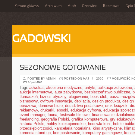
Archiwum
Atak
Czerwiec
Rozmowa
Strona główna
Spis 
GADOWSKI
SEZONOWE GOTOWANIE
POSTED BY ADMIN
POSTED ON MAJ - 4 - 2026
MOŻLIWOŚĆ K
WYŁĄCZONA
Tagi:
adwokat
,
akcesoria medyczne
,
antyki
,
aplikacje zdrowotne
,
aukcje internetowe
,
auta zabytkowe
,
bezpieczeństwo publiczne
,
b
tłumaczeń
,
biznes etyczny
,
blogowanie
,
book club
,
burza mózgów
biznesowy
,
cyfrowe innowacje
,
depilacja
,
design produktu
,
design 
obrazowa
,
domowe biuro
,
doradztwo podatkowe
,
druk książek
,
dr
reklamowy
,
drukarki
,
ebooki
,
edukacja cyfrowa
,
edukacja społecz
event manager
,
fauna
,
festiwale filmowe
,
finansowanie działalnośc
freelancing
,
geografia Polski
,
grafika komputerowa
,
gry edukacyjn
historia Polski
,
hobby kolekcjonerskie
,
hodowla koni
,
hotele butik
przedsiębiorczości
,
kancelaria notarialna
,
kino artystyczne
,
klima
komedia stand-up
,
kompostowanie
,
komputery gamingowe
,
konce