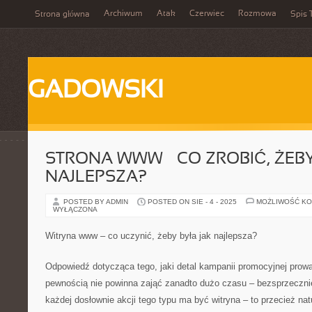
Archiwum
Atak
Czerwiec
Rozmowa
Strona główna
Spis 
GADOWSKI
STRONA WWW – CO ZROBIĆ, ŻEBY
NAJLEPSZA?
POSTED BY ADMIN
POSTED ON SIE - 4 - 2025
MOŻLIWOŚĆ K
WYŁĄCZONA
Witryna www – co uczynić, żeby była jak najlepsza?
Odpowiedź dotycząca tego, jaki detal kampanii promocyjnej prowa
pewnością nie powinna zająć zanadto dużo czasu – bezsprzeczn
każdej dosłownie akcji tego typu ma być witryna – to przecież nat