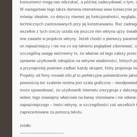
konsumenci mogą nas odszukać, a później zadecydować o tym, c
W następstwie tego także domena internetowa www koniecznie po
mówiąc idealnie, co dotyczy również jej funkcjonalności, wyglądu,
technicznych zastosowanych przy jej konstruowaniu. Bez żadneg
wszelkie z tych rzeczy ustala się jeszcze nim witryna ujrzy świa
one zawarte w projekcie witryny. Jeżeli chodzi o pierwszy paramet
on najważniejszy i nie ma co się takiemu poglądowi zdumiewać, s
szczególną uwagę weźmiemy to, że właśnie od tego zależy przec
sprawnie użytkownik odnajdzie na witrynie wiadomości, których po
a przynajmniej powinien zadbać każdy ekspert, który proponuje tw
Projekty od firmy msweb.info.pl to perfekcyjne potwierdzenie jakoś
pewnością też szalenie istotna jest szata graficzna – nieodpowied
może spowodować, że użytkownik internetu zrezygnuje z dalszego
wobec tego stawiajmy właściwie na barwy stonowane i nie odwrac
najważniejszego – treści witryny, w szczególności zaś wszelkich 
zaprezentowane za pomocą tekstu.
źródło:
———————————