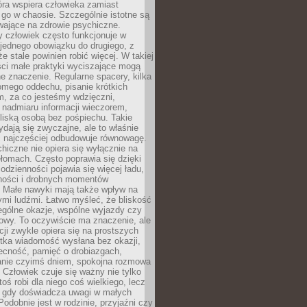
tóra wspiera człowieka zamiast
go w chaosie. Szczególnie istotne są
wające na zdrowie psychiczne.
 człowiek często funkcjonuje w
 jednego obowiązku do drugiego, z
e stale powinien robić więcej. W takiej
ści małe praktyki wyciszające mogą
 znaczenie. Regularne spacery, kilka
omego oddechu, pisanie krótkich
m, za co jesteśmy wdzięczni,
 nadmiaru informacji wieczorem,
liską osobą bez pośpiechu. Takie
dają się zwyczajne, ale to właśnie
 najczęściej odbudowuje równowagę.
hiczne nie opiera się wyłącznie na
ełomach. Często poprawia się dzięki
odzienności pojawia się więcej ładu,
ności i drobnych momentów
 Małe nawyki mają także wpływ na
nymi ludźmi. Łatwo myśleć, że bliskość
ególne okazje, wspólne wyjazdy czy
owy. To oczywiście ma znaczenie, ale
acji zwykle opiera się na prostszych
ótka wiadomość wysłana bez okazji,
ecność, pamięć o drobiazgach,
anie czyimś dniem, spokojna rozmowa
. Człowiek czuje się ważny nie tylko
toś robi dla niego coś wielkiego, lecz
, gdy doświadcza uwagi w małych
Podobnie jest w rodzinie, przyjaźni czy