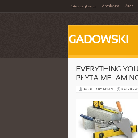
Archiwum
Atak
Strona główna
GADOWSKI
EVERYTHING YO
PŁYTA MELAMI
POSTED BY ADMIN
KWI - 9 - 2