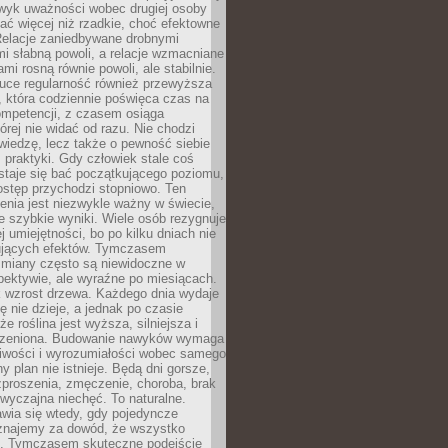
wyk uważności wobec drugiej osoby
ałać więcej niż rzadkie, choć efektowne
 Relacje zaniedbywane drobnymi
i słabną powoli, a relacje wzmacniane
mi rosną równie powoli, ale stabilnie.
auce regularność również przewyższa
 która codziennie poświęca czas na
ompetencji, z czasem osiąga
órej nie widać od razu. Nie chodzi
wiedzę, lecz także o pewność siebie
 praktyki. Gdy człowiek stale coś
staje się bać początkującego poziomu,
ostęp przychodzi stopniowo. Ten
nia jest niezwykle ważny w świecie,
e szybkie wyniki. Wiele osób rezygnuje
j umiejętności, bo po kilku dniach nie
ujących efektów. Tymczasem
zmiany często są niewidoczne w
spektywie, ale wyraźne po miesiącach.
k wzrost drzewa. Każdego dnia wydaje
ię nie dzieje, a jednak po czasie
że roślina jest wyższa, silniejsza i
orzeniona. Budowanie nawyków wymaga
liwości i wyrozumiałości wobec samego
ny plan nie istnieje. Będą dni gorsze,
proszenia, zmęczenie, choroba, brak
wyczajna niechęć. To naturalne.
wia się wtedy, gdy pojedyncze
uznajemy za dowód, że wszystko
ns. Tymczasem skuteczne podejście