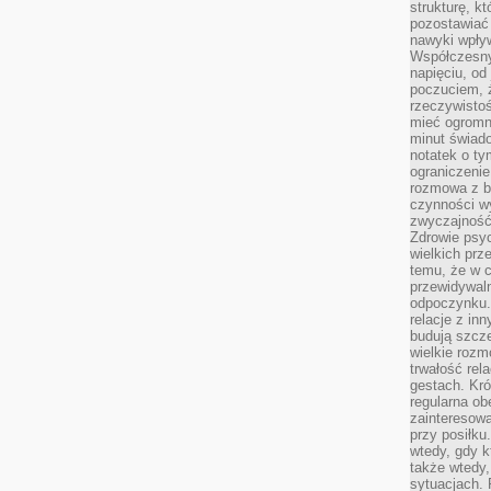
strukturę, k
pozostawiać 
nawyki wpły
Współczesny
napięciu, od
poczuciem, ż
rzeczywisto
mieć ogromne
minut świad
notatek o ty
ograniczenie
rozmowa z b
czynności wy
zwyczajność
Zdrowie psyc
wielkich prz
temu, że w c
przewidywal
odpoczynku.
relacje z in
budują szcz
wielkie rozm
trwałość rel
gestach. Kr
regularna ob
zainteresow
przy posiłku
wtedy, gdy k
także wtedy
sytuacjach. 