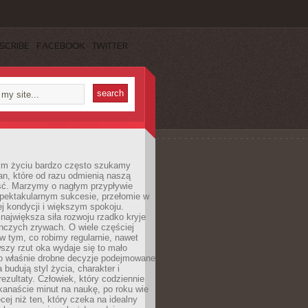
SCRIBE
FACEBOOK
TWITTER
m życiu bardzo często szukamy
an, które od razu odmienią naszą
ść. Marzymy o nagłym przypływie
spektakularnym sukcesie, przełomie w
ej kondycji i większym spokoju.
ajwiększa siła rozwoju rzadko kryje
nczych zrywach. O wiele częściej
 w tym, co robimy regularnie, nawet
rwszy rzut oka wydaje się to mało
o właśnie drobne decyzje podejmowane
 budują styl życia, charakter i
rezultaty. Człowiek, który codziennie
kanaście minut na naukę, po roku wie
cej niż ten, który czeka na idealny