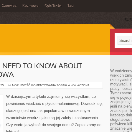
Czerwiec
Rozmowa
Tagi
Spis Treści
SUB
U NEED TO KNOW ABOUT
W codzienny
NOWA
wielkich zmi
rzeczywisto
motywacji, 
EVERYTHING
025
MOŻLIWOŚĆ KOMENTOWANIA
ZOSTAŁA WYŁĄCZONA
pracy, lepsz
YOU
NEED
Tymczasem n
TO
W dzisiejszym artykule zajmiemy się wszystkim, co
się w pojedy
KNOW
ABOUT
znajduje się
powinieneś wiedzieć o płycie melaminowej. Dowiedz się,
PŁYTA
jeśli na pie
MELAMINOWA
dlaczego jest ona tak popularna w nowoczesnym
znaczące. T
każdego dnia
wzornictwie wnętrz i jakie są jej zalety i zastosowania.
długofalowe 
poświęca kil
Czy warto ją wybrać do swojego domu? Zapraszamy do
znacznie wię
lektury!