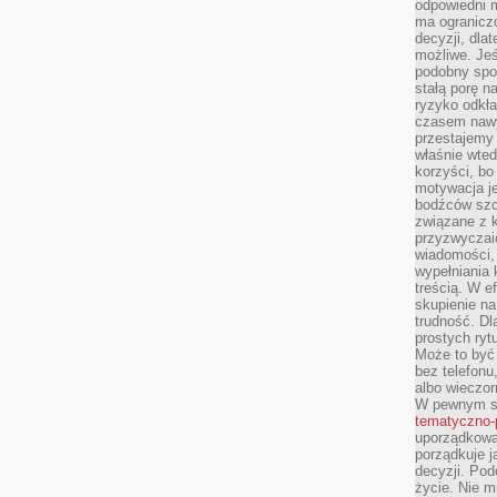
odpowiedni m
ma ograniczo
decyzji, dla
możliwe. Je
podobny spos
stałą porę n
ryzyko odkła
czasem nawy
przestajemy 
właśnie wted
korzyści, bo
motywacja je
bodźców szc
związane z 
przyzwyczaić
wiadomości, 
wypełniania 
treścią. W e
skupienie na
trudność. Dl
prostych ryt
Może to być 
bez telefonu
albo wieczor
W pewnym s
tematyczno-
uporządkowa
porządkuje j
decyzji. Pod
życie. Nie m