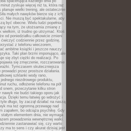
ba spacerująca każdego dnia po
 minut zyskuje więcej niż ta, która raz
 planuje wielki trening, ale ostatecznie
Siła małych nawyków bierze się z ich
ci. Nie muszą być spektakularne, aby
szą być obecne. Wielu ludzi popełnia
jący na tym, że utożsamia zmianę z
k wielkim, iż trudno go utrzymać. Ktoś
że od poniedziałku całkowicie zmieni
e ćwiczyć codziennie przez godzinę,
orzystać z telefonu wieczorem,
ać ambitne książki i jeszcze nauczy
ęzyka. Taki plan brzmi imponująco, ale
e się zbyt ciężki do realizacji. Po
 pojawia się zmęczenie, rozczarowanie
porażki. Tymczasem skuteczniejsza
 prowadzi przez prostsze działania.
tkowej szklanki wody rano,
 jednego niezdrowego produktu,
inut ruchu, odłożenie telefonu na pół
d snem, przeczytanie kilku stron
y nawyk nie budzi takiego oporu jak
ucja. Dzięki temu łatwiej go wdrożyć i
tyle długo, by zaczął działać na naszą
wyk ma też ogromną przewagę nad
m zapałem, bo odciąża psychikę. Gdy
ię stałym elementem dnia, nie wymaga
azem prowadzenia wewnętrznej walki.
odziennie zastanawiać się, czy warto
zy ma to sens i czy akurat dzisiaj jest