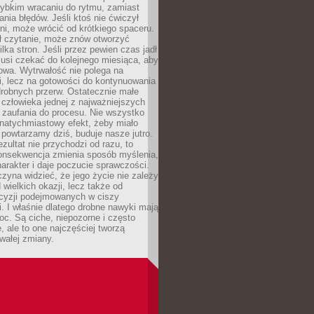
zybkim wracaniu do rytmu, zamiast
nia błędów. Jeśli ktoś nie ćwiczył
dni, może wrócić od krótkiego spaceru.
ił czytanie, może znów otworzyć
ilka stron. Jeśli przez pewien czas jadł
musi czekać do kolejnego miesiąca, aby
owa. Wytrwałość nie polega na
, lecz na gotowości do kontynuowania
drobnych przerw. Ostatecznie małe
człowieka jednej z najważniejszych
i zaufania do procesu. Nie wszystko
natychmiastowy efekt, żeby miało
 powtarzamy dziś, buduje nasze jutro.
ezultat nie przychodzi od razu, to
onsekwencja zmienia sposób myślenia,
rakter i daje poczucie sprawczości.
zyna widzieć, że jego życie nie zależy
 wielkich okazji, lecz także od
cyzji podejmowanych w ciszy
. I właśnie dlatego drobne nawyki mają
oc. Są ciche, niepozorne i często
, ale to one najczęściej tworzą
wałej zmiany.