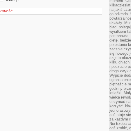
moment. Oso
kilkadziesiąt
na jakiś czas
TYMNOŚĆ
go odkłada. 
powtarzalnoś
działały. Mu
błąd, polega
wysiłkiem ta
postanawia, 
dietę, będzi
przestanie k
zacznie czyt
się nowego j
często okazuj
kilku dniach
i poczucie 
droga zwykle
Wypicie doda
ograniczenie
piętnaście m
godziny prze
książki. Mał
wielka rewol
utrzymać na 
korzyść. Na
jednorazowy
coś staje s
za każdym r
Nie trzeba c
coś zrobić, c