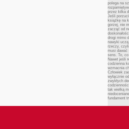
polega na s
rozpamiętywa
przez kilka 
Jeśli porzuc
książkę na k
gorzej, nie 
zacząć od n
doskonałości
drogi mimo 
nawyki uczą 
rzeczy, czyl
musi dawać 
sens. To, co
Nawet jeśli r
codzienna k
wzmacnia cha
Człowiek zac
wyłącznie od
zwykłych de
codzienności
tak wielką m
niedoceniane
fundament tr