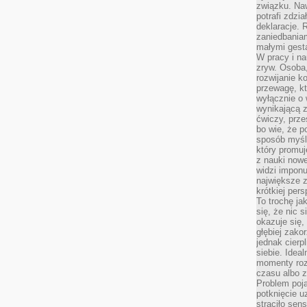
związku. Na
potrafi zdzi
deklaracje.
zaniedbaniam
małymi gesta
W pracy i n
zryw. Osoba,
rozwijanie k
przewagę, kt
wyłącznie o 
wynikającą z
ćwiczy, prze
bo wie, że p
sposób myśle
który promuj
z nauki nowe
widzi impon
największe 
krótkiej per
To trochę ja
się, że nic s
okazuje się, 
głębiej zak
jednak cierp
siebie. Ideal
momenty roz
czasu albo z
Problem poja
potknięcie 
straciło se