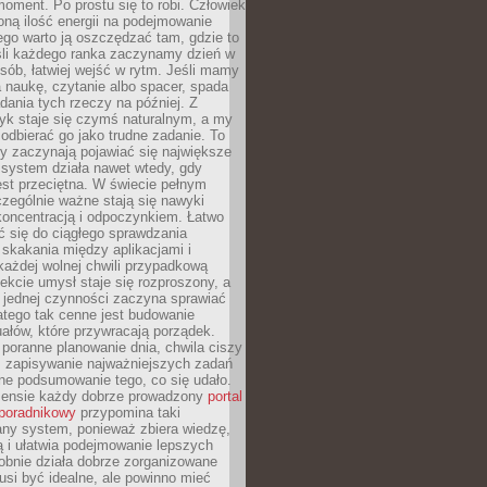
oment. Po prostu się to robi. Człowiek
ną ilość energii na podejmowanie
tego warto ją oszczędzać tam, gdzie to
śli każdego ranka zaczynamy dzień w
ób, łatwiej wejść w rytm. Jeśli mamy
a naukę, czytanie albo spacer, spada
dania tych rzeczy na później. Z
k staje się czymś naturalnym, a my
odbierać go jako trudne zadanie. To
y zaczynają pojawiać się największe
 system działa nawet wtedy, gdy
st przeciętna. W świecie pełnym
zególnie ważne stają się nawyki
koncentracją i odpoczynkiem. Łatwo
 się do ciągłego sprawdzania
skakania między aplikacjami i
każdej wolnej chwili przypadkową
fekcie umysł staje się rozproszony, a
 jednej czynności zaczyna sprawiać
atego tak cenne jest budowanie
uałów, które przywracają porządek.
poranne planowanie dnia, chwila ciszy
, zapisywanie najważniejszych zadań
ne podsumowanie tego, co się udało.
ensie każdy dobrze prowadzony
portal
poradnikowy
przypomina taki
ny system, ponieważ zbiera wiedzę,
ą i ułatwia podejmowanie lepszych
obnie działa dobrze zorganizowane
usi być idealne, ale powinno mieć