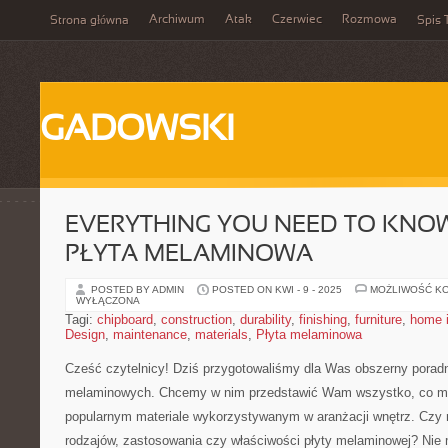
Archiwum
Atak
Czerwiec
Rozmowa
Strona główna
Spis 
GADOWSKI
EVERYTHING YOU NEED TO KNO
PŁYTA MELAMINOWA
POSTED BY ADMIN
POSTED ON KWI - 9 - 2025
MOŻLIWOŚĆ K
WYŁĄCZONA
Tagi:
chipboard
,
construction
,
durability
,
finishing
,
furniture
,
home 
Design
,
maintenance
,
materials
,
Płyta melaminowa
Cześć czytelnicy! Dziś przygotowaliśmy ​dla Was obszerny poradn
melaminowych. Chcemy w nim przedstawić Wam wszystko, co mu
⁣popularnym materiale wykorzystywanym w aranżacji wnętrz. Czy
rodzajów, zastosowania‌ czy ‌właściwości⁤ płyty melaminowej? Nie m