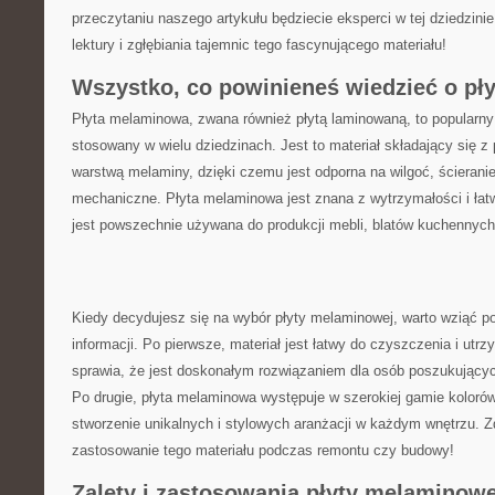
przeczytaniu naszego artykułu będziecie eksperci w tej dziedzinie
lektury i zgłębiania tajemnic‍ tego fascynującego materiału!
Wszystko, co powinieneś wiedzieć o pł
Płyta melaminowa, zwana również płytą ‌laminowaną, to popularny
stosowany w wielu dziedzinach. Jest to materiał składający się z 
warstwą‍ melaminy, dzięki czemu jest odporna na wilgoć, ścierani
mechaniczne. Płyta ​melaminowa jest znana z wytrzymałości i łat
jest powszechnie używana ⁢do produkcji mebli, blatów kuchennych 
Kiedy decydujesz się na wybór płyty melaminowej, warto wziąć​ p
informacji. Po pierwsze, materiał jest łatwy do czyszczenia i utr
sprawia, że jest doskonałym‌ rozwiązaniem dla osób poszukującyc
Po drugie, płyta melaminowa występuje w szerokiej gamie koloró
stworzenie unikalnych i stylowych aranżacji w każdym wnętrzu.⁤
zastosowanie‌ tego materiału podczas remontu ‍czy budowy!
Zalety i zastosowania‌ płyty ‍melaminowe