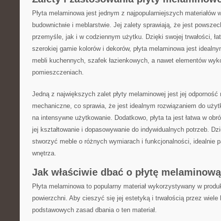
Płyta melaminowa jest⁣ jednym z najpopularniejszych materiałów
budownictwie ⁣i meblarstwie. Jej zalety ⁢sprawiają,⁣ że jest pows
przemyśle, jak i w codziennym⁤ użytku.‍ Dzięki swojej trwałości, ła
szerokiej gamie kolorów i dekorów, płyta melaminowa jest idealny
mebli kuchennych, szafek ‍łazienkowych,‌ a nawet elementów⁤ wy
‌pomieszczeniach.
Jedną z największych ⁢zalet płyty ‍melaminowej jest jej odporność
⁢mechaniczne, co sprawia, że jest idealnym rozwiązaniem do uży
na ⁢intensywne użytkowanie. Dodatkowo, płyta ta jest łatwa w obr
jej kształtowanie i dopasowywanie do indywidualnych potrzeb. Dz
stworzyć meble o różnych wymiarach i funkcjonalności,​ idealnie
wnętrza.
Jak właściwie dbać o płytę melaminow
Płyta melaminowa to popularny materiał wykorzystywany w produk
powierzchni. Aby cieszyć się jej ‌estetyką i trwałością przez⁢ wiele
podstawowych zasad dbania o ‌ten materiał.