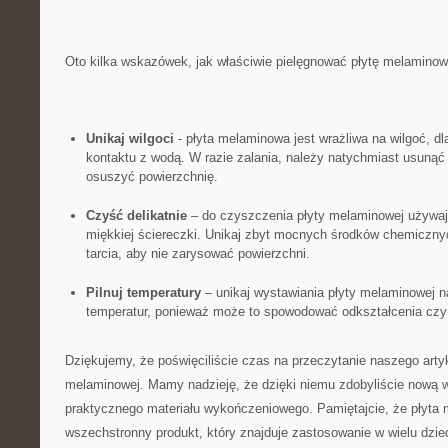
Oto kilka wskazówek, jak właściwie​ pielęgnować płytę melaminow
Unikaj wilgoci
⁢-⁢ płyta melaminowa jest wrażliwa na ‍wilgoć, dl
kontaktu z wodą. W ‍razie zalania, należy natychmiast usunąć 
osuszyć powierzchnię.
Czyść delikatnie
– do czyszczenia płyty melaminowej używaj‍ 
miękkiej ściereczki. Unikaj zbyt mocnych środków chemiczny
tarcia, aby ​nie zarysować powierzchni.
Pilnuj temperatury
– ⁤unikaj wystawiania płyty melaminowej na
temperatur,​ ponieważ może to spowodować odkształcenia czy
Dziękujemy, że poświęciliście czas na przeczytanie naszego arty
⁤melaminowej. Mamy nadzieję, że dzięki niemu zdobyliście nową‌ 
praktycznego materiału wykończeniowego. Pamiętajcie, że płyta
wszechstronny produkt, który znajduje zastosowanie w wielu dziedz