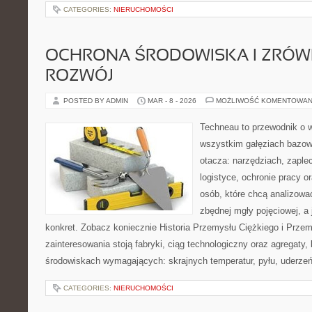
CATEGORIES:
NIERUCHOMOŚCI
OCHRONA ŚRODOWISKA I ZRÓ
ROZWÓJ
POSTED BY ADMIN
MAR - 8 - 2026
MOŻLIWOŚĆ KOMENTOWAN
Techneau to przewodnik o 
wszystkim gałęziach bazowy
otacza: narzędziach, zaple
logistyce, ochronie pracy o
osób, które chcą analizow
zbędnej mgły pojęciowej, a
konkret. Zobacz koniecznie Historia Przemysłu Ciężkiego i Prz
zainteresowania stoją fabryki, ciąg technologiczny oraz agregaty, 
środowiskach wymagających: skrajnych temperatur, pyłu, uderzeń
CATEGORIES:
NIERUCHOMOŚCI