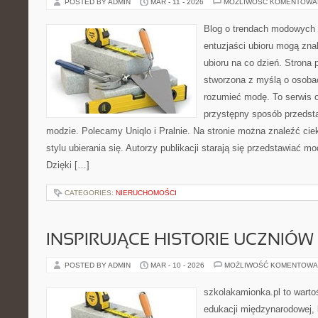
POSTED BY ADMIN
MAR - 11 - 2026
MOŻLIWOŚĆ KOMENTOWA
Blog o trendach modowych 
entuzjaści ubioru mogą zn
ubioru na co dzień. Strona 
stworzona z myślą o osobac
rozumieć modę. To serwis o 
przystępny sposób przedst
modzie. Polecamy Uniqlo i Pralnie. Na stronie można znaleźć cie
stylu ubierania się. Autorzy publikacji starają się przedstawiać 
Dzięki […]
CATEGORIES:
NIERUCHOMOŚCI
INSPIRUJĄCE HISTORIE UCZNIÓW 
POSTED BY ADMIN
MAR - 10 - 2026
MOŻLIWOŚĆ KOMENTOWA
szkolakamionka.pl to wart
edukacji międzynarodowej, 