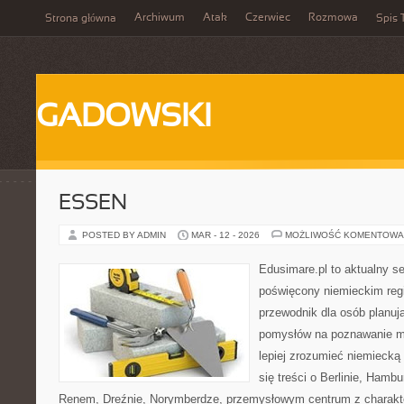
Archiwum
Atak
Czerwiec
Rozmowa
Strona główna
Spis 
GADOWSKI
ESSEN
POSTED BY ADMIN
MAR - 12 - 2026
MOŻLIWOŚĆ KOMENTOWA
Edusimare.pl to aktualny s
poświęcony niemieckim regi
przewodnik dla osób planuj
pomysłów na poznawanie mi
lepiej zrozumieć niemiecką 
się treści o Berlinie, Hamb
Renem, Dreźnie, Norymberdze, przemysłowym centrum z charakte