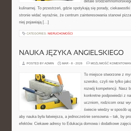
detale śródziemnomorskieg
kulinarnej. To przestrzeń, gdzie spotykają się porady, ciekawostk
stronie widać wyraźnie, że centrum zainteresowania stanowi pizza
niej pojawiają […]
CATEGORIES:
NIERUCHOMOŚCI
NAUKA JĘZYKA ANGIELSKIEGO
POSTED BY ADMIN
MAR - 8 - 2026
MOŻLIWOŚĆ KOMENTOWAN
To miejsce stworzone z myś
szeroko, czyli nie tylko jak
rozwój kompetencji. Nasz b
konkretne podpowiedzi z na
uczniom, rodzicom oraz w
świecie wiedzy w sposób u
aby nauka była łatwiejsza, a jednocześnie sensowna – tak, by pr
efektów. Ciekawe adresy to Edukacja domowa i dodatkowe zajęci