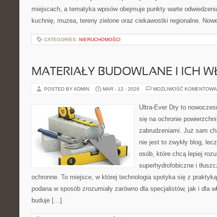
miejscach, a tematyka wpisów obejmuje punkty warte odwiedzenia,
kuchnię, muzea, tereny zielone oraz ciekawostki regionalne. Nowe
CATEGORIES:
NIERUCHOMOŚCI
MATERIAŁY BUDOWLANE I ICH W
POSTED BY ADMIN
MAR - 12 - 2026
MOŻLIWOŚĆ KOMENTOWA
Ultra-Ever Dry to nowoczesn
się na ochronie powierzchni
zabrudzeniami. Już sam cha
nie jest to zwykły blog, lec
osób, które chcą lepiej rozu
superhydrofobiczne i tłusz
ochronne. To miejsce, w której technologia spotyka się z praktyk
podana w sposób zrozumiały zarówno dla specjalistów, jak i dla w
buduje […]