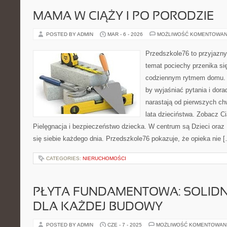
MAMA W CIĄŻY I PO PORODZIE
POSTED BY ADMIN
MAR - 6 - 2026
MOŻLIWOŚĆ KOMENTOWAN
Przedszkole76 to przyjazny 
temat pociechy przenika si
codziennym rytmem domu. T
by wyjaśniać pytania i dor
narastają od pierwszych ch
lata dzieciństwa. Zobacz Ci
Pielęgnacja i bezpieczeństwo dziecka. W centrum są Dzieci oraz B
się siebie każdego dnia. Przedszkole76 pokazuje, że opieka nie 
CATEGORIES:
NIERUCHOMOŚCI
PŁYTA FUNDAMENTOWA: SOLID
DLA KAŻDEJ BUDOWY
POSTED BY ADMIN
CZE - 7 - 2025
MOŻLIWOŚĆ KOMENTOWAN