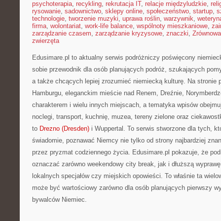
psychoterapia
,
recykling
,
rekrutacja IT
,
relacje międzyludzkie
,
reli
rysowanie
,
sadownictwo
,
sklepy online
,
społeczeństwo
,
startup
,
s
technologie
,
tworzenie muzyki
,
uprawa roślin
,
warzywnik
,
weteryna
firma
,
wolontariat
,
work-life balance
,
wspólnoty mieszkaniowe
,
zai
zarządzanie czasem
,
zarządzanie kryzysowe
,
znaczki
,
Zrównowa
zwierzęta
Edusimare.pl to aktualny serwis podróżniczy poświęcony niemiec
sobie przewodnik dla osób planujących podróż, szukających pom
a także chcących lepiej zrozumieć niemiecką kulturę. Na stronie po
Hamburgu, eleganckim mieście nad Renem, Dreźnie, Norymberd
charakterem i wielu innych miejscach, a tematyka wpisów obejmu
noclegi, transport, kuchnię, muzea, tereny zielone oraz ciekawost
to
Drezno (Dresden)
i Wuppertal. To serwis stworzone dla tych, k
świadomie, poznawać Niemcy nie tylko od strony najbardziej znany
przez pryzmat codziennego życia. Edusimare.pl pokazuje, że p
oznaczać zarówno weekendowy city break, jak i dłuższą wyprawę ś
lokalnych specjałów czy miejskich opowieści. To właśnie ta wiel
może być wartościowy zarówno dla osób planujących pierwszy wyja
bywalców Niemiec.