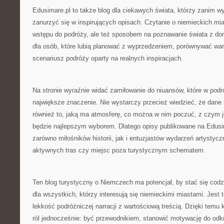
Edusimare.pl to także blog dla ciekawych świata, którzy zanim wy
zanurzyć się w inspirujących opisach. Czytanie o niemieckich m
wstępu do podróży, ale też sposobem na poznawanie świata z do
dla osób, które lubią planować z wyprzedzeniem, porównywać war
scenariusz podróży oparty na realnych inspiracjach.
Na stronie wyraźnie widać zamiłowanie do niuansów, które w pod
największe znaczenie. Nie wystarczy przecież wiedzieć, że dane m
również to, jaką ma atmosferę, co można w nim poczuć, z czym je
będzie najlepszym wyborem. Dlatego opisy publikowane na Edus
zarówno miłośników historii, jak i entuzjastów wydarzeń artystycz
aktywnych tras czy miejsc poza turystycznym schematem.
Ten blog turystyczny o Niemczech ma potencjał, by stać się codz
dla wszystkich, którzy interesują się niemieckimi miastami. Jest t
lekkość podróżniczej narracji z wartościową treścią. Dzięki temu
ról jednocześnie: być przewodnikiem, stanowić motywację do odkr