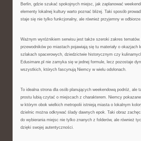
Berlin, gdzie szukać spokojnych miejsc, jak zaplanować weekend
elementy lokalnej kultury warto poznać bliżej. Taki sposób prowad
staje się nie tylko funkcjonalny, ale również przyjemny w odbiorze
Ważnym wyróżnikiem serwisu jest także szeroki zakres tematów
przewodników po miastach pojawiają się tu materiały o okazjach ku
szlakach spacerowych, dziedzictwie historycznym czy kulinarnych
Edusimare.pl nie zamyka się w jednej formule, lecz pozostaje d
wszystkich, których fascynują Niemcy w wielu odsłonach.
To idealna strona dla osób planujących weekendową podróż, ale ta
prostu lubią czytać o miejscach z charakterem. Niemcy pokazane 
w którym obok wielkich metropolii istnieją miasta o lokalnym kol
dzielnic można odkrywać ślady dawnych epok. Taki obraz zachęc
do wybierania miejsc nie tylko znanych z folderów, ale również ty
dzięki swojej autentyczności.