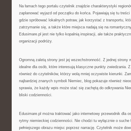
Na łamach tego portalu czytelnik znajdzie charakterystyki region
zaplanować wyjazd od początku do końca. Pojawiają się tu treści
gdzie spróbować lokalnych potraw, jak korzystać z transportu, kt
zatrzymanie się, a także które miejsca nadają się na romantyczn
Edusimare.pl jest nie tylko kopalnią inspiracji, ale także prakty
organizacji podróży.
Ogromną zaletą strony jest jej wszechstronność. Z jednej strony
idealne dla osób, które interesują klasyczne punkty zwiedzania. Z d
również do czytelników, którzy wolą mniej oczywiste kierunki. Zam
najbardziej znanych symboli Niemiec, blog pokazuje również nieod
sprawia, że każdy wpis może stać się zachętą do odkrywania Nie
bliski codzienności.
Edusimare.pl można traktować jako internetowy przewodnik dla o
rytmy niemieckiej codzienności. Nie chodzi tu wyłącznie o suche 
pełniejszego obrazu miejsc poprzez narrację. Czytelnik może dowi