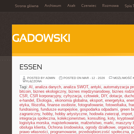
Archiwum
Atak
Czerwiec
Rozmowa
Strona główna
Spis 
GADOWSKI
ESSEN
POSTED BY ADMIN
POSTED ON MAR - 12 - 2026
MOŻLIWOŚĆ 
WYŁĄCZONA
Tagi:
AI
,
analiza danych
,
analiza SWOT
,
antyki
,
automatyzacja p
bitcoin
,
biznes ekologiczny
,
biznes międzynarodowy
,
biznes rodzi
CSR
,
CSR korporacyjny
,
cyfryzacja
,
człowiek
,
DIY
,
dotacje
,
duch
e-handel
,
Ekologia.
,
ekonomia globalna
,
eksport
,
energetyka
,
ener
etyka
,
filozofia
,
finanse osobiste
,
fotografowanie
,
fotowoltaika
,
fr
fundraising
,
fundusze europejskie
,
gospodarka odpadami
,
green b
zagraniczny
,
hobby
,
hobby artystyczne
,
hodowla zwierząt
,
import
integracja społeczna
,
kolekcjonerstwo
,
konsulting
,
koty
,
kryptowal
logistyka morska
,
majsterkowanie
,
małżeństwo
,
marki
,
maszyny 
obsługa klienta
,
Ochrona środowiska
,
ogrody działkowe
,
organiza
prawo własności
,
programowanie
,
przedsiębiorczość społeczna
,
p