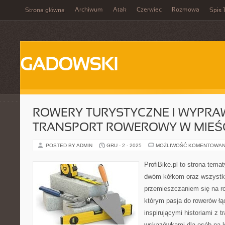
Archiwum
Atak
Czerwiec
Rozmowa
Strona główna
Spis 
GADOWSKI
ROWERY TURYSTYCZNE I WYPRA
TRANSPORT ROWEROWY W MIEŚ
POSTED BY ADMIN
GRU - 2 - 2025
MOŻLIWOŚĆ KOMENTOWAN
ProfiBike.pl to strona tem
dwóm kółkom oraz wszystki
przemieszczaniem się na r
którym pasja do rowerów łąc
inspirującymi historiami z 
wskazówkami dla osób na 