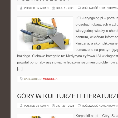
POSTED BY ADMIN
GRU - 1 - 2025
MOŻLIWOŚĆ KOMENTOWAN
LCL-Laryngolog.pl – portal
o osobach dbających o zdro
wiarygodnej wiedzy o choro
centrum, w którym informac
kliniczną, a skomplikowan
tłumaczone na prostym jęz
każdego. Ciekawe kategorie to: Medycyna cyfrowa i AI w diagnosty
powstał po to, aby asystować w lepszym rozumieniu problemów 
[…]
CATEGORIES:
MONGOLIA
GÓRY W KULTURZE I LITERATURZ
POSTED BY ADMIN
LIS - 29 - 2025
MOŻLIWOŚĆ KOMENTOWAN
KarpackiLas.pl – Góry, Szl