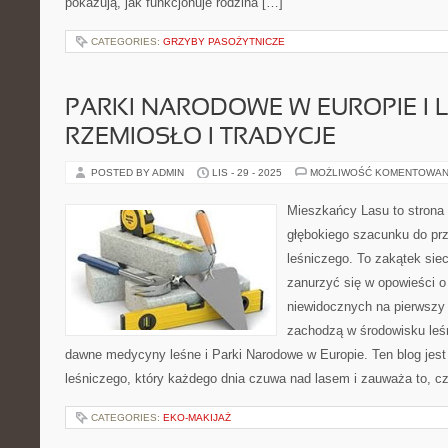
pokazują, jak funkcjonuje rodzina […]
CATEGORIES:
GRZYBY PASOŻYTNICZE
PARKI NARODOWE W EUROPIE I 
RZEMIOSŁO I TRADYCJE
POSTED BY ADMIN
LIS - 29 - 2025
MOŻLIWOŚĆ KOMENTOWAN
Mieszkańcy Lasu to strona 
głębokiego szacunku do prz
leśniczego. To zakątek sie
zanurzyć się w opowieści o
niewidocznych na pierwszy 
zachodzą w środowisku leśn
dawne medycyny leśne i Parki Narodowe w Europie. Ten blog jest
leśniczego, który każdego dnia czuwa nad lasem i zauważa to, c
CATEGORIES:
EKO-MAKIJAŻ