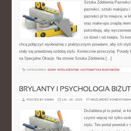
Sztuka Zdobienia Paznokci –
paznokci, sztuki makijażu i
paznokci.pl to miejsce, w 
oraz make-upu znajdą niem
potrzebują, aby wyczarować
co dzień i od święta. To k
chcą połączyć wyobraźnię z praktycznymi poradami, aby ich styli
stały się prawdziwą ozdobą stylu. Koniecznie przeczytaj: Porad
na Specjalne Okazje. Na stronie Sztuka Zdobienia […]
CATEGORIES:
DOMY INTELIGENTNE I AUTOMATYKA BUDYNKÓW
BRYLANTY I PSYCHOLOGIA BIŻUT
POSTED BY ADMIN
LIS - 26 - 2025
MOŻLIWOŚĆ KOMENTOWAN
DoJubilera.pl to portal, w kt
czymś więcej niż tylko ozd
stylu. Ten portal powstał z 