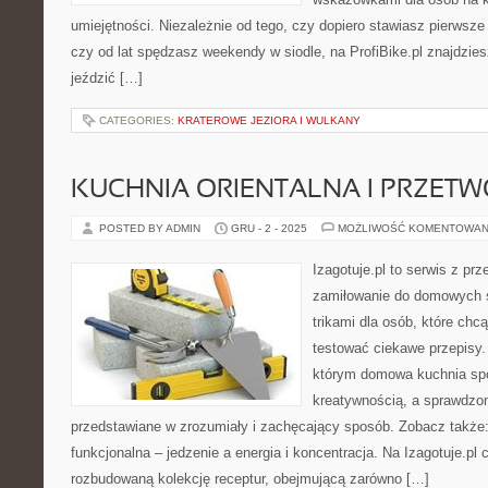
umiejętności. Niezależnie od tego, czy dopiero stawiasz pierwsze 
czy od lat spędzasz weekendy w siodle, na ProfiBike.pl znajdzie
jeździć […]
CATEGORIES:
KRATEROWE JEZIORA I WULKANY
KUCHNIA ORIENTALNA I PRZET
POSTED BY ADMIN
GRU - 2 - 2025
MOŻLIWOŚĆ KOMENTOWAN
Izagotuje.pl to serwis z prz
zamiłowanie do domowych
trikami dla osób, które chc
testować ciekawe przepisy.
którym domowa kuchnia spo
kreatywnością, a sprawdzon
przedstawiane w zrozumiały i zachęcający sposób. Zobacz także: 
funkcjonalna – jedzenie a energia i koncentracja. Na Izagotuje.pl 
rozbudowaną kolekcję receptur, obejmującą zarówno […]