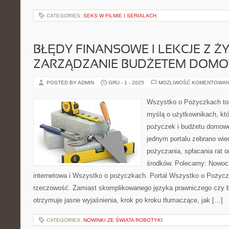
CATEGORIES:
SEKS W FILMIE I SERIALACH
BŁĘDY FINANSOWE I LEKCJE Z ŻY
ZARZĄDZANIE BUDŻETEM DOM
POSTED BY ADMIN
GRU - 1 - 2025
MOŻLIWOŚĆ KOMENTOWAN
Wszystko o Pożyczkach to p
myślą o użytkownikach, któ
pożyczek i budżetu domowe
jednym portalu zebrano wi
pożyczania, spłacania rat 
środków. Polecamy: Nowo
internetowa i Wszystko o pożyczkach. Portal Wszystko o Pożyczk
rzeczowość. Zamiast skomplikowanego języka prawniczego czy 
otrzymuje jasne wyjaśnienia, krok po kroku tłumaczące, jak […]
CATEGORIES:
NOWINKI ZE ŚWIATA ROBOTYKI