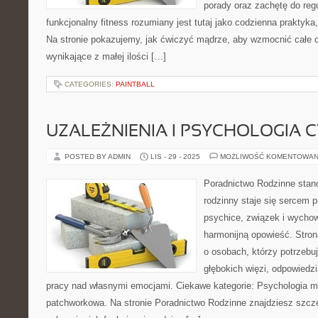
porady oraz zachętę do regu
funkcjonalny fitness rozumiany jest tutaj jako codzienna praktyka
Na stronie pokazujemy, jak ćwiczyć mądrze, aby wzmocnić całe c
wynikające z małej ilości […]
CATEGORIES:
PAINTBALL
UZALEŻNIENIA I PSYCHOLOGIA
POSTED BY ADMIN
LIS - 29 - 2025
MOŻLIWOŚĆ KOMENTOWAN
Poradnictwo Rodzinne stan
rodzinny staje się sercem p
psychice, związek i wychow
harmonijną opowieść. Stron
o osobach, którzy potrzebu
głębokich więzi, odpowiedzi
pracy nad własnymi emocjami. Ciekawe kategorie: Psychologia mo
patchworkowa. Na stronie Poradnictwo Rodzinne znajdziesz szcze