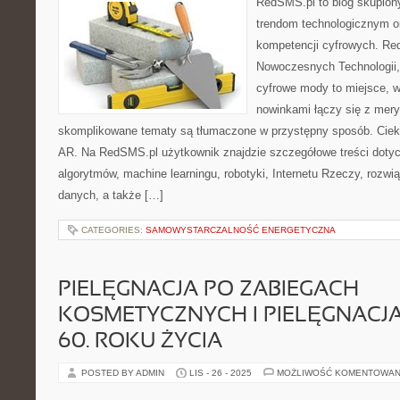
RedSMS.pl to blog skupion
trendom technologicznym o
kompetencji cyfrowych. Re
Nowoczesnych Technologii,
cyfrowe mody to miejsce, 
nowinkami łączy się z mery
skomplikowane tematy są tłumaczone w przystępny sposób. Cieka
AR. Na RedSMS.pl użytkownik znajdzie szczegółowe treści dotyc
algorytmów, machine learningu, robotyki, Internetu Rzeczy, roz
danych, a także […]
CATEGORIES:
SAMOWYSTARCZALNOŚĆ ENERGETYCZNA
PIELĘGNACJA PO ZABIEGACH
KOSMETYCZNYCH I PIELĘGNACJA P
60. ROKU ŻYCIA
POSTED BY ADMIN
LIS - 26 - 2025
MOŻLIWOŚĆ KOMENTOWAN