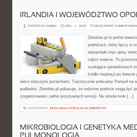
IRLANDIA I WOJEWÓDZTWO OPO
POSTED BY ADMIN
GRU - 1 - 2025
MOŻLIWOŚĆ KOMENTOWAN
Zlotoloto.pl to portal stwo
podróżach, który łączy w so
wskazówki oraz opisy nieoc
całym świecie. To przestrze
szukające sprawdzonych inf
źródło inspiracji po świeci
nieco starszymi pociechami. Turystycznie polecamy Pomysł na 
podlaskie. Zlotoloto.pl pokazuje, że rodzinne podróże mogą być j
zorganizowane i pełne pozytywnych emocji. Na stronie krok […]
CATEGORIES:
EKOLOGIA A POPULACJA ZWIERZYNY
MIKROBIOLOGIA I GENETYKA ME
PULMONOLOGIA