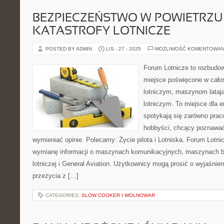
BEZPIECZEŃSTWO W POWIETRZU 
KATASTROFY LOTNICZE
POSTED BY ADMIN
LIS - 27 - 2025
MOŻLIWOŚĆ KOMENTOWAN
Forum Lotnicze to rozbudo
miejsce poświęcone w całoś
lotniczym, maszynom lata
lotniczym. To miejsce dla e
spotykają się zarówno praco
hobbyści, chcący poznawać t
wymieniać opinie. Polecamy: Życie pilota i Lotniska. Forum Lotn
wymianę informacji o maszynach komunikacyjnych, maszynach b
lotniczej i General Aviation. Użytkownicy mogą prosić o wyjaśnie
przeżycia z […]
CATEGORIES:
SLOW COOKER I WOLNOWAR