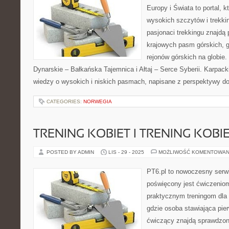
Europy i Świata to portal, k
wysokich szczytów i trekkin
pasjonaci trekkingu znajdą
krajowych pasm górskich, g
rejonów górskich na globie
Dynarskie – Bałkańska Tajemnica i Ałtaj – Serce Syberii. Karpacki
wiedzy o wysokich i niskich pasmach, napisane z perspektywy 
CATEGORIES:
NORWEGIA
TRENING KOBIET I TRENING KOBI
POSTED BY ADMIN
LIS - 29 - 2025
MOŻLIWOŚĆ KOMENTOWAN
PT6.pl to nowoczesny serwis
poświęcony jest ćwiczenio
praktycznym treningom dla 
gdzie osoba stawiająca pie
ćwiczący znajdą sprawdzon