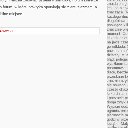
 którym można zadawać pytania o samoloty, Forum Lotnicze
znajduje się
o forum, w której praktyka spotykają się z entuzjazmem, a
jeśli na pie
znaczące. T
bilne miejsce.
każdego dnia
długofalowe 
poświęca kil
znacznie wię
OLNOWAR
moment. Oso
kilkadziesiąt
na jakiś czas
go odkłada. 
powtarzalnoś
działały. Mu
błąd, polega
wysiłkiem ta
postanawia, 
dietę, będzi
przestanie k
zacznie czyt
się nowego j
często okazuj
kilku dniach
i poczucie 
droga zwykle
Wypicie doda
ograniczenie
piętnaście m
godziny prze
książki. Mał
wielka rewol