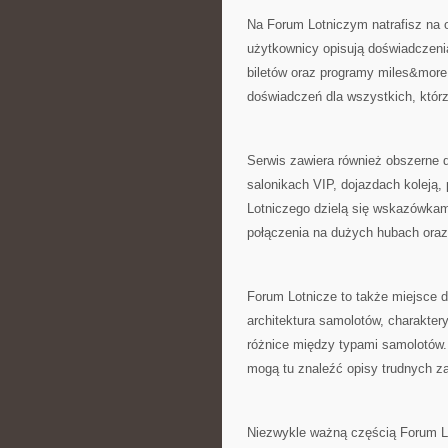
Na Forum Lotniczym natrafisz na 
użytkownicy opisują doświadczenia
biletów oraz programy miles&more 
doświadczeń dla wszystkich, którzy
Serwis zawiera również obszerne d
salonikach VIP, dojazdach koleją,
Lotniczego dzielą się wskazówkami
połączenia na dużych hubach oraz 
Forum Lotnicze to także miejsce d
architektura samolotów, charakterys
różnice między typami samolotów. 
mogą tu znaleźć opisy trudnych z
Niezwykle ważną częścią Forum L