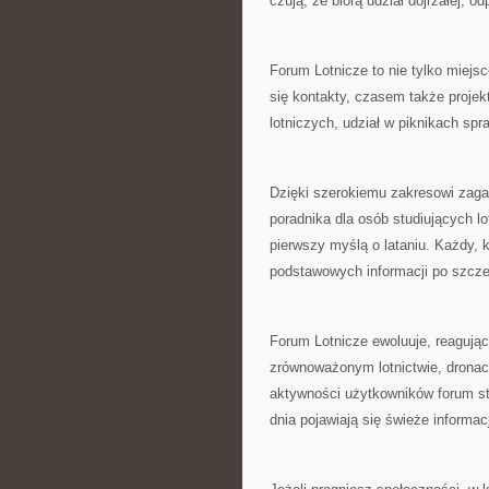
czują, że biorą udział dojrzałej, o
Forum Lotnicze to nie tylko miejs
się kontakty, czasem także projek
lotniczych, udział w piknikach spr
Dzięki szerokiemu zakresowi zaga
poradnika dla osób studiujących lotn
pierwszy myślą o lataniu. Każdy, kt
podstawowych informacji po szcz
Forum Lotnicze ewoluuje, reagując
zrównoważonym lotnictwie, dronac
aktywności użytkowników forum sta
dnia pojawiają się świeże informac