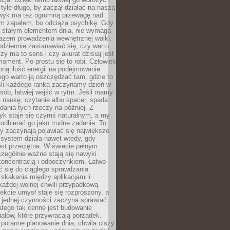
tyle długo, by zaczął działać na naszą
wyk ma też ogromną przewagę nad
m zapałem, bo odciąża psychikę. Gdy
ię stałym elementem dnia, nie wymaga
azem prowadzenia wewnętrznej walki.
odziennie zastanawiać się, czy warto
zy ma to sens i czy akurat dzisiaj jest
oment. Po prostu się to robi. Człowiek
ną ilość energii na podejmowanie
tego warto ją oszczędzać tam, gdzie to
śli każdego ranka zaczynamy dzień w
ób, łatwiej wejść w rytm. Jeśli mamy
a naukę, czytanie albo spacer, spada
dania tych rzeczy na później. Z
k staje się czymś naturalnym, a my
odbierać go jako trudne zadanie. To
y zaczynają pojawiać się największe
 system działa nawet wtedy, gdy
st przeciętna. W świecie pełnym
zególnie ważne stają się nawyki
koncentracją i odpoczynkiem. Łatwo
 się do ciągłego sprawdzania
skakania między aplikacjami i
każdej wolnej chwili przypadkową
fekcie umysł staje się rozproszony, a
 jednej czynności zaczyna sprawiać
atego tak cenne jest budowanie
uałów, które przywracają porządek.
poranne planowanie dnia, chwila ciszy