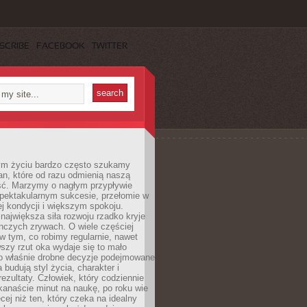
SCRIBE
FACEBOOK
TWITTER
m życiu bardzo często szukamy
an, które od razu odmienią naszą
ść. Marzymy o nagłym przypływie
spektakularnym sukcesie, przełomie w
ej kondycji i większym spokoju.
ajwiększa siła rozwoju rzadko kryje
nczych zrywach. O wiele częściej
 w tym, co robimy regularnie, nawet
rwszy rzut oka wydaje się to mało
o właśnie drobne decyzje podejmowane
 budują styl życia, charakter i
rezultaty. Człowiek, który codziennie
kanaście minut na naukę, po roku wie
cej niż ten, który czeka na idealny