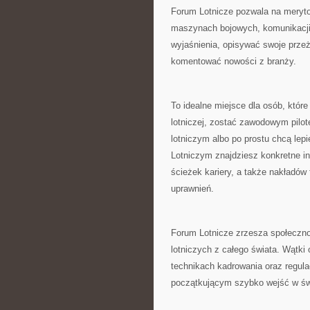
Forum Lotnicze pozwala na meryt
maszynach bojowych, komunikacji l
wyjaśnienia, opisywać swoje przeż
komentować nowości z branży.
To idealne miejsce dla osób, któ
lotniczej, zostać zawodowym pilo
lotniczym albo po prostu chcą le
Lotniczym znajdziesz konkretne 
ścieżek kariery, a także nakładó
uprawnień.
Forum Lotnicze zrzesza społecznoś
lotniczych z całego świata. Wątki
technikach kadrowania oraz regul
początkującym szybko wejść w świat