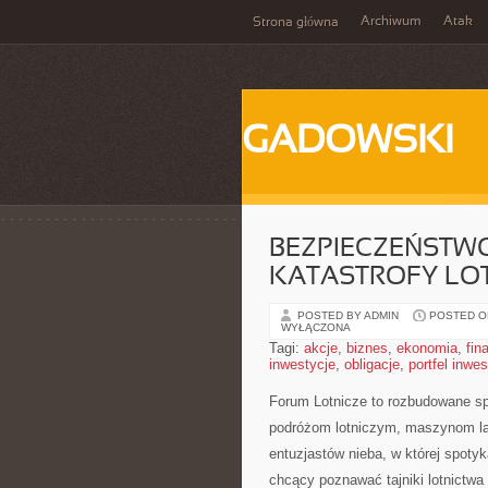
Archiwum
Atak
Strona główna
GADOWSKI
BEZPIECZEŃSTWO
KATASTROFY LO
POSTED BY ADMIN
POSTED ON 
WYŁĄCZONA
Tagi:
akcje
,
biznes
,
ekonomia
,
fin
inwestycje
,
obligacje
,
portfel inwe
Forum Lotnicze to rozbudowane sp
podróżom lotniczym, maszynom la
entuzjastów nieba, w której spotyk
chcący poznawać tajniki lotnictw