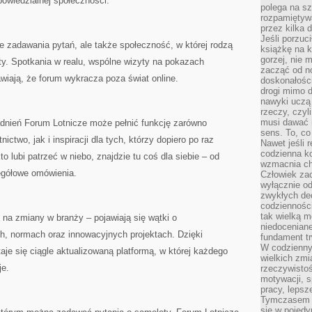
dpowiedzialnej społeczności.
polega na s
rozpamiętywa
przez kilka 
Jeśli porzuc
ce zadawania pytań, ale także społeczność, w której rodzą
książkę na k
gorzej, nie 
ty. Spotkania w realu, wspólne wizyty na pokazach
zacząć od n
awiają, że forum wykracza poza świat online.
doskonałości
drogi mimo 
nawyki uczą 
rzeczy, czyl
musi dawać 
dnień Forum Lotnicze może pełnić funkcję zarówno
sens. To, co
ictwo, jak i inspiracji dla tych, którzy dopiero po raz
Nawet jeśli r
codzienna k
o lubi patrzeć w niebo, znajdzie tu coś dla siebie – od
wzmacnia cha
egółowe omówienia.
Człowiek zac
wyłącznie od
zwykłych de
codzienności
tak wielką m
 na zmiany w branży – pojawiają się wątki o
niedoceniane
h, normach oraz innowacyjnych projektach. Dzięki
fundament tr
W codzienny
je się ciągle aktualizowaną platformą, w której każdego
wielkich zmi
je.
rzeczywisto
motywacji, 
pracy, lepsz
Tymczasem n
się w pojedy