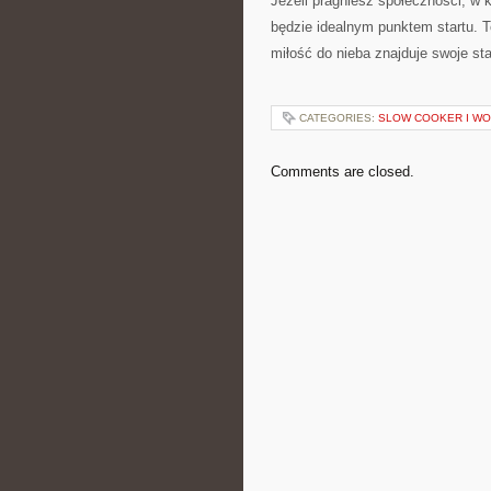
Jeżeli pragniesz społeczności, w
będzie idealnym punktem startu. T
miłość do nieba znajduje swoje sta
CATEGORIES:
SLOW COOKER I W
Comments are closed.