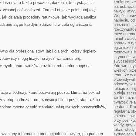
strukturę, k
zdarzenia, a także poważne zdarzenia, korzystając z
pozostawiać 
raz własnej doświadczeń. Forum Lotnicze pełni tutaj rolę
nawyki wpły
Współczesny
 jak działają procedury ratunkowe, jak wygląda analiza
napięciu, od
adzane są po każdym zdarzeniu w celu ograniczenia
poczuciem, ż
rzeczywisto
mieć ogromne
minut świad
notatek o ty
ograniczenie
no dla profesjonalistów, jak i dla tych, którzy dopiero
rozmowa z b
czynności wy
użytkownicy mogą liczyć na życzliwą atmosferę,
zwyczajność
wanych forumowiczów oraz konkretne informacje na
Zdrowie psyc
wielkich prz
temu, że w c
przewidywal
odpoczynku.
relacje z in
cje z podróży, które pozwalają poczuć klimat na pokład
budują szcz
wielkie rozm
y etap podróży – od rezerwacji biletu przez start, aż po
trwałość rel
gestach. Kr
istoriom można ocenić standard usług różnych przewoźników,
regularna ob
zainteresow
przy posiłku
wtedy, gdy k
także wtedy
e wymiany informacji o promocjach biletowych, programach
sytuacjach. 