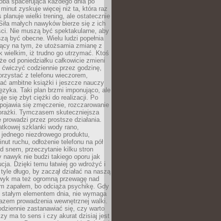
ba spacerująca każdego dnia po
 minut zyskuje więcej niż ta, która raz
 planuje wielki trening, ale ostatecznie
Siła małych nawyków bierze się z ich
ci. Nie muszą być spektakularne, aby
szą być obecne. Wielu ludzi popełnia
jący na tym, że utożsamia zmianę z
k wielkim, iż trudno go utrzymać. Ktoś
że od poniedziałku całkowicie zmieni
e ćwiczyć codziennie przez godzinę,
orzystać z telefonu wieczorem,
ać ambitne książki i jeszcze nauczy
ęzyka. Taki plan brzmi imponująco, ale
e się zbyt ciężki do realizacji. Po
 pojawia się zmęczenie, rozczarowanie
porażki. Tymczasem skuteczniejsza
 prowadzi przez prostsze działania.
tkowej szklanki wody rano,
 jednego niezdrowego produktu,
inut ruchu, odłożenie telefonu na pół
d snem, przeczytanie kilku stron
y nawyk nie budzi takiego oporu jak
ucja. Dzięki temu łatwiej go wdrożyć i
tyle długo, by zaczął działać na naszą
wyk ma też ogromną przewagę nad
m zapałem, bo odciąża psychikę. Gdy
ię stałym elementem dnia, nie wymaga
azem prowadzenia wewnętrznej walki.
odziennie zastanawiać się, czy warto
zy ma to sens i czy akurat dzisiaj jest