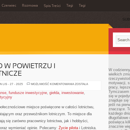
Czerwiec
Rozmowa
Tagi
Tagi
Spis Treści
SUB
 W POWIETRZU I
W codzienny
TNICZE
wielkich zmi
rzeczywisto
motywacji, 
BEZPIECZEŃSTWO
LIS - 27 - 2025
MOŻLIWOŚĆ KOMENTOWANIA
ZOSTAŁA
pracy, lepsz
W
POWIETRZU
Tymczasem n
anse
,
fundusze inwestycyjne
,
giełda
,
inwestowanie
,
I
się w pojedy
stycyjny
KATASTROFY
LOTNICZE
znajduje się
jeśli na pie
ołecznościowe miejsce poświęcone w całości lotnictwu,
znaczące. T
każdego dnia
tającym oraz przewoźnikom lotniczym. To miejsce dla
długofalowe 
ają się zarówno pracownicy lotnictwa, jak i hobbyści,
poświęca kil
znacznie wię
a oraz wymieniać opinie. Polecamy:
Życie pilota
i Lotniska.