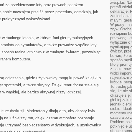
związku. Na
ń za przekierowane loty oraz prawach pasażera.
potrafi zdzi
deklaracje.
 sobie nawzajem przejść przez procedury, doradzają, jak
zaniedbaniam
się praktycznymi wskazówkami.
małymi gesta
W pracy i n
zryw. Osoba,
rozwijanie k
 wirtualnego latania, w którym fani gier symulacyjnych
przewagę, kt
wyłącznie o 
ą samoloty do symulatorów, a także prowadzą wspólne loty
wynikającą z
ćwiczy, prze
n sposób realne lotnictwo z wirtualnym światem, pozwalając
bo wie, że p
ekranem komputera.
sposób myśle
który promuj
z nauki nowe
widzi impon
największe 
 są ogłoszenia, gdzie użytkownicy mogą kupować książki o
krótkiej per
ęt spotterski, a także skrypty. Dzięki temu forum staje się
To trochę ja
się, że nic s
w wąskiej, ale bardzo aktywnej niszy lotniczej.
okazuje się, 
głębiej zak
jednak cierp
siebie. Ideal
turę dyskusji. Moderatorzy dbają o to, aby debaty były
momenty roz
czasu albo z
ą na luźniejszy ton, dzięki czemu atmosfera pozostaje
Problem poja
ją utrzymać bezpieczeństwo w dyskusjach, a użytkownicy
potknięcie 
straciło se