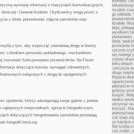
moment. Oso
oryczną wymianę informacji o maszynach komunikacyjnych,
kilkadziesiąt
na jakiś czas
otniczej i General Aviation. Użytkownicy mogą prosić o
go odkłada. 
powtarzalnoś
ycia z lotów, prezentować zdjęcia samolotów oraz
działały. Mu
błąd, polega
wysiłkiem ta
postanawia, 
dietę, będzi
re myślą o tym, aby rozpocząć zawodową drogę w branży
przestanie k
zacznie czyt
tem, członkiem personelu pokładowego, mechanikiem
się nowego j
często okazuj
piej zrozumieć funkcjonowaniu przewoźników. Na Forum
kilku dniach
informacje dotyczące kursów, wymagań zdrowotnych,
i poczucie 
droga zwykle
w finansowych związanych z drogą do upragnionych
Wypicie doda
ograniczenie
piętnaście m
godziny prze
książki. Mał
wielka rewol
ć spotterów, którzy udostępniają swoje galerie z portów
utrzymać na 
 o najlepszych miejscówkach, sprzęcie fotograficznym,
korzyść. Na
jednorazowy
acjach dotyczących fotografowania samolotów pozwalają
coś staje s
za każdym r
 fotografii lotniczej.
Nie trzeba c
coś zrobić, c