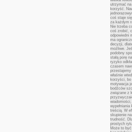
utrzymać na 
korzyść. Na
jednorazowy
coś staje s
za każdym r
Nie trzeba c
coś zrobić, c
odpowiedni m
ma ograniczo
decyzji, dla
możliwe. Je
podobny spos
stałą porę n
ryzyko odkła
czasem nawy
przestajemy 
właśnie wted
korzyści, bo
motywacja je
bodźców szc
związane z 
przyzwyczaić
wiadomości, 
wypełniania 
treścią. W e
skupienie na
trudność. Dl
prostych ryt
Może to być 