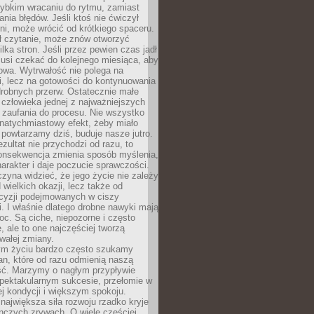
zybkim wracaniu do rytmu, zamiast
nia błędów. Jeśli ktoś nie ćwiczył
dni, może wrócić od krótkiego spaceru.
ił czytanie, może znów otworzyć
ilka stron. Jeśli przez pewien czas jadł
musi czekać do kolejnego miesiąca, aby
owa. Wytrwałość nie polega na
, lecz na gotowości do kontynuowania
drobnych przerw. Ostatecznie małe
człowieka jednej z najważniejszych
i zaufania do procesu. Nie wszystko
natychmiastowy efekt, żeby miało
 powtarzamy dziś, buduje nasze jutro.
ezultat nie przychodzi od razu, to
onsekwencja zmienia sposób myślenia,
rakter i daje poczucie sprawczości.
zyna widzieć, że jego życie nie zależy
 wielkich okazji, lecz także od
cyzji podejmowanych w ciszy
. I właśnie dlatego drobne nawyki mają
oc. Są ciche, niepozorne i często
, ale to one najczęściej tworzą
wałej zmiany.
m życiu bardzo często szukamy
an, które od razu odmienią naszą
ść. Marzymy o nagłym przypływie
spektakularnym sukcesie, przełomie w
ej kondycji i większym spokoju.
ajwiększa siła rozwoju rzadko kryje
nczych zrywach. O wiele częściej