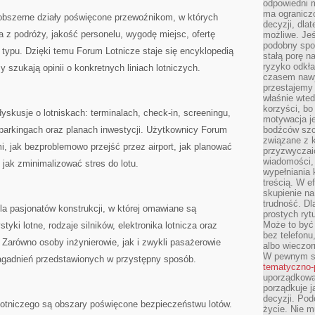
odpowiedni m
ma ograniczo
obszerne działy poświęcone przewoźnikom, w których
decyzji, dla
 z podróży, jakość personelu, wygodę miejsc, ofertę
możliwe. Je
podobny spos
typu. Dzięki temu Forum Lotnicze staje się encyklopedią
stałą porę n
ryzyko odkła
 szukają opinii o konkretnych liniach lotniczych.
czasem nawy
przestajemy 
właśnie wted
korzyści, bo
yskusje o lotniskach: terminalach, check-in, screeningu,
motywacja je
 parkingach oraz planach inwestycji. Użytkownicy Forum
bodźców szc
związane z 
, jak bezproblemowo przejść przez airport, jak planować
przyzwyczaić
wiadomości, 
jak zminimalizować stres do lotu.
wypełniania 
treścią. W e
skupienie na
trudność. Dl
la pasjonatów konstrukcji, w której omawiane są
prostych ryt
Może to być 
tyki lotne, rodzaje silników, elektronika lotnicza oraz
bez telefonu
Zarówno osoby inżynierowie, jak i zwykli pasażerowie
albo wieczor
W pewnym s
agadnień przedstawionych w przystępny sposób.
tematyczno-
uporządkowa
porządkuje j
decyzji. Pod
otniczego są obszary poświęcone bezpieczeństwu lotów.
życie. Nie m