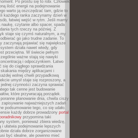
oment. Po prostu się to robi. Człowiek
ną ilość energii na podejmowanie
tego warto ją oszczędzać tam, gdzie to
śli każdego ranka zaczynamy dzień w
ób, łatwiej wejść w rytm. Jeśli mamy
a naukę, czytanie albo spacer, spada
dania tych rzeczy na później. Z
k staje się czymś naturalnym, a my
odbierać go jako trudne zadanie. To
y zaczynają pojawiać się największe
 system działa nawet wtedy, gdy
st przeciętna. W świecie pełnym
zególnie ważne stają się nawyki
koncentracją i odpoczynkiem. Łatwo
 się do ciągłego sprawdzania
skakania między aplikacjami i
każdej wolnej chwili przypadkową
fekcie umysł staje się rozproszony, a
 jednej czynności zaczyna sprawiać
atego tak cenne jest budowanie
uałów, które przywracają porządek.
poranne planowanie dnia, chwila ciszy
, zapisywanie najważniejszych zadań
ne podsumowanie tego, co się udało.
ensie każdy dobrze prowadzony
portal
poradnikowy
przypomina taki
ny system, ponieważ zbiera wiedzę,
ą i ułatwia podejmowanie lepszych
obnie działa dobrze zorganizowane
usi być idealne, ale powinno mieć