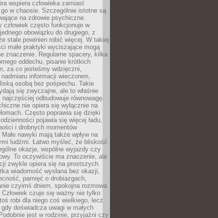
tóra wspiera człowieka zamiast
go w chaosie. Szczególnie istotne są
wające na zdrowie psychiczne.
 człowiek często funkcjonuje w
 jednego obowiązku do drugiego, z
e stale powinien robić więcej. W takiej
ści małe praktyki wyciszające mogą
 znaczenie. Regularne spacery, kilka
omego oddechu, pisanie krótkich
m, za co jesteśmy wdzięczni,
 nadmiaru informacji wieczorem,
liską osobą bez pośpiechu. Takie
dają się zwyczajne, ale to właśnie
 najczęściej odbudowuje równowagę.
hiczne nie opiera się wyłącznie na
ełomach. Często poprawia się dzięki
odzienności pojawia się więcej ładu,
ności i drobnych momentów
 Małe nawyki mają także wpływ na
nymi ludźmi. Łatwo myśleć, że bliskość
ególne okazje, wspólne wyjazdy czy
owy. To oczywiście ma znaczenie, ale
acji zwykle opiera się na prostszych
ótka wiadomość wysłana bez okazji,
ecność, pamięć o drobiazgach,
anie czyimś dniem, spokojna rozmowa
. Człowiek czuje się ważny nie tylko
toś robi dla niego coś wielkiego, lecz
, gdy doświadcza uwagi w małych
Podobnie jest w rodzinie, przyjaźni czy