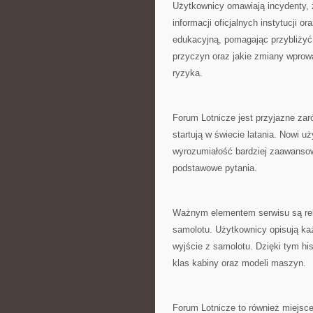
Użytkownicy omawiają incydenty, 
informacji oficjalnych instytucji o
edukacyjną, pomagając przybliżyć,
przyczyn oraz jakie zmiany wprow
ryzyka.
Forum Lotnicze jest przyjazne zarów
startują w świecie latania. Nowi 
wyrozumiałość bardziej zaawanso
podstawowe pytania.
Ważnym elementem serwisu są rela
samolotu. Użytkownicy opisują każd
wyjście z samolotu. Dzięki tym h
klas kabiny oraz modeli maszyn.
Forum Lotnicze to również miejsc