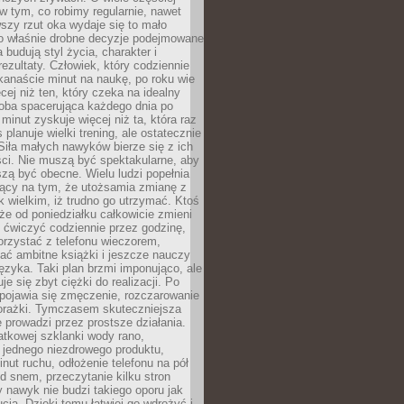
 w tym, co robimy regularnie, nawet
rwszy rzut oka wydaje się to mało
o właśnie drobne decyzje podejmowane
 budują styl życia, charakter i
rezultaty. Człowiek, który codziennie
kanaście minut na naukę, po roku wie
cej niż ten, który czeka na idealny
ba spacerująca każdego dnia po
 minut zyskuje więcej niż ta, która raz
 planuje wielki trening, ale ostatecznie
Siła małych nawyków bierze się z ich
ci. Nie muszą być spektakularne, aby
szą być obecne. Wielu ludzi popełnia
jący na tym, że utożsamia zmianę z
k wielkim, iż trudno go utrzymać. Ktoś
że od poniedziałku całkowicie zmieni
e ćwiczyć codziennie przez godzinę,
orzystać z telefonu wieczorem,
ać ambitne książki i jeszcze nauczy
ęzyka. Taki plan brzmi imponująco, ale
e się zbyt ciężki do realizacji. Po
 pojawia się zmęczenie, rozczarowanie
porażki. Tymczasem skuteczniejsza
 prowadzi przez prostsze działania.
tkowej szklanki wody rano,
 jednego niezdrowego produktu,
inut ruchu, odłożenie telefonu na pół
d snem, przeczytanie kilku stron
y nawyk nie budzi takiego oporu jak
ucja. Dzięki temu łatwiej go wdrożyć i