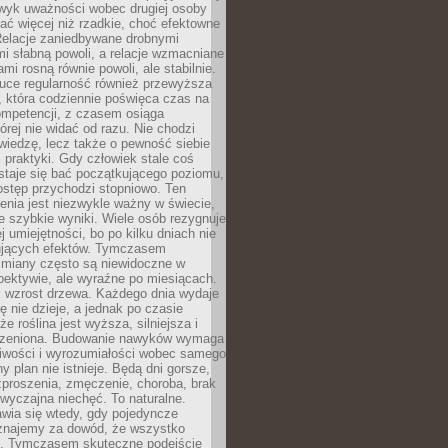
wyk uważności wobec drugiej osoby
ałać więcej niż rzadkie, choć efektowne
 Relacje zaniedbywane drobnymi
i słabną powoli, a relacje wzmacniane
mi rosną równie powoli, ale stabilnie.
auce regularność również przewyższa
 która codziennie poświęca czas na
ompetencji, z czasem osiąga
órej nie widać od razu. Nie chodzi
wiedzę, lecz także o pewność siebie
 praktyki. Gdy człowiek stale coś
staje się bać początkującego poziomu,
ostęp przychodzi stopniowo. Ten
nia jest niezwykle ważny w świecie,
e szybkie wyniki. Wiele osób rezygnuje
j umiejętności, bo po kilku dniach nie
ujących efektów. Tymczasem
zmiany często są niewidoczne w
spektywie, ale wyraźne po miesiącach.
k wzrost drzewa. Każdego dnia wydaje
ię nie dzieje, a jednak po czasie
że roślina jest wyższa, silniejsza i
orzeniona. Budowanie nawyków wymaga
liwości i wyrozumiałości wobec samego
ny plan nie istnieje. Będą dni gorsze,
proszenia, zmęczenie, choroba, brak
wyczajna niechęć. To naturalne.
wia się wtedy, gdy pojedyncze
uznajemy za dowód, że wszystko
ns. Tymczasem skuteczne podejście