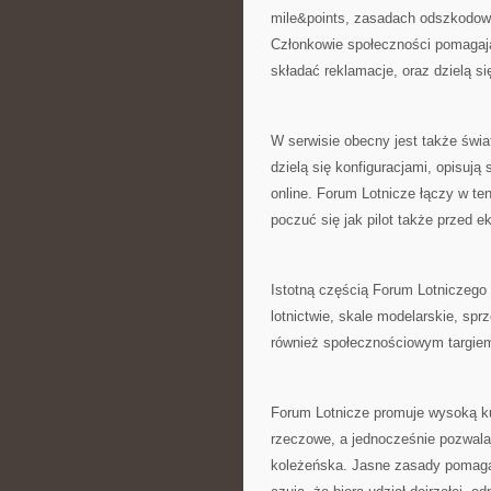
mile&points, zasadach odszkodowa
Członkowie społeczności pomagają
składać reklamacje, oraz dzielą 
W serwisie obecny jest także świat
dzielą się konfiguracjami, opisuj
online. Forum Lotnicze łączy w te
poczuć się jak pilot także przed 
Istotną częścią Forum Lotniczego
lotnictwie, skale modelarskie, sprz
również społecznościowym targiem 
Forum Lotnicze promuje wysoką kul
rzeczowe, a jednocześnie pozwalaj
koleżeńska. Jasne zasady pomaga