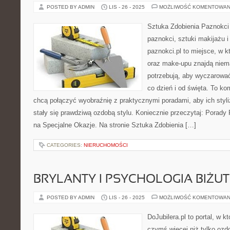
POSTED BY ADMIN
LIS - 26 - 2025
MOŻLIWOŚĆ KOMENTOWAN
Sztuka Zdobienia Paznokci –
paznokci, sztuki makijażu i
paznokci.pl to miejsce, w 
oraz make-upu znajdą niem
potrzebują, aby wyczarować
co dzień i od święta. To k
chcą połączyć wyobraźnię z praktycznymi poradami, aby ich styli
stały się prawdziwą ozdobą stylu. Koniecznie przeczytaj: Porad
na Specjalne Okazje. Na stronie Sztuka Zdobienia […]
CATEGORIES:
NIERUCHOMOŚCI
BRYLANTY I PSYCHOLOGIA BIŻUT
POSTED BY ADMIN
LIS - 26 - 2025
MOŻLIWOŚĆ KOMENTOWAN
DoJubilera.pl to portal, w kt
czymś więcej niż tylko ozd