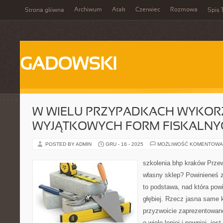
Archiwum
Atak
Czerwiec
Rozmowa
Strona główna
Spis 
GADOWSKI
W WIELU PRZYPADKACH WYKOR
WYJĄTKOWYCH FORM FISKALNY
POSTED BY ADMIN
GRU - 16 - 2025
MOŻLIWOŚĆ KOMENTOWA
szkolenia bhp kraków Prze
własny sklep? Powinieneś 
to podstawa, nad która pow
głębiej. Rzecz jasna same 
przyzwoicie zaprezentowan
o wiele lepiej i pewniej, jes