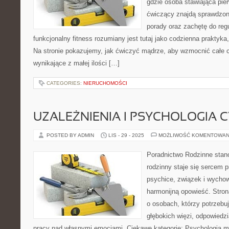
gdzie osoba stawiająca pie
ćwiczący znajdą sprawdzon
porady oraz zachętę do regu
funkcjonalny fitness rozumiany jest tutaj jako codzienna praktyka
Na stronie pokazujemy, jak ćwiczyć mądrze, aby wzmocnić całe c
wynikające z małej ilości […]
CATEGORIES:
NIERUCHOMOŚCI
UZALEŻNIENIA I PSYCHOLOGIA
POSTED BY ADMIN
LIS - 29 - 2025
MOŻLIWOŚĆ KOMENTOWAN
Poradnictwo Rodzinne stan
rodzinny staje się sercem p
psychice, związek i wychow
harmonijną opowieść. Stron
o osobach, którzy potrzebu
głębokich więzi, odpowiedzi
pracy nad własnymi emocjami. Ciekawe kategorie: Psychologia mo