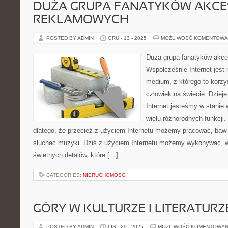
DUŻA GRUPA FANATYKÓW AKC
REKLAMOWYCH
POSTED BY ADMIN
GRU - 13 - 2025
MOŻLIWOŚĆ KOMENTOWA
Duża grupa fanatyków akc
Współcześnie Internet jest
medium, z którego to korz
człowiek na świecie. Dzieje 
Internet jesteśmy w stanie
wielu różnorodnych funkcji. 
dlatego, że przecież z użyciem Internetu możemy pracować, bawić
słuchać muzyki. Dziś z użyciem Internetu możemy wykonywać, w
świetnych detalów, które […]
CATEGORIES:
NIERUCHOMOŚCI
GÓRY W KULTURZE I LITERATURZ
POSTED BY ADMIN
LIS - 29 - 2025
MOŻLIWOŚĆ KOMENTOWAN