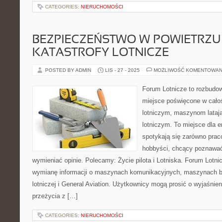
CATEGORIES:
NIERUCHOMOŚCI
BEZPIECZEŃSTWO W POWIETRZU 
KATASTROFY LOTNICZE
POSTED BY ADMIN
LIS - 27 - 2025
MOŻLIWOŚĆ KOMENTOWAN
Forum Lotnicze to rozbudo
miejsce poświęcone w całoś
lotniczym, maszynom lata
lotniczym. To miejsce dla e
spotykają się zarówno praco
hobbyści, chcący poznawać t
wymieniać opinie. Polecamy: Życie pilota i Lotniska. Forum Lotn
wymianę informacji o maszynach komunikacyjnych, maszynach b
lotniczej i General Aviation. Użytkownicy mogą prosić o wyjaśnie
przeżycia z […]
CATEGORIES:
NIERUCHOMOŚCI