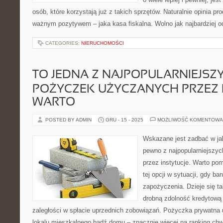
osób, które korzystają już z takich sprzętów. Naturalnie opinia pr
ważnym pozytywem – jaka kasa fiskalna. Wolno jak najbardziej o
CATEGORIES:
NIERUCHOMOŚCI
TO JEDNA Z NAJPOPULARNIEJSZ
POŻYCZEK UŻYCZANYCH PRZEZ I
WARTO
POSTED BY ADMIN
GRU - 15 - 2025
MOŻLIWOŚĆ KOMENTOWA
Wskazane jest zadbać w ja
pewno z najpopularniejszy
przez instytucje. Warto po
tej opcji w sytuacji, gdy b
zapożyczenia. Dzieje się t
drobną zdolność kredytową
zaległości w spłacie uprzednich zobowiązań. Pożyczka prywatna 
lokalu mieszkalnego bądź domu – znacznie więcej na ranking chwi