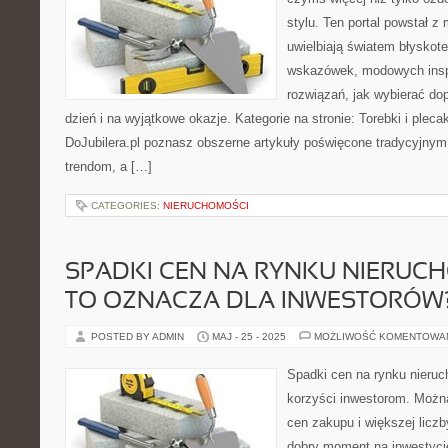
stylu. Ten portal powstał z 
uwielbiają światem błyskot
wskazówek, modowych inspi
rozwiązań, jak wybierać d
dzień i na wyjątkowe okazje. Kategorie na stronie: Torebki i pleca
DoJubilera.pl poznasz obszerne artykuły poświęcone tradycyjn
trendom, a […]
CATEGORIES:
NIERUCHOMOŚCI
SPADKI CEN NA RYNKU NIERUCH
TO OZNACZA DLA INWESTORÓW
POSTED BY ADMIN
MAJ - 25 - 2025
MOŻLIWOŚĆ KOMENTOWA
Spadki cen na rynku nieru
korzyści inwestorom. Możn
cen zakupu i większej liczb
dobry moment na inwestyc