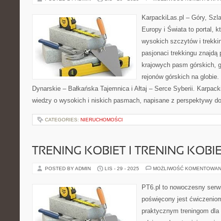
KarpackiLas.pl – Góry, Szl
Europy i Świata to portal, k
wysokich szczytów i trekkin
pasjonaci trekkingu znajdą
krajowych pasm górskich, g
rejonów górskich na globie
Dynarskie – Bałkańska Tajemnica i Ałtaj – Serce Syberii. Karpacki
wiedzy o wysokich i niskich pasmach, napisane z perspektywy 
CATEGORIES:
NIERUCHOMOŚCI
TRENING KOBIET I TRENING KOBI
POSTED BY ADMIN
LIS - 29 - 2025
MOŻLIWOŚĆ KOMENTOWAN
PT6.pl to nowoczesny serwis
poświęcony jest ćwiczenio
praktycznym treningom dla 