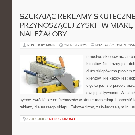
SZUKAJĄC REKLAMY SKUTECZNE
PRZYNOSZĄCEJ ZYSKI I W MIARĘ 
NALEŻAŁOBY
POSTED BY ADMIN
GRU - 14 - 2025
MOŻLIWOŚĆ KOMENTOWA
mnóstwo sklepów ma amba
klientów. Nie każdy jest do
dużo sklepów ma problem 
klientów. Nie każdy jest do
ciężko jest się przebić prz
swojej aktywności. W taki
byłoby zwrócić się do fachowców w sferze marketingu i poprosić i
reklamy dla naszego sklepu. Takowe firmy, zaświadczają m.in. usł
CATEGORIES:
NIERUCHOMOŚCI