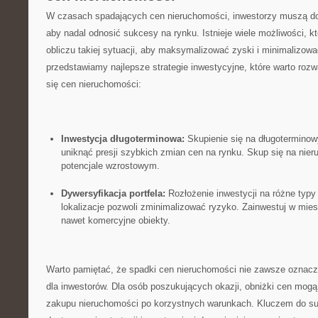
W‍ czasach spadających⁤ cen nieruchomości, inwestorzy muszą do
aby nadal odnosić sukcesy ⁤na rynku. Istnieje ⁣wiele ⁢możliwości,
obliczu takiej sytuacji, aby maksymalizować zyski i⁣ minimalizowa
przedstawiamy najlepsze ⁣strategie inwestycyjne, które warto ‍roz
się cen⁢ nieruchomości:
Inwestycja długoterminowa:
Skupienie się na długoterminow
⁤uniknąć presji szybkich‌ zmian cen na rynku. Skup się na nie
potencjale⁢ wzrostowym.
Dywersyfikacja‌ portfela:
Rozłożenie inwestycji na⁢ różne typ
lokalizacje⁤ pozwoli‍ zminimalizować⁤ ryzyko. Zainwestuj w mies
nawet komercyjne⁤ obiekty.
Warto pamiętać, że ​spadki cen​ nieruchomości ⁤nie zawsze oznac
‍dla inwestorów. Dla osób​ poszukujących okazji, obniżki cen⁤ mog
zakupu nieruchomości po⁣ korzystnych ‍warunkach.‌ Kluczem ‍do s