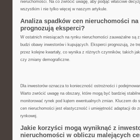
nieruchomości.​ Na co zwrócić uwagę, aby podjąć właściwe decyz
‍wszystkim i nie tylko więcej w naszym‍ artykule.
Analiza ⁣spadków⁣ cen nieruchomości na
prognozują⁣ eksperci?
W​ ostatnich miesiącach ‍na rynku nieruchomości zauważalne ​są ‌z
budzi obawy inwestorów i ⁢kupujących. Eksperci prognozują, ‍że ⁣tr
przez kolejne kwartały, co wynika z⁤ różnych ‍czynników,⁣ takich j
czy zmiany demograficzne.
Dla inwestorów ⁢oznacza to ‍konieczność ostrożności i podejmowa
Warto zwrócić uwagę na⁣ obszary, które ​mogą być bardziej⁢ stabilne
monitorować rynek ⁤pod⁢ kątem ⁤ewentualnych zmian. Kluczem do 
cen nieruchomości jest ‍elastyczność i umiejętność adaptacji do zm
rynkowej.
Jakie korzyści ⁢mogą wyniknąć z inwest
⁤nieruchomości w obliczu ​malejących c