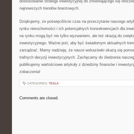
dostosowanie strategii inwestycyjnej do ‍zmieniającego‍ się otocze
najnowszych trendów branżowych.
Dziękujemy, że poświęciliście ‍czas‌ na przeczytanie naszego arty
rynku nieruchomości i ich potencjalnych konsekwencjach dla⁣ inwes
na rynku mogą być nie tylko ⁢wyzwaniem, ale⁤ też okazją do zwięks
inwestycyjnego.‌ Ważne jest, aby być ⁢świadomym aktualnych trend
zarządzać. Mamy⁣ nadzieję, że nasze wskazówki okażą się pom
trafnych decyzji inwestycyjnych. Zachęcamy do‍ śledzenia ⁤naszeg
publikujemy wartościowe artykuły z dziedziny finansów i inwestycj
zobaczenia!
CATEGORIES:
TESLA
Comments are closed.