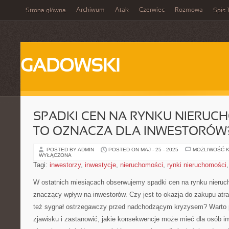
Archiwum
Atak
Czerwiec
Rozmowa
Strona główna
Spis 
GADOWSKI
SPADKI CEN NA RYNKU NIERUCH
TO OZNACZA DLA INWESTORÓW
POSTED BY ADMIN
POSTED ON MAJ - 25 - 2025
MOŻLIWOŚĆ 
WYŁĄCZONA
Tagi:
inwestorzy
,
inwestycje
,
nieruchomości
,
rynki nieruchomości
W ostatnich miesiącach obserwujemy spadki cen⁣ na⁢ rynku⁢ nieru
znaczący wpływ ‍na‌ inwestorów. Czy jest to okazja do ⁣zakupu at
też⁤ sygnał ostrzegawczy przed‍ nadchodzącym kryzysem? Warto pr
‌zjawisku ‌i zastanowić, jakie konsekwencje może mieć dla osób in